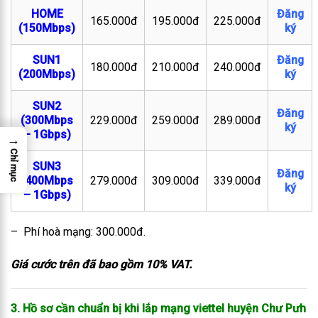
HOME
Đăng
165.000đ
195.000đ
225.000đ
(150Mbps)
ký
SUN1
Đăng
180.000đ
210.000đ
240.000đ
(200Mbps)
ký
SUN2
Đăng
(300Mbps
229.000đ
259.000đ
289.000đ
ký
– 1Gbps)
→
Chỉ mục
SUN3
Đăng
(400Mbps
279.000đ
309.000đ
339.000đ
ký
– 1Gbps)
– Phí hoà mạng: 300.000đ.
Giá cước trên đã bao gồm 10% VAT.
3. Hồ sơ cần chuẩn bị khi lắp mạng viettel huyện Chư Pưh