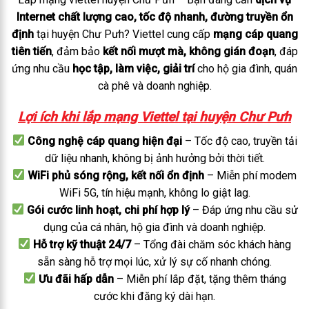
Internet chất lượng cao, tốc độ nhanh, đường truyền ổn
định
tại huyện Chư Pưh? Viettel cung cấp
mạng cáp quang
tiên tiến
, đảm bảo
kết nối mượt mà, không gián đoạn
, đáp
ứng nhu cầu
học tập, làm việc, giải trí
cho hộ gia đình, quán
cà phê và doanh nghiệp.
Lợi ích khi lắp mạng Viettel tại huyện Chư Pưh
Công nghệ cáp quang hiện đại
– Tốc độ cao, truyền tải
dữ liệu nhanh, không bị ảnh hưởng bởi thời tiết.
WiFi phủ sóng rộng, kết nối ổn định
– Miễn phí modem
WiFi 5G, tín hiệu mạnh, không lo giật lag.
Gói cước linh hoạt, chi phí hợp lý
– Đáp ứng nhu cầu sử
dụng của cá nhân, hộ gia đình và doanh nghiệp.
Hỗ trợ kỹ thuật 24/7
– Tổng đài chăm sóc khách hàng
sẵn sàng hỗ trợ mọi lúc, xử lý sự cố nhanh chóng.
Ưu đãi hấp dẫn
– Miễn phí lắp đặt, tặng thêm tháng
cước khi đăng ký dài hạn.