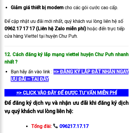
Giảm giá thiết bị modem
cho các gói cước cao cấp.
Để cập nhật ưu đãi mới nhất, quý khách vui lòng liên hệ số
0962 17 17 17 (Liên hệ Zalo miễn phí)
hoặc đến trực tiếp
cửa hàng Viettel tại huyện Chư Pưh.
12. Cách đăng ký lắp mạng viettel huyện Chư Pưh
nhanh
nhất
?
Bạn hãy ấn vào link :
=> ĐĂNG KÝ LẮP ĐẶT NHẬN NGAY
ƯU ĐÃI – TẠI ĐÂY
=> CLICK VÀO ĐÂY ĐỂ ĐƯỢC TƯ VẤN MIỄN PHÍ
Để đăng ký dịch vụ và nhận ưu đãi khi đăng ký dịch
vụ quý khách vui lòng liên hệ:
Tổng đài:
096217.17.17