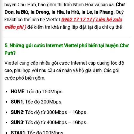
huyện Chư Pưh, bao gồm thị trấn Nhơn Hòa và các xã:
Chư
Don, Ia Blứ, Ia Dreng, Ia Hla, Ia Hrú, Ia Le, Ia Phang.
Quý
khách có thể liên hệ Viettel
0962 17 17 17 ( Liên hệ zalo
miễn phí )
để kiểm tra khả năng lắp đặt tại địa chỉ cụ thể.
5. Những gói cước Internet Viettel phổ biến tại huyện Chư
Pưh?
Viettel cung cấp nhiều gói cước Internet cáp quang tốc độ
cao, phù hợp với nhu cầu cá nhân và hộ gia đình. Các gói
cước phổ biến gồm:
HOME
: Tốc độ 150Mbps.
SUN1
: Tốc độ 200Mbps.
SUN2
: Tốc độ từ 300Mbps – 1Gbps.
SUN3
: Tốc độ từ 400Mbps – 1Gbps.
STAR1
: Tốc độ 200Mbps.