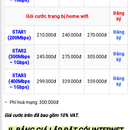
– 1Gbps)
Đăng
Gói cước trang bị home wifi
ký
STAR1
Đăng
210.000đ
240.000đ
270.000đ
(200Mbps)
ký
STAR2
Đăng
(300Mbps
245.000đ
275.000đ
305.000đ
ký
– 1Gbps)
STAR3
Đăng
(400Mbps
299.000đ
329.000đ
359.000đ
ký
– 1Gbps)
– Phí hoà mạng: 300.000đ.
Giá cước trên đã bao gồm 10% VAT.