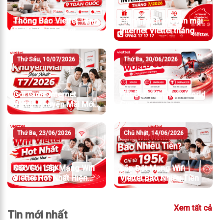
Thông Báo Viettel Tăng
Chính sách khuyến mãi
Giá Cước Internet
Internet Viettel tháng
7/2026
Thứ Sáu, 10/07/2026
Thứ Ba, 30/06/2026
Gói Cước Internet
Hết Data Khi Xem World
Viettel Khuyến Mãi Mới
Cup?
Nhất T7/2026
Thứ Ba, 23/06/2026
Chủ Nhật, 14/06/2026
Các Gói Lắp Mạng Wifi
Lắp Đặt Mạng Wifi
Viettel Hot Nhất Hiện
Viettel Bao Nhiêu Tiền
Nay
Xem tất cả
Tin mới nhất