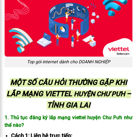
Top gói internet dành cho DOANH NGHIỆP
MỘT SỐ CÂU HỎI THƯỜNG GẶP KHI
LẮP MẠNG VIETTEL
–
HUYỆN CHƯ PƯH
TỈNH GIA LAI
1. Thủ tục đăng ký lắp mạng viettel huyện Chư Pưh như
thế nào?
Cách 1: Liên hệ trực tiếp: