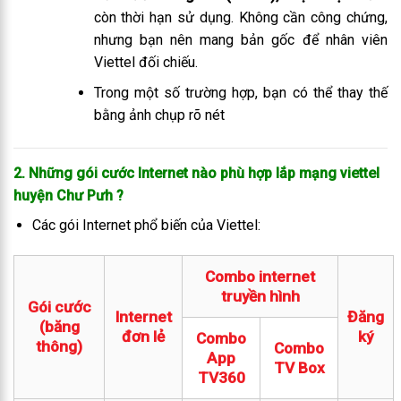
còn thời hạn sử dụng. Không cần công chứng,
nhưng bạn nên mang bản gốc để nhân viên
Viettel đối chiếu.
Trong một số trường hợp, bạn có thể thay thế
bằng ảnh chụp rõ nét
2. Những gói cước Internet nào phù hợp lắp mạng viettel
huyện Chư Pưh
?
Các gói Internet phổ biến của Viettel:
Combo internet
truyền hình
Gói cước
Internet
Đăng
(băng
đơn lẻ
ký
Combo
thông)
Combo
App
TV Box
TV360