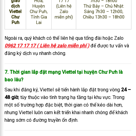
giao
Hòa,
17 17
7h30 – 18h00
dịch
Huyện
(Liên hệ
Thứ Bảy – Chủ Nhật:
Viettel
Chư Pưh,
Zalo
Sáng 7h30 – 12h00,
Chư
Tỉnh Gia
miễn phí)
Chiều 13h30 – 18h00
Pưh
Lai
Ngoài ra, quý khách có thể liên hệ qua tổng đài hoặc Zalo
0962 17 17 17 ( Liên hệ zalo miễn phí )
để được tư vấn và
đăng ký dịch vụ nhanh chóng.
7. Thời gian lắp đặt mạng Viettel tại huyện Chư Pưh là
bao lâu?
Sau khi đăng ký, Viettel sẽ tiến hành lắp đặt trong vòng
24 –
48 giờ
, tùy thuộc vào tình trạng hạ tầng tại khu vực. Trong
một số trường hợp đặc biệt, thời gian có thể kéo dài hơn,
nhưng Viettel luôn cam kết triển khai nhanh chóng để khách
hàng sớm có đường truyền ổn định.