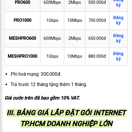
PRO600
600Mbps
2Mbps
500.000đ
ký
Đăng
PRO1000
1Gbps
10Mbps
700.000đ
ký
Đăng
MESHPRO600
600Mbps
2Mbps
650.000đ
ký
Đăng
MESHPRO1000
1Gbps
10Mbps
880.000đ
ký
Phí hoà mạng: 300.000đ.
Trả trước 12 tháng tặng thêm 1 tháng.
Giá cước trên đã bao gồm 10% VAT.
III. BẢNG GIÁ LẮP ĐẶT GÓI INTERNET
TP.HCM DOANH NGHIỆP LỚN