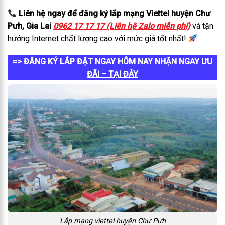
Liên hệ ngay để đăng ký lắp mạng Viettel huyện Chư
Pưh, Gia Lai
0962 17 17 17 (Liên hệ Zalo miễn phí)
và tận
hưởng Internet chất lượng cao với mức giá tốt nhất!
=> ĐĂNG KÝ LẮP ĐẶT NGAY HÔM NAY NHẬN NGAY ƯU
ĐÃI – TẠI ĐÂY
Lắp mạng viettel huyện Chư Pưh