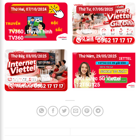
Thứ Hai, 07/10/2024
Thứ Tư, 07/05/2025
TV360 , truyền hình
Gói cước internet Viettel
TV360
cho gia đình
Thứ Bảy, 03/05/2025
Thứ Năm, 29/05/2025
Combo truyền hình
Gói Cước 5G Viettel
internet Viettel
12T5G125