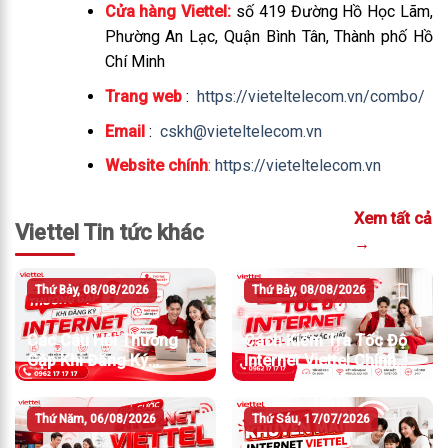
Cửa hàng Viettel:
số 419 Đường Hồ Học Lãm,
Phường An Lạc, Quận Bình Tân, Thành phố Hồ
Chí Minh
Trang web
:
https://vieteltelecom.vn/combo/
Email
:
cskh@vieteltelecom.vn
Website chính
:
https://vieteltelecom.vn
Xem tất cả
Viettel Tin tức khác
→
Thứ Bảy, 08/08/2026
Thứ Bảy, 08/08/2026
Các Câu Hỏi Thường
Cách Kiểm Tra Tốc Độ
Gặp Khi Đăng Ký
Internet Viettel Chính
Internet Viettel
Xác Nhất
Thứ Năm, 06/08/2026
Thứ Sáu, 17/07/2026