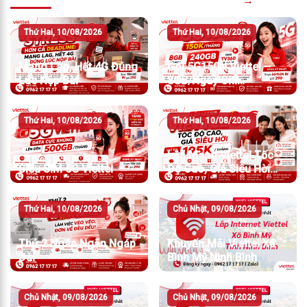
→
Thứ Hai, 10/08/2026
Thứ Hai, 10/08/2026
Mạng Lag, Hết 4G Đúng
Gói 5G150N Viettel –
Lúc Nộp Bài
8GB/Ngày Chỉ
150K/Tháng
Thứ Hai, 10/08/2026
Thứ Hai, 10/08/2026
Lắp Mạng Viettel Tốc
Siêu SIM 5G Viettel
Độ Cao, Giá Siêu Hời
Chỉ Từ 195K/Tháng
Thứ Hai, 10/08/2026
Chủ Nhật, 09/08/2026
Thứ 2 Ngáp Ngắn Ngáp
Khuyến Mãi Viettel Xã
Dài
Bình Mỹ Ninh Bình
Chủ Nhật, 09/08/2026
Chủ Nhật, 09/08/2026