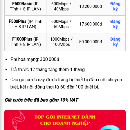
F500Basic
(IP
600Mbps /
Đăng
13.200.000đ
Tĩnh + 8 IP LAN)
40Mbps
ký
F500Plus
(IP Tĩnh
600Mbps /
Đăng
17.600.000đ
+ 8 IP LAN)
50Mbps
ký
F1000Plus
(IP
1000Mbps /
Đăng
50.000.000đ
Tĩnh + 8 IP LAN)
100Mbps
ký
Phí hoà mạng: 300.000đ.
Trả trước 12 tháng tặng thêm 1 tháng.
Các gói cước này được trang bị thiết bị đầu cuối chuyên
biệt, kết nối đồng thời từ 60 đến 100 thiết bị.
Giá cước trên đã bao gồm 10% VAT