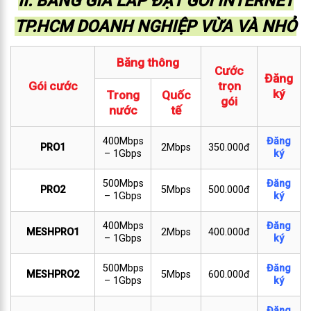
II. BẢNG GIÁ LẮP ĐẶT GÓI INTERNET
TP.HCM DOANH NGHIỆP VỪA VÀ NHỎ
Băng thông
Cước
Đăng
Gói cước
trọn
ký
Trong
Quốc
gói
nước
tế
400Mbps
Đăng
PRO1
2Mbps
350.000đ
– 1Gbps
ký
500Mbps
Đăng
PRO2
5Mbps
500.000đ
– 1Gbps
ký
400Mbps
Đăng
MESHPRO1
2Mbps
400.000đ
– 1Gbps
ký
500Mbps
Đăng
MESHPRO2
5Mbps
600.000đ
– 1Gbps
ký
Đăng