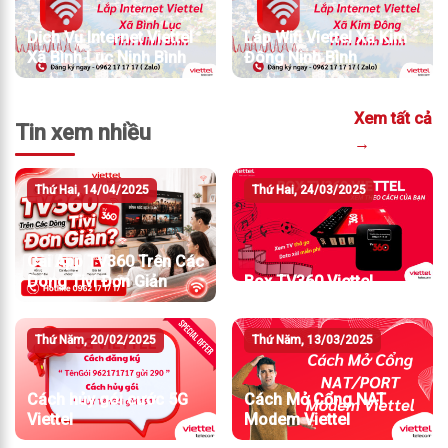
Dịch Vụ Internet Viettel
Lắp Wifi Viettel Xã Kim
Xã Bình Lục Ninh Bình
Đông Ninh Bình
Xem tất cả
Tin xem nhiều
→
Thứ Hai, 14/04/2025
Thứ Hai, 24/03/2025
Cài App TV360 Trên Các
Dòng Tivi Đơn Giản
Box TV360 Viettel
Thứ Năm, 20/02/2025
Thứ Năm, 13/03/2025
Cách hủy gói cước 5G
Cách Mở Cổng NAT
Viettel
Modem Viettel