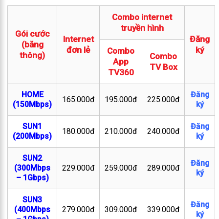
Combo internet
truyền hình
Gói cước
Internet
Đăng
(băng
đơn lẻ
ký
Combo
thông)
Combo
App
TV Box
TV360
HOME
Đăng
165.000đ
195.000đ
225.000đ
(150Mbps)
ký
SUN1
Đăng
180.000đ
210.000đ
240.000đ
(200Mbps)
ký
SUN2
Đăng
(300Mbps
229.000đ
259.000đ
289.000đ
ký
– 1Gbps)
SUN3
Đăng
(400Mbps
279.000đ
309.000đ
339.000đ
ký