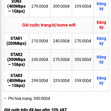
SUN3
Đăng
(400Mbps
279.000đ
309.000đ
339.000đ
ký
– 1Gbps)
Đăng
Gói cước trang bị home wifi
ký
STAR1
Đăng
210.000đ
240.000đ
270.000đ
(200Mbps)
ký
STAR2
Đăng
(300Mbps
245.000đ
275.000đ
305.000đ
ký
– 1Gbps)
STAR3
Đăng
(400Mbps
299.000đ
329.000đ
359.000đ
ký
– 1Gbps)
– Phí hoà mạng: 300.000đ.
Giá cước trên đã bao gồm 10% VAT.