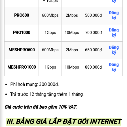
– 1Gbps
ký
Đăng
PRO600
600Mbps
2Mbps
500.000đ
ký
Đăng
PRO1000
1Gbps
10Mbps
700.000đ
ký
Đăng
MESHPRO600
600Mbps
2Mbps
650.000đ
ký
Đăng
MESHPRO1000
1Gbps
10Mbps
880.000đ
ký
Phí hoà mạng: 300.000đ.
Trả trước 12 tháng tặng thêm 1 tháng.
Giá cước trên đã bao gồm 10% VAT.
III. BẢNG GIÁ LẮP ĐẶT GÓI INTERNET