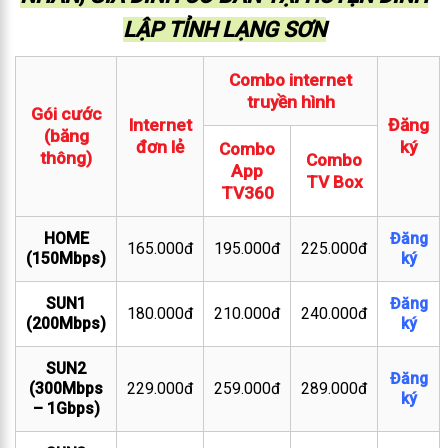
LẬP TỈNH LẠNG SƠN
Combo internet
truyền hình
Gói cước
Internet
Đăng
(băng
đơn lẻ
ký
Combo
thông)
Combo
App
TV Box
TV360
HOME
Đăng
165.000đ
195.000đ
225.000đ
(150Mbps)
ký
SUN1
Đăng
180.000đ
210.000đ
240.000đ
(200Mbps)
ký
SUN2
Đăng
(300Mbps
229.000đ
259.000đ
289.000đ
ký
– 1Gbps)