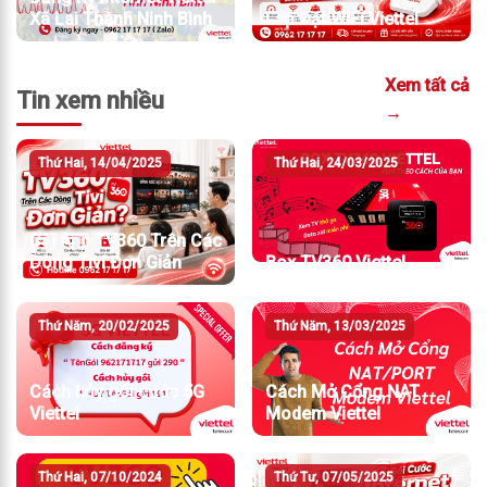
Xã Lai Thành Ninh Bình
Lắp Đặt WiFi Viettel
Xem tất cả
Tin xem nhiều
→
Thứ Hai, 14/04/2025
Thứ Hai, 24/03/2025
Cài App TV360 Trên Các
Dòng Tivi Đơn Giản
Box TV360 Viettel
Thứ Năm, 20/02/2025
Thứ Năm, 13/03/2025
Cách hủy gói cước 5G
Cách Mở Cổng NAT
Viettel
Modem Viettel
Thứ Hai, 07/10/2024
Thứ Tư, 07/05/2025