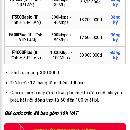
6.600.000đ
4 IP LAN)
30Mbps
ký
F500Basic
(IP
600Mbps /
Đăng
13.200.000đ
Tĩnh + 8 IP LAN)
40Mbps
ký
F500Plus
(IP Tĩnh
600Mbps /
Đăng
17.600.000đ
+ 8 IP LAN)
50Mbps
ký
F1000Plus
(IP
1000Mbps /
Đăng
50.000.000đ
Tĩnh + 8 IP LAN)
100Mbps
ký
Phí hoà mạng: 300.000đ.
Trả trước 12 tháng tặng thêm 1 tháng.
Các gói cước này được trang bị thiết bị đầu cuối chuyên
biệt, kết nối đồng thời từ 60 đến 100 thiết bị.
Giá cước trên đã bao gồm 10% VAT