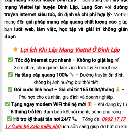
mạng Viettel tại huyện Đình Lập, Lạng Sơn
với
đường
truyền internet siêu tốc, ổn định và chi phí hợp lý
? Viettel
mang đến
giải pháp mạng cáp quang chất lượng cao
, giúp
bạn
lướt web, làm việc, học tập và giải trí không gián
đoạn
.
Lợi Ích Khi Lắp Mạng Viettel Ở Đình Lập
Tốc độ internet cực nhanh – Không lo giật lag
–
Xem phim, chơi game, làm việc trực tuyến mượt mà.
Hạ tầng cáp quang 100%
– Đường truyền ổn định,
không bị ảnh hưởng bởi thời tiết.
Gói cước linh hoạt – Giá chỉ từ 165.000đ/tháng
–
Phù hợp cho cá nhân, gia đình và doanh nghiệp.
Tặng ngay modem WiFi thế hệ mới
– Khi đăng ký từ
6 tháng trở lên
, đảm bảo kết nối mạnh, sóng phủ rộng.
Hỗ trợ kỹ thuật tận nơi 24/7
– Tổng đài
0962 17 17
17 (Liên hệ Zalo miễn phí)
luôn sẵn sàng giúp đỡ bất cứ khi