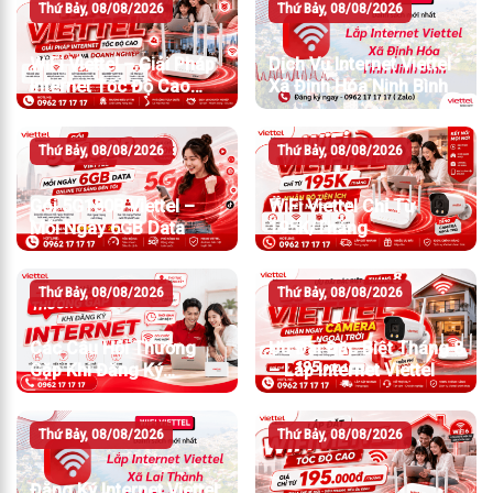
Thứ Bảy, 08/08/2026
Thứ Bảy, 08/08/2026
WiFi Viettel – Giải Pháp
Dịch Vụ Internet Viettel
Internet Tốc Độ Cao
Xã Định Hóa Ninh Bình
Cho Gia Đình Và Doanh
Nghiệp
Thứ Bảy, 08/08/2026
Thứ Bảy, 08/08/2026
Gói 5G180B Viettel –
WiFi Viettel Chỉ Từ
Mỗi Ngày 6GB Data
195K/Tháng
Thứ Bảy, 08/08/2026
Thứ Bảy, 08/08/2026
Các Câu Hỏi Thường
Ưu Đãi Đặc Biệt Tháng 8
Gặp Khi Đăng Ký
– Lắp Internet Viettel
Internet Viettel
Thứ Bảy, 08/08/2026
Thứ Bảy, 08/08/2026
Đăng Ký Internet Viettel