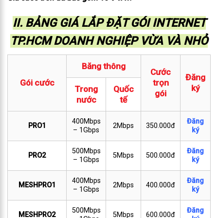
II. BẢNG GIÁ LẮP ĐẶT GÓI INTERNET
TP.HCM DOANH NGHIỆP VỪA VÀ NHỎ
Băng thông
Cước
Đăng
Gói cước
trọn
ký
Trong
Quốc
gói
nước
tế
400Mbps
Đăng
PRO1
2Mbps
350.000đ
– 1Gbps
ký
500Mbps
Đăng
PRO2
5Mbps
500.000đ
– 1Gbps
ký
400Mbps
Đăng
MESHPRO1
2Mbps
400.000đ
– 1Gbps
ký
500Mbps
Đăng
MESHPRO2
5Mbps
600.000đ