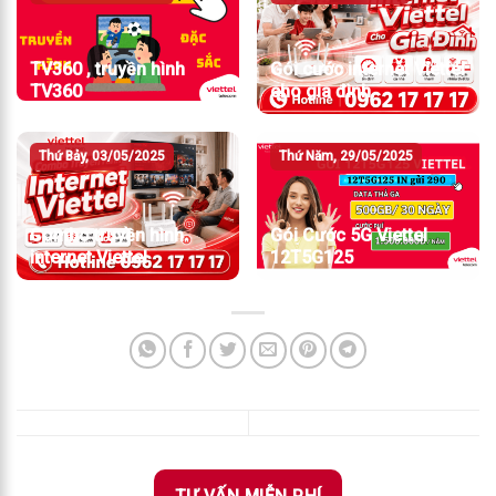
TV360 , truyền hình
Gói cước internet Viettel
TV360
cho gia đình
Thứ Bảy, 03/05/2025
Thứ Năm, 29/05/2025
Combo truyền hình
Gói Cước 5G Viettel
internet Viettel
12T5G125