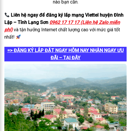
nào bạn cần.
Liên hệ ngay để đăng ký lắp mạng Viettel huyện Đình
Lập – Tỉnh Lạng Sơn
0962 17 17 17 (Liên hệ Zalo miễn
phí)
và tận hưởng Internet chất lượng cao với mức giá tốt
nhất!
=> ĐĂNG KÝ LẮP ĐẶT NGAY HÔM NAY NHẬN NGAY ƯU
ĐÃI – TẠI ĐÂY