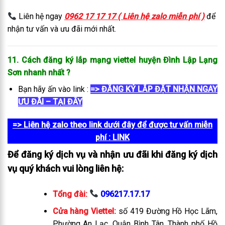
Liên hệ ngay
0962 17 17 17 ( Liên hệ zalo miễn phí )
để
nhận tư vấn và ưu đãi mới nhất.
11. Cách đăng ký lắp mạng viettel huyện Đình Lập Lạng
Sơn
nhanh nhất
?
Bạn hãy ấn vào link :
=> ĐĂNG KÝ LẮP ĐẶT NHẬN NGAY
ƯU ĐÃI – TẠI ĐÂY
=> Liên hệ zalo theo link dưới đây để được tư vấn miễn
phí
: LINK
Để đăng ký dịch vụ và nhận ưu đãi khi đăng ký dịch
vụ quý khách vui lòng liên hệ:
Tổng đài:
096217.17.17
Cửa hàng Viettel:
số 419 Đường Hồ Học Lãm,
Phường An Lạc, Quận Bình Tân, Thành phố Hồ