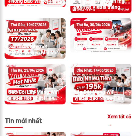
Thông Báo Viettel Tăng
Chính sách khuyến mãi
Giá Cước Internet
Internet Viettel tháng
7/2026
Thứ Sáu, 10/07/2026
Thứ Ba, 30/06/2026
Gói Cước Internet
Hết Data Khi Xem World
Viettel Khuyến Mãi Mới
Cup?
Nhất T7/2026
Thứ Ba, 23/06/2026
Chủ Nhật, 14/06/2026
Các Gói Lắp Mạng Wifi
Lắp Đặt Mạng Wifi
Viettel Hot Nhất Hiện
Viettel Bao Nhiêu Tiền
Nay
Xem tất cả
Tin mới nhất
→