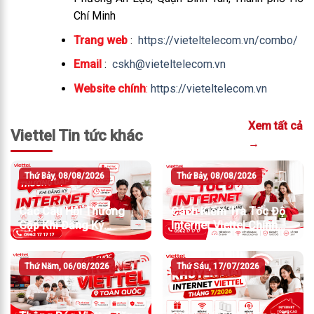
Chí Minh
Trang web
:
https://vieteltelecom.vn/combo/
Email
:
cskh@vieteltelecom.vn
Website chính
:
https://vieteltelecom.vn
Xem tất cả
Viettel Tin tức khác
→
Thứ Bảy, 08/08/2026
Thứ Bảy, 08/08/2026
Các Câu Hỏi Thường
Cách Kiểm Tra Tốc Độ
Gặp Khi Đăng Ký
Internet Viettel Chính
Internet Viettel
Xác Nhất
Thứ Năm, 06/08/2026
Thứ Sáu, 17/07/2026