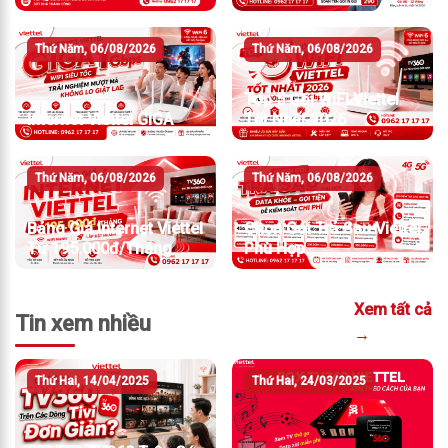
TỐC ĐỘ MẠNH
Thứ Năm, 06/08/2026
Thứ Năm, 06/08/2026
Top 5 Gói WiFi Viettel
Internet Viettel GIGA
Tốt Nhất 2026
Thứ Năm, 06/08/2026
Thứ Năm, 06/08/2026
Bảng Giá Internet Viettel
Chọn Gói Trả Sau Viettel
Từ 195.000đ/Tháng
Phù Hợp
Xem tất cả
Tin xem nhiều
→
Thứ Hai, 14/04/2025
Thứ Hai, 24/03/2025