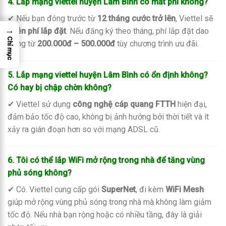
4. Lắp mạng viettel huyện Lâm Bình có mất phí không?
✔ Nếu bạn đóng trước từ
12 tháng cước trở lên
, Viettel sẽ
→
miễn phí lắp đặt
. Nếu đăng ký theo tháng, phí lắp đặt dao
Chỉ mục
động từ
200.000đ – 500.000đ
tùy chương trình ưu đãi.
5. Lắp mạng viettel huyện Lâm Bình có ổn định không?
Có hay bị chập chờn không?
✔ Viettel sử dụng
công nghệ cáp quang FTTH
hiện đại,
đảm bảo tốc độ cao, không bị ảnh hưởng bởi thời tiết và ít
xảy ra gián đoạn hơn so với mạng ADSL cũ.
6. Tôi có thể lắp WiFi mở rộng trong nhà để tăng vùng
phủ sóng không?
✔ Có. Viettel cung cấp gói
SuperNet
, đi kèm
WiFi Mesh
giúp mở rộng vùng phủ sóng trong nhà mà không làm giảm
tốc độ. Nếu nhà bạn rộng hoặc có nhiều tầng, đây là giải