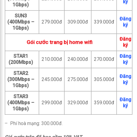
ký
1Gbps)
SUN3
Đăng
(400Mbps –
279.000đ
309.000đ
339.000đ
ký
1Gbps)
Đăng
Gói cước trang bị home wifi
ký
STAR1
Đăng
210.000đ
240.000đ
270.000đ
(200Mbps)
ký
STAR2
Đăng
(300Mbps –
245.000đ
275.000đ
305.000đ
ký
1Gbps)
STAR3
Đăng
(400Mbps –
299.000đ
329.000đ
359.000đ
ký
1Gbps)
– Phí hoà mạng: 300.000đ.