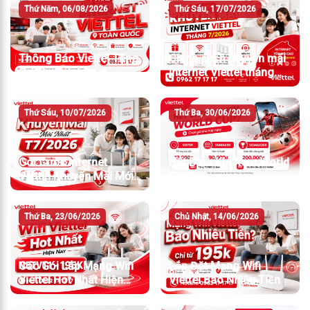
Thứ Năm, 06/08/2026
Thứ Sáu, 17/07/2026
Thông Báo Viettel Tăng
Chính sách khuyến mãi
Giá Cước Internet
Internet Viettel tháng
7/2026
Thứ Sáu, 10/07/2026
Thứ Ba, 30/06/2026
Gói Cước Internet
Hết Data Khi Xem World
Viettel Khuyến Mãi Mới
Cup?
Nhất T7/2026
Thứ Ba, 23/06/2026
Chủ Nhật, 14/06/2026
Các Gói Lắp Mạng Wifi
Lắp Đặt Mạng Wifi
Viettel Hot Nhất Hiện
Viettel Bao Nhiêu Tiền
Nay