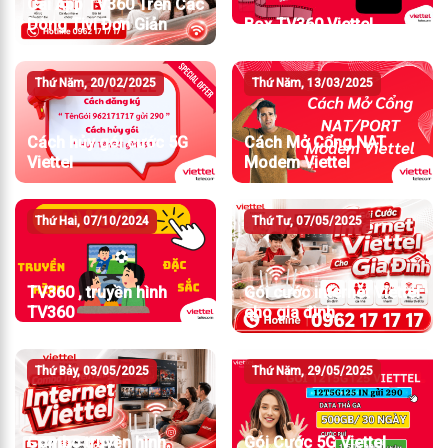
Cài App TV360 Trên Các
Dòng Tivi Đơn Giản
Box TV360 Viettel
Thứ Năm, 20/02/2025
Thứ Năm, 13/03/2025
Cách hủy gói cước 5G
Cách Mở Cổng NAT
Viettel
Modem Viettel
Thứ Hai, 07/10/2024
Thứ Tư, 07/05/2025
TV360 , truyền hình
Gói cước internet Viettel
TV360
cho gia đình
Thứ Bảy, 03/05/2025
Thứ Năm, 29/05/2025
Combo truyền hình
Gói Cước 5G Viettel