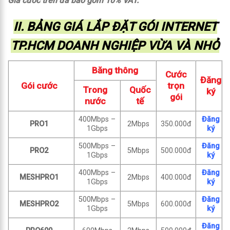
Giá cước trên đã bao gồm 10% VAT.
II. BẢNG GIÁ LẮP ĐẶT GÓI INTERNET
TP.HCM DOANH NGHIỆP VỪA VÀ NHỎ
Băng thông
Cước
Đăng
Gói cước
trọn
Trong
Quốc
ký
gói
nước
tế
400Mbps –
Đăng
PRO1
2Mbps
350.000đ
1Gbps
ký
500Mbps –
Đăng
PRO2
5Mbps
500.000đ
1Gbps
ký
400Mbps –
Đăng
MESHPRO1
2Mbps
400.000đ
1Gbps
ký
500Mbps –
Đăng
MESHPRO2
5Mbps
600.000đ
1Gbps
ký
Đăng