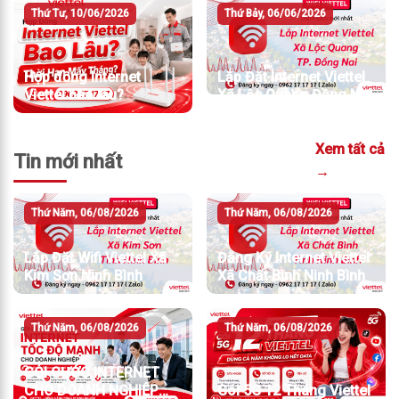
Thứ Tư, 10/06/2026
Thứ Bảy, 06/06/2026
Hợp đồng Internet
Lắp Đặt Internet Viettel
Viettel bao lâu?
Xã Lộc Quang Đồng Nai
Xem tất cả
Tin mới nhất
→
Thứ Năm, 06/08/2026
Thứ Năm, 06/08/2026
Lắp Đặt Wifi Viettel Xã
Đăng Ký Internet Viettel
Kim Sơn Ninh Bình
Xã Chất Bình Ninh Bình
Thứ Năm, 06/08/2026
Thứ Năm, 06/08/2026
GÓI CƯỚC INTERNET
CHO DOANH NGHIỆP
Gói 5G 12 Tháng Viettel