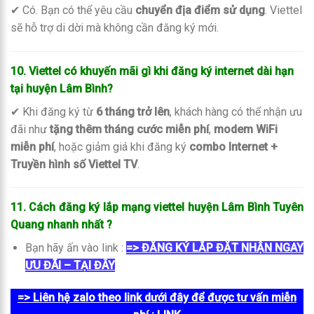
✔ Có. Bạn có thể yêu cầu
chuyển địa điểm sử dụng
. Viettel
sẽ hỗ trợ di dời mà không cần đăng ký mới.
10. Viettel có khuyến mãi gì khi đăng ký internet dài hạn
tại huyện Lâm Bình?
✔ Khi đăng ký từ
6 tháng trở lên
, khách hàng có thể nhận ưu
đãi như
tặng thêm tháng cước miễn phí
,
modem WiFi
miễn phí
, hoặc giảm giá khi đăng ký
combo Internet +
Truyền hình số Viettel TV
.
11. Cách đăng ký lắp mạng viettel huyện Lâm Bình Tuyên
Quang nhanh nhất
?
Bạn hãy ấn vào link :
=> ĐĂNG KÝ LẮP ĐẶT NHẬN NGAY
ƯU ĐÃI – TẠI ĐÂY
=> Liên hệ zalo theo link dưới đây để được tư vấn miễn