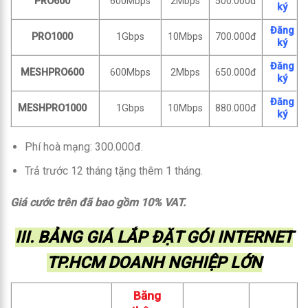
PRO600
600Mbps
2Mbps
500.000đ
ký
Đăng
PRO1000
1Gbps
10Mbps
700.000đ
ký
Đăng
MESHPRO600
600Mbps
2Mbps
650.000đ
ký
Đăng
MESHPRO1000
1Gbps
10Mbps
880.000đ
ký
Phí hoà mạng: 300.000đ.
Trả trước 12 tháng tặng thêm 1 tháng.
Giá cước trên đã bao gồm 10% VAT.
III. BẢNG GIÁ LẮP ĐẶT GÓI INTERNET
TP.HCM DOANH NGHIỆP LỚN
Băng