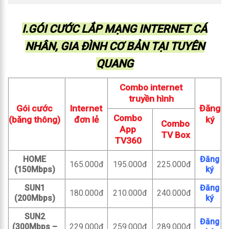
I.GÓI CƯỚC LẮP MẠNG INTERNET CÁ
NHÂN, GIA ĐÌNH CƠ BẢN TẠI TUYÊN
QUANG
Combo internet
truyền hình
Gói cước
Internet
Đăng
Combo
(băng thông)
đơn lẻ
ký
Combo
App
TV Box
TV360
HOME
Đăng
165.000đ
195.000đ
225.000đ
(150Mbps)
ký
SUN1
Đăng
180.000đ
210.000đ
240.000đ
(200Mbps)
ký
SUN2
Đăng
(300Mbps –
229.000đ
259.000đ
289.000đ