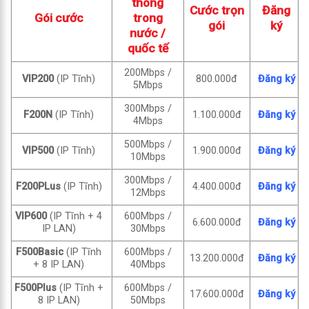
thông
Cước trọn
Đăng
Gói cước
trong
gói
ký
nước /
quốc tế
200Mbps /
VIP200
(IP Tĩnh)
800.000đ
Đăng ký
5Mbps
300Mbps /
F200N
(IP Tĩnh)
1.100.000đ
Đăng ký
4Mbps
500Mbps /
VIP500
(IP Tĩnh)
1.900.000đ
Đăng ký
10Mbps
300Mbps /
F200PLus
(IP Tĩnh)
4.400.000đ
Đăng ký
12Mbps
VIP600
(IP Tĩnh + 4
600Mbps /
6.600.000đ
Đăng ký
IP LAN)
30Mbps
F500Basic
(IP Tĩnh
600Mbps /
13.200.000đ
Đăng ký
+ 8 IP LAN)
40Mbps
F500Plus
(IP Tĩnh +
600Mbps /
17.600.000đ
Đăng ký
8 IP LAN)
50Mbps