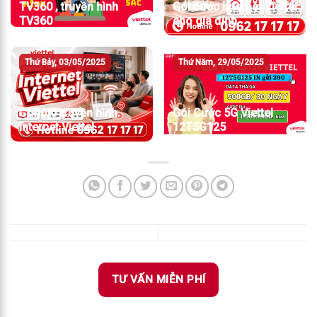
TV360 , truyền hình
Gói cước internet Viettel
TV360
cho gia đình
Thứ Bảy, 03/05/2025
Thứ Năm, 29/05/2025
Combo truyền hình
Gói Cước 5G Viettel
internet Viettel
12T5G125
TƯ VẤN MIỄN PHÍ