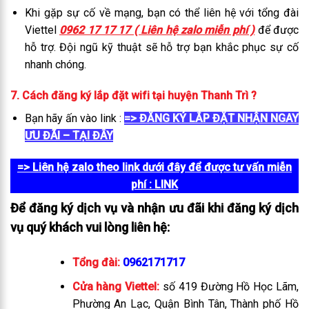
Khi gặp sự cố về mạng, bạn có thể liên hệ với tổng đài
Viettel
0962 17 17 17 ( Liên hệ zalo miễn phí )
để được
hỗ trợ. Đội ngũ kỹ thuật sẽ hỗ trợ bạn khắc phục sự cố
nhanh chóng.
7. Cách đăng ký lắp đặt wifi tại huyện Thanh Trì
?
Bạn hãy ấn vào link :
=> ĐĂNG KÝ LẮP ĐẶT NHẬN NGAY
ƯU ĐÃI – TẠI ĐÂY
=> Liên hệ zalo theo link dưới đây để được tư vấn miễn
phí
: LINK
Để đăng ký dịch vụ và nhận ưu đãi khi đăng ký dịch
vụ quý khách vui lòng liên hệ:
Tổng đài:
0962171717
Cửa hàng Viettel:
số 419 Đường Hồ Học Lãm,
Phường An Lạc, Quận Bình Tân, Thành phố Hồ