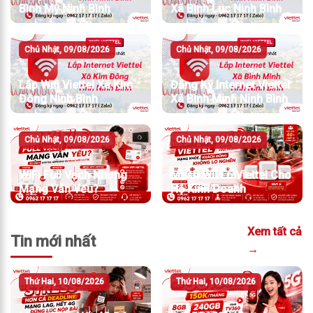
Bình Mỹ Ninh Bình
Xã Bình Lục Ninh Bình
Chủ Nhật, 09/08/2026
Chủ Nhật, 09/08/2026
Lắp Wifi Viettel Xã Kim
Đăng Ký Internet Viettel
Đông Ninh Bình
Xã Bình Minh Ninh Bình
Chủ Nhật, 09/08/2026
Chủ Nhật, 09/08/2026
WiFi Full Vạch Nhưng
Mesh WiFi 6 Viettel Cho
Mạng Vẫn Yếu?
Hộ Kinh Doanh
Xem tất cả
Tin mới nhất
→
Thứ Hai, 10/08/2026
Thứ Hai, 10/08/2026