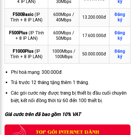
4 IP LAN)
30Mbps
ký
F500Basic
(IP
600Mbps /
Đăng
13.200.000đ
Tĩnh + 8 IP LAN)
40Mbps
ký
F500Plus
(IP Tĩnh
600Mbps /
Đăng
17.600.000đ
+ 8 IP LAN)
50Mbps
ký
F1000Plus
(IP
1000Mbps /
Đăng
50.000.000đ
Tĩnh + 8 IP LAN)
100Mbps
ký
Phí hoà mạng: 300.000đ.
Trả trước 12 tháng tặng thêm 1 tháng.
Các gói cước này được trang bị thiết bị đầu cuối chuyên
biệt, kết nối đồng thời từ 60 đến 100 thiết bị.
Giá cước trên đã bao gồm 10% VAT