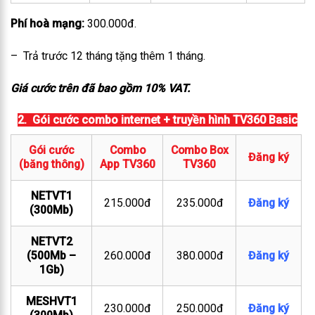
Phí hoà mạng:
300.000đ.
– Trả trước 12 tháng tặng thêm 1 tháng.
Giá cước trên đã bao gồm 10% VAT.
2. Gói cước combo internet + truyền hình TV360 Basic
Gói cước
Combo
Combo Box
Đăng ký
(băng thông)
App TV360
TV360
NETVT1
215.000đ
235.000đ
Đăng ký
(300Mb)
NETVT2
(500Mb –
260.000đ
380.000đ
Đăng ký
1Gb)
MESHVT1
230.000đ
250.000đ
Đăng ký