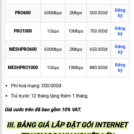
Đăng
PRO600
600Mbps
2Mbps
500.000đ
ký
Đăng
PRO1000
1Gbps
10Mbps
700.000đ
ký
Đăng
MESHPRO600
600Mbps
2Mbps
650.000đ
ký
Đăng
MESHPRO1000
1Gbps
10Mbps
880.000đ
ký
Phí hoà mạng: 300.000đ.
Trả trước 12 tháng tặng thêm 1 tháng.
Giá cước trên đã bao gồm 10% VAT.
III. BẢNG GIÁ LẮP ĐẶT GÓI INTERNET