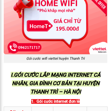
Gói cước wifi viettel huyện Thanh Trì
I.GÓI CƯỚC LẮP MẠNG INTERNET CÁ
NHÂN, GIA ĐÌNH CƠ BẢN TẠI HUYỆN
THANH TRÌ – HÀ NỘI
1. Gói cước internet đơn lẻ