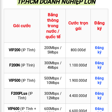
TP.HCM DOANH NGHIỆP LỚN
Băng
thông
Cước trọn
Đăng
Gói cước
trong
gói
ký
nước /
quốc tế
200Mbps /
Đăng
VIP200
(IP Tĩnh)
800.000đ
5Mbps
ký
300Mbps /
Đăng
F200N
(IP Tĩnh)
1.100.000đ
4Mbps
ký
500Mbps /
Đăng
VIP500
(IP Tĩnh)
1.900.000đ
10Mbps
ký
F200PLus
(IP
300Mbps /
Đăng
4.400.000đ
Tĩnh)
12Mbps
ký
VIP600
(IP Tĩnh +
600Mbps /
Đăng
6.600.000đ