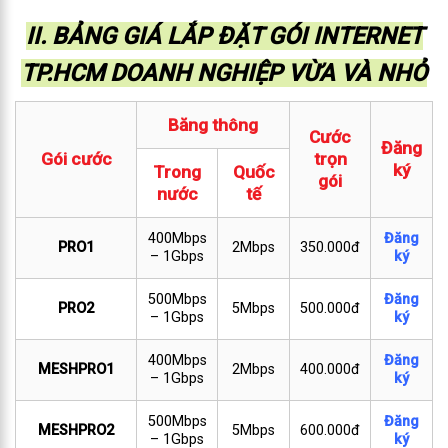
II. BẢNG GIÁ LẮP ĐẶT GÓI INTERNET
TP.HCM DOANH NGHIỆP VỪA VÀ NHỎ
Băng thông
Cước
Đăng
Gói cước
trọn
ký
Trong
Quốc
gói
nước
tế
400Mbps
Đăng
PRO1
2Mbps
350.000đ
– 1Gbps
ký
500Mbps
Đăng
PRO2
5Mbps
500.000đ
– 1Gbps
ký
400Mbps
Đăng
MESHPRO1
2Mbps
400.000đ
– 1Gbps
ký
500Mbps
Đăng
MESHPRO2
5Mbps
600.000đ
– 1Gbps
ký