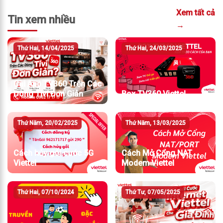
Xem tất cả
Tin xem nhiều
→
Thứ Hai, 14/04/2025
Thứ Hai, 24/03/2025
Cài App TV360 Trên Các
Dòng Tivi Đơn Giản
Box TV360 Viettel
Thứ Năm, 20/02/2025
Thứ Năm, 13/03/2025
Cách hủy gói cước 5G
Cách Mở Cổng NAT
Viettel
Modem Viettel
Thứ Hai, 07/10/2024
Thứ Tư, 07/05/2025