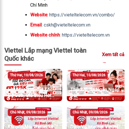
Chí Minh
Website
:
https://vieteltelecom.vn/combo/
Email
:
cskh@vieteltelecom.vn
Website chính
:
https://vieteltelecom.vn
Viettel Lắp mạng Viettel toàn
Xem tất cả
Quốc khác
→
Thứ Hai, 10/08/2026
Thứ Hai, 10/08/2026
Lắp Mạng Viettel Tốc
Thứ 2 Ngáp Ngắn Ngáp
Độ Cao, Giá Siêu Hời
Dài
Chỉ Từ 195K/Tháng
Chủ Nhật, 09/08/2026
Chủ Nhật, 09/08/2026
Khuyến Mãi Viettel Xã
Dịch Vụ Internet Viettel