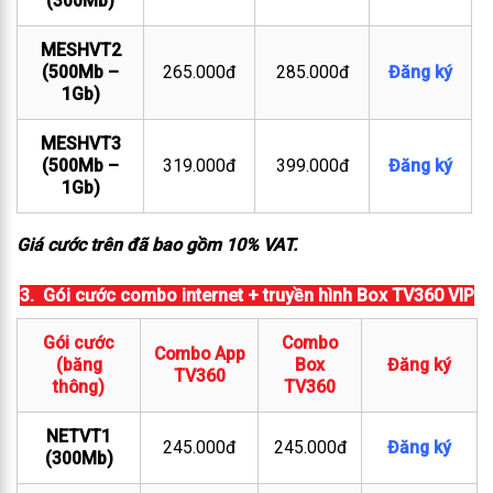
(300Mb)
MESHVT2
(500Mb –
265.000đ
285.000đ
Đăng ký
1Gb)
MESHVT3
(500Mb –
319.000đ
399.000đ
Đăng ký
1Gb)
Giá cước trên đã bao gồm 10% VAT.
3. Gói cước combo internet + truyền hình Box TV360 VIP
Gói cước
Combo
Combo App
(băng
Box
Đăng ký
TV360
thông)
TV360
NETVT1
245.000đ
245.000đ
Đăng ký
(300Mb)