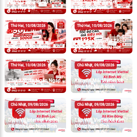
Mạng Lag, Hết 4G Đúng
Gói 5G150N Viettel –
Lúc Nộp Bài
8GB/Ngày Chỉ
150K/Tháng
Thứ Hai, 10/08/2026
Thứ Hai, 10/08/2026
Lắp Mạng Viettel Tốc
Siêu SIM 5G Viettel
Độ Cao, Giá Siêu Hời
Chỉ Từ 195K/Tháng
Thứ Hai, 10/08/2026
Chủ Nhật, 09/08/2026
Thứ 2 Ngáp Ngắn Ngáp
Khuyến Mãi Viettel Xã
Dài
Bình Mỹ Ninh Bình
Chủ Nhật, 09/08/2026
Chủ Nhật, 09/08/2026
Dịch Vụ Internet Viettel
Lắp Wifi Viettel Xã Kim
Xã Bình Lục Ninh Bình
Đông Ninh Bình