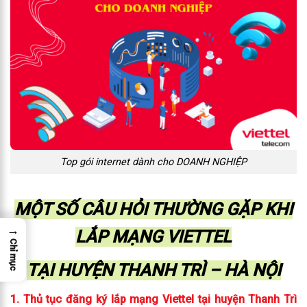
Top gói internet dành cho DOANH NGHIỆP
MỘT SỐ CÂU HỎI THƯỜNG GẶP KHI
→
LẮP MẠNG VIETTEL
Chỉ mục
TẠI HUYỆN THANH TRÌ – HÀ NỘI
1. Thủ tục đăng ký lắp mạng Viettel tại huyện Thanh Trì