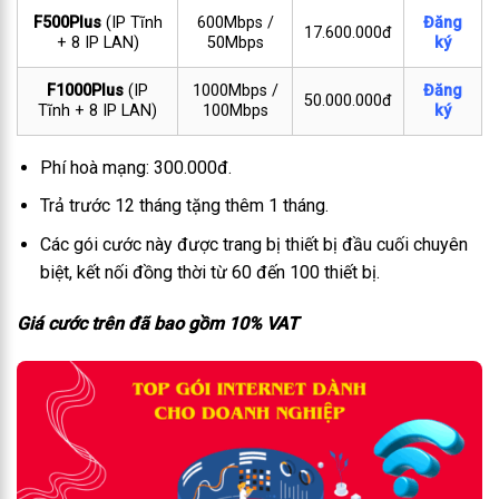
F500Plus
(IP Tĩnh
600Mbps /
Đăng
17.600.000đ
+ 8 IP LAN)
50Mbps
ký
F1000Plus
(IP
1000Mbps /
Đăng
50.000.000đ
Tĩnh + 8 IP LAN)
100Mbps
ký
Phí hoà mạng: 300.000đ.
Trả trước 12 tháng tặng thêm 1 tháng.
Các gói cước này được trang bị thiết bị đầu cuối chuyên
biệt, kết nối đồng thời từ 60 đến 100 thiết bị.
Giá cước trên đã bao gồm 10% VAT