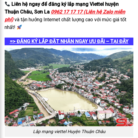
Liên hệ ngay để đăng ký lắp mạng Viettel huyện
Thuận Châu, Sơn La
0962 17 17 17 (Liên hệ Zalo miễn
phí)
và tận hưởng Internet chất lượng cao với mức giá tốt
nhất!
=> ĐĂNG KÝ LẮP ĐẶT NHẬN NGAY ƯU ĐÃI – TẠI ĐÂY
Lắp mạng viettel Huyện Thuận Châu