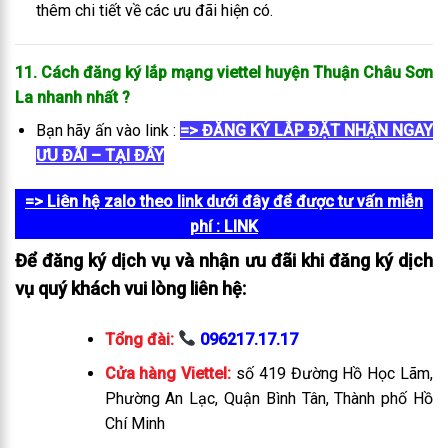
thêm chi tiết về các ưu đãi hiện có.
11. Cách đăng ký lắp mạng viettel huyện Thuận Châu
Sơn
La
nhanh nhất
?
Bạn hãy ấn vào link :
=> ĐĂNG KÝ LẮP ĐẶT NHẬN NGAY
ƯU ĐÃI – TẠI ĐÂY
=> Liên hệ zalo theo link dưới đây để được tư vấn miễn
phí
: LINK
Để đăng ký dịch vụ và nhận ưu đãi khi đăng ký dịch
vụ quý khách vui lòng liên hệ:
Tổng đài:
096217.17.17
Cửa hàng Viettel:
số 419 Đường Hồ Học Lãm,
Phường An Lạc, Quận Bình Tân, Thành phố Hồ
Chí Minh