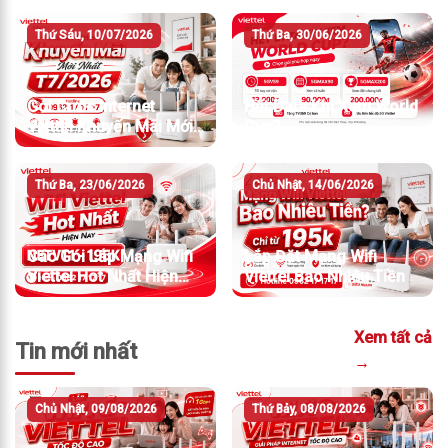
Thứ Sáu, 10/07/2026
Thứ Ba, 30/06/2026
Gói Cước Internet
Hết Data Khi Xem World
Viettel Khuyến Mãi Mới
Cup?
Nhất T7/2026
Thứ Ba, 23/06/2026
Chủ Nhật, 14/06/2026
Các Gói Lắp Mạng Wifi
Lắp Đặt Mạng Wifi
Viettel Hot Nhất Hiện
Viettel Bao Nhiêu Tiền
Nay
Xem tất cả
Tin mới nhất
→
Chủ Nhật, 09/08/2026
Thứ Bảy, 08/08/2026