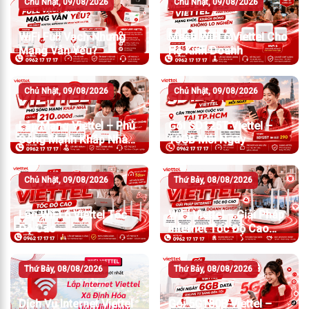
Chủ Nhật, 09/08/2026
Chủ Nhật, 09/08/2026
WiFi Full Vạch Nhưng
Mesh WiFi 6 Viettel Cho
Mạng Vẫn Yếu?
Hộ Kinh Doanh
Chủ Nhật, 09/08/2026
Chủ Nhật, 09/08/2026
Lắp Mạng Viettel – Phủ
Gói SD125T Viettel –
Sóng Mạnh Khắp Nhà
10GB Mỗi Ngày
Chỉ Từ 210.000đ/Tháng
Chủ Nhật, 09/08/2026
Thứ Bảy, 08/08/2026
Lắp WiFi 6 Viettel Tốc
WiFi Viettel – Giải Pháp
Độ Cao
Internet Tốc Độ Cao
Cho Gia Đình Và Doanh
Nghiệp
Thứ Bảy, 08/08/2026
Thứ Bảy, 08/08/2026
Dịch Vụ Internet Viettel
Gói 5G180B Viettel –