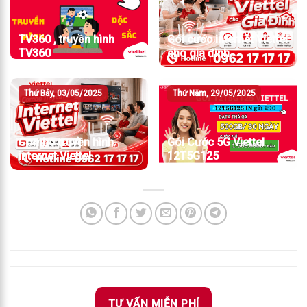
TV360 , truyền hình
Gói cước internet Viettel
TV360
cho gia đình
Thứ Bảy, 03/05/2025
Thứ Năm, 29/05/2025
Combo truyền hình
Gói Cước 5G Viettel
internet Viettel
12T5G125
TƯ VẤN MIỄN PHÍ