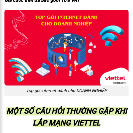
Giá cước trên đã bao gồm 10% VAT
Top gói internet dành cho DOANH NGHIỆP
MỘT SỐ CÂU HỎI THƯỜNG GẶP KHI
LẮP MẠNG VIETTEL