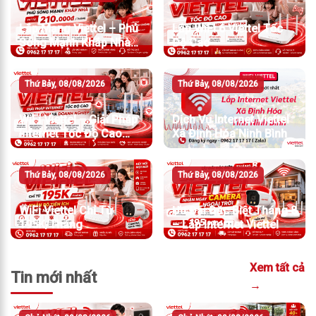
Lắp Mạng Viettel – Phủ
Lắp WiFi 6 Viettel Tốc
Sóng Mạnh Khắp Nhà
Độ Cao
Chỉ Từ 210.000đ/Tháng
Thứ Bảy, 08/08/2026
Thứ Bảy, 08/08/2026
WiFi Viettel – Giải Pháp
Dịch Vụ Internet Viettel
Internet Tốc Độ Cao
Xã Định Hóa Ninh Bình
Cho Gia Đình Và Doanh
Nghiệp
Thứ Bảy, 08/08/2026
Thứ Bảy, 08/08/2026
WiFi Viettel Chỉ Từ
Ưu Đãi Đặc Biệt Tháng 8
195K/Tháng
– Lắp Internet Viettel
Xem tất cả
Tin mới nhất
→