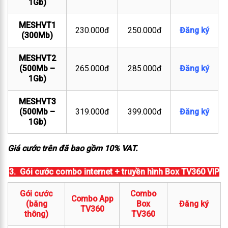
1Gb)
MESHVT1
230.000đ
250.000đ
Đăng ký
(300Mb)
MESHVT2
(500Mb –
265.000đ
285.000đ
Đăng ký
1Gb)
MESHVT3
(500Mb –
319.000đ
399.000đ
Đăng ký
1Gb)
Giá cước trên đã bao gồm 10% VAT.
3. Gói cước combo internet + truyền hình Box TV360 VIP
Gói cước
Combo
Combo App
(băng
Box
Đăng ký
TV360
thông)
TV360