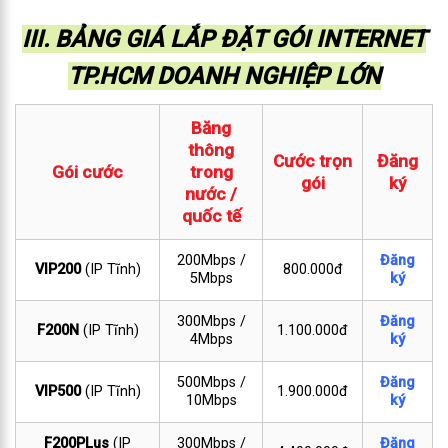
III. BẢNG GIÁ LẮP ĐẶT GÓI INTERNET
TP.HCM DOANH NGHIỆP LỚN
Băng
thông
Cước trọn
Đăng
Gói cước
trong
gói
ký
nước /
quốc tế
200Mbps /
Đăng
VIP200
(IP Tĩnh)
800.000đ
5Mbps
ký
300Mbps /
Đăng
F200N
(IP Tĩnh)
1.100.000đ
4Mbps
ký
500Mbps /
Đăng
VIP500
(IP Tĩnh)
1.900.000đ
10Mbps
ký
F200PLus
(IP
300Mbps /
Đăng