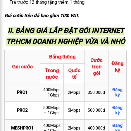
– Trả trước 12 tháng tặng thêm 1 tháng.
Giá cước trên đã bao gồm 10% VAT.
II. BẢNG GIÁ LẮP ĐẶT GÓI INTERNET
TP.HCM DOANH NGHIỆP VỪA VÀ NHỎ
Băng thông
Cước
Đăng
Gói cước
trọn
ký
Trong
Quốc
gói
nước
tế
400Mbps
Đăng
PRO1
2Mbps
350.000đ
– 1Gbps
ký
500Mbps
Đăng
PRO2
5Mbps
500.000đ
– 1Gbps
ký
400Mbps
Đăng
MESHPRO1
2Mbps
400.000đ
– 1Gbps
ký