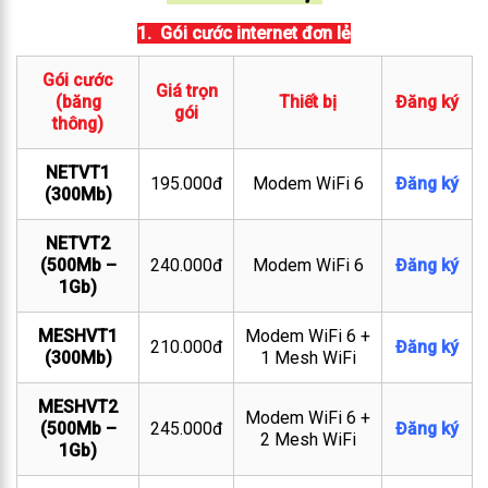
1. Gói cước internet đơn lẻ
Gói cước
Giá trọn
(băng
Thiết bị
Đăng ký
gói
thông)
NETVT1
195.000đ
Modem WiFi 6
Đăng ký
(300Mb)
NETVT2
(500Mb –
240.000đ
Modem WiFi 6
Đăng ký
1Gb)
MESHVT1
Modem WiFi 6 +
210.000đ
Đăng ký
(300Mb)
1 Mesh WiFi
MESHVT2
Modem WiFi 6 +
(500Mb –
245.000đ
Đăng ký
2 Mesh WiFi
1Gb)