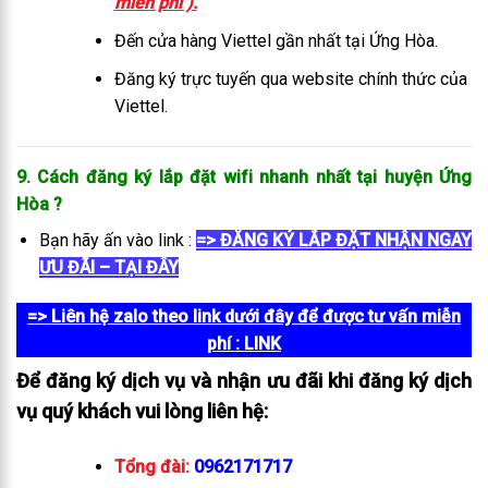
miễn phí )
.
Đến cửa hàng Viettel gần nhất tại Ứng Hòa.
Đăng ký trực tuyến qua website chính thức của
Viettel.
9. Cách đăng ký lắp đặt wifi nhanh nhất tại huyện Ứng
Hòa
?
Bạn hãy ấn vào link :
=> ĐĂNG KÝ LẮP ĐẶT NHẬN NGAY
ƯU ĐÃI – TẠI ĐÂY
=> Liên hệ zalo theo link dưới đây để được tư vấn miễn
phí
: LINK
Để đăng ký dịch vụ và nhận ưu đãi khi đăng ký dịch
vụ quý khách vui lòng liên hệ:
Tổng đài:
0962171717