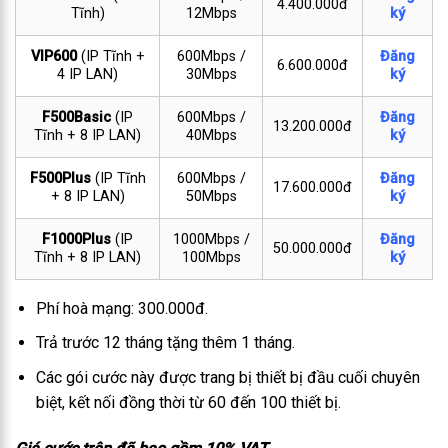
4.400.000đ
Tĩnh)
12Mbps
ký
VIP600
(IP Tĩnh +
600Mbps /
Đăng
6.600.000đ
4 IP LAN)
30Mbps
ký
F500Basic
(IP
600Mbps /
Đăng
13.200.000đ
Tĩnh + 8 IP LAN)
40Mbps
ký
F500Plus
(IP Tĩnh
600Mbps /
Đăng
17.600.000đ
+ 8 IP LAN)
50Mbps
ký
F1000Plus
(IP
1000Mbps /
Đăng
50.000.000đ
Tĩnh + 8 IP LAN)
100Mbps
ký
Phí hoà mạng: 300.000đ.
Trả trước 12 tháng tặng thêm 1 tháng.
Các gói cước này được trang bị thiết bị đầu cuối chuyên
biệt, kết nối đồng thời từ 60 đến 100 thiết bị.