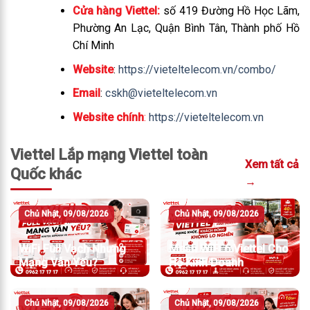
Cửa hàng Viettel:
số 419 Đường Hồ Học Lãm,
Phường An Lạc, Quận Bình Tân, Thành phố Hồ
Chí Minh
Website
:
https://vieteltelecom.vn/combo/
Email
:
cskh@vieteltelecom.vn
Website chính
:
https://vieteltelecom.vn
Viettel Lắp mạng Viettel toàn
Xem tất cả
Quốc khác
→
Chủ Nhật, 09/08/2026
Chủ Nhật, 09/08/2026
WiFi Full Vạch Nhưng
Mesh WiFi 6 Viettel Cho
Mạng Vẫn Yếu?
Hộ Kinh Doanh
Chủ Nhật, 09/08/2026
Chủ Nhật, 09/08/2026