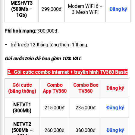
MESHVT3
Modem WiFi 6 +
(500Mb –
299.000đ
Đăng ký
3 Mesh WiFi
1Gb)
Phí hoà mạng:
300.000đ.
– Trả trước 12 tháng tặng thêm 1 tháng.
Giá cước trên đã bao gồm 10% VAT.
2. Gói cước combo internet + truyền hình TV360 Basic
Gói cước
Combo
Combo Box
Đăng ký
(băng thông)
App TV360
TV360
NETVT1
215.000đ
235.000đ
Đăng ký
(300Mb)
NETVT2
(500Mb –
260.000đ
380.000đ
Đăng ký