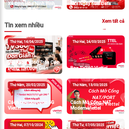
Xã Định Hóa Ninh Bình
Mỗi Ngày 6GB Data
Xem tất cả
Tin xem nhiều
→
Thứ Hai, 14/04/2025
Thứ Hai, 24/03/2025
Cài App TV360 Trên Các
Dòng Tivi Đơn Giản
Box TV360 Viettel
Thứ Năm, 20/02/2025
Thứ Năm, 13/03/2025
Cách hủy gói cước 5G
Cách Mở Cổng NAT
Viettel
Modem Viettel
Thứ Hai, 07/10/2024
Thứ Tư, 07/05/2025