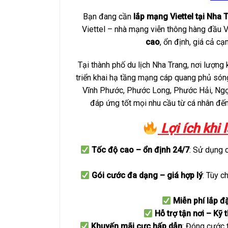
Bạn đang cần
lắp mạng Viettel tại Nha 
Viettel – nhà mạng viễn thông hàng đầu 
cao
, ổn định, giá cả c
Tại thành phố du lịch Nha Trang, nơi lượng
triển khai hạ tầng mạng cáp quang phủ són
Vĩnh Phước, Phước Long, Phước Hải, Ng
đáp ứng tốt mọi nhu cầu từ cá nhân đế
Lợi ích khi 
Tốc độ cao – ổn định 24/7
: Sử dụng 
Gói cước đa dạng – giá hợp lý
: Tùy c
Miễn phí lắp đ
Hỗ trợ tận nơi – Kỹ
Khuyến mãi cực hấp dẫn
: Đóng cước 