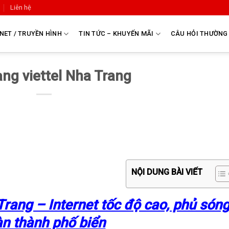
Liên hệ
NET / TRUYỀN HÌNH
TIN TỨC – KHUYẾN MÃI
CÂU HỎI THƯỜNG
ng viettel Nha Trang
NỘI DUNG BÀI VIẾT
rang – Internet tốc độ cao, phủ són
àn thành phố biển