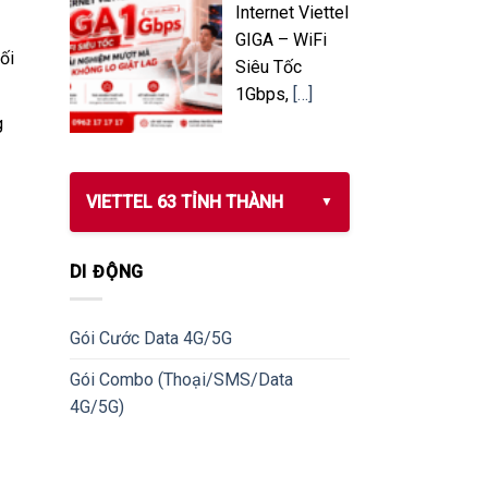
Internet Viettel
GIGA – WiFi
ối
Siêu Tốc
1Gbps,
[…]
g
VIETTEL 63 TỈNH THÀNH
DI ĐỘNG
Gói Cước Data 4G/5G
Gói Combo (Thoại/SMS/Data
4G/5G)