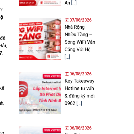
An
[…]
h?
độ
07/08/2026
Nhà Rộng
Nhiều Tầng –
 đã
Sóng WiFi Vẫn
Hải,
Căng Với Hệ
7
,
[…]
06/08/2026
Key Takeaway
kể
Hotline tư vấn
& đăng ký mới:
h,
0962
[…]
06/08/2026
ng