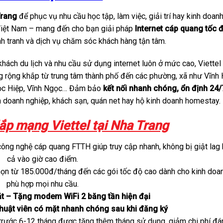
Trang
để phục vụ nhu cầu học tập, làm việc, giải trí hay kinh doan
Việt Nam – mang đến cho bạn giải pháp
Internet cáp quang tốc 
ạnh tranh và dịch vụ chăm sóc khách hàng tận tâm.
 khách du lịch và nhu cầu sử dụng internet luôn ở mức cao, Viettel
g rộng khắp từ trung tâm thành phố đến các phường, xã như Vĩnh 
ọc Hiệp, Vĩnh Ngọc… Đảm bảo
kết nối nhanh chóng, ổn định 24/
n doanh nghiệp, khách sạn, quán net hay hộ kinh doanh homestay.
lắp mạng Viettel tại Nha Trang
công nghệ cáp quang FTTH giúp truy cập nhanh, không bị giật lag 
cả vào giờ cao điểm.
họn từ 185.000đ/tháng đến các gói tốc độ cao dành cho kinh doan
phù hợp mọi nhu cầu.
ặt – Tặng modem WiFi 2 băng tần hiện đại
 thuật viên có mặt nhanh chóng sau khi đăng ký
trước 6-12 tháng được tặng thêm tháng sử dụng, giảm chi phí đá