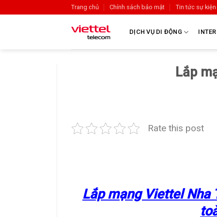
Trang chủ
Chính sách bảo mật
Tin tức sự kiện
DỊCH VỤ DI ĐỘNG
INTER
Lắp mạ
Rate this post
Lắp mạng Viettel Nha T
to