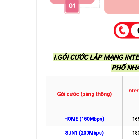
I.GÓI CƯỚC LẮP MẠNG INTE
PHỐ NHA
Inte
Gói cước (băng thông)
HOME (150Mbps)
16
SUN1 (200Mbps)
18