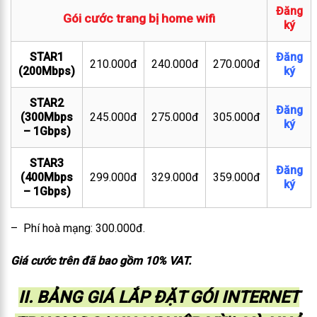
Đăng
Gói cước trang bị home wifi
ký
STAR1
Đăng
210.000đ
240.000đ
270.000đ
(200Mbps)
ký
STAR2
Đăng
(300Mbps
245.000đ
275.000đ
305.000đ
ký
– 1Gbps)
STAR3
Đăng
(400Mbps
299.000đ
329.000đ
359.000đ
ký
– 1Gbps)
– Phí hoà mạng: 300.000đ.
Giá cước trên đã bao gồm 10% VAT.
II. BẢNG GIÁ LẮP ĐẶT GÓI INTERNET