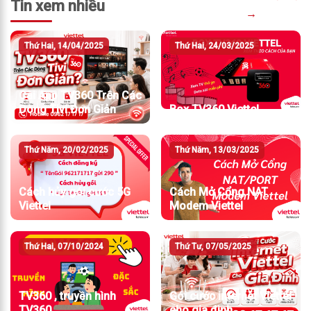
Tin xem nhiều
→
Thứ Hai, 14/04/2025
Thứ Hai, 24/03/2025
Cài App TV360 Trên Các
Dòng Tivi Đơn Giản
Box TV360 Viettel
Thứ Năm, 20/02/2025
Thứ Năm, 13/03/2025
Cách hủy gói cước 5G
Cách Mở Cổng NAT
Viettel
Modem Viettel
Thứ Hai, 07/10/2024
Thứ Tư, 07/05/2025
TV360 , truyền hình
Gói cước internet Viettel
TV360
cho gia đình