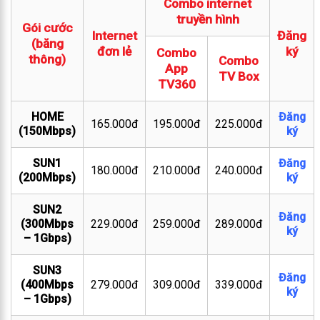
Combo internet
truyền hình
Gói cước
Internet
Đăng
(băng
đơn lẻ
ký
Combo
thông)
Combo
App
TV Box
TV360
HOME
Đăng
165.000đ
195.000đ
225.000đ
(150Mbps)
ký
SUN1
Đăng
180.000đ
210.000đ
240.000đ
(200Mbps)
ký
SUN2
Đăng
(300Mbps
229.000đ
259.000đ
289.000đ
ký
– 1Gbps)
SUN3
Đăng
(400Mbps
279.000đ
309.000đ
339.000đ
ký
– 1Gbps)