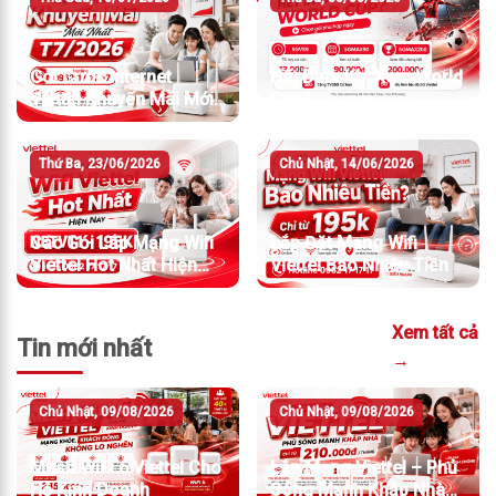
Gói Cước Internet
Hết Data Khi Xem World
Viettel Khuyến Mãi Mới
Cup?
Nhất T7/2026
Thứ Ba, 23/06/2026
Chủ Nhật, 14/06/2026
Các Gói Lắp Mạng Wifi
Lắp Đặt Mạng Wifi
Viettel Hot Nhất Hiện
Viettel Bao Nhiêu Tiền
Nay
Xem tất cả
Tin mới nhất
→
Chủ Nhật, 09/08/2026
Chủ Nhật, 09/08/2026
Mesh WiFi 6 Viettel Cho
Lắp Mạng Viettel – Phủ
Hộ Kinh Doanh
Sóng Mạnh Khắp Nhà