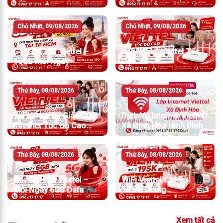
Chỉ Từ 210.000đ/Tháng
Chủ Nhật, 09/08/2026
Chủ Nhật, 09/08/2026
Gói SD125T Viettel –
Lắp WiFi 6 Viettel Tốc
10GB Mỗi Ngày
Độ Cao
Thứ Bảy, 08/08/2026
Thứ Bảy, 08/08/2026
WiFi Viettel – Giải Pháp
Dịch Vụ Internet Viettel
Internet Tốc Độ Cao
Xã Định Hóa Ninh Bình
Cho Gia Đình Và Doanh
Nghiệp
Thứ Bảy, 08/08/2026
Thứ Bảy, 08/08/2026
Gói 5G180B Viettel –
WiFi Viettel Chỉ Từ
Mỗi Ngày 6GB Data
195K/Tháng
Xem tất cả