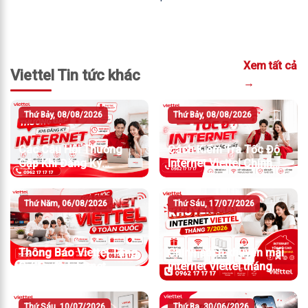
Xem tất cả
Viettel Tin tức khác
→
Thứ Bảy, 08/08/2026
Thứ Bảy, 08/08/2026
Các Câu Hỏi Thường
Cách Kiểm Tra Tốc Độ
Gặp Khi Đăng Ký
Internet Viettel Chính
Internet Viettel
Xác Nhất
Thứ Năm, 06/08/2026
Thứ Sáu, 17/07/2026
Thông Báo Viettel Tăng
Chính sách khuyến mãi
Giá Cước Internet
Internet Viettel tháng
7/2026
Thứ Sáu, 10/07/2026
Thứ Ba, 30/06/2026