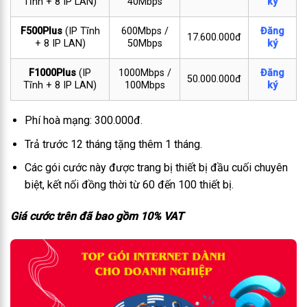
Tĩnh + 8 IP LAN)
40Mbps
ký
F500Plus
(IP Tĩnh
600Mbps /
Đăng
17.600.000đ
+ 8 IP LAN)
50Mbps
ký
F1000Plus
(IP
1000Mbps /
Đăng
50.000.000đ
Tĩnh + 8 IP LAN)
100Mbps
ký
Phí hoà mạng: 300.000đ.
Trả trước 12 tháng tặng thêm 1 tháng.
Các gói cước này được trang bị thiết bị đầu cuối chuyên
biệt, kết nối đồng thời từ 60 đến 100 thiết bị.
Giá cước trên đã bao gồm 10% VAT