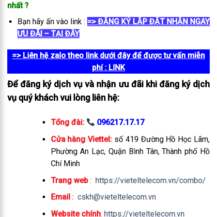
nhất
?
Bạn hãy ấn vào link :
=> ĐĂNG KÝ LẮP ĐẶT NHẬN NGAY
ƯU ĐÃI – TẠI ĐÂY
=> Liên hệ zalo theo link dưới đây để được tư vấn miễn
phí
: LINK
Để đăng ký dịch vụ và nhận ưu đãi khi đăng ký dịch
vụ quý khách vui lòng liên hệ:
Tổng đài:
096217.17.17
Cửa hàng Viettel:
số 419 Đường Hồ Học Lãm,
Phường An Lạc, Quận Bình Tân, Thành phố Hồ
Chí Minh
Trang web
:
https://vieteltelecom.vn/combo/
Email
:
cskh@vieteltelecom.vn
Website chính
:
https://vieteltelecom.vn