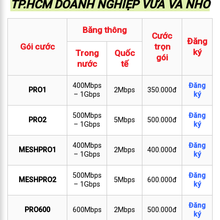
TP.HCM DOANH NGHIỆP VỪA VÀ NHỎ
Băng thông
Cước
Đăng
Gói cước
trọn
ký
Trong
Quốc
gói
nước
tế
400Mbps
Đăng
PRO1
2Mbps
350.000đ
– 1Gbps
ký
500Mbps
Đăng
PRO2
5Mbps
500.000đ
– 1Gbps
ký
400Mbps
Đăng
MESHPRO1
2Mbps
400.000đ
– 1Gbps
ký
500Mbps
Đăng
MESHPRO2
5Mbps
600.000đ
– 1Gbps
ký
Đăng
PRO600
600Mbps
2Mbps
500.000đ
ký