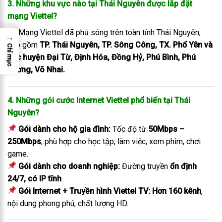
3. Những khu vực nào tại Thái Nguyên được lắp đặt
mạng Viettel?
Mạng Viettel đã phủ sóng trên toàn tỉnh Thái Nguyên,
→
bao gồm
TP. Thái Nguyên, TP. Sông Công, TX. Phổ Yên và
Chỉ mục
các huyện Đại Từ, Định Hóa, Đồng Hỷ, Phú Bình, Phú
Lương, Võ Nhai.
4. Những gói cước Internet Viettel phổ biến tại Thái
Nguyên?
Gói dành cho hộ gia đình:
Tốc độ từ
50Mbps –
250Mbps
, phù hợp cho học tập, làm việc, xem phim, chơi
game.
Gói dành cho doanh nghiệp:
Đường truyền
ổn định
24/7, có IP tĩnh
.
Gói Internet + Truyền hình Viettel TV:
Hơn 160 kênh
,
nội dung phong phú, chất lượng HD.