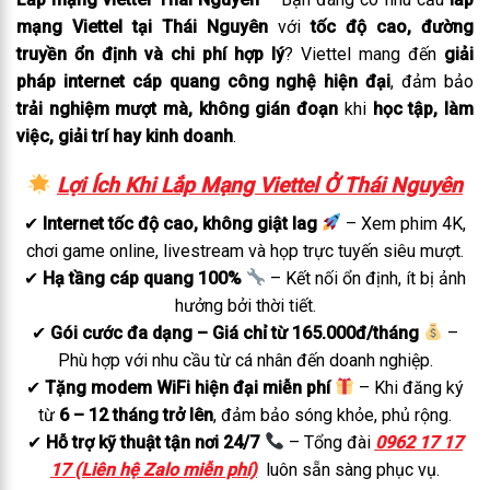
mạng Viettel tại Thái Nguyên
với
tốc độ cao, đường
truyền ổn định và chi phí hợp lý
? Viettel mang đến
giải
pháp internet cáp quang công nghệ hiện đại
, đảm bảo
trải nghiệm mượt mà, không gián đoạn
khi
học tập, làm
việc, giải trí hay kinh doanh
.
Lợi Ích Khi Lắp Mạng Viettel Ở Thái Nguyên
✔
Internet tốc độ cao, không giật lag
– Xem phim 4K,
chơi game online, livestream và họp trực tuyến siêu mượt.
✔
Hạ tầng cáp quang 100%
– Kết nối ổn định, ít bị ảnh
hưởng bởi thời tiết.
✔
Gói cước đa dạng – Giá chỉ từ 165.000đ/tháng
–
Phù hợp với nhu cầu từ cá nhân đến doanh nghiệp.
✔
Tặng modem WiFi hiện đại miễn phí
– Khi đăng ký
từ
6 – 12 tháng trở lên
, đảm bảo sóng khỏe, phủ rộng.
✔
Hỗ trợ kỹ thuật tận nơi 24/7
– Tổng đài
0962 17 17
17 (Liên hệ Zalo miễn phí)
luôn sẵn sàng phục vụ.