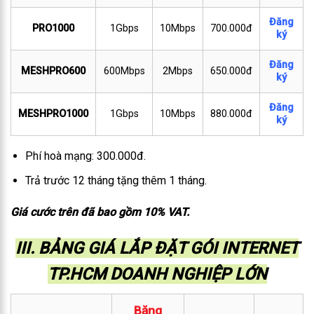
Đăng
PRO1000
1Gbps
10Mbps
700.000đ
ký
Đăng
MESHPRO600
600Mbps
2Mbps
650.000đ
ký
Đăng
MESHPRO1000
1Gbps
10Mbps
880.000đ
ký
Phí hoà mạng: 300.000đ.
Trả trước 12 tháng tặng thêm 1 tháng.
Giá cước trên đã bao gồm 10% VAT.
III. BẢNG GIÁ LẮP ĐẶT GÓI INTERNET
TP.HCM DOANH NGHIỆP LỚN
Băng