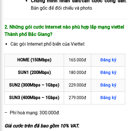
Chứng minh nhân dân/căn cước công dân:
Bản gốc để đối chiếu và photo.
2. Những gói cước Internet nào phù hợp lắp mạng viettel
Thành phố Bắc Giang
?
Các gói Internet phổ biến của Viettel:
HOME (150Mbps)
165.000đ
Đăng ký
SUN1 (200Mbps)
180.000đ
Đăng ký
SUN2 (300Mbps – 1Gbps)
229.000đ
Đăng ký
SUN3 (400Mbps – 1Gbps)
279.000đ
Đăng ký
– Phí hoà mạng: 300.000đ.
Giá cước trên đã bao gồm 10% VAT.