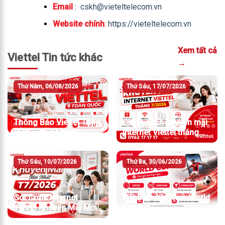
Email
:
cskh@vieteltelecom.vn
Website chính
:
https://vieteltelecom.vn
Xem tất cả
Viettel Tin tức khác
→
Thứ Năm, 06/08/2026
Thứ Sáu, 17/07/2026
Thông Báo Viettel Tăng
Chính sách khuyến mãi
Giá Cước Internet
Internet Viettel tháng
7/2026
Thứ Sáu, 10/07/2026
Thứ Ba, 30/06/2026
Gói Cước Internet
Hết Data Khi Xem World
Viettel Khuyến Mãi Mới
Cup?
Nhất T7/2026