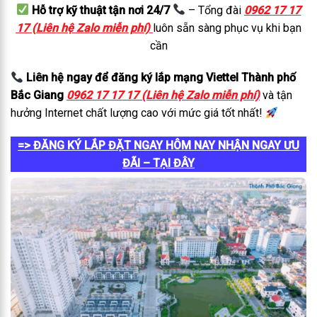
Hỗ trợ kỹ thuật tận nơi 24/7
– Tổng đài
0962 17 17
17 (Liên hệ Zalo miễn phí)
luôn sẵn sàng phục vụ khi bạn
cần
Liên hệ ngay để đăng ký lắp mạng Viettel Thành phố
Bắc Giang
0962 17 17 17 (Liên hệ Zalo miễn phí)
và tận
hưởng Internet chất lượng cao với mức giá tốt nhất!
=> ĐĂNG KÝ LẮP ĐẶT NGAY HÔM NAY NHẬN NGAY ƯU
ĐÃI – TẠI ĐÂY