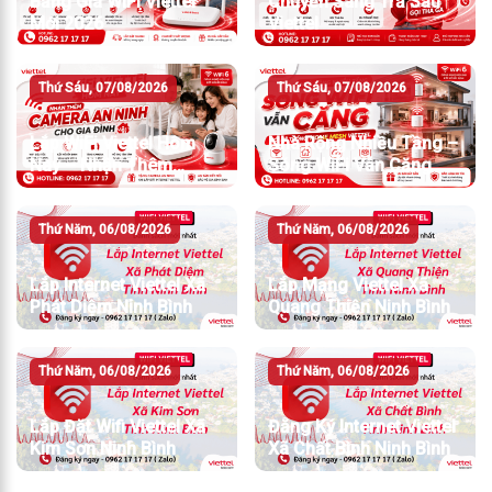
Bảng Giá WiFi Viettel
Chuyển Sang Trả Sau
Mới 2026
Viettel
Thứ Sáu, 07/08/2026
Thứ Sáu, 07/08/2026
Lắp WiFi Viettel Hôm
Nhà Rộng Nhiều Tầng –
Nay – Nhận Thêm
Sóng WiFi Vẫn Căng
Camera An Ninh
Thứ Năm, 06/08/2026
Thứ Năm, 06/08/2026
Lắp Internet Viettel Xã
Lắp Mạng Viettel Xã
Phát Diệm Ninh Bình
Quang Thiện Ninh Bình
Thứ Năm, 06/08/2026
Thứ Năm, 06/08/2026
Lắp Đặt Wifi Viettel Xã
Đăng Ký Internet Viettel
Kim Sơn Ninh Bình
Xã Chất Bình Ninh Bình