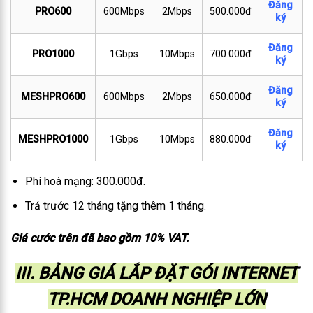
Đăng
PRO600
600Mbps
2Mbps
500.000đ
ký
Đăng
PRO1000
1Gbps
10Mbps
700.000đ
ký
Đăng
MESHPRO600
600Mbps
2Mbps
650.000đ
ký
Đăng
MESHPRO1000
1Gbps
10Mbps
880.000đ
ký
Phí hoà mạng: 300.000đ.
Trả trước 12 tháng tặng thêm 1 tháng.
Giá cước trên đã bao gồm 10% VAT.
III. BẢNG GIÁ LẮP ĐẶT GÓI INTERNET
TP.HCM DOANH NGHIỆP LỚN