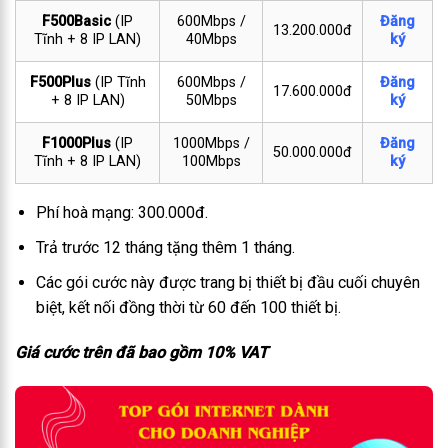
F500Basic
(IP
600Mbps /
Đăng
13.200.000đ
Tĩnh + 8 IP LAN)
40Mbps
ký
F500Plus
(IP Tĩnh
600Mbps /
Đăng
17.600.000đ
+ 8 IP LAN)
50Mbps
ký
F1000Plus
(IP
1000Mbps /
Đăng
50.000.000đ
Tĩnh + 8 IP LAN)
100Mbps
ký
Phí hoà mạng: 300.000đ.
Trả trước 12 tháng tặng thêm 1 tháng.
Các gói cước này được trang bị thiết bị đầu cuối chuyên
biệt, kết nối đồng thời từ 60 đến 100 thiết bị.
Giá cước trên đã bao gồm 10% VAT