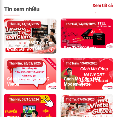
Xem tất cả
Tin xem nhiều
→
Thứ Hai, 14/04/2025
Thứ Hai, 24/03/2025
Cài App TV360 Trên Các
Dòng Tivi Đơn Giản
Box TV360 Viettel
Thứ Năm, 20/02/2025
Thứ Năm, 13/03/2025
Cách hủy gói cước 5G
Cách Mở Cổng NAT
Viettel
Modem Viettel
Thứ Hai, 07/10/2024
Thứ Tư, 07/05/2025