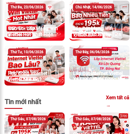
Thứ Ba, 23/06/2026
Chủ Nhật, 14/06/2026
Các Gói Lắp Mạng Wifi
Lắp Đặt Mạng Wifi
Viettel Hot Nhất Hiện
Viettel Bao Nhiêu Tiền
Nay
Thứ Tư, 10/06/2026
Thứ Bảy, 06/06/2026
Hợp đồng Internet
Lắp Đặt Internet Viettel
Viettel bao lâu?
Xã Lộc Quang Đồng Nai
Xem tất cả
Tin mới nhất
→
Thứ Sáu, 07/08/2026
Thứ Sáu, 07/08/2026