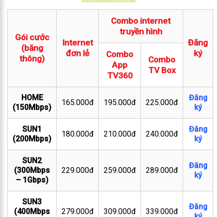
Combo internet
truyền hình
Gói cước
Internet
Đăng
(băng
đơn lẻ
ký
Combo
thông)
Combo
App
TV Box
TV360
HOME
Đăng
165.000đ
195.000đ
225.000đ
(150Mbps)
ký
SUN1
Đăng
180.000đ
210.000đ
240.000đ
(200Mbps)
ký
SUN2
Đăng
(300Mbps
229.000đ
259.000đ
289.000đ
ký
– 1Gbps)
SUN3
Đăng
(400Mbps
279.000đ
309.000đ
339.000đ
ký