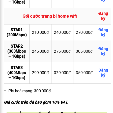
– 1Gbps)
Đăng
Gói cước trang bị home wifi
ký
STAR1
Đăng
210.000đ
240.000đ
270.000đ
(200Mbps)
ký
STAR2
Đăng
(300Mbps
245.000đ
275.000đ
305.000đ
ký
– 1Gbps)
STAR3
Đăng
(400Mbps
299.000đ
329.000đ
359.000đ
ký
– 1Gbps)
– Phí hoà mạng: 300.000đ.
Giá cước trên đã bao gồm 10% VAT.