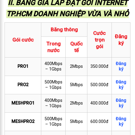
II. BẢNG GIÁ LẮP ĐẶT GÓI INTERNET
TP.HCM DOANH NGHIỆP VỪA VÀ NHỎ
Băng thông
Cước
Đăng
Gói cước
trọn
ký
Trong
Quốc
gói
nước
tế
400Mbps
Đăng
PRO1
2Mbps
350.000đ
– 1Gbps
ký
500Mbps
Đăng
PRO2
5Mbps
500.000đ
– 1Gbps
ký
400Mbps
Đăng
MESHPRO1
2Mbps
400.000đ
– 1Gbps
ký
500Mbps
Đăng
MESHPRO2
5Mbps
600.000đ
– 1Gbps
ký