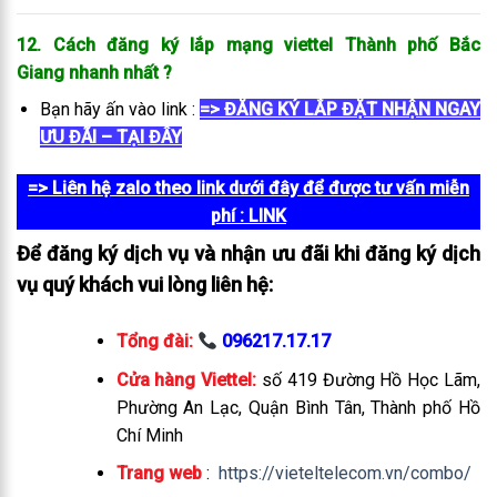
12. Cách đăng ký lắp mạng viettel Thành phố Bắc
Giang
nhanh nhất
?
Bạn hãy ấn vào link :
=> ĐĂNG KÝ LẮP ĐẶT NHẬN NGAY
ƯU ĐÃI – TẠI ĐÂY
=> Liên hệ zalo theo link dưới đây để được tư vấn miễn
phí
: LINK
Để đăng ký dịch vụ và nhận ưu đãi khi đăng ký dịch
vụ quý khách vui lòng liên hệ:
Tổng đài:
096217.17.17
Cửa hàng Viettel:
số 419 Đường Hồ Học Lãm,
Phường An Lạc, Quận Bình Tân, Thành phố Hồ
Chí Minh
Trang web
:
https://vieteltelecom.vn/combo/