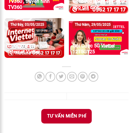
TV360 , truyền hình
Gói cước internet Viettel
TV360
cho gia đình
Thứ Bảy, 03/05/2025
Thứ Năm, 29/05/2025
Combo truyền hình
Gói Cước 5G Viettel
internet Viettel
12T5G125
TƯ VẤN MIỄN PHÍ