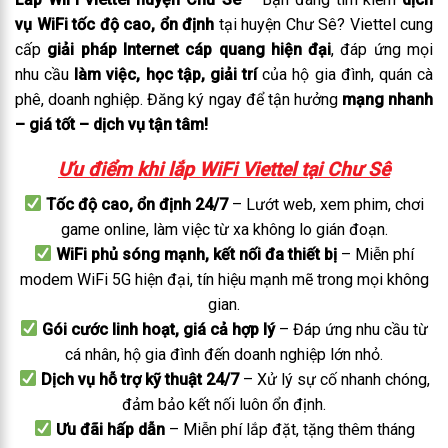
vụ WiFi tốc độ cao, ổn định
tại huyện Chư Sê? Viettel cung
cấp
giải pháp Internet cáp quang hiện đại
, đáp ứng mọi
nhu cầu
làm việc, học tập, giải trí
của hộ gia đình, quán cà
phê, doanh nghiệp. Đăng ký ngay để tận hưởng
mạng nhanh
– giá tốt – dịch vụ tận tâm!
Ưu điểm khi lắp WiFi Viettel tại Chư Sê
Tốc độ cao, ổn định 24/7
– Lướt web, xem phim, chơi
game online, làm việc từ xa không lo gián đoạn.
WiFi phủ sóng mạnh, kết nối đa thiết bị
– Miễn phí
modem WiFi 5G hiện đại, tín hiệu mạnh mẽ trong mọi không
gian.
Gói cước linh hoạt, giá cả hợp lý
– Đáp ứng nhu cầu từ
cá nhân, hộ gia đình đến doanh nghiệp lớn nhỏ.
Dịch vụ hỗ trợ kỹ thuật 24/7
– Xử lý sự cố nhanh chóng,
đảm bảo kết nối luôn ổn định.
Ưu đãi hấp dẫn
– Miễn phí lắp đặt, tặng thêm tháng