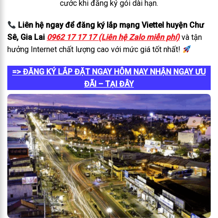
cước khi đăng ký gói dài hạn.
Liên hệ ngay để đăng ký lắp mạng Viettel huyện Chư
Sê, Gia Lai
0962 17 17 17 (Liên hệ Zalo miễn phí)
và tận
hưởng Internet chất lượng cao với mức giá tốt nhất!
=> ĐĂNG KÝ LẮP ĐẶT NGAY HÔM NAY NHẬN NGAY ƯU
ĐÃI – TẠI ĐÂY