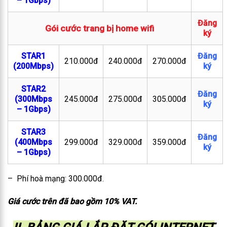
– 1Gbps)
Đăng
Gói cước trang bị home wifi
ký
STAR1
Đăng
210.000đ
240.000đ
270.000đ
(200Mbps)
ký
STAR2
Đăng
(300Mbps
245.000đ
275.000đ
305.000đ
ký
– 1Gbps)
STAR3
Đăng
(400Mbps
299.000đ
329.000đ
359.000đ
ký
– 1Gbps)
– Phí hoà mạng: 300.000đ.
Giá cước trên đã bao gồm 10% VAT.