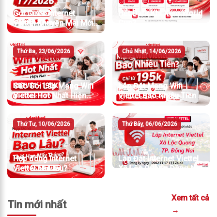
Gói Cước Internet
Hết Data Khi Xem World
Viettel Khuyến Mãi Mới
Cup?
Nhất T7/2026
Thứ Ba, 23/06/2026
Chủ Nhật, 14/06/2026
Các Gói Lắp Mạng Wifi
Lắp Đặt Mạng Wifi
Viettel Hot Nhất Hiện
Viettel Bao Nhiêu Tiền
Nay
Thứ Tư, 10/06/2026
Thứ Bảy, 06/06/2026
Hợp đồng Internet
Lắp Đặt Internet Viettel
Viettel bao lâu?
Xã Lộc Quang Đồng Nai
Xem tất cả
Tin mới nhất
→