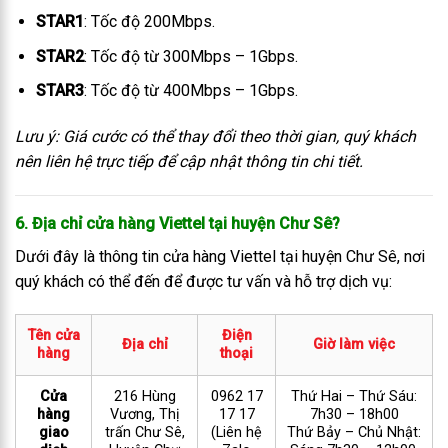
STAR1
: Tốc độ 200Mbps.
STAR2
: Tốc độ từ 300Mbps – 1Gbps.
STAR3
: Tốc độ từ 400Mbps – 1Gbps.
Lưu ý: Giá cước có thể thay đổi theo thời gian, quý khách
nên liên hệ trực tiếp để cập nhật thông tin chi tiết.
6. Địa chỉ cửa hàng Viettel tại huyện Chư Sê?
Dưới đây là thông tin cửa hàng Viettel tại huyện Chư Sê, nơi
quý khách có thể đến để được tư vấn và hỗ trợ dịch vụ:
Tên cửa
Điện
Địa chỉ
Giờ làm việc
hàng
thoại
Cửa
216 Hùng
0962 17
Thứ Hai – Thứ Sáu:
hàng
Vương, Thị
17 17
7h30 – 18h00
giao
trấn Chư Sê,
(Liên hệ
Thứ Bảy – Chủ Nhật: