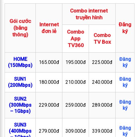
Combo internet
truyền hình
Gói cước
Internet
Đăng
(băng
đơn lẻ
ký
Combo
thông)
Combo
App
TV Box
TV360
HOME
Đăng
165.000đ
195.000đ
225.000đ
(150Mbps)
ký
SUN1
Đăng
180.000đ
210.000đ
240.000đ
(200Mbps)
ký
SUN2
Đăng
(300Mbps
229.000đ
259.000đ
289.000đ
ký
– 1Gbps)
SUN3
Đăng
(400Mbps
279.000đ
309.000đ
339.000đ
ký