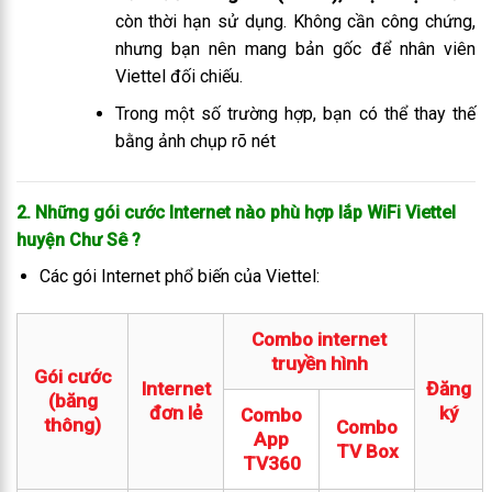
còn thời hạn sử dụng. Không cần công chứng,
nhưng bạn nên mang bản gốc để nhân viên
Viettel đối chiếu.
Trong một số trường hợp, bạn có thể thay thế
bằng ảnh chụp rõ nét
2. Những gói cước Internet nào phù hợp lắp WiFi Viettel
huyện Chư Sê
?
Các gói Internet phổ biến của Viettel:
Combo internet
truyền hình
Gói cước
Internet
Đăng
(băng
đơn lẻ
ký
Combo
thông)
Combo
App
TV Box
TV360