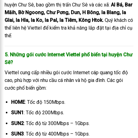
huyện Chư Sê, bao gồm thị trấn Chư Sê và các xã:
Al Bá, Bar
Măih, Bờ Ngoong, Chư Pơng, Dun, H Bông, Ia Blang, Ia
Glai, Ia Hla, Ia Ko, Ia Pal, Ia Tiêm, Kông Htok.
Quý khách có
thể liên hệ Viettel để kiểm tra khả năng lắp đặt tại địa chỉ cụ
thể.
5. Những gói cước Internet Viettel phổ biến tại huyện Chư
Sê?
Viettel cung cấp nhiều gói cước Internet cáp quang tốc độ
cao, phù hợp với nhu cầu cá nhân và hộ gia đình. Các gói
cước phổ biến gồm:
HOME
: Tốc độ 150Mbps.
SUN1
: Tốc độ 200Mbps.
SUN2
: Tốc độ từ 300Mbps – 1Gbps.
SUN3
: Tốc độ từ 400Mbps – 1Gbps.