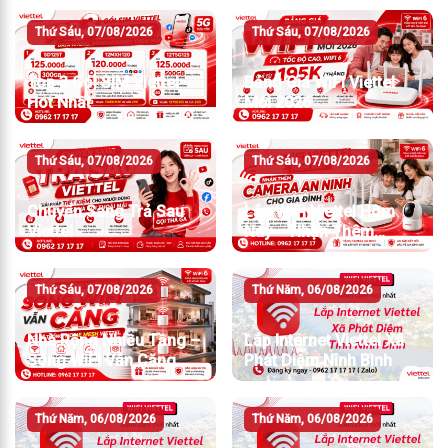
Thứ Sáu, 07/08/2026
Thứ Sáu, 07/08/2026
Top 3 Gói SIM Viettel
Bảng Giá WiFi Viettel
Hot Nhất
Mới 2026
Thứ Sáu, 07/08/2026
Thứ Sáu, 07/08/2026
Chuyển Sang Trả Sau
Lắp WiFi Viettel Hôm
Viettel
Nay – Nhận Thêm
Camera An Ninh
Thứ Sáu, 07/08/2026
Thứ Năm, 06/08/2026
Nhà Rộng Nhiều Tầng –
Lắp Internet Viettel Xã
Sóng WiFi Vẫn Căng
Phát Diệm Ninh Bình
Thứ Năm, 06/08/2026
Thứ Năm, 06/08/2026