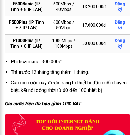
F500Basic
(IP
600Mbps /
Đăng
13.200.000đ
Tĩnh + 8 IP LAN)
40Mbps
ký
F500Plus
(IP Tĩnh
600Mbps /
Đăng
17.600.000đ
+ 8 IP LAN)
50Mbps
ký
F1000Plus
(IP
1000Mbps /
Đăng
50.000.000đ
Tĩnh + 8 IP LAN)
100Mbps
ký
Phí hoà mạng: 300.000đ.
Trả trước 12 tháng tặng thêm 1 tháng.
Các gói cước này được trang bị thiết bị đầu cuối chuyên
biệt, kết nối đồng thời từ 60 đến 100 thiết bị.
Giá cước trên đã bao gồm 10% VAT