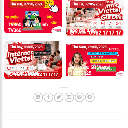
Thứ Hai, 07/10/2024
Thứ Tư, 07/05/2025
TV360 , truyền hình
Gói cước internet Viettel
TV360
cho gia đình
Thứ Bảy, 03/05/2025
Thứ Năm, 29/05/2025
Combo truyền hình
Gói Cước 5G Viettel
internet Viettel
12T5G125