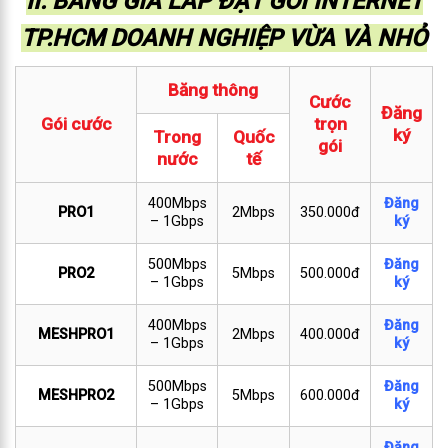
II. BẢNG GIÁ LẮP ĐẶT GÓI INTERNET
TP.HCM DOANH NGHIỆP VỪA VÀ NHỎ
Băng thông
Cước
Đăng
Gói cước
trọn
ký
Trong
Quốc
gói
nước
tế
400Mbps
Đăng
PRO1
2Mbps
350.000đ
– 1Gbps
ký
500Mbps
Đăng
PRO2
5Mbps
500.000đ
– 1Gbps
ký
400Mbps
Đăng
MESHPRO1
2Mbps
400.000đ
– 1Gbps
ký
500Mbps
Đăng
MESHPRO2
5Mbps
600.000đ
– 1Gbps
ký
Đăng