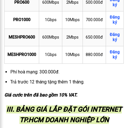
PRO600
600Mbps
2Mbps
500.000đ
ký
Đăng
PRO1000
1Gbps
10Mbps
700.000đ
ký
Đăng
MESHPRO600
600Mbps
2Mbps
650.000đ
ký
Đăng
MESHPRO1000
1Gbps
10Mbps
880.000đ
ký
Phí hoà mạng: 300.000đ.
Trả trước 12 tháng tặng thêm 1 tháng.
Giá cước trên đã bao gồm 10% VAT.
III. BẢNG GIÁ LẮP ĐẶT GÓI INTERNET
TP.HCM DOANH NGHIỆP LỚN