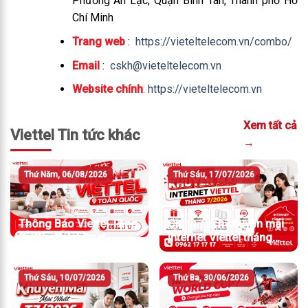
Phường An Lạc, Quận Bình Tân, Thành phố Hồ
Chí Minh
Trang web
:
https://vieteltelecom.vn/combo/
Email
:
cskh@vieteltelecom.vn
Website chính
:
https://vieteltelecom.vn
Xem tất cả
Viettel Tin tức khác
→
Thứ Năm, 06/08/2026
Thứ Sáu, 17/07/2026
Thông Báo Viettel Tăng
Chính sách khuyến mãi
Giá Cước Internet
Internet Viettel tháng
7/2026
Thứ Sáu, 10/07/2026
Thứ Ba, 30/06/2026