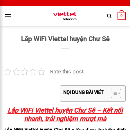
0
Lắp WiFi Viettel huyện Chư Sê
Rate this post
NỘI DUNG BÀI VIẾT
Lắp WiFi Viettel huyện Chư Sê – Kết nối
nhanh, trải nghiệm mượt mà
Lắp WiFi Viettel huyện Chư Sê –
Bạn đang tìm kiếm
dịch