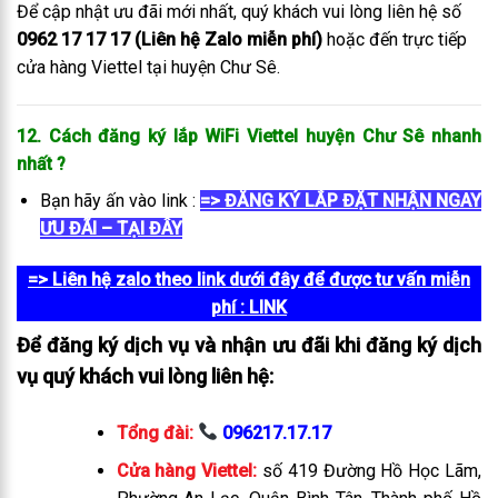
Để cập nhật ưu đãi mới nhất, quý khách vui lòng liên hệ số
0962 17 17 17 (Liên hệ Zalo miễn phí)
hoặc đến trực tiếp
cửa hàng Viettel tại huyện Chư Sê.
12. Cách đăng ký lắp WiFi Viettel huyện Chư Sê
nhanh
nhất
?
Bạn hãy ấn vào link :
=> ĐĂNG KÝ LẮP ĐẶT NHẬN NGAY
ƯU ĐÃI – TẠI ĐÂY
=> Liên hệ zalo theo link dưới đây để được tư vấn miễn
phí
: LINK
Để đăng ký dịch vụ và nhận ưu đãi khi đăng ký dịch
vụ quý khách vui lòng liên hệ:
Tổng đài:
096217.17.17
Cửa hàng Viettel:
số 419 Đường Hồ Học Lãm,