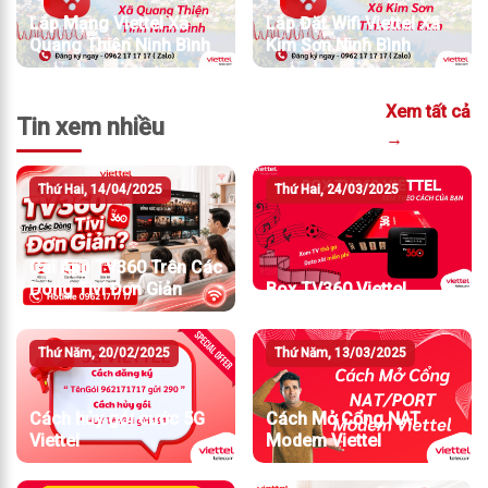
Lắp Mạng Viettel Xã
Lắp Đặt Wifi Viettel Xã
Quang Thiện Ninh Bình
Kim Sơn Ninh Bình
Xem tất cả
Tin xem nhiều
→
Thứ Hai, 14/04/2025
Thứ Hai, 24/03/2025
Cài App TV360 Trên Các
Dòng Tivi Đơn Giản
Box TV360 Viettel
Thứ Năm, 20/02/2025
Thứ Năm, 13/03/2025
Cách hủy gói cước 5G
Cách Mở Cổng NAT
Viettel
Modem Viettel