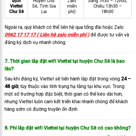
dịch
Huyện Chư
Zalo
Sáng 7h30 – 12h00,
Viettel
Sê, Tỉnh Gia
miễn
Chiều 13h30 –
Chư Sê
Lai
phí)
18h00
Ngoài ra, quý khách có thể liên hệ qua tổng đài hoặc Zalo
0962 17 17 17 ( Liên hệ zalo miễn phí )
để được tư vấn và
đăng ký dịch vụ nhanh chóng.
7. Thời gian lắp đặt wifi Viettel tại huyện Chư Sê là bao
lâu?
Sau khi đăng ký, Viettel sẽ tiến hành lắp đặt trong vòng
24 –
48 giờ
, tùy thuộc vào tình trạng hạ tầng tại khu vực. Trong
một số trường hợp đặc biệt, thời gian có thể kéo dài hơn,
nhưng Viettel luôn cam kết triển khai nhanh chóng để khách
hàng sớm có đường truyền ổn định.
8. Phí lắp đặt wifi Viettel tại huyện Chư Sê có cao không?