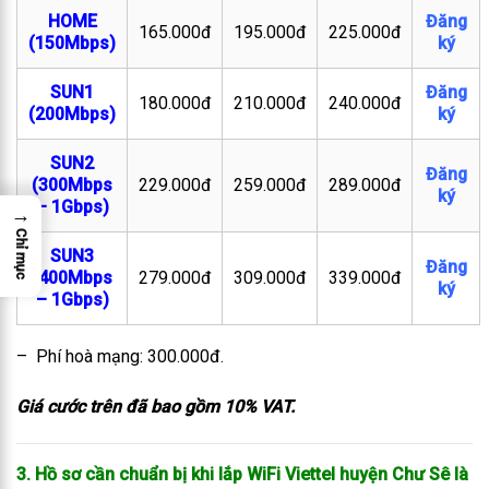
HOME
Đăng
165.000đ
195.000đ
225.000đ
(150Mbps)
ký
SUN1
Đăng
180.000đ
210.000đ
240.000đ
(200Mbps)
ký
SUN2
Đăng
(300Mbps
229.000đ
259.000đ
289.000đ
ký
– 1Gbps)
→
Chỉ mục
SUN3
Đăng
(400Mbps
279.000đ
309.000đ
339.000đ
ký
– 1Gbps)
– Phí hoà mạng: 300.000đ.
Giá cước trên đã bao gồm 10% VAT.
3. Hồ sơ cần chuẩn bị khi lắp WiFi Viettel huyện Chư Sê là