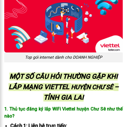
Top gói internet dành cho DOANH NGHIỆP
MỘT SỐ CÂU HỎI THƯỜNG GẶP KHI
LẮP MẠNG VIETTEL
–
HUYỆN CHƯ SÊ
TỈNH GIA LAI
1. Thủ tục đăng ký lắp WiFi Viettel huyện Chư Sê như thế
nào?
Cách 1: Liên hệ trực tiếp: