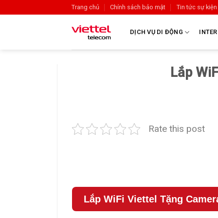
Trang chủ
Chính sách bảo mật
Tin tức sự kiện
DỊCH VỤ DI ĐỘNG
INTER
Lắp WiF
Rate this post
Lắp WiFi Viettel Tặng Camer