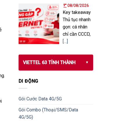
08/08/2026
Key takeaway
Thủ tục nhanh
gọn: cá nhân
ẻ
chỉ cần CCCD,
[…]
VIETTEL 63 TỈNH THÀNH
ng.
DI ĐỘNG
Gói Cước Data 4G/5G
i
Gói Combo (Thoại/SMS/Data
4G/5G)