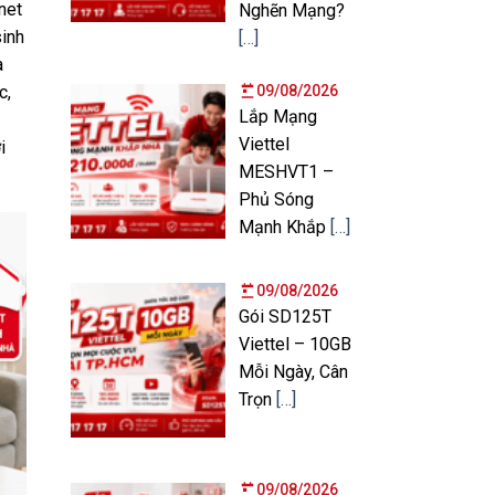
net
Nghẽn Mạng?
sinh
[…]
à
09/08/2026
c,
Lắp Mạng
Viettel
i
MESHVT1 –
Phủ Sóng
Mạnh Khắp
[…]
09/08/2026
Gói SD125T
Viettel – 10GB
Mỗi Ngày, Cân
Trọn
[…]
09/08/2026