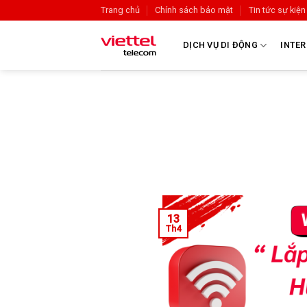
Trang chủ
Chính sách bảo mật
Tin tức sự kiện
DỊCH VỤ DI ĐỘNG
INTER
13
Th4