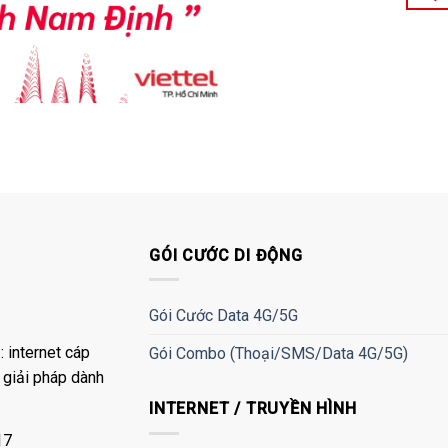
GÓI CƯỚC DI ĐỘNG
Gói Cước Data 4G/5G
 internet cáp
Gói Combo (Thoại/SMS/Data 4G/5G)
à giải pháp dành
INTERNET / TRUYỀN HÌNH
17