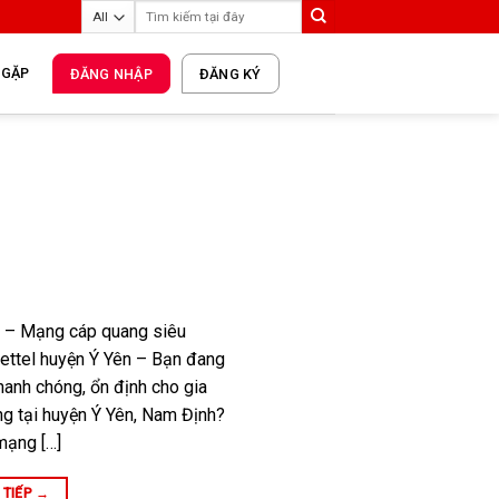
 GẶP
ĐĂNG NHẬP
ĐĂNG KÝ
ên – Mạng cáp quang siêu
viettel huyện Ý Yên – Bạn đang
nhanh chóng, ổn định cho gia
ng tại huyện Ý Yên, Nam Định?
mạng […]
 TIẾP
→