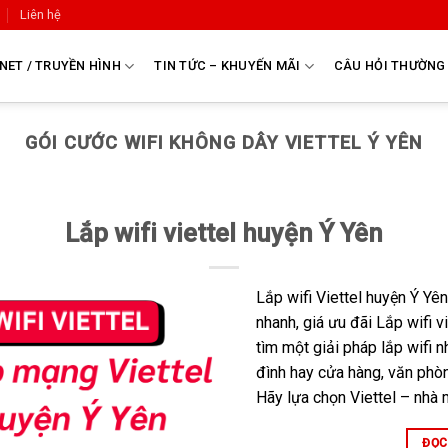
Liên hệ
NET / TRUYỀN HÌNH
TIN TỨC – KHUYẾN MÃI
CÂU HỎI THƯỜNG
GÓI CƯỚC WIFI KHÔNG DÂY VIETTEL Ý YÊN
Lắp wifi viettel huyện Ý Yên
Lắp wifi Viettel huyện Ý Y
nhanh, giá ưu đãi Lắp wifi 
tìm một giải pháp lắp wifi 
đình hay cửa hàng, văn phò
Hãy lựa chọn Viettel – nhà 
ĐỌC