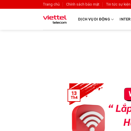
Trang chủ
Chính sách bảo mật
Tin tức sự kiện
DỊCH VỤ DI ĐỘNG
INTER
13
Th4