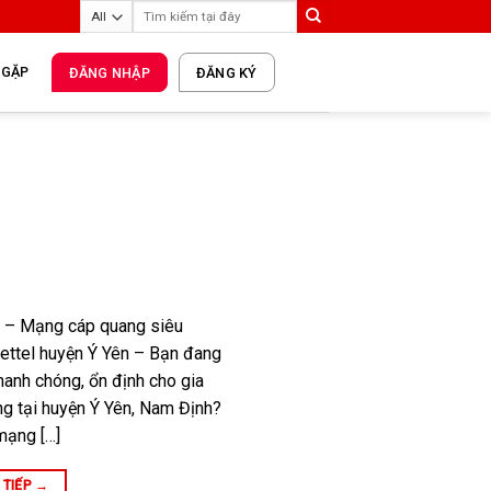
 GẶP
ĐĂNG NHẬP
ĐĂNG KÝ
ên – Mạng cáp quang siêu
viettel huyện Ý Yên – Bạn đang
nhanh chóng, ổn định cho gia
ng tại huyện Ý Yên, Nam Định?
mạng […]
 TIẾP
→