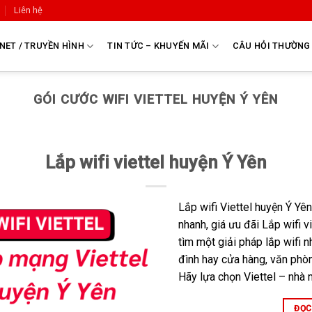
Liên hệ
NET / TRUYỀN HÌNH
TIN TỨC – KHUYẾN MÃI
CÂU HỎI THƯỜNG
GÓI CƯỚC WIFI VIETTEL HUYỆN Ý YÊN
Lắp wifi viettel huyện Ý Yên
Lắp wifi Viettel huyện Ý Y
nhanh, giá ưu đãi Lắp wifi 
tìm một giải pháp lắp wifi 
đình hay cửa hàng, văn phò
Hãy lựa chọn Viettel – nhà 
ĐỌC