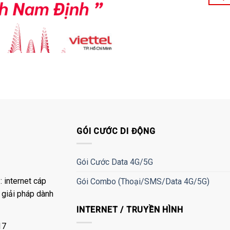
GÓI CƯỚC DI ĐỘNG
Gói Cước Data 4G/5G
 internet cáp
Gói Combo (Thoại/SMS/Data 4G/5G)
à giải pháp dành
INTERNET / TRUYỀN HÌNH
17