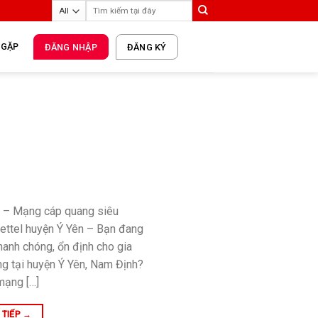
 GẶP
ĐĂNG NHẬP
ĐĂNG KÝ
ên – Mạng cáp quang siêu
viettel huyện Ý Yên – Bạn đang
nhanh chóng, ổn định cho gia
ng tại huyện Ý Yên, Nam Định?
mạng […]
 TIẾP
→