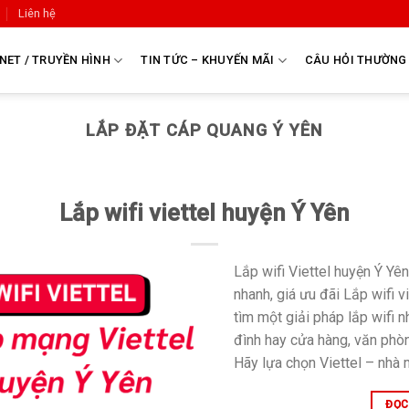
Liên hệ
NET / TRUYỀN HÌNH
TIN TỨC – KHUYẾN MÃI
CÂU HỎI THƯỜNG
LẮP ĐẶT CÁP QUANG Ý YÊN
Lắp wifi viettel huyện Ý Yên
Lắp wifi Viettel huyện Ý Y
nhanh, giá ưu đãi Lắp wifi 
tìm một giải pháp lắp wifi 
đình hay cửa hàng, văn phò
Hãy lựa chọn Viettel – nhà 
ĐỌC