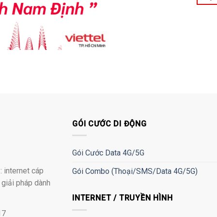
GÓI CƯỚC DI ĐỘNG
Gói Cước Data 4G/5G
 internet cáp
Gói Combo (Thoại/SMS/Data 4G/5G)
à giải pháp dành
INTERNET / TRUYỀN HÌNH
17