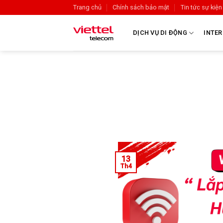
Trang chủ
Chính sách bảo mật
Tin tức sự kiện
DỊCH VỤ DI ĐỘNG
INTER
13
Th4