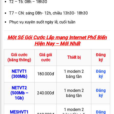
T2 – T6: 08h – 18h30
T7 – CN: sáng 08h- 12h, chiều 13h30- 18h30
Phục vụ xuyên suốt ngày lễ, cuối tuần
Một Số Gói Cước Lắp mạng Internet Phổ Biến
Hiện Nay – M
ới Nhất
Gói cước
Giá gói
Đăng
Thiết bị
(băng thông)
cước
ký
NETVT1
1 modem 2
Đăng
180.000đ
(300Mb)
băng tần
ký
NETVT2
1 modem 2
Đăng
(500Mb –
240.000đ
băng tần
ký
1Gb)
1 modem 2
MESHVT1
Đăng