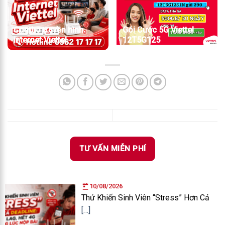
Combo truyền hình
Gói Cước 5G Viettel
internet Viettel
12T5G125
TƯ VẤN MIỄN PHÍ
10/08/2026
Thứ Khiến Sinh Viên “Stress” Hơn Cả
[…]