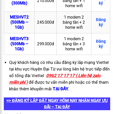
210.000đ
băng tần + 1
(300Mb)
ký
home wifi
MESHVT2
1 modem 2
Đăng
(500Mb –
245.000đ
băng tần + 2
ký
1Gb)
home wifi
MESHVT3
1 modem 2
Đăng
(500Mb –
299.000đ
băng tần + 3
ký
1Gb)
home wifi
Quý khách hàng có nhu cầu đăng ký lắp mạng Viettel
tại khu vực Huyện Đại Từ vui lòng liên hệ trực tiếp đến
số tổng đài Viettel
0962 17 17 17 ( Liên hệ zalo
miễn phí )
để được tư vấn miễn phí hoặc có thể tham
khảo thêm khuyến mãi
TẠI ĐÂY.
=> ĐĂNG KÝ LẮP ĐẶT NGAY HÔM NAY NHẬN NGAY ƯU
ĐÃI – TẠI ĐÂY