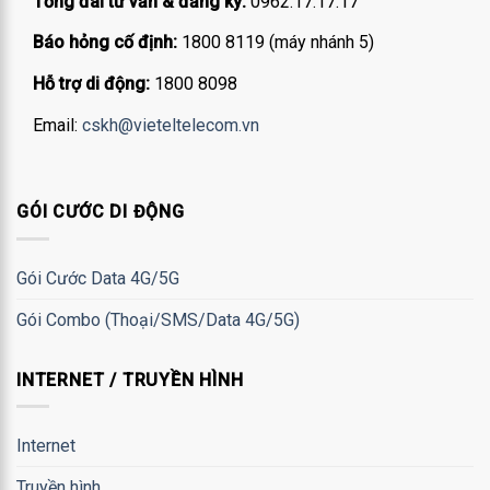
Tổng đài tư vấn & đăng ký:
0962.17.17.17
Báo hỏng cố định:
1800 8119 (máy nhánh 5)
Hỗ trợ di động:
1800 8098
Email:
cskh@vieteltelecom.vn
GÓI CƯỚC DI ĐỘNG
Gói Cước Data 4G/5G
Gói Combo (Thoại/SMS/Data 4G/5G)
INTERNET / TRUYỀN HÌNH
Internet
Truyền hình