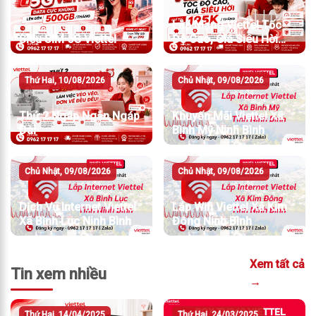
Lắp Mạng Viettel Tốc
Siêu SIM 5G Viettel
Độ Cao, Giá Siêu Hời
Chỉ Từ 195K/Tháng
Thứ Hai, 10/08/2026
Chủ Nhật, 09/08/2026
Thứ 2 Ngáp Ngắn Ngáp
Khuyến Mãi Viettel Xã
Dài
Bình Mỹ Ninh Bình
Chủ Nhật, 09/08/2026
Chủ Nhật, 09/08/2026
Dịch Vụ Internet Viettel
Lắp Wifi Viettel Xã Kim
Xã Bình Lục Ninh Bình
Đông Ninh Bình
Xem tất cả
Tin xem nhiều
→
Thứ Hai, 14/04/2025
Thứ Hai, 24/03/2025