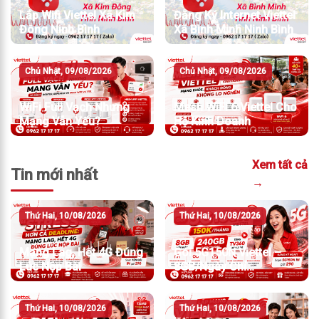
Lắp Wifi Viettel Xã Kim
Đăng Ký Internet Viettel
Đông Ninh Bình
Xã Bình Minh Ninh Bình
Chủ Nhật, 09/08/2026
Chủ Nhật, 09/08/2026
WiFi Full Vạch Nhưng
Mesh WiFi 6 Viettel Cho
Mạng Vẫn Yếu?
Hộ Kinh Doanh
Xem tất cả
Tin mới nhất
→
Thứ Hai, 10/08/2026
Thứ Hai, 10/08/2026
Mạng Lag, Hết 4G Đúng
Gói 5G150N Viettel –
Lúc Nộp Bài
8GB/Ngày Chỉ
150K/Tháng
Thứ Hai, 10/08/2026
Thứ Hai, 10/08/2026