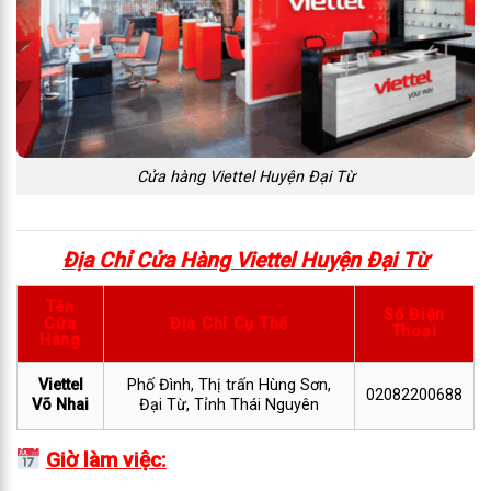
Cửa hàng Viettel Huyện Đại Từ
Địa Chỉ Cửa Hàng Viettel Huyện Đại Từ
Tên
Số Điện
Cửa
Địa Chỉ Cụ Thể
Thoại
Hàng
Viettel
Phố Đình, Thị trấn Hùng Sơn,
02082200688
Võ Nhai
Đại Từ, Tỉnh Thái Nguyên
Giờ làm việc: