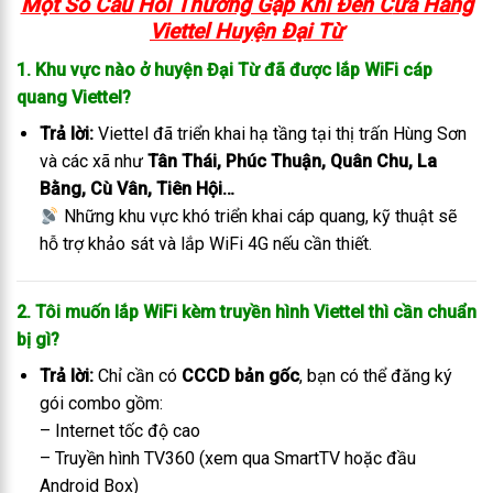
Một Số Câu Hỏi Thường Gặp Khi Đến C
ửa Hàng
Viettel Huyện Đại Từ
1.
Khu vực nào ở huyện Đại Từ đã được lắp WiFi cáp
quang Viettel?
Trả lời:
Viettel đã triển khai hạ tầng tại thị trấn Hùng Sơn
và các xã như
Tân Thái, Phúc Thuận, Quân Chu, La
Bằng, Cù Vân, Tiên Hội…
Những khu vực khó triển khai cáp quang, kỹ thuật sẽ
hỗ trợ khảo sát và lắp WiFi 4G nếu cần thiết.
2.
Tôi muốn lắp WiFi kèm truyền hình Viettel thì cần chuẩn
bị gì?
Trả lời:
Chỉ cần có
CCCD bản gốc
, bạn có thể đăng ký
gói combo gồm:
– Internet tốc độ cao
– Truyền hình TV360 (xem qua SmartTV hoặc đầu
Android Box)