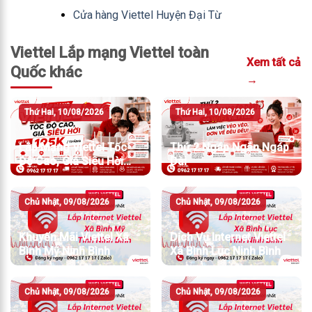
Cửa hàng Viettel Huyện Đại Từ
Viettel Lắp mạng Viettel toàn
Xem tất cả
Quốc khác
→
Thứ Hai, 10/08/2026
Thứ Hai, 10/08/2026
Lắp Mạng Viettel Tốc
Thứ 2 Ngáp Ngắn Ngáp
Độ Cao, Giá Siêu Hời
Dài
Chỉ Từ 195K/Tháng
Chủ Nhật, 09/08/2026
Chủ Nhật, 09/08/2026
Khuyến Mãi Viettel Xã
Dịch Vụ Internet Viettel
Bình Mỹ Ninh Bình
Xã Bình Lục Ninh Bình
Chủ Nhật, 09/08/2026
Chủ Nhật, 09/08/2026