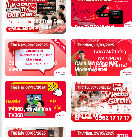
Cài App TV360 Trên Các
Dòng Tivi Đơn Giản
Box TV360 Viettel
Thứ Năm, 20/02/2025
Thứ Năm, 13/03/2025
Cách hủy gói cước 5G
Cách Mở Cổng NAT
Viettel
Modem Viettel
Thứ Hai, 07/10/2024
Thứ Tư, 07/05/2025
TV360 , truyền hình
Gói cước internet Viettel
TV360
cho gia đình
Thứ Bảy, 03/05/2025
Thứ Năm, 29/05/2025