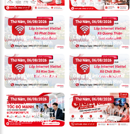
Nay – Nhận Thêm
Sóng WiFi Vẫn Căng
Camera An Ninh
Thứ Năm, 06/08/2026
Thứ Năm, 06/08/2026
Lắp Internet Viettel Xã
Lắp Mạng Viettel Xã
Phát Diệm Ninh Bình
Quang Thiện Ninh Bình
Thứ Năm, 06/08/2026
Thứ Năm, 06/08/2026
Lắp Đặt Wifi Viettel Xã
Đăng Ký Internet Viettel
Kim Sơn Ninh Bình
Xã Chất Bình Ninh Bình
Thứ Năm, 06/08/2026
Thứ Năm, 06/08/2026
GÓI CƯỚC INTERNET
CHO DOANH NGHIỆP
Internet Viettel GIGA
TỐC ĐỘ MẠNH