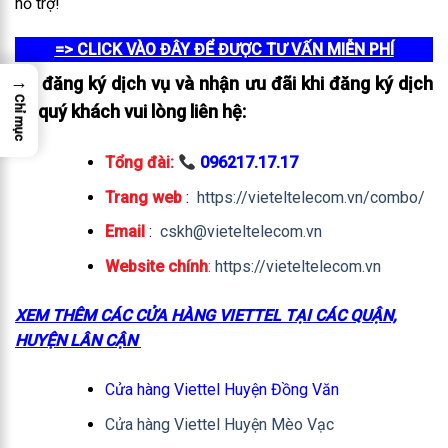
hỗ trợ!
=> CLICK VÀO ĐÂY ĐỂ ĐƯỢC TƯ VẤN MIỄN PHÍ
→
Để đăng ký dịch vụ và nhận ưu đãi khi đăng ký dịch
Chỉ mục
vụ quý khách vui lòng liên hệ:
Tổng đài:
096217.17.17
Trang web
:
https://vieteltelecom.vn/combo/
Email
:
cskh@vieteltelecom.vn
Website chính
:
https://vieteltelecom.vn
XEM THÊM CÁC CỬA HÀNG VIETTEL TẠI CÁC QUẬN,
HUYỆN LÂN CẬN
Cửa hàng Viettel Huyện Đồng Văn
Cửa hàng Viettel Huyện Mèo Vạc