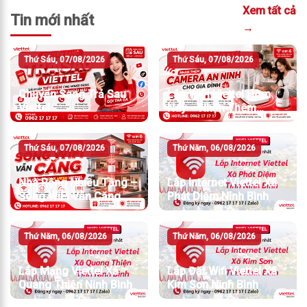
Xem tất cả
Tin mới nhất
→
Thứ Sáu, 07/08/2026
Thứ Sáu, 07/08/2026
Chuyển Sang Trả Sau
Lắp WiFi Viettel Hôm
Viettel
Nay – Nhận Thêm
Camera An Ninh
Thứ Sáu, 07/08/2026
Thứ Năm, 06/08/2026
Nhà Rộng Nhiều Tầng –
Lắp Internet Viettel Xã
Sóng WiFi Vẫn Căng
Phát Diệm Ninh Bình
Thứ Năm, 06/08/2026
Thứ Năm, 06/08/2026
Lắp Mạng Viettel Xã
Lắp Đặt Wifi Viettel Xã
Quang Thiện Ninh Bình
Kim Sơn Ninh Bình