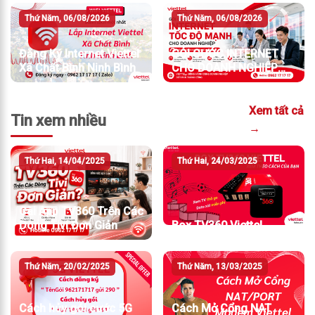
Thứ Năm, 06/08/2026
Thứ Năm, 06/08/2026
Đăng Ký Internet Viettel
GÓI CƯỚC INTERNET
Xã Chất Bình Ninh Bình
CHO DOANH NGHIỆP
TỐC ĐỘ MẠNH
Xem tất cả
Tin xem nhiều
→
Thứ Hai, 14/04/2025
Thứ Hai, 24/03/2025
Cài App TV360 Trên Các
Dòng Tivi Đơn Giản
Box TV360 Viettel
Thứ Năm, 20/02/2025
Thứ Năm, 13/03/2025
Cách hủy gói cước 5G
Cách Mở Cổng NAT