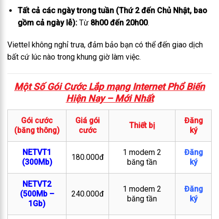
Tất cả các ngày trong tuần (Thứ 2 đến Chủ Nhật, bao
gồm cả ngày lễ):
Từ
8h00 đến 20h00
.
Viettel không nghỉ trưa, đảm bảo bạn có thể đến giao dịch
bất cứ lúc nào trong khung giờ làm việc.
Một Số Gói Cước Lắp mạng Internet Phổ Biến
Hiện Nay – M
ới Nhất
Gói cước
Giá gói
Đăng
Thiết bị
(băng thông)
cước
ký
NETVT1
1 modem 2
Đăng
180.000đ
(300Mb)
băng tần
ký
NETVT2
1 modem 2
Đăng
(500Mb –
240.000đ
băng tần
ký
1Gb)