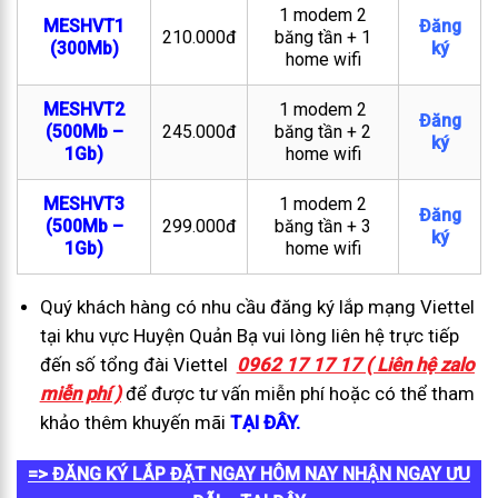
1 modem 2
MESHVT1
Đăng
210.000đ
băng tần + 1
(300Mb)
ký
home wifi
MESHVT2
1 modem 2
Đăng
(500Mb –
245.000đ
băng tần + 2
ký
1Gb)
home wifi
MESHVT3
1 modem 2
Đăng
(500Mb –
299.000đ
băng tần + 3
ký
1Gb)
home wifi
Quý khách hàng có nhu cầu đăng ký lắp mạng Viettel
tại khu vực Huyện Quản Bạ vui lòng liên hệ trực tiếp
đến số tổng đài Viettel
0962 17 17 17 ( Liên hệ zalo
miễn phí )
để được tư vấn miễn phí hoặc có thể tham
khảo thêm khuyến mãi
TẠI ĐÂY.
=> ĐĂNG KÝ LẮP ĐẶT NGAY HÔM NAY NHẬN NGAY ƯU