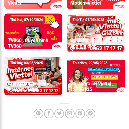
Viettel
Modem Viettel
Thứ Hai, 07/10/2024
Thứ Tư, 07/05/2025
TV360 , truyền hình
Gói cước internet Viettel
TV360
cho gia đình
Thứ Bảy, 03/05/2025
Thứ Năm, 29/05/2025
Combo truyền hình
Gói Cước 5G Viettel
internet Viettel
12T5G125