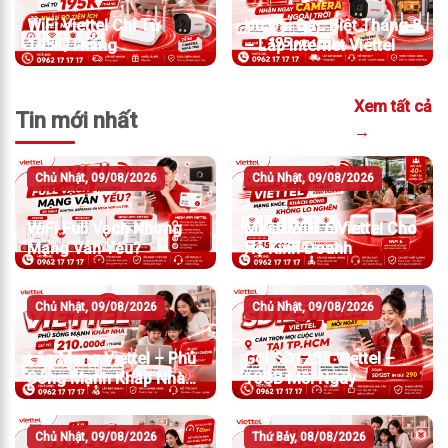
WiFi Viettel Chỉ Từ
Ưu Đãi Đặc Biệt Tháng 8
195K/Tháng
– Lắp Internet Viettel
Xem tất cả
Tin mới nhất
→
Chủ Nhật, 09/08/2026
Chủ Nhật, 09/08/2026
WiFi Full Vạch Nhưng
Mesh WiFi 6 Viettel Cho
Mạng Vẫn Yếu?
Hộ Kinh Doanh
Chủ Nhật, 09/08/2026
Chủ Nhật, 09/08/2026
Lắp Mạng Viettel – Phủ
Gói SD125T Viettel –
Sóng Mạnh Khắp Nhà
10GB Mỗi Ngày
Chỉ Từ 210.000đ/Tháng
Chủ Nhật, 09/08/2026
Thứ Bảy, 08/08/2026