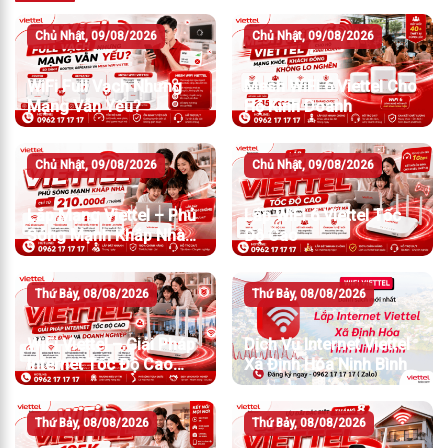
Chủ Nhật, 09/08/2026
Chủ Nhật, 09/08/2026
WiFi Full Vạch Nhưng
Mesh WiFi 6 Viettel Cho
Mạng Vẫn Yếu?
Hộ Kinh Doanh
Chủ Nhật, 09/08/2026
Chủ Nhật, 09/08/2026
Lắp Mạng Viettel – Phủ
Lắp WiFi 6 Viettel Tốc
Sóng Mạnh Khắp Nhà
Độ Cao
Chỉ Từ 210.000đ/Tháng
Thứ Bảy, 08/08/2026
Thứ Bảy, 08/08/2026
WiFi Viettel – Giải Pháp
Dịch Vụ Internet Viettel
Internet Tốc Độ Cao
Xã Định Hóa Ninh Bình
Cho Gia Đình Và Doanh
Nghiệp
Thứ Bảy, 08/08/2026
Thứ Bảy, 08/08/2026