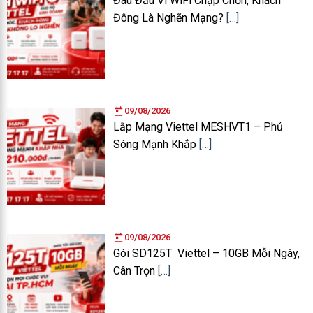
Đau Đầu Vì WiFi Chập Chờn, Khách
Đông Là Nghẽn Mạng?
[…]
09/08/2026
Lắp Mạng Viettel MESHVT1 – Phủ
Sóng Mạnh Khắp
[…]
09/08/2026
Gói SD125T Viettel – 10GB Mỗi Ngày,
Cân Trọn
[…]