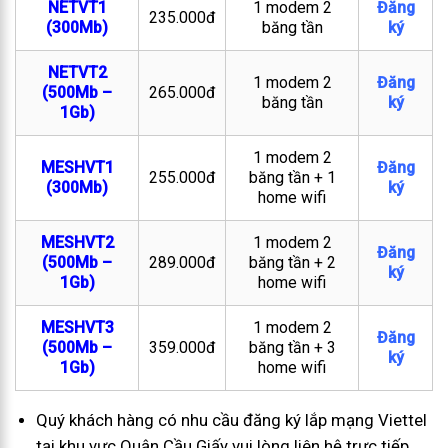
NETVT1
1 modem 2
Đăng
235.000đ
(300Mb)
băng tần
ký
NETVT2
1 modem 2
Đăng
(500Mb –
265.000đ
băng tần
ký
1Gb)
1 modem 2
MESHVT1
Đăng
255.000đ
băng tần + 1
(300Mb)
ký
home wifi
MESHVT2
1 modem 2
Đăng
(500Mb –
289.000đ
băng tần + 2
ký
1Gb)
home wifi
MESHVT3
1 modem 2
Đăng
(500Mb –
359.000đ
băng tần + 3
ký
1Gb)
home wifi
Quý khách hàng có nhu cầu đăng ký lắp mạng Viettel
tại khu vực Quận Cầu Giấy vui lòng liên hệ trực tiếp