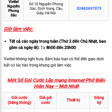
Viettel
Số 10 Nguyễn Phong
Nguyễn
02462697073
Sắc, Dịch Vọng, Cầu
Phong
Giấy, Hà Nội
Sắc
Giờ làm việc:
Tất cả các ngày trong tuần (Thứ 2 đến Chủ Nhật, bao
gồm cả ngày lễ):
Từ
8h00 đến 20h00
.
Viettel không nghỉ trưa, đảm bảo bạn có thể đến giao dịch
bất cứ lúc nào trong khung giờ làm việc.
Một Số Gói Cước Lắp mạng Internet Phổ Biến
Hiện Nay – M
ới Nhất
Gói cước
Giá gói
Đăng
Thiết bị
(băng thông)
cước
ký