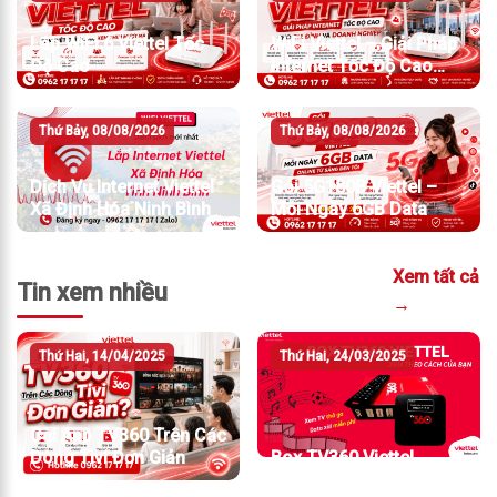
Lắp WiFi 6 Viettel Tốc
WiFi Viettel – Giải Pháp
Độ Cao
Internet Tốc Độ Cao
Cho Gia Đình Và Doanh
Nghiệp
Thứ Bảy, 08/08/2026
Thứ Bảy, 08/08/2026
Dịch Vụ Internet Viettel
Gói 5G180B Viettel –
Xã Định Hóa Ninh Bình
Mỗi Ngày 6GB Data
Xem tất cả
Tin xem nhiều
→
Thứ Hai, 14/04/2025
Thứ Hai, 24/03/2025
Cài App TV360 Trên Các
Dòng Tivi Đơn Giản
Box TV360 Viettel