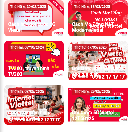
Thứ Năm, 20/02/2025
Thứ Năm, 13/03/2025
Cách hủy gói cước 5G
Cách Mở Cổng NAT
Viettel
Modem Viettel
Thứ Hai, 07/10/2024
Thứ Tư, 07/05/2025
TV360 , truyền hình
Gói cước internet Viettel
TV360
cho gia đình
Thứ Bảy, 03/05/2025
Thứ Năm, 29/05/2025
Combo truyền hình
Gói Cước 5G Viettel
internet Viettel
12T5G125