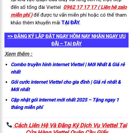
đến số tổng đài Viettel
0962 17 17 17 ( Liên hệ zalo
miễn phí )
để được tư vấn miễn phí hoặc có thể tham
khảo thêm khuyến mãi
TẠI ĐÂY.
=> ĐĂNG KÝ LẮP ĐẶT NGAY HÔM NAY NHẬN NGAY ƯU
ĐÃI – TẠI ĐÂY
Xem thêm :
Combo truyền hình internet Viettel | Mới Nhất & Giá rẻ
nhất
Gói cước internet Viettel cho gia đình | Giá rẻ nhất &
Mới nhất
Cập nhật gói internet mới nhất 2025 – Tặng ngay 1
tháng miễn phí
Cách Liên Hệ Và Đăng Ký Dịch Vụ Viettel Tại
C
ửa Hàng Viettel Quận Cầu Giấy