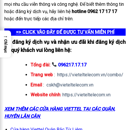
mọi nhu cầu viễn thông và công nghệ. Để biết thêm thông tin
hoặc đăng ký dịch vụ, hãy liên hệ
hotline 0962 17 17 17
hoặc đến trực tiếp các địa chỉ trên.
=> CLICK VÀO ĐÂY ĐỂ ĐƯỢC TƯ VẤN MIỄN PHÍ
→
Để đăng ký dịch vụ và nhận ưu đãi khi đăng ký dịch
Chỉ mục
vụ quý khách vui lòng liên hệ:
Tổng đài:
096217.17.17
Trang web
:
https://vieteltelecom.vn/combo/
Email
:
cskh@vieteltelecom.vn
Website chính
:
https://vieteltelecom.vn
XEM THÊM CÁC CỬA HÀNG VIETTEL TẠI CÁC QUẬN,
HUYỆN LÂN CẬN
Cửa hàng Viettel Quận Bắc Từ Liêm