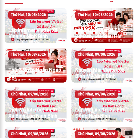
→
Thứ Hai, 10/08/2026
Thứ Hai, 10/08/2026
Lắp Internet Viettel Xã
Lắp Mạng Viettel Tốc
Bình An Ninh Bình
Độ Cao, Giá Siêu Hời
Chỉ Từ 195K/Tháng
Thứ Hai, 10/08/2026
Chủ Nhật, 09/08/2026
Thứ 2 Ngáp Ngắn Ngáp
Khuyến Mãi Viettel Xã
Dài
Bình Mỹ Ninh Bình
Chủ Nhật, 09/08/2026
Chủ Nhật, 09/08/2026
Dịch Vụ Internet Viettel
Lắp Wifi Viettel Xã Kim
Xã Bình Lục Ninh Bình
Đông Ninh Bình
Chủ Nhật, 09/08/2026
Chủ Nhật, 09/08/2026