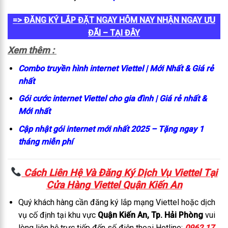
=> ĐĂNG KÝ LẮP ĐẶT NGAY HÔM NAY NHẬN NGAY ƯU
ĐÃI – TẠI ĐÂY
Xem thêm :
Combo truyền hình internet Viettel | Mới Nhất & Giá rẻ
nhất
Gói cước internet Viettel cho gia đình | Giá rẻ nhất &
Mới nhất
Cập nhật gói internet mới nhất 2025 – Tặng ngay 1
tháng miễn phí
Cách Liên Hệ Và Đăng Ký Dịch Vụ Viettel Tại
C
ửa Hàng Viettel Quận Kiến An
Quý khách hàng cần đăng ký lắp mạng Viettel hoặc dịch
vụ cố định tại khu vực
Quận Kiến An, Tp. Hải Phòng
vui
lòng liên hệ trực tiếp đến số điện thoại Hotline:
0962 17