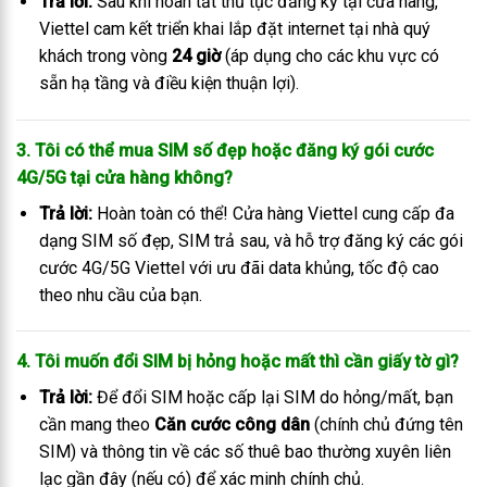
Trả lời:
Sau khi hoàn tất thủ tục đăng ký tại cửa hàng,
Viettel cam kết triển khai lắp đặt internet tại nhà quý
khách trong vòng
24 giờ
(áp dụng cho các khu vực có
sẵn hạ tầng và điều kiện thuận lợi).
3. Tôi có thể mua SIM số đẹp hoặc đăng ký gói cước
4G/5G tại cửa hàng không?
Trả lời:
Hoàn toàn có thể! Cửa hàng Viettel cung cấp đa
dạng SIM số đẹp, SIM trả sau, và hỗ trợ đăng ký các gói
cước 4G/5G Viettel với ưu đãi data khủng, tốc độ cao
theo nhu cầu của bạn.
4. Tôi muốn đổi SIM bị hỏng hoặc mất thì cần giấy tờ gì?
Trả lời:
Để đổi SIM hoặc cấp lại SIM do hỏng/mất, bạn
cần mang theo
Căn cước công dân
(chính chủ đứng tên
SIM) và thông tin về các số thuê bao thường xuyên liên
lạc gần đây (nếu có) để xác minh chính chủ.