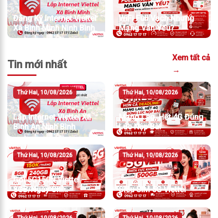
Đăng Ký Internet Viettel
WiFi Full Vạch Nhưng
Xã Bình Minh Ninh Bình
Mạng Vẫn Yếu?
Xem tất cả
Tin mới nhất
→
Thứ Hai, 10/08/2026
Thứ Hai, 10/08/2026
Lắp Internet Viettel Xã
Mạng Lag, Hết 4G Đúng
Bình An Ninh Bình
Lúc Nộp Bài
Thứ Hai, 10/08/2026
Thứ Hai, 10/08/2026
Gói 5G150N Viettel –
8GB/Ngày Chỉ
Siêu SIM 5G Viettel
150K/Tháng