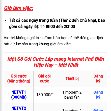
Giờ làm việc:
Tất cả các ngày trong tuần (Thứ 2 đến Chủ Nhật, bao
gồm cả ngày lễ):
Từ
8h00 đến 20h00
.
Viettel không nghỉ trưa, đảm bảo bạn có thể đến giao dịch
bất cứ lúc nào trong khung giờ làm việc.
Một Số Gói Cước Lắp mạng Internet Phổ Biến
Hiện Nay – M
ới Nhất
Gói cước
Giá gói
Đăng
Thiết bị
(băng thông)
cước
ký
NETVT1
1 modem 2
Đăng
180.000đ
(300Mb)
băng tần
ký
NETVT2
1 modem 2
Đăng