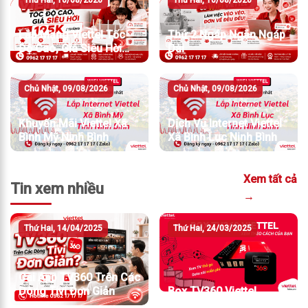
Thứ Hai, 10/08/2026
Thứ Hai, 10/08/2026
Lắp Mạng Viettel Tốc
Thứ 2 Ngáp Ngắn Ngáp
Độ Cao, Giá Siêu Hời
Dài
Chỉ Từ 195K/Tháng
Chủ Nhật, 09/08/2026
Chủ Nhật, 09/08/2026
Khuyến Mãi Viettel Xã
Dịch Vụ Internet Viettel
Bình Mỹ Ninh Bình
Xã Bình Lục Ninh Bình
Xem tất cả
Tin xem nhiều
→
Thứ Hai, 14/04/2025
Thứ Hai, 24/03/2025
Cài App TV360 Trên Các
Dòng Tivi Đơn Giản
Box TV360 Viettel