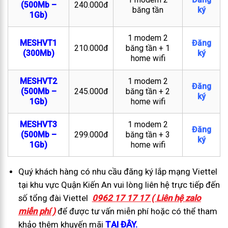
(500Mb –
240.000đ
băng tần
ký
1Gb)
1 modem 2
MESHVT1
Đăng
210.000đ
băng tần + 1
(300Mb)
ký
home wifi
MESHVT2
1 modem 2
Đăng
(500Mb –
245.000đ
băng tần + 2
ký
1Gb)
home wifi
MESHVT3
1 modem 2
Đăng
(500Mb –
299.000đ
băng tần + 3
ký
1Gb)
home wifi
Quý khách hàng có nhu cầu đăng ký lắp mạng Viettel
tại khu vực Quận Kiến An vui lòng liên hệ trực tiếp đến
số tổng đài Viettel
0962 17 17 17 ( Liên hệ zalo
miễn phí )
để được tư vấn miễn phí hoặc có thể tham
khảo thêm khuyến mãi
TẠI ĐÂY.