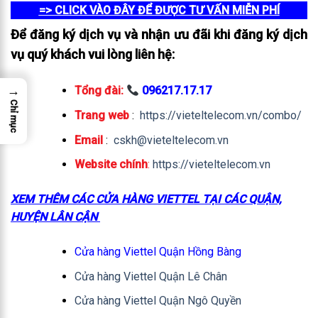
=> CLICK VÀO ĐÂY ĐỂ ĐƯỢC TƯ VẤN MIỄN PHÍ
Để đăng ký dịch vụ và nhận ưu đãi khi đăng ký dịch
vụ quý khách vui lòng liên hệ:
→
Tổng đài:
096217.17.17
Chỉ mục
Trang web
:
https://vieteltelecom.vn/combo/
Email
:
cskh@vieteltelecom.vn
Website chính
:
https://vieteltelecom.vn
XEM THÊM CÁC CỬA HÀNG VIETTEL TẠI CÁC QUẬN,
HUYỆN LÂN CẬN
Cửa hàng Viettel Quận Hồng Bàng
Cửa hàng Viettel Quận Lê Chân
Cửa hàng Viettel Quận Ngô Quyền