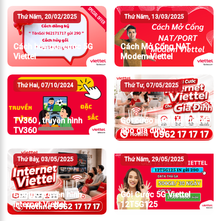
Thứ Năm, 20/02/2025
Thứ Năm, 13/03/2025
Cách hủy gói cước 5G
Cách Mở Cổng NAT
Viettel
Modem Viettel
Thứ Hai, 07/10/2024
Thứ Tư, 07/05/2025
TV360 , truyền hình
Gói cước internet Viettel
TV360
cho gia đình
Thứ Bảy, 03/05/2025
Thứ Năm, 29/05/2025
Combo truyền hình
Gói Cước 5G Viettel
internet Viettel
12T5G125