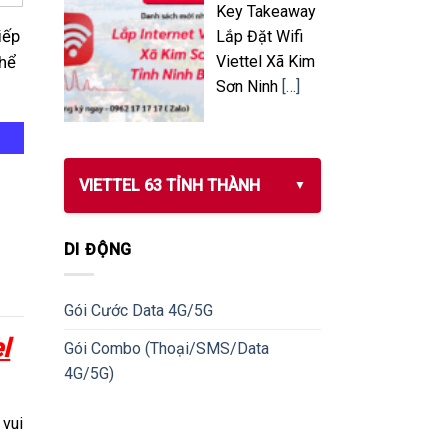
Key Takeaway
iếp
Lắp Đặt Wifi
Viettel Xã Kim
thể
Sơn Ninh
[…]
VIETTEL 63 TỈNH THÀNH
DI ĐỘNG
Gói Cước Data 4G/5G
l
Gói Combo (Thoại/SMS/Data
4G/5G)
vui