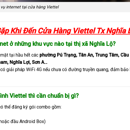
 vụ internet tại cửa hàng Viettel
ặp Khi Đến C
ửa Hàng Viettel Tx Nghĩa 
rnet ở những khu vực nào tại thị xã Nghĩa Lộ?
mặt tại hầu hết các
phường Pú Trạng, Tân An, Trung Tâm, Cầu
am, Nghĩa Lợi, Sơn A…
 có giải pháp WiFi 4G nếu chưa có đường truyền quang, đảm bảo 
nh Viettel thì cần chuẩn bị gì?
 có thể đăng ký gói combo gồm:
hoặc đầu Android Box)