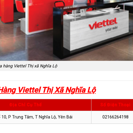
 hàng Viettel Thị xã Nghĩa Lộ
Hàng Viettel Thị Xã Nghĩa Lộ
Địa Chỉ Cụ Thể
Số Điện Thoại
 10, P Trung Tâm, T Nghĩa Lộ, Yên Bái
02166264198