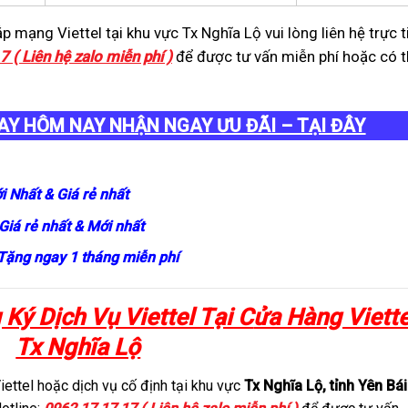
 mạng Viettel tại khu vực Tx Nghĩa Lộ vui lòng liên hệ trực t
 ( Liên hệ zalo miễn phí )
để được tư vấn miễn phí hoặc có 
AY HÔM NAY NHẬN NGAY ƯU ĐÃI – TẠI ĐÂY
i Nhất & Giá rẻ nhất
 Giá rẻ nhất & Mới nhất
 Tặng ngay 1 tháng miễn phí
Ký Dịch Vụ Viettel Tại C
ửa Hàng Viette
Tx Nghĩa Lộ
ettel hoặc dịch vụ cố định tại khu vực
Tx Nghĩa Lộ, tỉnh Yên Bái