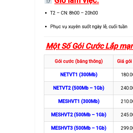
Giờ làm việc:
T2 – CN: 8h00 – 20h00
Phục vụ xuyên suốt ngày lễ, cuối tuần
Một Số Gói Cước Lắp mạn
Gói cước (băng thông)
Giá gói
NETVT1 (300Mb)
180.0
NETVT2 (500Mb – 1Gb)
240.0
MESHVT1 (300Mb)
210.0
MESHVT2 (500Mb – 1Gb)
245.0
MESHVT3 (500Mb – 1Gb)
299.0