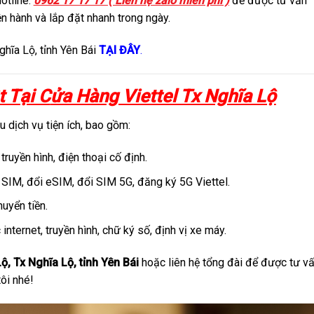
Hotline:
0962 17 17 17 ( Liên hệ zalo miễn phí )
để được tư vấn
n hành và lắp đặt nhanh trong ngày.
ghĩa Lộ, tỉnh Yên Bái
TẠI ĐÂY
.
t Tại C
ửa Hàng Viettel Tx Nghĩa Lộ
 dịch vụ tiện ích, bao gồm:
truyền hình, điện thoại cố định.
i SIM, đổi eSIM, đổi SIM 5G, đăng ký 5G Viettel.
huyển tiền.
 internet, truyền hình, chữ ký số, định vị xe máy.
Lộ, Tx Nghĩa Lộ, tỉnh Yên Bái
hoặc liên hệ tổng đài để được tư v
tôi nhé!