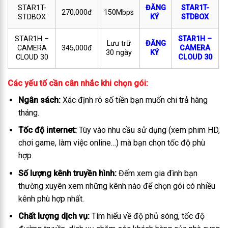
STAR1T-
ĐĂNG
STAR1T-
270,000đ
150Mbps
STDBOX
KÝ
STDBOX
STAR1H –
STAR1H –
Lưu trữ
ĐĂNG
CAMERA
345,000đ
CAMERA
30 ngày
KÝ
CLOUD 30
CLOUD 30
Các yếu tố cần cân nhắc khi chọn gói:
Ngân sách:
Xác định rõ số tiền bạn muốn chi trả hàng
tháng.
Tốc độ internet:
Tùy vào nhu cầu sử dụng (xem phim HD,
chơi game, làm việc online…) mà bạn chọn tốc độ phù
hợp.
Số lượng kênh truyền hình:
Đếm xem gia đình bạn
thường xuyên xem những kênh nào để chọn gói có nhiều
kênh phù hợp nhất.
Chất lượng dịch vụ:
Tìm hiểu về độ phủ sóng, tốc độ