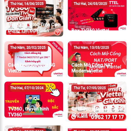
Thứ Hai, 14/04/2025
Thứ Hai, 24/03/2025
Cài App TV360 Trên Các
Dòng Tivi Đơn Giản
Box TV360 Viettel
Thứ Năm, 20/02/2025
Thứ Năm, 13/03/2025
Cách hủy gói cước 5G
Cách Mở Cổng NAT
Viettel
Modem Viettel
Thứ Hai, 07/10/2024
Thứ Tư, 07/05/2025
TV360 , truyền hình
Gói cước internet Viettel
TV360
cho gia đình