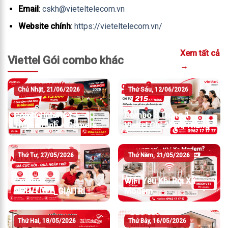
Email
:
cskh@vieteltelecom.vn
Website chính
:
https://vieteltelecom.vn/
Xem tất cả
Viettel Gói combo khác
→
Chủ Nhật, 21/06/2026
Thứ Sáu, 12/06/2026
Combo Internet +
Combo 3 Trong 1
Truyền Hình + Camera
Viettel Chỉ 215K/Tháng
Viettel Chỉ Từ
215K/Tháng
Thứ Tư, 27/05/2026
Thứ Năm, 21/05/2026
Combo
WiFi Yếu Khi Rời Xa
NETVT01T_GIAITRI
Modem
Viettel
Thứ Hai, 18/05/2026
Thứ Bảy, 16/05/2026