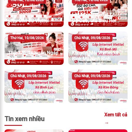
Lắp Mạng Viettel Tốc
Siêu SIM 5G Viettel
Độ Cao, Giá Siêu Hời
Chỉ Từ 195K/Tháng
Thứ Hai, 10/08/2026
Chủ Nhật, 09/08/2026
Thứ 2 Ngáp Ngắn Ngáp
Khuyến Mãi Viettel Xã
Dài
Bình Mỹ Ninh Bình
Chủ Nhật, 09/08/2026
Chủ Nhật, 09/08/2026
Dịch Vụ Internet Viettel
Lắp Wifi Viettel Xã Kim
Xã Bình Lục Ninh Bình
Đông Ninh Bình
Xem tất cả
Tin xem nhiều
→