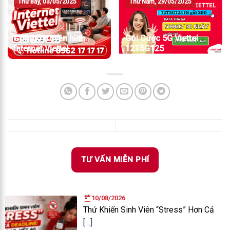
Thứ Bảy, 03/05/2025
Thứ Năm, 29/05/2025
Combo truyền hình
Gói Cước 5G Viettel
internet Viettel
12T5G125
TƯ VẤN MIỄN PHÍ
10/08/2026
Thứ Khiến Sinh Viên “Stress” Hơn Cả
[…]