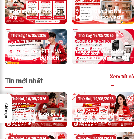
Internet Viettel Cho Mọi
5 Lưu Ý Cần Biết Khi
Nhà
Mua Gói Cước Mesh
WiFi
Thứ Bảy, 16/05/2026
Thứ Bảy, 16/05/2026
Dùng 5G, WiFi FTTH Và
Camera AI Viettel Kèm
TV360 Viettel Để Kết Nối
Cloud 0đ Trọn Đời – Ưu
Ổn Định
Đãi Khi Lắp Internet
Viettel Tháng 05
Xem tất cả
Tin mới nhất
→
→
Thứ Hai, 10/08/2026
Thứ Hai, 10/08/2026
Chỉ mục
Mạng Lag, Hết 4G Đúng
Gói 5G150N Viettel –
Lúc Nộp Bài
8GB/Ngày Chỉ
150K/Tháng
Thứ Hai, 10/08/2026
Thứ Hai, 10/08/2026