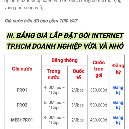
bị thêm 02 thiết bị home wifi để khách hàng có thể mở rộng
vùng phủ sóng wifi).
Giá cước trên đã bao gồm 10% VAT.
III. BẢNG GIÁ LẮP ĐẶT GÓI INTERNET
TP.HCM DOANH NGHIỆP VỪA VÀ NHỎ
Băng thông
Cước
Đăng
Gói cước
trọn
Trong
Quốc
ký
gói
nước
tế
400Mbps –
Đăng
PRO1
2Mbps
350.000đ
1Gbps
ký
500Mbps –
Đăng
PRO2
5Mbps
500.000đ
1Gbps
ký
400Mbps –
Đăng
MESHPRO1
2Mbps
400.000đ
1Gbps
ký