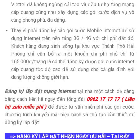
Viettel đã không ngừng cải tạo và đầu tư hạ tầng mạng
cáp quang cũng như xây dựng các gói cước dịch vụ vô
cùng phong phú, đa dạng.
Thay vì phải đăng ký các gói cước Mobile Internet để sử
dụng internet trên nền tảng 3G / 4G với chi phí đắt đỏ.
Khách hàng đang sinh sống tại khu vực Thành Phố Hải
Phòng chỉ cần bỏ ra một khoản chi phí nhỏ chỉ từ
165.000đ/tháng là có thể đăng ký được gói cước internet
cáp quang tốc độ cao để sử dụng cho cả gia đình với
dung lượng không giới hạn.
Đăng ký lắp đặt mạng internet
tại nhà một cách dễ dàng
bằng cách liên hệ ngay đến tổng đài
0962 17 17 17 ( Liên
hệ zalo miễn phí )
để được tư vấn miễn phí các gói cước,
chương trình khuyến mãi hiện hành và thủ tục cần thiết để
đăng ký lắp đặt.
=> ĐĂNG KÝ LẮP ĐẶT NHẬN NGAY ƯU ĐÃI – TẠI ĐÂY