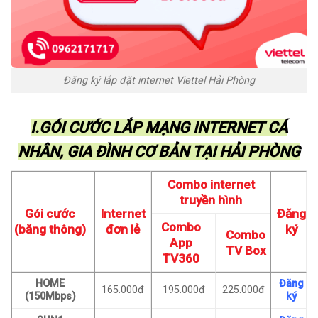
Đăng ký lắp đặt internet Viettel Hải Phòng
I.GÓI CƯỚC LẮP MẠNG INTERNET CÁ
NHÂN, GIA ĐÌNH CƠ BẢN TẠI HẢI PHÒNG
Combo internet
truyền hình
Gói cước
Internet
Đăng
Combo
(băng thông)
đơn lẻ
ký
Combo
App
TV Box
TV360
HOME
Đăng
165.000đ
195.000đ
225.000đ
(150Mbps)
ký