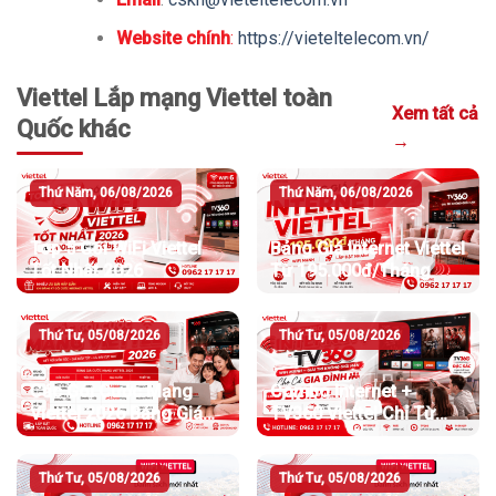
Website chính
:
https://vieteltelecom.vn/
Viettel Lắp mạng Viettel toàn
Xem tất cả
Quốc khác
→
Thứ Năm, 06/08/2026
Thứ Năm, 06/08/2026
Top 5 Gói WiFi Viettel
Bảng Giá Internet Viettel
Tốt Nhất 2026
Từ 195.000đ/Tháng
Thứ Tư, 05/08/2026
Thứ Tư, 05/08/2026
Các Gói Cước Mạng
Combo Internet +
Viettel 2026 Bảng Giá
TV360 Viettel Chỉ Từ
Chi Tiết Và Cách Chọn
275.000đ/Tháng
Gói Phù Hợp
Thứ Tư, 05/08/2026
Thứ Tư, 05/08/2026