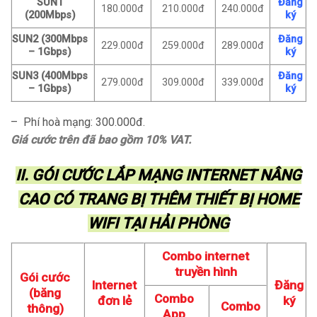
SUN1
Đăng
180.000đ
210.000đ
240.000đ
(200Mbps)
ký
SUN2 (300Mbps
Đăng
229.000đ
259.000đ
289.000đ
– 1Gbps)
ký
SUN3 (400Mbps
Đăng
279.000đ
309.000đ
339.000đ
– 1Gbps)
ký
– Phí hoà mạng: 300.000đ.
Giá cước trên đã bao gồm 10% VAT.
II. GÓI CƯỚC LẮP MẠNG INTERNET NÂNG
CAO CÓ TRANG BỊ THÊM THIẾT BỊ HOME
WIFI TẠI HẢI PHÒNG
Combo internet
truyền hình
Gói cước
Internet
Đăng
(băng
Combo
đơn lẻ
ký
Combo
thông)
App