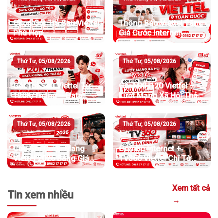
Chọn Gói Trả Sau Viettel
Thông Báo Viettel Tăng
Phù Hợp
Giá Cước Internet
Thứ Tư, 05/08/2026
Thứ Tư, 05/08/2026
Gói Trả Sau Viettel Từ
Gói MXH120 Viettel –
120K/Tháng – Data
Lướt Mạng Xã Hội Thả
Khủng, Gọi Thả Ga
Ga, Gọi Điện Tiết Kiệm
Thứ Tư, 05/08/2026
Thứ Tư, 05/08/2026
Các Gói Cước Mạng
Combo Internet +
Viettel 2026 Bảng Giá
TV360 Viettel Chỉ Từ
Chi Tiết Và Cách Chọn
275.000đ/Tháng
Gói Phù Hợp
Xem tất cả
Tin xem nhiều
→