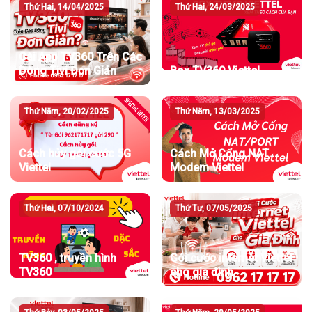
Thứ Hai, 14/04/2025
Thứ Hai, 24/03/2025
Cài App TV360 Trên Các
Dòng Tivi Đơn Giản
Box TV360 Viettel
Thứ Năm, 20/02/2025
Thứ Năm, 13/03/2025
Cách hủy gói cước 5G
Cách Mở Cổng NAT
Viettel
Modem Viettel
Thứ Hai, 07/10/2024
Thứ Tư, 07/05/2025
TV360 , truyền hình
Gói cước internet Viettel
TV360
cho gia đình