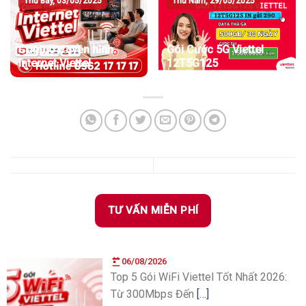
Thứ Bảy, 03/05/2025
Thứ Năm, 29/05/2025
Combo truyền hình
Gói Cước 5G Viettel
internet Viettel
12T5G125
TƯ VẤN MIỄN PHÍ
06/08/2026
Top 5 Gói WiFi Viettel Tốt Nhất 2026:
Từ 300Mbps Đến
[…]