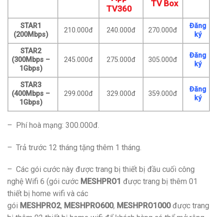
TV Box
TV360
STAR1
Đăng
210.000đ
240.000đ
270.000đ
(200Mbps)
ký
STAR2
Đăng
(300Mbps –
245.000đ
275.000đ
305.000đ
ký
1Gbps)
STAR3
Đăng
(400Mbps –
299.000đ
329.000đ
359.000đ
ký
1Gbps)
– Phí hoà mạng: 300.000đ.
– Trả trước 12 tháng tặng thêm 1 tháng.
– Các gói cước này được trang bị thiết bị đầu cuối công
nghệ Wifi 6 (gói cước
MESHPRO1
được trang bị thêm 01
thiết bị home wifi và các
gói
MESHPRO2
,
MESHPRO600
,
MESHPRO1000
được trang