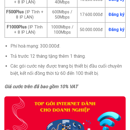
+ 8 IP LAN)
40Mbps
F500Plus
(IP Tĩnh +
600Mbps /
17.600.000đ
Đăng ký
8 IP LAN)
50Mbps
F1000Plus
(IP Tĩnh
1000Mbps /
50.000.000đ
Đăng ký
+ 8 IP LAN)
100Mbps
Phí hoà mạng: 300.000đ.
Trả trước 12 tháng tặng thêm 1 tháng.
Các gói cước này được trang bị thiết bị đầu cuối chuyên
biệt, kết nối đồng thời từ 60 đến 100 thiết bị.
Giá cước trên đã bao gồm 10% VAT