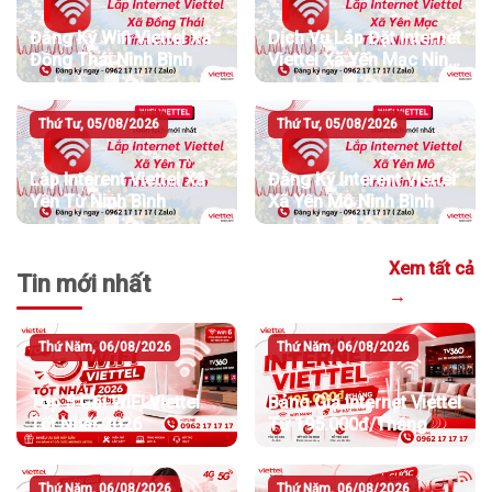
Đăng Ký Wifi Viettel Xã
Dịch Vụ Lắp Đặt Internet
Đồng Thái Ninh Bình
Viettel Xã Yên Mạc Ninh
Bình
Thứ Tư, 05/08/2026
Thứ Tư, 05/08/2026
Lắp Interent Viettel Xã
Đăng Ký Interent Viettel
Yên Từ Ninh Bình
Xã Yên Mô Ninh Bình
Xem tất cả
Tin mới nhất
→
Thứ Năm, 06/08/2026
Thứ Năm, 06/08/2026
Top 5 Gói WiFi Viettel
Bảng Giá Internet Viettel
Tốt Nhất 2026
Từ 195.000đ/Tháng
Thứ Năm, 06/08/2026
Thứ Năm, 06/08/2026