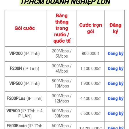
TP.HCM DOANH NGHIỆP LỚN
Băng
thông
Cước trọn
Đăng
Gói cước
trong
gói
ký
nước /
quốc tế
200Mbps /
VIP200
(IP Tĩnh)
800.000đ
Đăng ký
5Mbps
300Mbps /
F200N
(IP Tĩnh)
1.100.000đ
Đăng ký
4Mbps
500Mbps /
VIP500
(IP Tĩnh)
1.900.000đ
Đăng ký
10Mbps
300Mbps /
F200PLus
(IP Tĩnh)
4.400.000đ
Đăng ký
12Mbps
VIP600
(IP Tĩnh + 4
600Mbps /
6.600.000đ
Đăng ký
IP LAN)
30Mbps
F500Basic
(IP Tĩnh
600Mbps /
13.200.000đ
Đăng ký