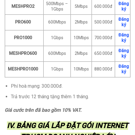
500Mbps –
Đăng
MESHPRO2
5Mbps
600.000đ
1Gbps
ký
Đăng
PRO600
600Mbps
2Mbps
500.000đ
ký
Đăng
PRO1000
1Gbps
10Mbps
700.000đ
ký
Đăng
MESHPRO600
600Mbps
2Mbps
650.000đ
ký
Đăng
MESHPRO1000
1Gbps
10Mbps
880.000đ
ký
Phí hoà mạng: 300.000đ.
Trả trước 12 tháng tặng thêm 1 tháng.
Giá cước trên đã bao gồm 10% VAT.
IV. BẢNG GIÁ LẮP ĐẶT GÓI INTERNET