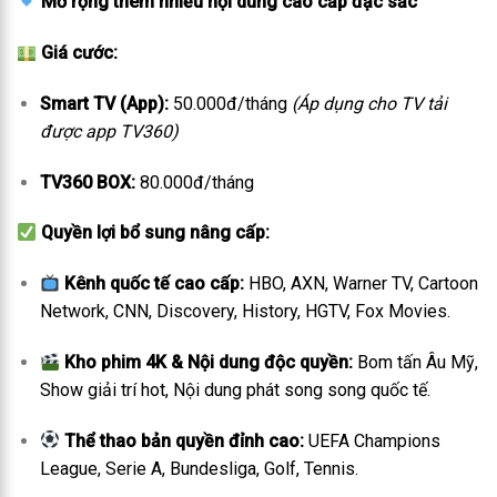
Mở rộng thêm nhiều nội dung cao cấp đặc sắc
Giá cước:
Smart TV (App):
50.000đ/tháng
(Áp dụng cho TV tải
được app TV360)
TV360 BOX:
80.000đ/tháng
Quyền lợi bổ sung nâng cấp:
Kênh quốc tế cao cấp:
HBO, AXN, Warner TV, Cartoon
Network, CNN, Discovery, History, HGTV, Fox Movies.
Kho phim 4K & Nội dung độc quyền:
Bom tấn Âu Mỹ,
Show giải trí hot, Nội dung phát song song quốc tế.
Thể thao bản quyền đỉnh cao:
UEFA Champions
League, Serie A, Bundesliga, Golf, Tennis.