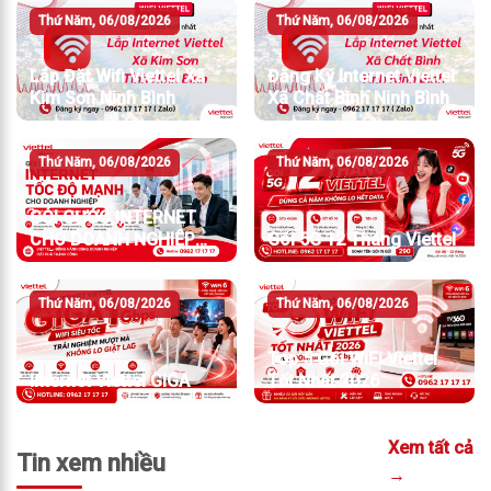
Thứ Năm, 06/08/2026
Thứ Năm, 06/08/2026
Lắp Đặt Wifi Viettel Xã
Đăng Ký Internet Viettel
Kim Sơn Ninh Bình
Xã Chất Bình Ninh Bình
Thứ Năm, 06/08/2026
Thứ Năm, 06/08/2026
GÓI CƯỚC INTERNET
CHO DOANH NGHIỆP
Gói 5G 12 Tháng Viettel
TỐC ĐỘ MẠNH
Thứ Năm, 06/08/2026
Thứ Năm, 06/08/2026
Top 5 Gói WiFi Viettel
Internet Viettel GIGA
Tốt Nhất 2026
Xem tất cả
Tin xem nhiều
→