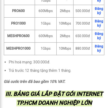
1Gbps
ký
Đăng
PRO600
600Mbps
2Mbps
500.000đ
ký
Đăng
PRO1000
1Gbps
10Mbps
700.000đ
ký
Đăng
MESHPRO600
600Mbps
2Mbps
650.000đ
ký
Đăng
MESHPRO1000
1Gbps
10Mbps
880.000đ
ký
Phí hoà mạng: 300.000đ.
Trả trước 12 tháng tặng thêm 1 tháng.
Giá cước trên đã bao gồm 10% VAT.
III. BẢNG GIÁ LẮP ĐẶT GÓI INTERNET
TP.HCM DOANH NGHIỆP LỚN