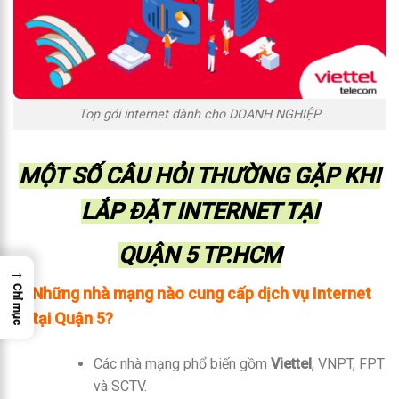
Top gói internet dành cho DOANH NGHIỆP
MỘT SỐ CÂU HỎI THƯỜNG GẶP KHI
LẮP ĐẶT INTERNET TẠI
QUẬN 5 TP.HCM
→
Chỉ mục
Những nhà mạng nào cung cấp dịch vụ Internet
tại Quận 5?
Các nhà mạng phổ biến gồm
Viettel
, VNPT, FPT
và SCTV.