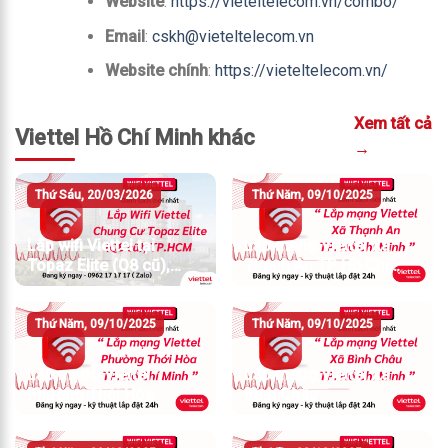
Website
:
https://vieteltelecom.vn/combo/
Email
:
cskh@vieteltelecom.vn
Website chính
:
https://vieteltelecom.vn/
Xem tất cả
Viettel Hồ Chí Minh khác
→
Thứ Sáu, 20/03/2026
Thứ Năm, 09/10/2025
Lắp wifi Viettel tại
Lắp mạng Viettel Xã
Topaz Elite (Q8 cũ),
Thạnh An TP Hồ Chí
TP.HCM
Minh
Thứ Năm, 09/10/2025
Thứ Năm, 09/10/2025
Lắp mạng Viettel
Lắp mạng Viettel Xã
Phường Thới Hòa
Bình Châu