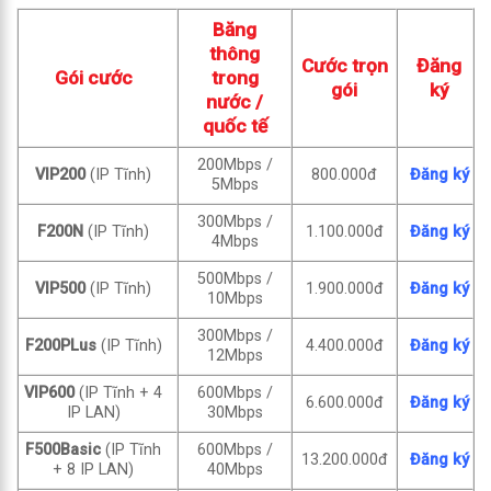
Băng
thông
Cước trọn
Đăng
Gói cước
trong
gói
ký
nước /
quốc tế
200Mbps /
VIP200
(IP Tĩnh)
800.000đ
Đăng ký
5Mbps
300Mbps /
F200N
(IP Tĩnh)
1.100.000đ
Đăng ký
4Mbps
500Mbps /
VIP500
(IP Tĩnh)
1.900.000đ
Đăng ký
10Mbps
300Mbps /
F200PLus
(IP Tĩnh)
4.400.000đ
Đăng ký
12Mbps
VIP600
(IP Tĩnh + 4
600Mbps /
6.600.000đ
Đăng ký
IP LAN)
30Mbps
F500Basic
(IP Tĩnh
600Mbps /
13.200.000đ
Đăng ký
+ 8 IP LAN)
40Mbps