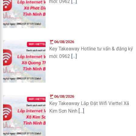
mới: 0962
[…]
06/08/2026
Key Takeaway Hotline tư vấn & đăng ký
mới: 0962
[…]
06/08/2026
Key Takeaway Lắp Đặt Wifi Viettel Xã
Kim Sơn Ninh
[…]