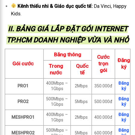
Kênh thiếu nhi & Giáo dục quốc tế:
Da Vinci, Happy
Kids.
II. BẢNG GIÁ LẮP ĐẶT GÓI INTERNET
TP.HCM DOANH NGHIỆP VỪA VÀ NHỎ
Băng thông
Cước
Đăng
Gói cước
trọn
Trong
Quốc
ký
gói
nước
tế
400Mbps –
Đăng
PRO1
2Mbps
350.000đ
1Gbps
ký
500Mbps –
Đăng
PRO2
5Mbps
500.000đ
1Gbps
ký
400Mbps –
Đăng
MESHPRO1
2Mbps
400.000đ
1Gbps
ký
500Mbps –
Đăng
MESHPRO2
5Mbps
600.000đ