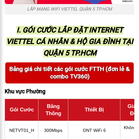
LẮP MẠNG WIFI VIETTEL QUẬN 5 TP.HCM
I. GÓI CƯỚC LẮP ĐẶT INTERNET
VIETTEL CÁ NHÂN & HỘ GIA ĐÌNH TẠI
QUẬN 5 TP.HCM
Bảng giá chi tiết các gói cước FTTH (đơn lẻ &
combo TV360)
Khu vực Phường
Băng
Giá 
Gói Cước
Thiết Bị
Thông
Đơn
Không 
NETVT01_H
300Mbps
ONT WiFi 6
l