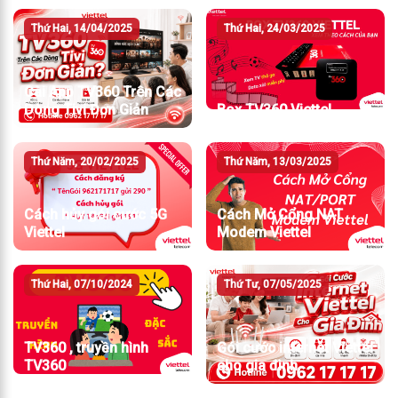
Thứ Hai, 14/04/2025
Thứ Hai, 24/03/2025
Cài App TV360 Trên Các
Dòng Tivi Đơn Giản
Box TV360 Viettel
Thứ Năm, 20/02/2025
Thứ Năm, 13/03/2025
Cách hủy gói cước 5G
Cách Mở Cổng NAT
Viettel
Modem Viettel
Thứ Hai, 07/10/2024
Thứ Tư, 07/05/2025
TV360 , truyền hình
Gói cước internet Viettel
TV360
cho gia đình