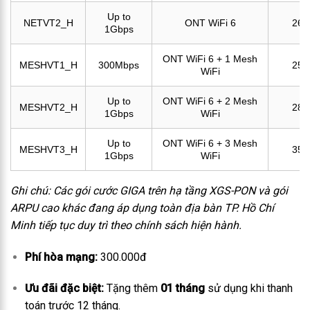
Up to
NETVT2_H
ONT WiFi 6
265
1Gbps
ONT WiFi 6 + 1 Mesh
MESHVT1_H
300Mbps
255
WiFi
Up to
ONT WiFi 6 + 2 Mesh
MESHVT2_H
289
1Gbps
WiFi
Up to
ONT WiFi 6 + 3 Mesh
MESHVT3_H
359
1Gbps
WiFi
Ghi chú: Các gói cước GIGA trên hạ tầng XGS-PON và gói
ARPU cao khác đang áp dụng toàn địa bàn TP. Hồ Chí
Minh tiếp tục duy trì theo chính sách hiện hành.
Phí hòa mạng:
300.000đ
Ưu đãi đặc biệt:
Tặng thêm
01 tháng
sử dụng khi thanh
toán trước 12 tháng.