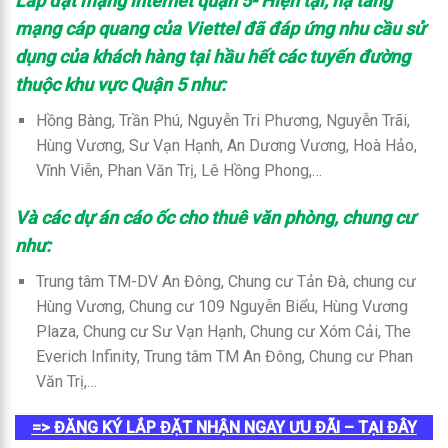
Lắp đặt mạng internet quận 5- Hiện tại, hạ tầng
mạng cáp quang của Viettel đã đáp ứng nhu cầu sử
dụng của khách hàng tại hầu hết các tuyến đường
thuộc khu vực Quận 5 như:
Hồng Bàng, Trần Phú, Nguyễn Tri Phương, Nguyễn Trãi,
Hùng Vương, Sư Vạn Hạnh, An Dương Vương, Hoà Hảo,
Vĩnh Viễn, Phan Văn Trị, Lê Hồng Phong,…
Và các dự án cáo ốc cho thuê văn phòng, chung cư
như:
Trung tâm TM-DV An Đông, Chung cư Tản Đà, chung cư
Hùng Vương, Chung cư 109 Nguyễn Biểu, Hùng Vương
Plaza, Chung cư Sư Vạn Hạnh, Chung cư Xóm Cải, The
Everich Infinity, Trung tâm TM An Đông, Chung cư Phan
Văn Trị,…
=> ĐĂNG KÝ LẮP ĐẶT NHẬN NGAY ƯU ĐÃI – TẠI ĐÂY