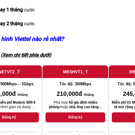
ay 1 tháng
cước.
ay 2 tháng
cước.
hình Viettel nào rẻ nhất?
(Xem chi tiết phía dưới)
NETVT2_T
MESHVT1_T
ME
 500Mbps – 1Gbps
Tốc độ: 300Mbps
Tốc độ: 
0,000đ
210,000đ
245
/tháng
/tháng
iễn phí Modem Wifi 6
Phù hợp
hộ gia đình nhiều
Miễn phí 01 M
t thời gian sử dụng…
phòng
hoặc
nhà ống cao tầng…
bị mở rộng
v
Đăng ký
Đăng ký