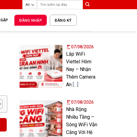
 GẶP
ĐĂNG NHẬP
ĐĂNG KÝ
07/08/2026
Lắp WiFi
Viettel Hôm
Nay – Nhận
Thêm Camera
An
[…]
07/08/2026
Nhà Rộng
Nhiều Tầng –
Sóng WiFi Vẫn
Căng Với Hệ