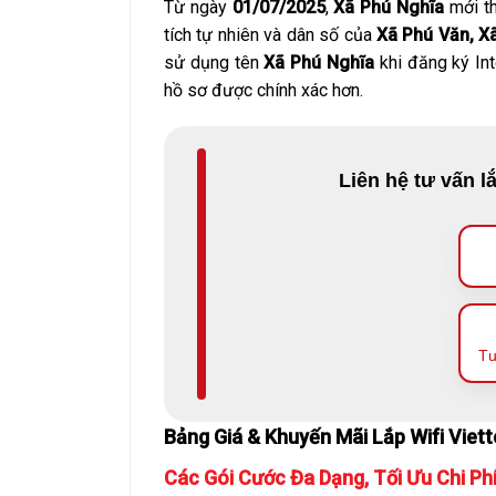
Từ ngày
01/07/2025
,
Xã Phú Nghĩa
mới th
tích tự nhiên và dân số của
Xã Phú Văn, X
sử dụng tên
Xã Phú Nghĩa
khi đăng ký Inte
hồ sơ được chính xác hơn.
Liên hệ tư vấn l
Tư
Bảng Giá & Khuyến Mãi Lắp Wifi Viett
Các Gói Cước Đa Dạng, Tối Ưu Chi Ph