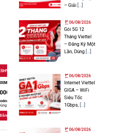
– Giải
[…]
06/08/2026
Gói 5G 12
Tháng Viettel
– Đăng Ký Một
Lần, Dùng
[…]
SHVT2_T
MESHVT3_T
06/08/2026
Internet Viettel
500Mbps – 1Gbps
Tốc độ: 500Mbps – 1Gbps
GIGA – WiFi
,000đ
299,000đ
/tháng
/tháng
Siêu Tốc
odem Wifi 6 + 02 thiết
Miễn phí 01 Modem Wifi 6 + 03 thiết
1Gbps,
[…]
ùng phủ
MeshWifi…
bị mở rộng
vùng phủ
MeshWifi…
Đăng ký
Đăng ký
06/08/2026