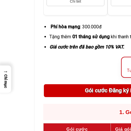
Chi tiết
Phí hòa mạng
: 300.000đ
Tặng thêm
01 tháng sử dụng
khi thanh 
Giá cước trên đã bao gồm 10% VAT.
→
Tư
Chỉ mục
Gói cước Đăng ký 
1. G
Gói cước
Giá gó