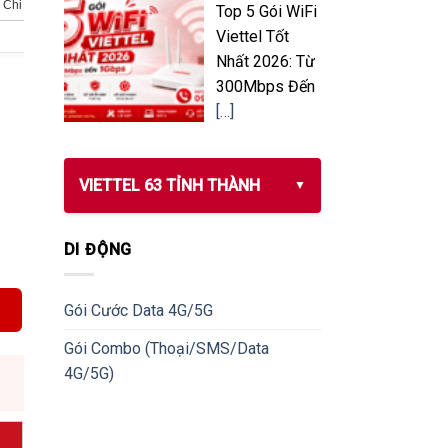
Chi tiết
Chi tiết
Top 5 Gói WiFi
Viettel Tốt
Nhất 2026: Từ
300Mbps Đến
[…]
VIETTEL 63 TỈNH THÀNH
DI ĐỘNG
Gói Cước Data 4G/5G
Gói Combo (Thoại/SMS/Data
4G/5G)