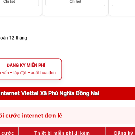
Chi tiết
Chi tiết
toán 12 tháng
ĐĂNG KÝ MIỄN PHÍ
 vấn – lắp đặt – xuất hóa đơn
internet Viettel Xã Phú Nghĩa Đồng Nai
ói cước internet đơn lẻ
i cước
Thiết bị miễn phí đi kèm
Đăng ký