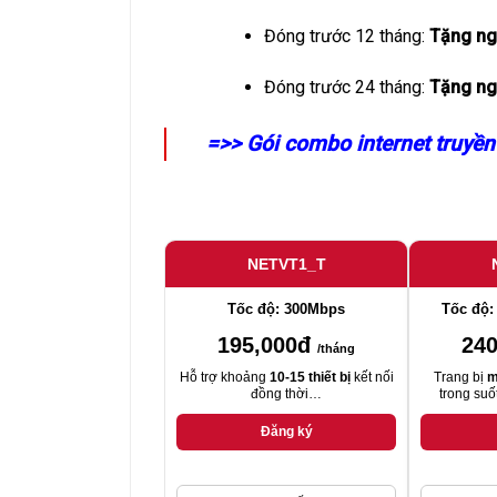
Đóng trước 12 tháng:
Tặng ng
Đóng trước 24 tháng:
Tặng ng
=>> Gói combo internet truyền 
NETVT1_T
Tốc độ: 300Mbps
Tốc độ:
195,000đ
24
/tháng
Hỗ trợ khoảng
10-15 thiết bị
kết nối
Trang bị
m
đồng thời…
trong suố
Đăng ký