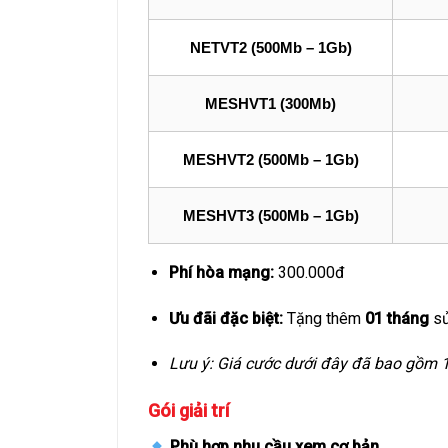
NETVT2 (500Mb – 1Gb)
MESHVT1 (300Mb)
MESHVT2 (500Mb – 1Gb)
MESHVT3 (500Mb – 1Gb)
Phí hòa mạng:
300.000đ
Ưu đãi đặc biệt:
Tặng thêm
01 tháng
sử
Lưu ý: Giá cước dưới đây đã bao gồm 
Gói giải trí
Phù hợp nhu cầu xem cơ bản