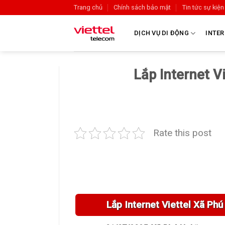
Trang chủ
Chính sách bảo mật
Tin tức sự kiện
DỊCH VỤ DI ĐỘNG
INTER
Lắp Internet V
Rate this post
Lắp Internet Viettel Xã Ph