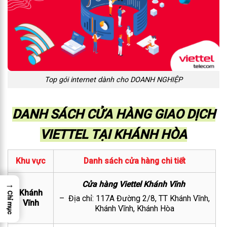
Top gói internet dành cho DOANH NGHIỆP
DANH SÁCH CỬA HÀNG GIAO DỊCH
VIETTEL TẠI KHÁNH HÒA
Khu vực
Danh sách cửa hàng chi tiết
→
Cửa hàng Viettel Khánh Vĩnh
Khánh
Chỉ mục
– Địa chỉ: 117A Đường 2/8, TT Khánh Vĩnh,
Vĩnh
Khánh Vĩnh, Khánh Hòa