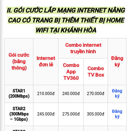
II. GÓI CƯỚC LẮP MẠNG INTERNET NÂNG
CAO CÓ TRANG BỊ THÊM THIẾT BỊ HOME
WIFI TẠI KHÁNH HÒA
Combo internet
truyền hình
Gói cước
Internet
Đăng
(băng
đơn lẻ
ký
Combo
thông)
Combo
App
TV Box
TV360
STAR1
Đăng
210.000đ
240.000đ
270.000đ
(200Mbps)
ký
STAR2
Đăng
(300Mbps
245.000đ
275.000đ
305.000đ
ký
– 1Gbps)