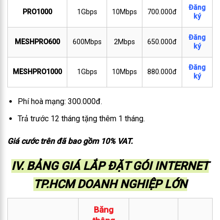
Đăng
PRO1000
1Gbps
10Mbps
700.000đ
ký
Đăng
MESHPRO600
600Mbps
2Mbps
650.000đ
ký
Đăng
MESHPRO1000
1Gbps
10Mbps
880.000đ
ký
Phí hoà mạng: 300.000đ.
Trả trước 12 tháng tặng thêm 1 tháng.
Giá cước trên đã bao gồm 10% VAT.
IV. BẢNG GIÁ LẮP ĐẶT GÓI INTERNET
TP.HCM DOANH NGHIỆP LỚN
Băng