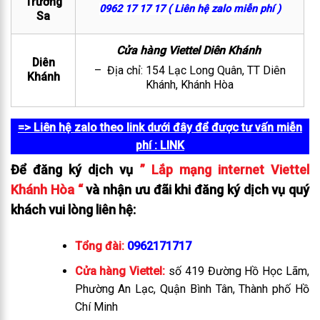
Trường
0962 17 17 17 ( Liên hệ zalo miễn phí )
Sa
Cửa hàng Viettel Diên Khánh
Diên
– Địa chỉ: 154 Lạc Long Quân, TT Diên
Khánh
Khánh, Khánh Hòa
=> Liên hệ zalo theo link dưới đây để được tư vấn miễn
phí
: LINK
Để đăng ký dịch vụ
” Lắp mạng internet Viettel
Khánh Hòa “
và nhận ưu đãi khi đăng ký dịch vụ quý
khách vui lòng liên hệ:
Tổng đài:
0962171717
Cửa hàng Viettel:
số 419 Đường Hồ Học Lãm,
Phường An Lạc, Quận Bình Tân, Thành phố Hồ
Chí Minh