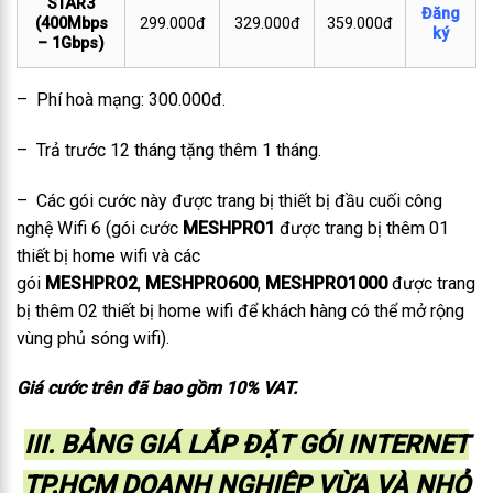
STAR3
Đăng
(400Mbps
299.000đ
329.000đ
359.000đ
ký
– 1Gbps)
– Phí hoà mạng: 300.000đ.
– Trả trước 12 tháng tặng thêm 1 tháng.
– Các gói cước này được trang bị thiết bị đầu cuối công
nghệ Wifi 6 (gói cước
MESHPRO1
được trang bị thêm 01
thiết bị home wifi và các
gói
MESHPRO2
,
MESHPRO600
,
MESHPRO1000
được trang
bị thêm 02 thiết bị home wifi để khách hàng có thể mở rộng
vùng phủ sóng wifi).
Giá cước trên đã bao gồm 10% VAT.
III. BẢNG GIÁ LẮP ĐẶT GÓI INTERNET
TP.HCM DOANH NGHIỆP VỪA VÀ NHỎ