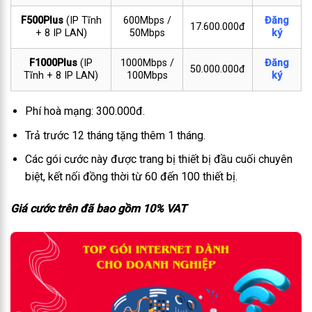
F500Plus
(IP Tĩnh
600Mbps /
Đăng
17.600.000đ
+ 8 IP LAN)
50Mbps
ký
F1000Plus
(IP
1000Mbps /
Đăng
50.000.000đ
Tĩnh + 8 IP LAN)
100Mbps
ký
Phí hoà mạng: 300.000đ.
Trả trước 12 tháng tặng thêm 1 tháng.
Các gói cước này được trang bị thiết bị đầu cuối chuyên
biệt, kết nối đồng thời từ 60 đến 100 thiết bị.
Giá cước trên đã bao gồm 10% VAT