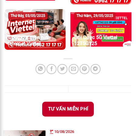
Thứ Bảy, 03/05/2025
Thứ Năm, 29/05/2025
Combo truyền hình
Gói Cước 5G Viettel
internet Viettel
12T5G125
TƯ VẤN MIỄN PHÍ
10/08/2026