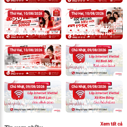
150K/Tháng
Thứ Hai, 10/08/2026
Thứ Hai, 10/08/2026
Lắp Mạng Viettel Tốc
Siêu SIM 5G Viettel
Độ Cao, Giá Siêu Hời
Chỉ Từ 195K/Tháng
Thứ Hai, 10/08/2026
Chủ Nhật, 09/08/2026
Thứ 2 Ngáp Ngắn Ngáp
Khuyến Mãi Viettel Xã
Dài
Bình Mỹ Ninh Bình
Chủ Nhật, 09/08/2026
Chủ Nhật, 09/08/2026
Dịch Vụ Internet Viettel
Lắp Wifi Viettel Xã Kim
Xã Bình Lục Ninh Bình
Đông Ninh Bình
Xem tất cả