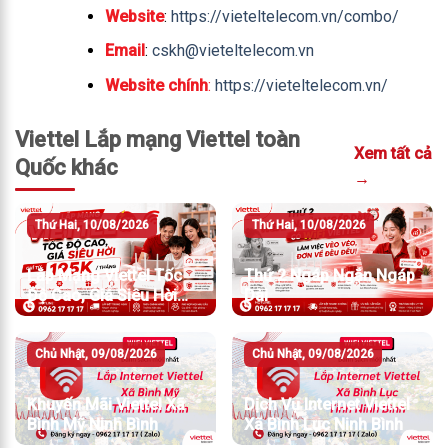
Website
:
https://vieteltelecom.vn/combo/
Email
:
cskh@vieteltelecom.vn
Website chính
:
https://vieteltelecom.vn/
Viettel Lắp mạng Viettel toàn
Xem tất cả
Quốc khác
→
Thứ Hai, 10/08/2026
Thứ Hai, 10/08/2026
Lắp Mạng Viettel Tốc
Thứ 2 Ngáp Ngắn Ngáp
Độ Cao, Giá Siêu Hời
Dài
Chỉ Từ 195K/Tháng
Chủ Nhật, 09/08/2026
Chủ Nhật, 09/08/2026
Khuyến Mãi Viettel Xã
Dịch Vụ Internet Viettel
Bình Mỹ Ninh Bình
Xã Bình Lục Ninh Bình