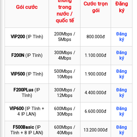
thông
Cước trọn
Đăng
Gói cước
trong
gói
ký
nước /
quốc tế
200Mbps /
Đăng
VIP200
(IP Tĩnh)
800.000đ
5Mbps
ký
300Mbps /
Đăng
F200N
(IP Tĩnh)
1.100.000đ
4Mbps
ký
500Mbps /
Đăng
VIP500
(IP Tĩnh)
1.900.000đ
10Mbps
ký
F200PLus
(IP
300Mbps /
Đăng
4.400.000đ
Tĩnh)
12Mbps
ký
VIP600
(IP Tĩnh +
600Mbps /
Đăng
6.600.000đ
4 IP LAN)
30Mbps
ký
F500Basic
(IP
600Mbps /
Đăng
13.200.000đ
Tĩnh + 8 IP LAN)
40Mbps
ký