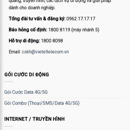
quang, truyền hình, các dịch vụ di động và giải pháp
dành cho doanh nghiệp.
Tổng đài tư vấn & đăng ký:
0962.17.17.17
Báo hỏng cố định:
1800 8119 (máy nhánh 5)
Hỗ trợ di động:
1800 8098
Email:
cskh@vieteltelecom.vn
GÓI CƯỚC DI ĐỘNG
Gói Cước Data 4G/5G
Gói Combo (Thoại/SMS/Data 4G/5G)
INTERNET / TRUYỀN HÌNH