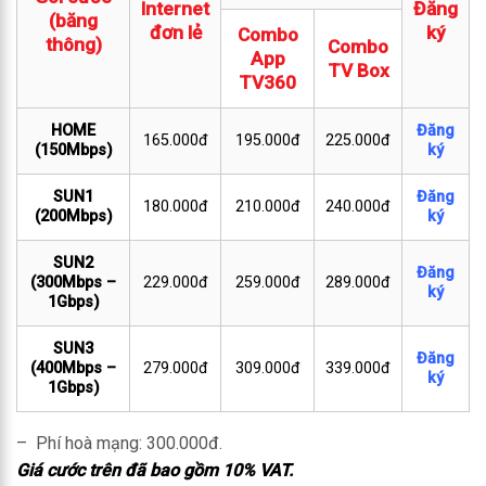
Internet
Đăng
(băng
đơn lẻ
ký
Combo
thông)
Combo
App
TV Box
TV360
HOME
Đăng
165.000đ
195.000đ
225.000đ
(150Mbps)
ký
SUN1
Đăng
180.000đ
210.000đ
240.000đ
(200Mbps)
ký
SUN2
Đăng
(300Mbps –
229.000đ
259.000đ
289.000đ
ký
1Gbps)
SUN3
Đăng
(400Mbps –
279.000đ
309.000đ
339.000đ
ký
1Gbps)
– Phí hoà mạng: 300.000đ.
Giá cước trên đã bao gồm 10% VAT.