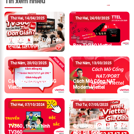
Tin xem nhiều
→
Thứ Hai, 14/04/2025
Thứ Hai, 24/03/2025
Cài App TV360 Trên Các
Dòng Tivi Đơn Giản
Box TV360 Viettel
Thứ Năm, 20/02/2025
Thứ Năm, 13/03/2025
Cách hủy gói cước 5G
Cách Mở Cổng NAT
Viettel
Modem Viettel
Thứ Hai, 07/10/2024
Thứ Tư, 07/05/2025
TV360 , truyền hình
Gói cước internet Viettel
TV360
cho gia đình