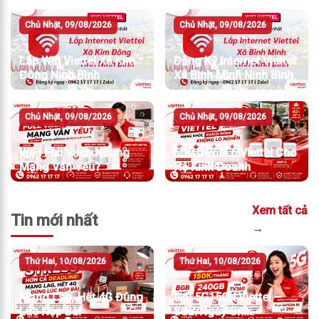
Chủ Nhật, 09/08/2026
Chủ Nhật, 09/08/2026
Lắp Wifi Viettel Xã Kim
Đăng Ký Internet Viettel
Đông Ninh Bình
Xã Bình Minh Ninh Bình
Chủ Nhật, 09/08/2026
Chủ Nhật, 09/08/2026
WiFi Full Vạch Nhưng
Mesh WiFi 6 Viettel Cho
Mạng Vẫn Yếu?
Hộ Kinh Doanh
Xem tất cả
Tin mới nhất
→
Thứ Hai, 10/08/2026
Thứ Hai, 10/08/2026
Mạng Lag, Hết 4G Đúng
Gói 5G150N Viettel –
Lúc Nộp Bài
8GB/Ngày Chỉ