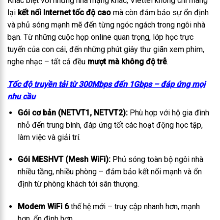
Khác biệt với những nhà mạng khác, Viettel không chỉ mang
lại
kết nối Internet tốc độ cao
mà còn đảm bảo sự ổn định
và phủ sóng mạnh mẽ đến từng ngóc ngách trong ngôi nhà
bạn. Từ những cuộc họp online quan trọng, lớp học trực
tuyến của con cái, đến những phút giây thư giãn xem phim,
nghe nhạc – tất cả đều
mượt mà không độ trễ
.
Tốc độ truyền tải từ 300Mbps đến 1Gbps – đáp ứng mọi
nhu cầu
Gói cơ bản (NETVT1, NETVT2):
Phù hợp với hộ gia đình
nhỏ đến trung bình, đáp ứng tốt các hoạt động học tập,
làm việc và giải trí.
Gói MESHVT (Mesh WiFi):
Phủ sóng toàn bộ ngôi nhà
nhiều tầng, nhiều phòng – đảm bảo kết nối mạnh và ổn
định từ phòng khách tới sân thượng.
Modem WiFi 6
thế hệ mới – truy cập nhanh hơn, mạnh
hơn, ổn định hơn.