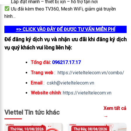
Lắp đặt nhanh – thiết bị xịn – hỗ trợ tận nơi
Ưu đãi kèm theo TV360, Mesh WiFi, giảm giá truyền
hình…
=> CLICK VÀO ĐÂY ĐỂ ĐƯỢC TƯ VẤN MIỄN PHÍ
Để đăng ký dịch vụ và nhận ưu đãi khi đăng ký dịch
vụ quý khách vui lòng liên hệ:
Tổng đài:
096217.17.17
Trang web
:
https://vieteltelecom.vn/combo/
Email
:
cskh@vieteltelecom.vn
Website chính
:
https://vieteltelecom.vn
Xem tất cả
Viettel Tin tức khác
→
Thứ Hai, 10/08/2026
Thứ Bảy, 08/08/2026