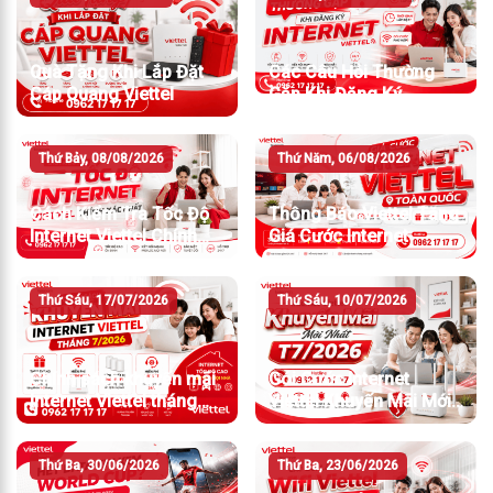
Quà Tặng Khi Lắp Đặt
Các Câu Hỏi Thường
Cáp Quang Viettel
Gặp Khi Đăng Ký
Internet Viettel
Thứ Bảy, 08/08/2026
Thứ Năm, 06/08/2026
Cách Kiểm Tra Tốc Độ
Thông Báo Viettel Tăng
Internet Viettel Chính
Giá Cước Internet
Xác Nhất
Thứ Sáu, 17/07/2026
Thứ Sáu, 10/07/2026
Chính sách khuyến mãi
Gói Cước Internet
Internet Viettel tháng
Viettel Khuyến Mãi Mới
7/2026
Nhất T7/2026
Thứ Ba, 30/06/2026
Thứ Ba, 23/06/2026