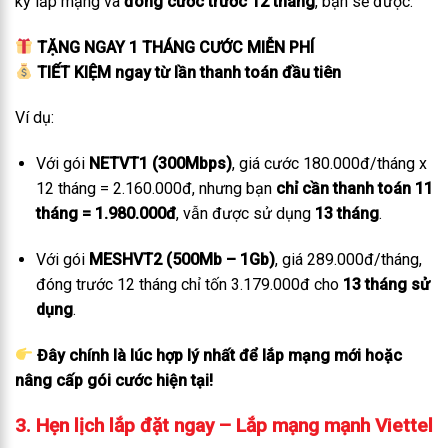
ký lắp mạng và
đóng cước trước 12 tháng
, bạn sẽ được:
TẶNG NGAY 1 THÁNG CƯỚC MIỄN PHÍ
TIẾT KIỆM ngay từ lần thanh toán đầu tiên
Ví dụ:
Với gói
NETVT1 (300Mbps)
, giá cước 180.000đ/tháng x
12 tháng = 2.160.000đ, nhưng bạn
chỉ cần thanh toán 11
tháng = 1.980.000đ
, vẫn được sử dụng
13 tháng
.
Với gói
MESHVT2 (500Mb – 1Gb)
, giá 289.000đ/tháng,
đóng trước 12 tháng chỉ tốn 3.179.000đ cho
13 tháng sử
dụng
.
Đây chính là lúc hợp lý nhất để lắp mạng mới hoặc
nâng cấp gói cước hiện tại!
3. Hẹn lịch lắp đặt ngay – Lắp mạng mạnh Viettel