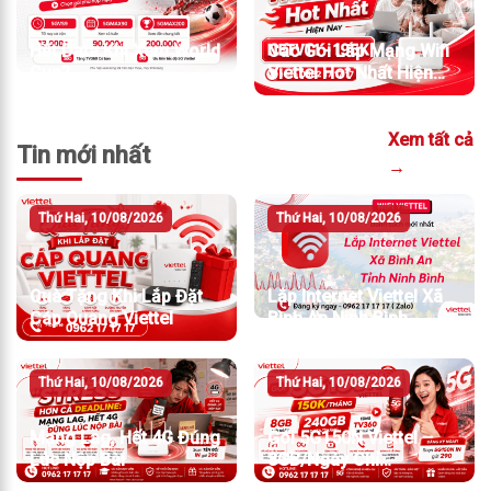
Hết Data Khi Xem World
Các Gói Lắp Mạng Wifi
Cup?
Viettel Hot Nhất Hiện
Nay
Xem tất cả
Tin mới nhất
→
Thứ Hai, 10/08/2026
Thứ Hai, 10/08/2026
Quà Tặng Khi Lắp Đặt
Lắp Internet Viettel Xã
Cáp Quang Viettel
Bình An Ninh Bình
Thứ Hai, 10/08/2026
Thứ Hai, 10/08/2026
Mạng Lag, Hết 4G Đúng
Gói 5G150N Viettel –
Lúc Nộp Bài
8GB/Ngày Chỉ
150K/Tháng