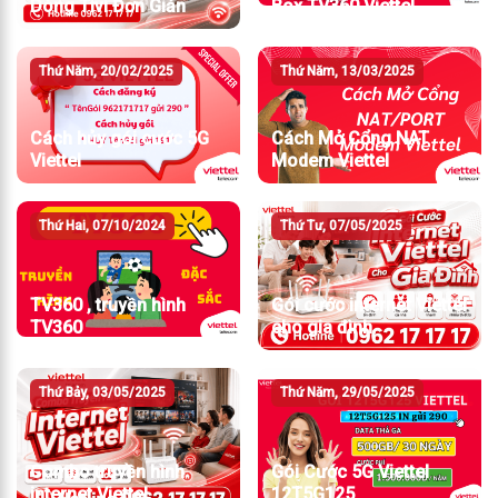
Dòng Tivi Đơn Giản
Box TV360 Viettel
Thứ Năm, 20/02/2025
Thứ Năm, 13/03/2025
Cách hủy gói cước 5G
Cách Mở Cổng NAT
Viettel
Modem Viettel
Thứ Hai, 07/10/2024
Thứ Tư, 07/05/2025
TV360 , truyền hình
Gói cước internet Viettel
TV360
cho gia đình
Thứ Bảy, 03/05/2025
Thứ Năm, 29/05/2025
Combo truyền hình
Gói Cước 5G Viettel
internet Viettel
12T5G125