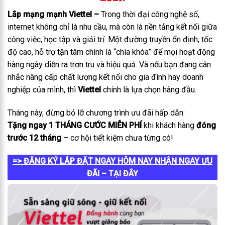
Lắp mạng mạnh Viettel –
Trong thời đại công nghệ số,
internet không chỉ là nhu cầu, mà còn là nền tảng kết nối giữa
công việc, học tập và giải trí. Một đường truyền ổn định, tốc
độ cao, hỗ trợ tận tâm chính là “chìa khóa” để mọi hoạt động
hàng ngày diễn ra trơn tru và hiệu quả. Và nếu bạn đang cân
nhắc nâng cấp chất lượng kết nối cho gia đình hay doanh
nghiệp của mình, thì
Viettel
chính là lựa chọn hàng đầu.
Tháng này, đừng bỏ lỡ chương trình ưu đãi hấp dẫn:
Tặng ngay 1 THÁNG CƯỚC MIỄN PHÍ
khi khách hàng
đóng
trước 12 tháng
– cơ hội tiết kiệm chưa từng có!
=> ĐĂNG KÝ LẮP ĐẶT NGAY HÔM NAY NHẬN NGAY ƯU
ĐÃI – TẠI ĐÂY