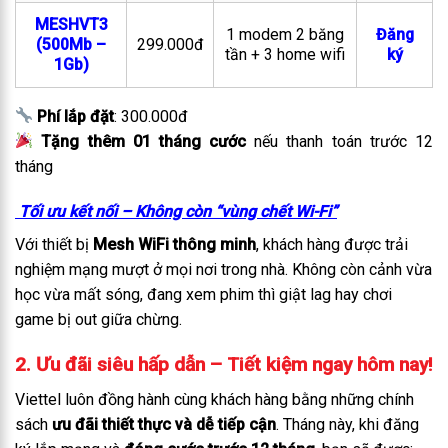
MESHVT3
1 modem 2 băng
Đăng
(500Mb –
299.000đ
tần + 3 home wifi
ký
1Gb)
Phí lắp đặt
: 300.000đ
Tặng thêm 01 tháng cước
nếu thanh toán trước 12
tháng
Tối ưu kết nối – Không còn “vùng chết Wi-Fi”
Với thiết bị
Mesh WiFi thông minh
, khách hàng được trải
nghiệm mạng mượt ở mọi nơi trong nhà. Không còn cảnh vừa
học vừa mất sóng, đang xem phim thì giật lag hay chơi
game bị out giữa chừng.
2. Ưu đãi siêu hấp dẫn – Tiết kiệm ngay hôm nay!
Viettel luôn đồng hành cùng khách hàng bằng những chính
sách
ưu đãi thiết thực và dễ tiếp cận
. Tháng này, khi đăng