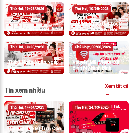
Thứ Hai, 10/08/2026
Thứ Hai, 10/08/2026
Lắp Mạng Viettel Tốc
Siêu SIM 5G Viettel
Độ Cao, Giá Siêu Hời
Chỉ Từ 195K/Tháng
Thứ Hai, 10/08/2026
Chủ Nhật, 09/08/2026
Thứ 2 Ngáp Ngắn Ngáp
Khuyến Mãi Viettel Xã
Dài
Bình Mỹ Ninh Bình
Xem tất cả
Tin xem nhiều
→
Thứ Hai, 14/04/2025
Thứ Hai, 24/03/2025
Cài App TV360 Trên Các