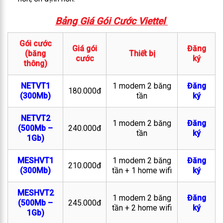
Bảng Giá Gói Cước Viettel
Gói cước
Giá gói
Đăng
(băng
Thiết bị
cước
ký
thông)
NETVT1
1 modem 2 băng
Đăng
180.000đ
(300Mb)
tần
ký
NETVT2
1 modem 2 băng
Đăng
(500Mb –
240.000đ
tần
ký
1Gb)
MESHVT1
1 modem 2 băng
Đăng
210.000đ
(300Mb)
tần + 1 home wifi
ký
MESHVT2
1 modem 2 băng
Đăng
(500Mb –
245.000đ
tần + 2 home wifi
ký
1Gb)