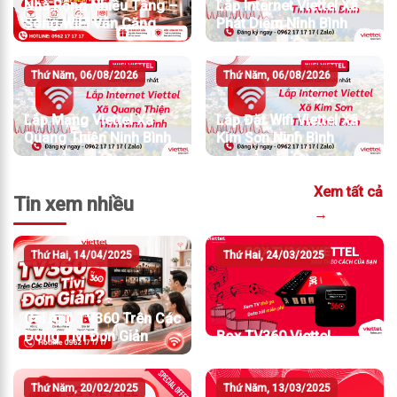
Nhà Rộng Nhiều Tầng –
Lắp Internet Viettel Xã
Sóng WiFi Vẫn Căng
Phát Diệm Ninh Bình
Thứ Năm, 06/08/2026
Thứ Năm, 06/08/2026
Lắp Mạng Viettel Xã
Lắp Đặt Wifi Viettel Xã
Quang Thiện Ninh Bình
Kim Sơn Ninh Bình
Xem tất cả
Tin xem nhiều
→
Thứ Hai, 14/04/2025
Thứ Hai, 24/03/2025
Cài App TV360 Trên Các
Dòng Tivi Đơn Giản
Box TV360 Viettel
Thứ Năm, 20/02/2025
Thứ Năm, 13/03/2025