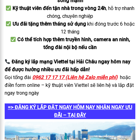
sóng mạnh
Kỹ thuật viên đến tận nhà trong vòng 24h
, hỗ trợ nhanh
chóng, chuyên nghiệp
Ưu đãi tặng thêm tháng sử dụng
khi đóng trước 6 hoặc
12 tháng
Có thể tích hợp thêm truyền hình, camera an ninh,
tổng đài nội bộ nếu cần
Đăng ký lắp mạng Viettel tại Hải Châu ngay hôm nay
để được hưởng nhiều ưu đãi hấp dẫn!
Gọi tổng đài
0962 17 17 17 (Liên hệ Zalo miễn phí)
hoặc
điền form online – kỹ thuật viên Viettel sẽ liên hệ và lắp đặt
ngay trong ngày
=> ĐĂNG KÝ LẮP ĐẶT NGAY HÔM NAY NHẬN NGAY ƯU
ĐÃI – TẠI ĐÂY