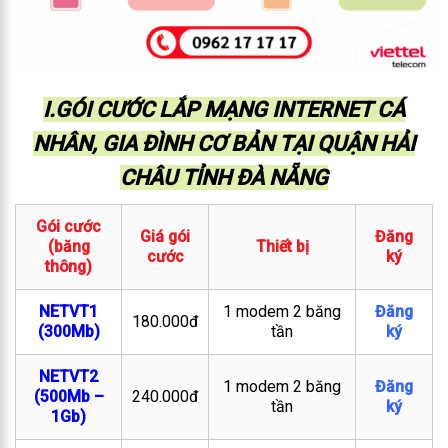
I.GÓI CƯỚC LẮP MẠNG INTERNET CÁ
NHÂN, GIA ĐÌNH CƠ BẢN TẠI QUẬN HẢI
CHÂU TỈNH ĐÀ NẴNG
Gói cước
Giá gói
Đăng
(băng
Thiết bị
cước
ký
thông)
NETVT1
1 modem 2 băng
Đăng
180.000đ
(300Mb)
tần
ký
NETVT2
1 modem 2 băng
Đăng
(500Mb –
240.000đ
tần
ký
1Gb)