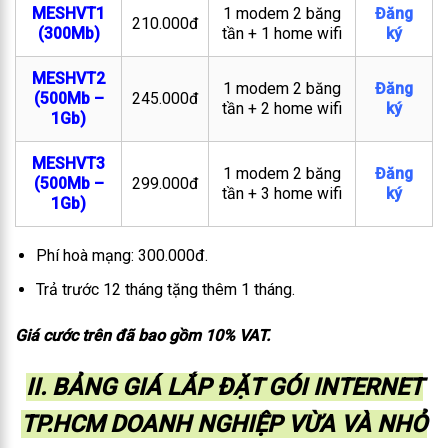
MESHVT1
1 modem 2 băng
Đăng
210.000đ
(300Mb)
tần + 1 home wifi
ký
MESHVT2
1 modem 2 băng
Đăng
(500Mb –
245.000đ
tần + 2 home wifi
ký
1Gb)
MESHVT3
1 modem 2 băng
Đăng
(500Mb –
299.000đ
tần + 3 home wifi
ký
1Gb)
Phí hoà mạng: 300.000đ.
Trả trước 12 tháng tặng thêm 1 tháng.
Giá cước trên đã bao gồm 10% VAT.
II. BẢNG GIÁ LẮP ĐẶT GÓI INTERNET
TP.HCM DOANH NGHIỆP VỪA VÀ NHỎ