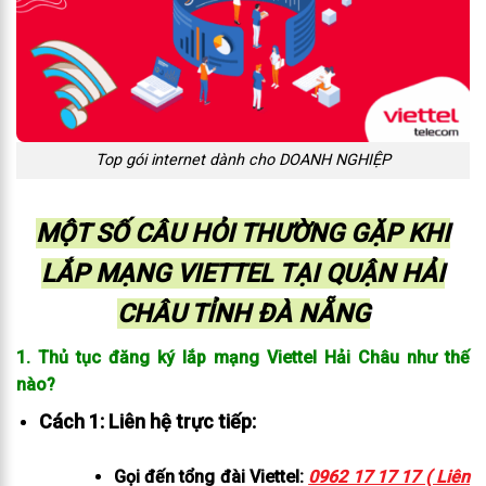
Top gói internet dành cho DOANH NGHIỆP
MỘT SỐ CÂU HỎI THƯỜNG GẶP KHI
LẮP MẠNG VIETTEL TẠI QUẬN HẢI
CHÂU TỈNH ĐÀ NẴNG
1. Thủ tục đăng ký lắp mạng Viettel Hải Châu như thế
nào?
Cách 1: Liên hệ trực tiếp:
Gọi đến tổng đài Viettel:
0962 17 17 17 ( Liên