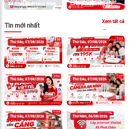
Xã Chất Bình Ninh Bình
CHO DOANH NGHIỆP
TỐC ĐỘ MẠNH
Xem tất cả
Tin mới nhất
→
Thứ Sáu, 07/08/2026
Thứ Sáu, 07/08/2026
Top 3 Gói SIM Viettel
Bảng Giá WiFi Viettel
Hot Nhất
Mới 2026
Thứ Sáu, 07/08/2026
Thứ Sáu, 07/08/2026
Chuyển Sang Trả Sau
Lắp WiFi Viettel Hôm
Viettel
Nay – Nhận Thêm
Camera An Ninh
Thứ Sáu, 07/08/2026
Thứ Năm, 06/08/2026