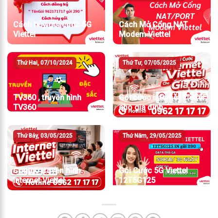
Cách hủy gói cước 5G
Cách Mở Cổng NAT
Viettel
Modem Viettel
Thứ Hai, 07/10/2024
Thứ Tư, 07/05/2025
TV360 , truyền hình
Gói cước internet Viettel
TV360
cho gia đình
Thứ Bảy, 03/05/2025
Thứ Năm, 29/05/2025
Combo truyền hình
Gói Cước 5G Viettel
internet Viettel
12T5G125