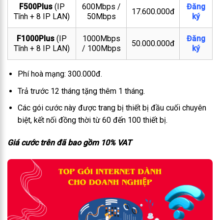
F500Plus
(IP
600Mbps /
Đăng
17.600.000đ
Tĩnh + 8 IP LAN)
50Mbps
ký
F1000Plus
(IP
1000Mbps
Đăng
50.000.000đ
Tĩnh + 8 IP LAN)
/ 100Mbps
ký
Phí hoà mạng: 300.000đ.
Trả trước 12 tháng tặng thêm 1 tháng.
Các gói cước này được trang bị thiết bị đầu cuối chuyên
biệt, kết nối đồng thời từ 60 đến 100 thiết bị.
Giá cước trên đã bao gồm 10% VAT