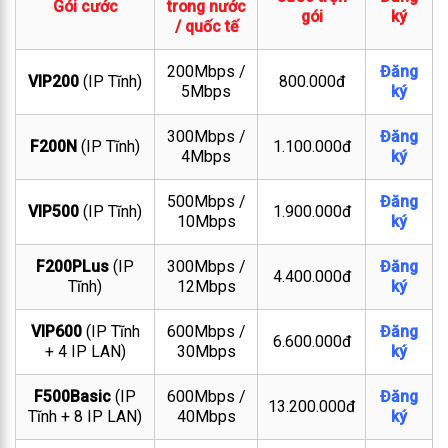
Gói cước
trong nước
gói
ký
/ quốc tế
200Mbps /
Đăng
VIP200
(IP Tĩnh)
800.000đ
5Mbps
ký
300Mbps /
Đăng
F200N
(IP Tĩnh)
1.100.000đ
4Mbps
ký
500Mbps /
Đăng
VIP500
(IP Tĩnh)
1.900.000đ
10Mbps
ký
F200PLus
(IP
300Mbps /
Đăng
4.400.000đ
Tĩnh)
12Mbps
ký
VIP600
(IP Tĩnh
600Mbps /
Đăng
6.600.000đ
+ 4 IP LAN)
30Mbps
ký
F500Basic
(IP
600Mbps /
Đăng
13.200.000đ
Tĩnh + 8 IP LAN)
40Mbps
ký