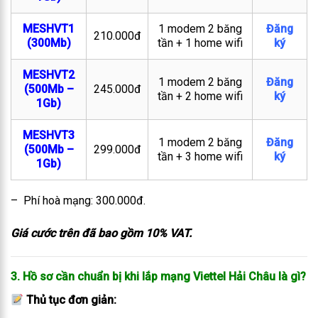
MESHVT1
1 modem 2 băng
Đăng
210.000đ
(300Mb)
tần + 1 home wifi
ký
MESHVT2
1 modem 2 băng
Đăng
(500Mb –
245.000đ
tần + 2 home wifi
ký
1Gb)
MESHVT3
1 modem 2 băng
Đăng
(500Mb –
299.000đ
tần + 3 home wifi
ký
1Gb)
– Phí hoà mạng: 300.000đ.
Giá cước trên đã bao gồm 10% VAT.
3. Hồ sơ cần chuẩn bị khi lắp mạng Viettel Hải Châu là gì?
Thủ tục đơn giản: