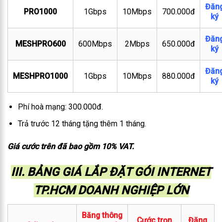
Đăn
PRO1000
1Gbps
10Mbps
700.000đ
ký
Đăn
MESHPRO600
600Mbps
2Mbps
650.000đ
ký
Đăn
MESHPRO1000
1Gbps
10Mbps
880.000đ
ký
Phí hoà mạng: 300.000đ.
Trả trước 12 tháng tặng thêm 1 tháng.
Giá cước trên đã bao gồm 10% VAT.
III. BẢNG GIÁ LẮP ĐẶT GÓI INTERNET
TP.HCM DOANH NGHIỆP LỚN
Băng thông
Cước trọn
Đăng