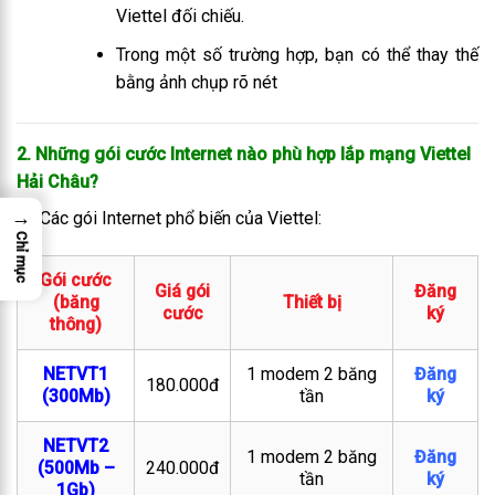
Viettel đối chiếu.
Trong một số trường hợp, bạn có thể thay thế
bằng ảnh chụp rõ nét
2. Những gói cước Internet nào phù hợp lắp mạng Viettel
Hải Châu
?
→
Các gói Internet phổ biến của Viettel:
Chỉ mục
Gói cước
Giá gói
Đăng
(băng
Thiết bị
cước
ký
thông)
NETVT1
1 modem 2 băng
Đăng
180.000đ
(300Mb)
tần
ký
NETVT2
1 modem 2 băng
Đăng
(500Mb –
240.000đ
tần
ký
1Gb)