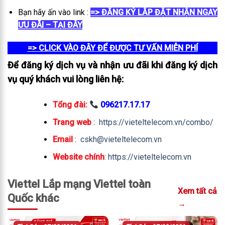
Bạn hãy ấn vào link :
=> ĐĂNG KÝ LẮP ĐẶT NHẬN NGAY
ƯU ĐÃI – TẠI ĐÂY
=> CLICK VÀO ĐÂY ĐỂ ĐƯỢC TƯ VẤN MIỄN PHÍ
Để đăng ký dịch vụ và nhận ưu đãi khi đăng ký dịch
vụ quý khách vui lòng liên hệ:
Tổng đài:
096217.17.17
Trang web
:
https://vieteltelecom.vn/combo/
Email
:
cskh@vieteltelecom.vn
Website chính
:
https://vieteltelecom.vn
Viettel Lắp mạng Viettel toàn
Xem tất cả
Quốc khác
→