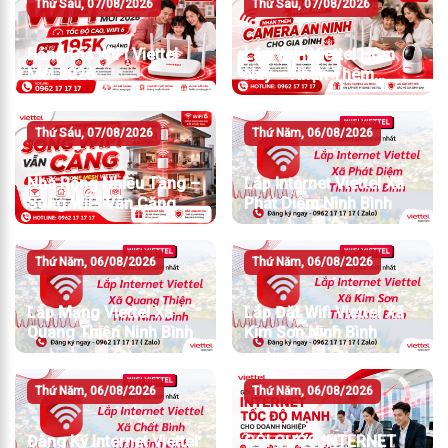
Thứ Sáu, 07/08/2026
Thứ Sáu, 07/08/2026
Bảng Giá WiFi Viettel
Lắp WiFi Viettel Hôm
Mới 2026
Nay – Nhận Thêm
Camera An Ninh
Thứ Sáu, 07/08/2026
Thứ Năm, 06/08/2026
Nhà Rộng Nhiều Tầng –
Lắp Internet Viettel Xã
Sóng WiFi Vẫn Căng
Phát Diệm Ninh Bình
Thứ Năm, 06/08/2026
Thứ Năm, 06/08/2026
Lắp Mạng Viettel Xã
Lắp Đặt Wifi Viettel Xã
Quang Thiện Ninh Bình
Kim Sơn Ninh Bình
Thứ Năm, 06/08/2026
Thứ Năm, 06/08/2026
Đăng Ký Internet Viettel
GÓI CƯỚC INTERNET