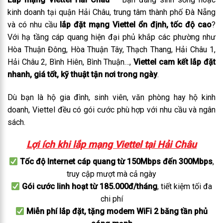
kinh doanh tại quận Hải Châu, trung tâm thành phố Đà Nẵng
và có nhu cầu
lắp đặt mạng Viettel ổn định, tốc độ cao
?
Với hạ tầng cáp quang hiện đại phủ khắp các phường như
Hòa Thuận Đông, Hòa Thuận Tây, Thạch Thang, Hải Châu 1,
Hải Châu 2, Bình Hiên, Bình Thuận…,
Viettel cam kết lắp đặt
nhanh, giá tốt, kỹ thuật tận nơi trong ngày
.
Dù bạn là hộ gia đình, sinh viên, văn phòng hay hộ kinh
doanh, Viettel đều có gói cước phù hợp với nhu cầu và ngân
sách.
Lợi ích khi lắp mạng Viettel tại Hải Châu
Tốc độ Internet cáp quang từ 150Mbps đến 300Mbps
,
truy cập mượt mà cả ngày
Gói cước linh hoạt từ 185.000đ/tháng
, tiết kiệm tối đa
chi phí
Miễn phí lắp đặt, tặng modem WiFi 2 băng tần phủ