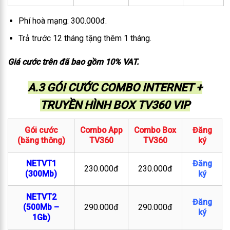
Phí hoà mạng: 300.000đ.
Trả trước 12 tháng tặng thêm 1 tháng.
Giá cước trên đã bao gồm 10% VAT.
A.3 GÓI CƯỚC COMBO INTERNET +
TRUYỀN HÌNH BOX TV360 VIP
Gói cước
Combo App
Combo Box
Đăng
(băng thông)
TV360
TV360
ký
NETVT1
Đăng
230.000đ
230.000đ
(300Mb)
ký
NETVT2
Đăng
(500Mb –
290.000đ
290.000đ
ký
1Gb)