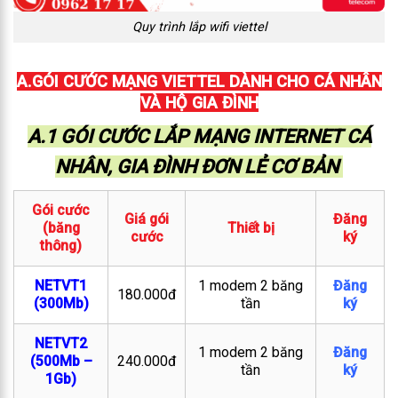
Quy trình lắp wifi viettel
A.GÓI CƯỚC MẠNG VIETTEL DÀNH CHO CÁ NHÂN
VÀ HỘ GIA ĐÌNH
A.1 GÓI CƯỚC LẮP MẠNG INTERNET CÁ
NHÂN, GIA ĐÌNH ĐƠN LẺ CƠ BẢN
Gói cước
Giá gói
Đăng
(băng
Thiết bị
cước
ký
thông)
NETVT1
1 modem 2 băng
Đăng
180.000đ
(300Mb)
tần
ký
NETVT2
1 modem 2 băng
Đăng
(500Mb –
240.000đ
tần
ký
1Gb)