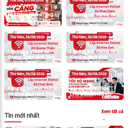
Thứ Sáu, 07/08/2026
Thứ Năm, 06/08/2026
Nhà Rộng Nhiều Tầng –
Lắp Internet Viettel Xã
Sóng WiFi Vẫn Căng
Phát Diệm Ninh Bình
Thứ Năm, 06/08/2026
Thứ Năm, 06/08/2026
Lắp Mạng Viettel Xã
Lắp Đặt Wifi Viettel Xã
Quang Thiện Ninh Bình
Kim Sơn Ninh Bình
Thứ Năm, 06/08/2026
Thứ Năm, 06/08/2026
Đăng Ký Internet Viettel
GÓI CƯỚC INTERNET
Xã Chất Bình Ninh Bình
CHO DOANH NGHIỆP
TỐC ĐỘ MẠNH
Xem tất cả
Tin mới nhất
→