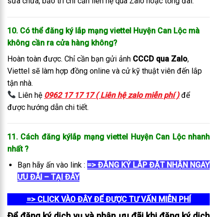
sửa chữa, bảo trì chỉ cần liên hệ qua Zalo hoặc tổng đài.
10. Có thể đăng ký lắp mạng viettel Huyện Can Lộc mà
không cần ra cửa hàng không?
Hoàn toàn được. Chỉ cần bạn gửi ảnh
CCCD qua Zalo
,
Viettel sẽ làm hợp đồng online và cử kỹ thuật viên đến lắp
tận nhà.
Liên hệ
0962 17 17 17 ( Liên hệ zalo miễn phí )
để
được hướng dẫn chi tiết.
11. Cách đăng kýlắp mạng viettel Huyện Can Lộc
nhanh
nhất
?
Bạn hãy ấn vào link :
=> ĐĂNG KÝ LẮP ĐẶT NHẬN NGAY
ƯU ĐÃI – TẠI ĐÂY
=> CLICK VÀO ĐÂY ĐỂ ĐƯỢC TƯ VẤN MIỄN PHÍ
Để đăng ký dịch vụ và nhận ưu đãi khi đăng ký dịch