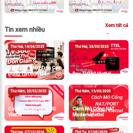
Lắp Mạng Viettel Xã
Lắp Đặt Wifi Viettel Xã
Quang Thiện Ninh Bình
Kim Sơn Ninh Bình
Xem tất cả
Tin xem nhiều
→
Thứ Hai, 14/04/2025
Thứ Hai, 24/03/2025
Cài App TV360 Trên Các
Dòng Tivi Đơn Giản
Box TV360 Viettel
Thứ Năm, 20/02/2025
Thứ Năm, 13/03/2025
Cách hủy gói cước 5G
Cách Mở Cổng NAT
Viettel
Modem Viettel
Thứ Hai, 07/10/2024
Thứ Tư, 07/05/2025