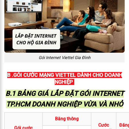
Gói Internet Viettel Gia Đình
B .GÓI CƯỚC MẠNG VIETTEL DÀNH CHO DOANH
NGHIỆP
B.1 BẢNG GIÁ LẮP ĐẶT GÓI INTERNET
TP.HCM DOANH NGHIỆP VỪA VÀ NHỎ
Băng thông
Cước
Đăn
Gói cước