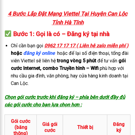
4 Bước Lắp Đặt Mạng Viettel Tại Huyện Can Lộc
Tỉnh Hà Tĩnh
Bước 1: Gọi là có – Đăng ký tại nhà
Chỉ cần bạn gọi
0962 17 17 17 ( Liên hệ zalo miễn phí )
hoặc
đăng ký online
hoặc để lại số điện thoại, tổng đài
viên Viettel sẽ liên hệ
trong vòng 5 phút
để tư vấn
gói
cước Internet, combo Truyền hình – Wifi
phù hợp với
nhu cầu gia đình, văn phòng, hay cửa hàng kinh doanh tại
Can Lộc.
Chọn gói cước trước khi đăng ký – phía bên dưới đầy đủ
các gói cước cho bạn lựa chọn hơn :
Gói cước
Giá gói
Đăng
(băng
Thiết bị
cước
ký
thông)