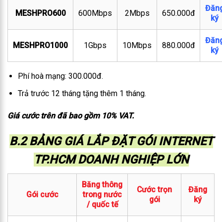
Đăn
MESHPRO600
600Mbps
2Mbps
650.000đ
ký
Đăn
MESHPRO1000
1Gbps
10Mbps
880.000đ
ký
Phí hoà mạng: 300.000đ.
Trả trước 12 tháng tặng thêm 1 tháng.
Giá cước trên đã bao gồm 10% VAT.
B.2 BẢNG GIÁ LẮP ĐẶT GÓI INTERNET
TP.HCM DOANH NGHIỆP LỚN
Băng thông
Cước trọn
Đăng
Gói cước
trong nước
gói
ký
/ quốc tế