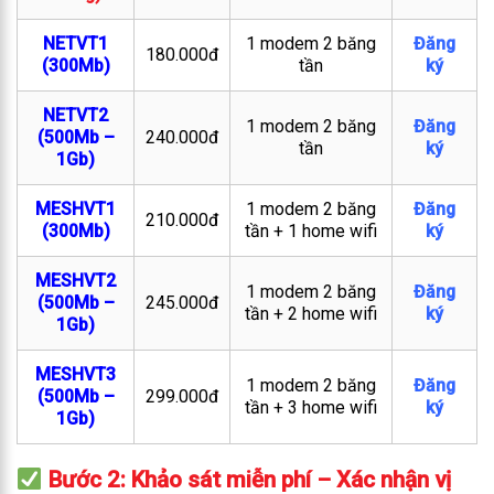
NETVT1
1 modem 2 băng
Đăng
180.000đ
(300Mb)
tần
ký
NETVT2
1 modem 2 băng
Đăng
(500Mb –
240.000đ
tần
ký
1Gb)
MESHVT1
1 modem 2 băng
Đăng
210.000đ
(300Mb)
tần + 1 home wifi
ký
MESHVT2
1 modem 2 băng
Đăng
(500Mb –
245.000đ
tần + 2 home wifi
ký
1Gb)
MESHVT3
1 modem 2 băng
Đăng
(500Mb –
299.000đ
tần + 3 home wifi
ký
1Gb)
Bước 2: Khảo sát miễn phí – Xác nhận vị