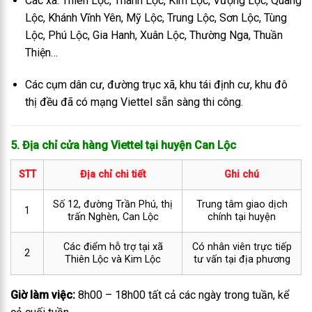
Các xã: Thiên Lộc, Thanh Lộc, Kim Lộc, Vượng Lộc, Quang
Lộc, Khánh Vĩnh Yên, Mỹ Lộc, Trung Lộc, Sơn Lộc, Tùng
Lộc, Phú Lộc, Gia Hanh, Xuân Lộc, Thường Nga, Thuần
Thiện…
Các cụm dân cư, đường trục xã, khu tái định cư, khu đô
thị đều đã có mạng Viettel sẵn sàng thi công.
5. Địa chỉ cửa hàng Viettel tại huyện Can Lộc
STT
Địa chỉ chi tiết
Ghi chú
Số 12, đường Trần Phú, thị
Trung tâm giao dịch
1
trấn Nghèn, Can Lộc
chính tại huyện
Các điểm hỗ trợ tại xã
Có nhân viên trực tiếp
2
Thiên Lộc và Kim Lộc
tư vấn tại địa phương
Giờ làm việc:
8h00 – 18h00 tất cả các ngày trong tuần, kể