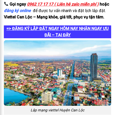
Gọi ngay
0962 17 17 17 ( Liên hệ zalo miễn phí )
hoặc
đăng ký online
để được tư vấn nhanh và đặt lịch lắp đặt.
Viettel Can Lộc – Mạng khỏe, giá tốt, phục vụ tận tâm.
=> ĐĂNG KÝ LẮP ĐẶT NGAY HÔM NAY NHẬN NGAY ƯU
ĐÃI – TẠI ĐÂY
Lắp mạng viettel Huyện Can Lộc