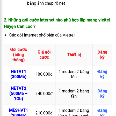
bằng ảnh chụp rõ nét
2. Những gói cước Internet nào phù hợp lắp mạng viettel
Huyện Can Lộc
?
Các gói Internet phổ biến của Viettel:
Gói cước
Giá gói
Đăng
(băng
Thiết bị
cước
ký
thông)
NETVT1
1 modem 2 băng
Đăng
180.000đ
(300Mb)
tần
ký
NETVT2
1 modem 2 băng
Đăng
(500Mb –
240.000đ
tần
ký
1Gb)
MESHVT1
1 modem 2 băng
Đăng
210.000đ
(300Mb)
tần + 1 home wifi
ký