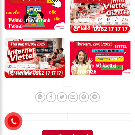
TV360 , truyền hình
Gói cước internet Viettel
TV360
cho gia đình
Thứ Bảy, 03/05/2025
Thứ Năm, 29/05/2025
Combo truyền hình
Gói Cước 5G Viettel
internet Viettel
12T5G125