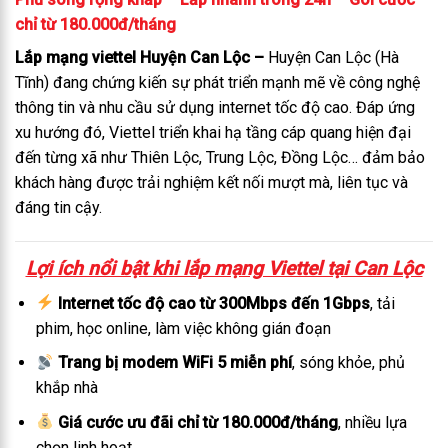
chỉ từ 180.000đ/tháng
Lắp mạng viettel Huyện Can Lộc –
Huyện Can Lộc (Hà
Tĩnh) đang chứng kiến sự phát triển mạnh mẽ về công nghệ
thông tin và nhu cầu sử dụng internet tốc độ cao. Đáp ứng
xu hướng đó, Viettel triển khai hạ tầng cáp quang hiện đại
đến từng xã như Thiên Lộc, Trung Lộc, Đồng Lộc… đảm bảo
khách hàng được trải nghiệm kết nối mượt mà, liên tục và
đáng tin cậy.
Lợi ích nổi bật khi lắp mạng Viettel tại Can Lộc
Internet tốc độ cao từ 300Mbps đến 1Gbps
, tải
phim, học online, làm việc không gián đoạn
Trang bị modem WiFi 5 miễn phí
, sóng khỏe, phủ
khắp nhà
Giá cước ưu đãi chỉ từ 180.000đ/tháng
, nhiều lựa
chọn linh hoạt