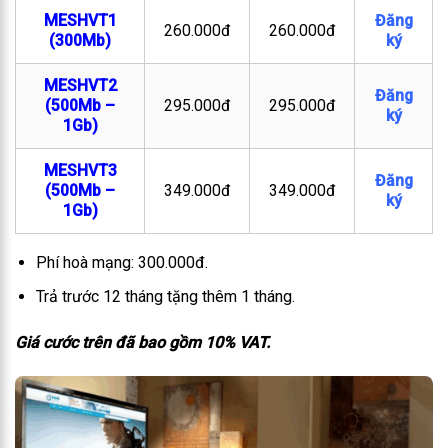
MESHVT1
Đăng
260.000đ
260.000đ
(300Mb)
ký
MESHVT2
Đăng
(500Mb –
295.000đ
295.000đ
ký
1Gb)
MESHVT3
Đăng
(500Mb –
349.000đ
349.000đ
ký
1Gb)
Phí hoà mạng: 300.000đ.
Trả trước 12 tháng tặng thêm 1 tháng.
Giá cước trên đã bao gồm 10% VAT.