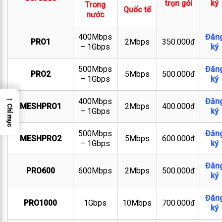
trọn gói
ký
Trong
Quốc tế
nước
400Mbps
Đăn
PRO1
2Mbps
350.000đ
– 1Gbps
ký
500Mbps
Đăn
PRO2
5Mbps
500.000đ
– 1Gbps
ký
→
400Mbps
Đăn
MESHPRO1
2Mbps
400.000đ
Chỉ mục
– 1Gbps
ký
500Mbps
Đăn
MESHPRO2
5Mbps
600.000đ
– 1Gbps
ký
Đăn
PRO600
600Mbps
2Mbps
500.000đ
ký
Đăn
PRO1000
1Gbps
10Mbps
700.000đ
ký