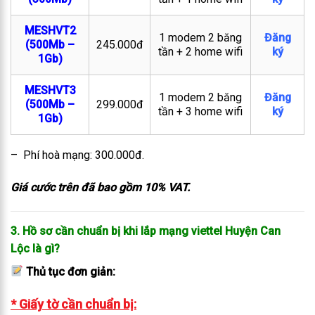
MESHVT2
1 modem 2 băng
Đăng
(500Mb –
245.000đ
tần + 2 home wifi
ký
1Gb)
MESHVT3
1 modem 2 băng
Đăng
(500Mb –
299.000đ
tần + 3 home wifi
ký
1Gb)
– Phí hoà mạng: 300.000đ.
Giá cước trên đã bao gồm 10% VAT.
3. Hồ sơ cần chuẩn bị khi lắp mạng viettel Huyện Can
Lộc là gì?
Thủ tục đơn giản:
* Giấy tờ cần chuẩn bị: