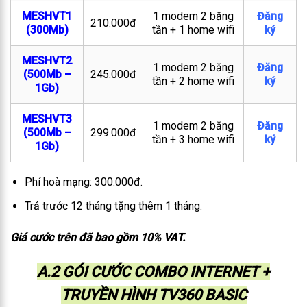
MESHVT1
1 modem 2 băng
Đăng
210.000đ
(300Mb)
tần + 1 home wifi
ký
MESHVT2
1 modem 2 băng
Đăng
(500Mb –
245.000đ
tần + 2 home wifi
ký
1Gb)
MESHVT3
1 modem 2 băng
Đăng
(500Mb –
299.000đ
tần + 3 home wifi
ký
1Gb)
Phí hoà mạng: 300.000đ.
Trả trước 12 tháng tặng thêm 1 tháng.
Giá cước trên đã bao gồm 10% VAT.
A.2 GÓI CƯỚC COMBO INTERNET +
TRUYỀN HÌNH TV360 BASIC