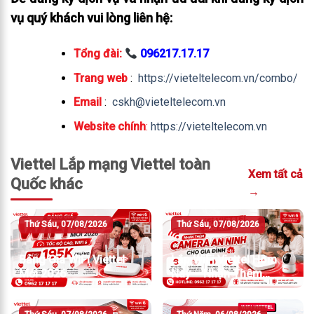
vụ quý khách vui lòng liên hệ:
Tổng đài:
096217.17.17
Trang web
:
https://vieteltelecom.vn/combo/
Email
:
cskh@vieteltelecom.vn
Website chính
:
https://vieteltelecom.vn
Viettel Lắp mạng Viettel toàn
Xem tất cả
Quốc khác
→
Thứ Sáu, 07/08/2026
Thứ Sáu, 07/08/2026
Bảng Giá WiFi Viettel
Lắp WiFi Viettel Hôm
Mới 2026
Nay – Nhận Thêm
Camera An Ninh