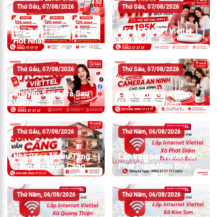
Thứ Sáu, 07/08/2026
Thứ Sáu, 07/08/2026
Top 3 Gói SIM Viettel
Bảng Giá WiFi Viettel
Hot Nhất
Mới 2026
Thứ Sáu, 07/08/2026
Thứ Sáu, 07/08/2026
Chuyển Sang Trả Sau
Lắp WiFi Viettel Hôm
Viettel
Nay – Nhận Thêm
Camera An Ninh
Thứ Sáu, 07/08/2026
Thứ Năm, 06/08/2026
Nhà Rộng Nhiều Tầng –
Lắp Internet Viettel Xã
Sóng WiFi Vẫn Căng
Phát Diệm Ninh Bình
Thứ Năm, 06/08/2026
Thứ Năm, 06/08/2026