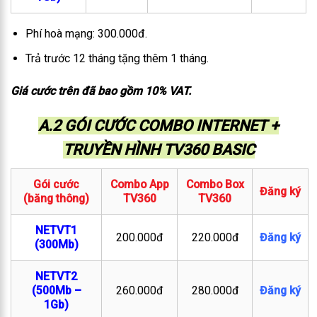
Phí hoà mạng: 300.000đ.
Trả trước 12 tháng tặng thêm 1 tháng.
Giá cước trên đã bao gồm 10% VAT.
A.2 GÓI CƯỚC COMBO INTERNET +
TRUYỀN HÌNH TV360 BASIC
Gói cước
Combo App
Combo Box
Đăng ký
(băng thông)
TV360
TV360
NETVT1
200.000đ
220.000đ
Đăng ký
(300Mb)
NETVT2
(500Mb –
260.000đ
280.000đ
Đăng ký
1Gb)