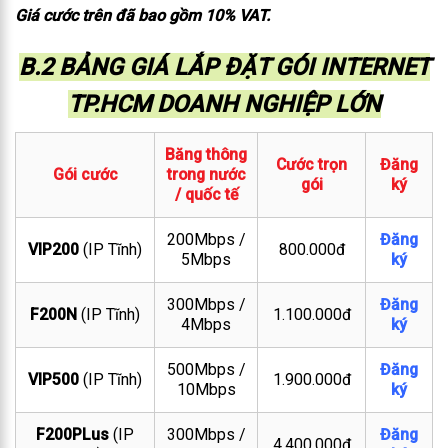
Giá cước trên đã bao gồm 10% VAT.
B.2 BẢNG GIÁ LẮP ĐẶT GÓI INTERNET
TP.HCM DOANH NGHIỆP LỚN
Băng thông
Cước trọn
Đăng
Gói cước
trong nước
gói
ký
/ quốc tế
200Mbps /
Đăng
VIP200
(IP Tĩnh)
800.000đ
5Mbps
ký
300Mbps /
Đăng
F200N
(IP Tĩnh)
1.100.000đ
4Mbps
ký
500Mbps /
Đăng
VIP500
(IP Tĩnh)
1.900.000đ
10Mbps
ký
F200PLus
(IP
300Mbps /
Đăng
4.400.000đ