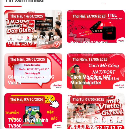
→
Thứ Hai, 14/04/2025
Thứ Hai, 24/03/2025
Cài App TV360 Trên Các
Dòng Tivi Đơn Giản
Box TV360 Viettel
Thứ Năm, 20/02/2025
Thứ Năm, 13/03/2025
Cách hủy gói cước 5G
Cách Mở Cổng NAT
Viettel
Modem Viettel
Thứ Hai, 07/10/2024
Thứ Tư, 07/05/2025
TV360 , truyền hình
Gói cước internet Viettel
TV360
cho gia đình