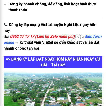
Đăng ký nhanh chóng, dễ dàng, linh hoạt hình thức
thanh toán
Đăng ký lắp mạng Viettel huyện Nghi Lộc ngay hôm
nay
Gọi
0962 17 17 17 (Liên hệ Zalo miễn phí)
hoặc
điền form
online
—
kỹ thuật viên Viettel sẽ đến khảo sát và lắp đặt
nhanh chóng tận nơi
=> ĐĂNG KÝ LẮP ĐẶT NGAY HÔM NAY NHẬN NGAY ƯU
ĐÃI – TẠI ĐÂY