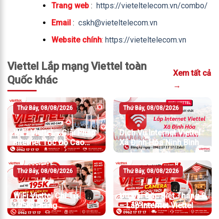
Trang web
:
https://vieteltelecom.vn/combo/
Email
:
cskh@vieteltelecom.vn
Website chính
:
https://vieteltelecom.vn
Viettel Lắp mạng Viettel toàn
Xem tất cả
Quốc khác
→
Thứ Bảy, 08/08/2026
Thứ Bảy, 08/08/2026
WiFi Viettel – Giải Pháp
Dịch Vụ Internet Viettel
Internet Tốc Độ Cao
Xã Định Hóa Ninh Bình
Cho Gia Đình Và Doanh
Nghiệp
Thứ Bảy, 08/08/2026
Thứ Bảy, 08/08/2026
WiFi Viettel Chỉ Từ
Ưu Đãi Đặc Biệt Tháng 8
195K/Tháng
– Lắp Internet Viettel