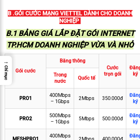
B .GÓI CƯỚC MẠNG VIETTEL DÀNH CHO DOANH
NGHIỆP
B.1 BẢNG GIÁ LẮP ĐẶT GÓI INTERNET
TP.HCM DOANH NGHIỆP VỪA VÀ NHỎ
Băng thông
→
Cước
Đăn
Chỉ mục
Gói cước
trọn gói
ký
Trong
Quốc tế
nước
400Mbps
Đăn
PRO1
2Mbps
350.000đ
– 1Gbps
ký
500Mbps
Đăn
PRO2
5Mbps
500.000đ
– 1Gbps
ký
400Mbps
Đăn
MESHPRO1
2Mbps
400.000đ