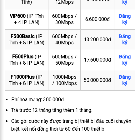
Tĩnh)
12Mbps
ký
VIP600
(IP Tĩnh
600Mbps /
Đăng
6.600.000đ
+ 4 IP LAN)
30Mbps
ký
F500Basic
(IP
600Mbps /
Đăng
13.200.000đ
Tĩnh + 8 IP LAN)
40Mbps
ký
F500Plus
(IP
600Mbps /
Đăng
17.600.000đ
Tĩnh + 8 IP LAN)
50Mbps
ký
F1000Plus
(IP
1000Mbps
Đăng
50.000.000đ
Tĩnh + 8 IP LAN)
/ 100Mbps
ký
Phí hoà mạng: 300.000đ.
Trả trước 12 tháng tặng thêm 1 tháng.
Các gói cước này được trang bị thiết bị đầu cuối chuyên
biệt, kết nối đồng thời từ 60 đến 100 thiết bị.