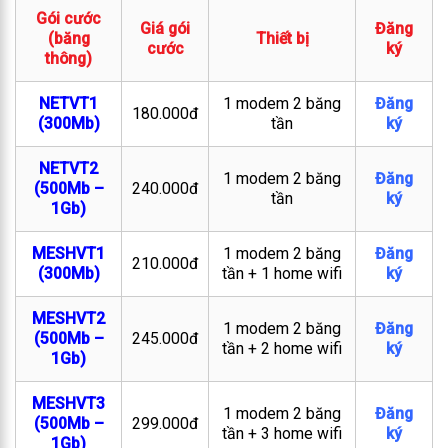
Gói cước
Giá gói
Đăng
(băng
Thiết bị
cước
ký
thông)
NETVT1
1 modem 2 băng
Đăng
180.000đ
(300Mb)
tần
ký
NETVT2
1 modem 2 băng
Đăng
(500Mb –
240.000đ
tần
ký
1Gb)
MESHVT1
1 modem 2 băng
Đăng
210.000đ
(300Mb)
tần + 1 home wifi
ký
MESHVT2
1 modem 2 băng
Đăng
(500Mb –
245.000đ
tần + 2 home wifi
ký
1Gb)
MESHVT3
1 modem 2 băng
Đăng
(500Mb –
299.000đ
tần + 3 home wifi
ký
1Gb)