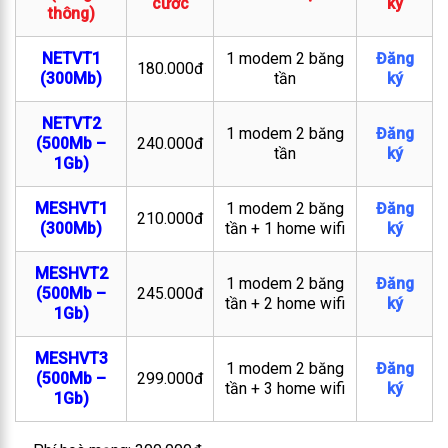
cước
ký
thông)
NETVT1
1 modem 2 băng
Đăng
180.000đ
(300Mb)
tần
ký
NETVT2
1 modem 2 băng
Đăng
(500Mb –
240.000đ
tần
ký
1Gb)
MESHVT1
1 modem 2 băng
Đăng
210.000đ
(300Mb)
tần + 1 home wifi
ký
MESHVT2
1 modem 2 băng
Đăng
(500Mb –
245.000đ
tần + 2 home wifi
ký
1Gb)
MESHVT3
1 modem 2 băng
Đăng
(500Mb –
299.000đ
tần + 3 home wifi
ký
1Gb)