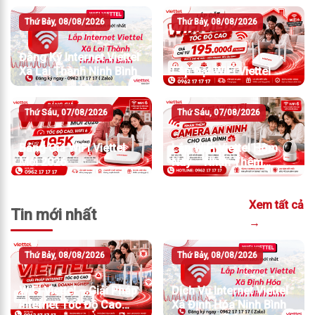
Thứ Bảy, 08/08/2026
Thứ Bảy, 08/08/2026
Đăng Ký Internet Viettel
Xã Lai Thành Ninh Bình
Lắp Đặt WiFi Viettel
Thứ Sáu, 07/08/2026
Thứ Sáu, 07/08/2026
Bảng Giá WiFi Viettel
Lắp WiFi Viettel Hôm
Mới 2026
Nay – Nhận Thêm
Camera An Ninh
Xem tất cả
Tin mới nhất
→
Thứ Bảy, 08/08/2026
Thứ Bảy, 08/08/2026
WiFi Viettel – Giải Pháp
Dịch Vụ Internet Viettel
Internet Tốc Độ Cao
Xã Định Hóa Ninh Bình