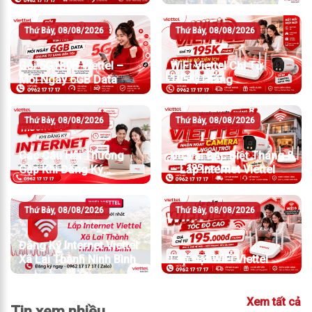
Cho Gia Đình Và Doanh
Nghiệp
Thứ Bảy, 08/08/2026
Thứ Bảy, 08/08/2026
Gói 5G180B Viettel –
WiFi Viettel Chỉ Từ
Mỗi Ngày 6GB Data
195K/Tháng
Thứ Bảy, 08/08/2026
Thứ Bảy, 08/08/2026
Các Câu Hỏi Thường
Ưu Đãi Đặc Biệt Tháng 8
Gặp Khi Đăng Ký
– Lắp Internet Viettel
Internet Viettel
Thứ Bảy, 08/08/2026
Thứ Bảy, 08/08/2026
Đăng Ký Internet Viettel
Xã Lai Thành Ninh Bình
Lắp Đặt WiFi Viettel
Xem tất cả
Tin xem nhiều