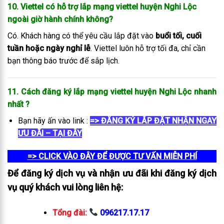
10. Viettel có hỗ trợ lắp mạng viettel huyện Nghi Lộc
ngoài giờ hành chính không?
Có. Khách hàng có thể yêu cầu lắp đặt vào
buổi tối, cuối
tuần hoặc ngày nghỉ lễ
. Viettel luôn hỗ trợ tối đa, chỉ cần
bạn thông báo trước để sắp lịch.
11. Cách đăng ký lắp mạng viettel huyện Nghi Lộc
nhanh
nhất
?
Bạn hãy ấn vào link :
=> ĐĂNG KÝ LẮP ĐẶT NHẬN NGAY
ƯU ĐÃI – TẠI ĐÂY
=> CLICK VÀO ĐÂY ĐỂ ĐƯỢC TƯ VẤN MIỄN PHÍ
Để đăng ký dịch vụ và nhận ưu đãi khi đăng ký dịch
vụ quý khách vui lòng liên hệ:
Tổng đài:
096217.17.17