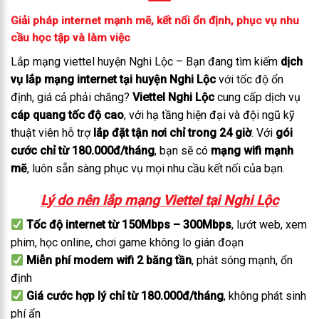
Giải pháp internet mạnh mẽ, kết nối ổn định, phục vụ nhu
cầu học tập và làm việc
Lắp mạng viettel huyện Nghi Lộc – Bạn đang tìm kiếm
dịch
vụ lắp mạng internet tại huyện Nghi Lộc
với tốc độ ổn
định, giá cả phải chăng?
Viettel Nghi Lộc
cung cấp dịch vụ
cáp quang tốc độ cao
, với hạ tầng hiện đại và đội ngũ kỹ
thuật viên hỗ trợ
lắp đặt tận nơi chỉ trong 24 giờ
. Với
gói
cước chỉ từ 180.000đ/tháng
, bạn sẽ có
mạng wifi mạnh
mẽ
, luôn sẵn sàng phục vụ mọi nhu cầu kết nối của bạn.
Lý do nên lắp mạng Viettel tại Nghi Lộc
Tốc độ internet từ 150Mbps – 300Mbps
, lướt web, xem
phim, học online, chơi game không lo gián đoạn
Miễn phí modem wifi 2 băng tần
, phát sóng mạnh, ổn
định
Giá cước hợp lý chỉ từ 180.000đ/tháng
, không phát sinh
phí ẩn