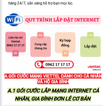
hàng 24/7, sẵn sàng hỗ trợ bạn mọi lúc.
A.GÓI CƯỚC MẠNG VIETTEL DÀNH CHO CÁ NHÂN
VÀ HỘ GIA ĐÌNH
A.1 GÓI CƯỚC LẮP MẠNG INTERNET CÁ
NHÂN, GIA ĐÌNH ĐƠN LẺ CƠ BẢN