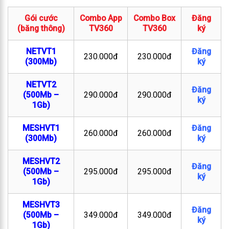
Gói cước
Combo App
Combo Box
Đăng
(băng thông)
TV360
TV360
ký
NETVT1
Đăng
230.000đ
230.000đ
(300Mb)
ký
NETVT2
Đăng
(500Mb –
290.000đ
290.000đ
ký
1Gb)
MESHVT1
Đăng
260.000đ
260.000đ
(300Mb)
ký
MESHVT2
Đăng
(500Mb –
295.000đ
295.000đ
ký
1Gb)
MESHVT3
Đăng
(500Mb –
349.000đ
349.000đ
ký
1Gb)