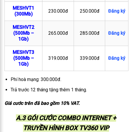
MESHVT1
230.000đ
250.000đ
Đăng ký
(300Mb)
MESHVT2
(500Mb –
265.000đ
285.000đ
Đăng ký
1Gb)
MESHVT3
(500Mb –
319.000đ
339.000đ
Đăng ký
1Gb)
Phí hoà mạng: 300.000đ.
Trả trước 12 tháng tặng thêm 1 tháng.
Giá cước trên đã bao gồm 10% VAT.
A.3 GÓI CƯỚC COMBO INTERNET +
TRUYỀN HÌNH BOX TV360 VIP