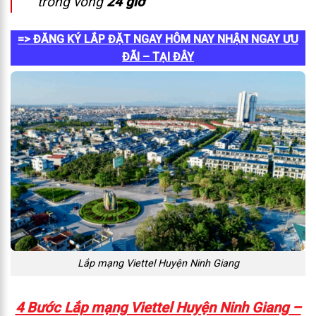
trong vòng
24 giờ
=> ĐĂNG KÝ LẮP ĐẶT NGAY HÔM NAY NHẬN NGAY ƯU
ĐÃI – TẠI ĐÂY
Lắp mạng Viettel Huyện Ninh Giang
4 Bước Lắp mạng Viettel Huyện Ninh Giang –