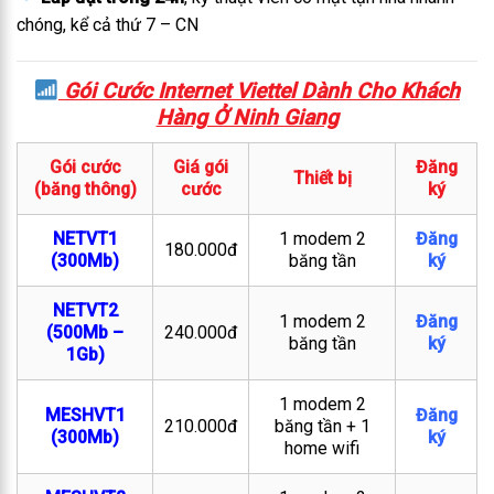
chóng, kể cả thứ 7 – CN
Gói Cước Internet Viettel Dành Cho Khách
Hàng Ở Ninh Giang
Gói cước
Giá gói
Đăng
Thiết bị
(băng thông)
cước
ký
NETVT1
1 modem 2
Đăng
180.000đ
(300Mb)
băng tần
ký
NETVT2
1 modem 2
Đăng
(500Mb –
240.000đ
băng tần
ký
1Gb)
1 modem 2
MESHVT1
Đăng
210.000đ
băng tần + 1
(300Mb)
ký
home wifi