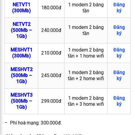
NETVT1
1 modem 2 băng
Đăng
180.000đ
(300Mb)
tần
ký
NETVT2
1 modem 2 băng
Đăng
(500Mb –
240.000đ
tần
ký
1Gb)
MESHVT1
1 modem 2 băng
Đăng
210.000đ
(300Mb)
tần + 1 home wifi
ký
MESHVT2
1 modem 2 băng
Đăng
(500Mb –
245.000đ
tần + 2 home wifi
ký
1Gb)
MESHVT3
1 modem 2 băng
Đăng
(500Mb –
299.000đ
tần + 3 home wifi
ký
1Gb)
– Phí hoà mạng: 300.000đ.