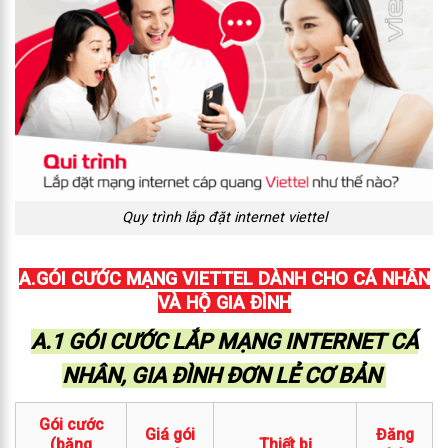
Quy trình lắp đặt internet viettel
A.GÓI CƯỚC MẠNG VIETTEL DÀNH CHO CÁ NHÂN
VÀ HỘ GIA ĐÌNH
A.1 GÓI CƯỚC LẮP MẠNG INTERNET CÁ
NHÂN, GIA ĐÌNH ĐƠN LẺ CƠ BẢN
Gói cước
Giá gói
Đăng
(băng
Thiết bị