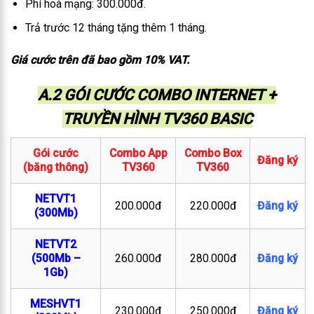
Phí hoà mạng: 300.000đ.
Trả trước 12 tháng tặng thêm 1 tháng.
Giá cước trên đã bao gồm 10% VAT.
A.2 GÓI CƯỚC COMBO INTERNET +
TRUYỀN HÌNH TV360 BASIC
Gói cước
Combo App
Combo Box
Đăng ký
(băng thông)
TV360
TV360
NETVT1
200.000đ
220.000đ
Đăng ký
(300Mb)
NETVT2
(500Mb –
260.000đ
280.000đ
Đăng ký
1Gb)
MESHVT1
230.000đ
250.000đ
Đăng ký