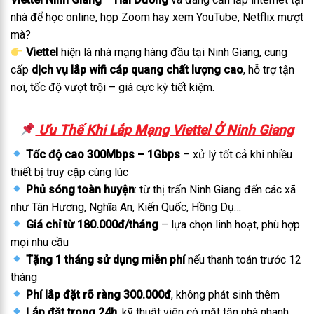
nhà để học online, họp Zoom hay xem YouTube, Netflix mượt
mà?
Viettel
hiện là nhà mạng hàng đầu tại Ninh Giang, cung
cấp
dịch vụ lắp wifi cáp quang chất lượng cao
, hỗ trợ tận
nơi, tốc độ vượt trội – giá cực kỳ tiết kiệm.
Ưu Thế Khi Lắp Mạng Viettel Ở Ninh Giang
Tốc độ cao 300Mbps – 1Gbps
– xử lý tốt cả khi nhiều
thiết bị truy cập cùng lúc
Phủ sóng toàn huyện
: từ thị trấn Ninh Giang đến các xã
như Tân Hương, Nghĩa An, Kiến Quốc, Hồng Dụ…
Giá chỉ từ 180.000đ/tháng
– lựa chọn linh hoạt, phù hợp
mọi nhu cầu
Tặng 1 tháng sử dụng miễn phí
nếu thanh toán trước 12
tháng
Phí lắp đặt rõ ràng 300.000đ
, không phát sinh thêm
Lắp đặt trong 24h
, kỹ thuật viên có mặt tận nhà nhanh