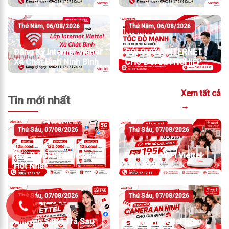
Thứ Năm, 06/08/2026
Thứ Năm, 06/08/2026
Đăng Ký Internet Viettel
GÓI CƯỚC INTERNET
Xã Chất Bình Ninh Bình
CHO DOANH NGHIỆP
TỐC ĐỘ MẠNH
Xem tất cả
Tin mới nhất
→
Thứ Sáu, 07/08/2026
Thứ Sáu, 07/08/2026
Top 3 Gói SIM Viettel
Bảng Giá WiFi Viettel
Hot Nhất
Mới 2026
Thứ Sáu, 07/08/2026
Thứ Sáu, 07/08/2026
Chuyển Sang Trả Sau
Lắp WiFi Viettel Hôm