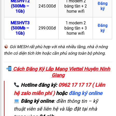
MESHVT2
1 modem 2
Đăng
(500Mb –
245.000đ
băng tần + 2
ký
1Gb)
home wifi
MESHVT3
1 modem 2
Đăng
(500Mb –
299.000đ
băng tần + 3
ký
1Gb)
home wifi
Gói MESH rất phù hợp với nhà nhiều tầng, nhà ở nông
thôn có diện tích lớn hoặc cần phủ sóng toàn bộ phòng.
Cách Đăng Ký Lắp Mạng Viettel Huyện Ninh
Giang
0962 17 17 17 ( Liên
Hotline đăng ký:
hệ zalo miễn phí )
hoặc
đăng ký online
Đăng ký online
: điền thông tin – kỹ
thuật viên sẽ liên hệ và lắp đặt tại nhà