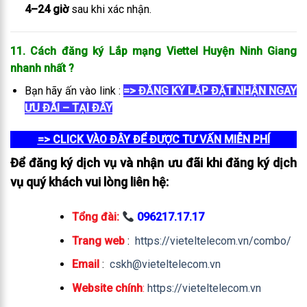
4–24 giờ
sau khi xác nhận.
11. Cách đăng ký Lắp mạng Viettel Huyện Ninh Giang
nhanh nhất
?
Bạn hãy ấn vào link :
=> ĐĂNG KÝ LẮP ĐẶT NHẬN NGAY
ƯU ĐÃI – TẠI ĐÂY
=> CLICK VÀO ĐÂY ĐỂ ĐƯỢC TƯ VẤN MIỄN PHÍ
Để đăng ký dịch vụ và nhận ưu đãi khi đăng ký dịch
vụ quý khách vui lòng liên hệ:
Tổng đài:
096217.17.17
Trang web
:
https://vieteltelecom.vn/combo/
Email
:
cskh@vieteltelecom.vn
Website chính
:
https://vieteltelecom.vn