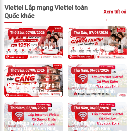
Viettel Lắp mạng Viettel toàn
Xem tất cả
Quốc khác
→
Thứ Sáu, 07/08/2026
Thứ Sáu, 07/08/2026
Bảng Giá WiFi Viettel
Lắp WiFi Viettel Hôm
Mới 2026
Nay – Nhận Thêm
Camera An Ninh
Thứ Sáu, 07/08/2026
Thứ Năm, 06/08/2026
Nhà Rộng Nhiều Tầng –
Lắp Internet Viettel Xã
Sóng WiFi Vẫn Căng
Phát Diệm Ninh Bình
Thứ Năm, 06/08/2026
Thứ Năm, 06/08/2026
Lắp Mạng Viettel Xã
Lắp Đặt Wifi Viettel Xã
Quang Thiện Ninh Bình
Kim Sơn Ninh Bình