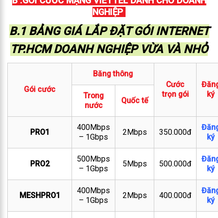
B .GÓI CƯỚC MẠNG VIETTEL DÀNH CHO DOANH
NGHIỆP
B.1 BẢNG GIÁ LẮP ĐẶT GÓI INTERNET
TP.HCM DOANH NGHIỆP VỪA VÀ NHỎ
Băng thông
Cước
Đăn
Gói cước
trọn gói
ký
Trong
Quốc tế
nước
400Mbps
Đăn
PRO1
2Mbps
350.000đ
– 1Gbps
ký
500Mbps
Đăn
PRO2
5Mbps
500.000đ
– 1Gbps
ký
400Mbps
Đăn
MESHPRO1
2Mbps
400.000đ
– 1Gbps
ký