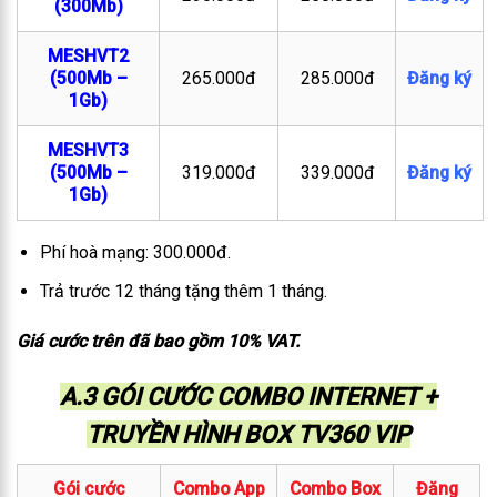
(300Mb)
MESHVT2
(500Mb –
265.000đ
285.000đ
Đăng ký
1Gb)
MESHVT3
(500Mb –
319.000đ
339.000đ
Đăng ký
1Gb)
Phí hoà mạng: 300.000đ.
Trả trước 12 tháng tặng thêm 1 tháng.
Giá cước trên đã bao gồm 10% VAT.
A.3 GÓI CƯỚC COMBO INTERNET +
TRUYỀN HÌNH BOX TV360 VIP
Gói cước
Combo App
Combo Box
Đăng