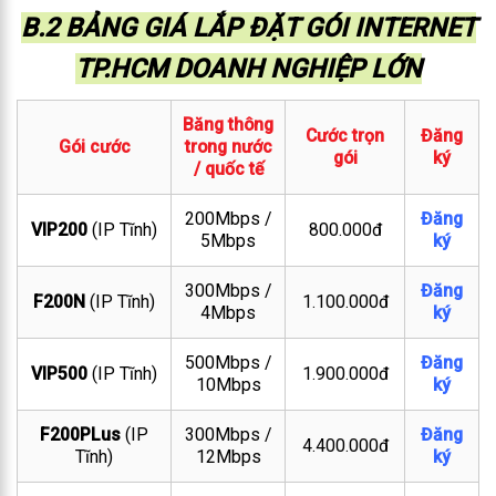
B.2 BẢNG GIÁ LẮP ĐẶT GÓI INTERNET
TP.HCM DOANH NGHIỆP LỚN
Băng thông
Cước trọn
Đăng
Gói cước
trong nước
gói
ký
/ quốc tế
200Mbps /
Đăng
VIP200
(IP Tĩnh)
800.000đ
5Mbps
ký
300Mbps /
Đăng
F200N
(IP Tĩnh)
1.100.000đ
4Mbps
ký
500Mbps /
Đăng
VIP500
(IP Tĩnh)
1.900.000đ
10Mbps
ký
F200PLus
(IP
300Mbps /
Đăng
4.400.000đ
Tĩnh)
12Mbps
ký