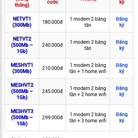
cước
ký
thông)
NETVT1
1 modem 2 băng
Đăng
180.000đ
(300Mb)
tần
ký
NETVT2
1 modem 2 băng
Đăng
(500Mb –
240.000đ
tần
ký
1Gb)
MESHVT1
1 modem 2 băng
Đăng
210.000đ
(300Mb)
tần + 1 home wifi
ký
MESHVT2
1 modem 2 băng
Đăng
(500Mb –
245.000đ
tần + 2 home wifi
ký
1Gb)
MESHVT3
1 modem 2 băng
Đăng
(500Mb –
299.000đ
tần + 3 home wifi
ký
1Gb)