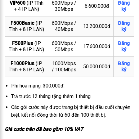
VIP600
(IP Tĩnh
600Mbps /
Đăng
6.600.000đ
+ 4 IP LAN)
30Mbps
ký
F500Basic
(IP
600Mbps /
Đăng
13.200.000đ
Tĩnh + 8 IP LAN)
40Mbps
ký
F500Plus
(IP
600Mbps /
Đăng
17.600.000đ
Tĩnh + 8 IP LAN)
50Mbps
ký
F1000Plus
(IP
1000Mbps
Đăng
50.000.000đ
Tĩnh + 8 IP LAN)
/ 100Mbps
ký
Phí hoà mạng: 300.000đ.
Trả trước 12 tháng tặng thêm 1 tháng.
Các gói cước này được trang bị thiết bị đầu cuối chuyên
biệt, kết nối đồng thời từ 60 đến 100 thiết bị.
Giá cước trên đã bao gồm 10% VAT