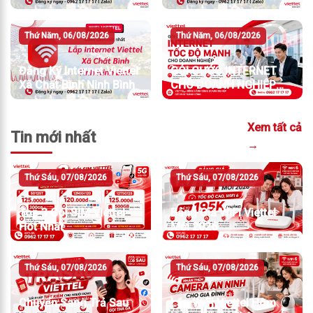
Thứ Năm, 06/08/2026
Thứ Năm, 06/08/2026
Đăng Ký Internet Viettel
GÓI CƯỚC INTERNET
Xã Chất Bình Ninh Bình
CHO DOANH NGHIỆP
TỐC ĐỘ MẠNH
Xem tất cả
Tin mới nhất
→
Thứ Sáu, 07/08/2026
Thứ Sáu, 07/08/2026
Top 3 Gói SIM Viettel
Bảng Giá WiFi Viettel
Hot Nhất
Mới 2026
Thứ Sáu, 07/08/2026
Thứ Sáu, 07/08/2026
Chuyển Sang Trả Sau
Lắp WiFi Viettel Hôm