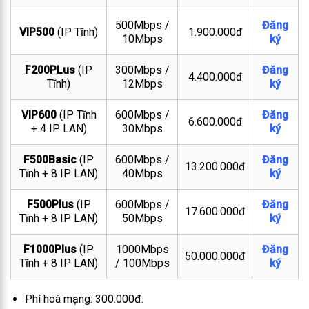
500Mbps /
Đăng
VIP500
(IP Tĩnh)
1.900.000đ
10Mbps
ký
F200PLus
(IP
300Mbps /
Đăng
4.400.000đ
Tĩnh)
12Mbps
ký
VIP600
(IP Tĩnh
600Mbps /
Đăng
6.600.000đ
+ 4 IP LAN)
30Mbps
ký
F500Basic
(IP
600Mbps /
Đăng
13.200.000đ
Tĩnh + 8 IP LAN)
40Mbps
ký
F500Plus
(IP
600Mbps /
Đăng
17.600.000đ
Tĩnh + 8 IP LAN)
50Mbps
ký
F1000Plus
(IP
1000Mbps
Đăng
50.000.000đ
Tĩnh + 8 IP LAN)
/ 100Mbps
ký
Phí hoà mạng: 300.000đ.