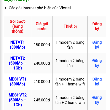
Các gói Internet phổ biến của Viettel:
Gói cước
Giá gói
Đăng
(băng
Thiết bị
cước
ký
thông)
NETVT1
1 modem 2 băng
Đăng
180.000đ
(300Mb)
tần
ký
NETVT2
1 modem 2 băng
Đăng
(500Mb –
240.000đ
tần
ký
1Gb)
MESHVT1
1 modem 2 băng
Đăng
210.000đ
(300Mb)
tần + 1 home wifi
ký
MESHVT2
1 modem 2 băng
Đăng
(500Mb –
245.000đ
tần + 2 home wifi
ký
1Gb)