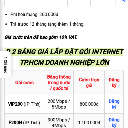
Phí hoà mạng: 300.000đ.
Trả trước 12 tháng tặng thêm 1 tháng.
Giá cước trên đã bao gồm 10% VAT.
B.2 BẢNG GIÁ LẮP ĐẶT GÓI INTERNET
→
TP.HCM DOANH NGHIỆP LỚN
Chỉ mục
Băng thông
Cước trọn
Đăng
Gói cước
trong nước
gói
ký
/ quốc tế
200Mbps /
Đăng
VIP200
(IP Tĩnh)
800.000đ
5Mbps
ký
300Mbps /
Đăng
F200N
(IP Tĩnh)
1.100.000đ
4Mbps
ký