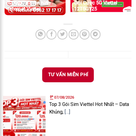
Combo truyền hình
Gói Cước 5G Viettel
internet Viettel
12T5G125
TƯ VẤN MIỄN PHÍ
07/08/2026
Top 3 Gói Sim Viettel Hot Nhất – Data
Khủng,
[…]