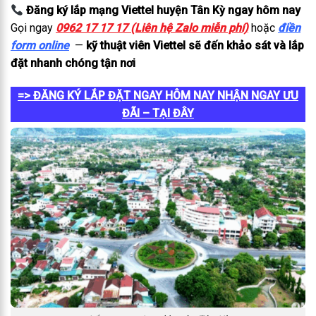
Đăng ký lắp mạng Viettel huyện Tân Kỳ ngay hôm nay
Gọi ngay
0962 17 17 17 (Liên hệ Zalo miễn phí)
hoặc
điền
form online
—
kỹ thuật viên Viettel sẽ đến khảo sát và lắp
đặt nhanh chóng tận nơi
=> ĐĂNG KÝ LẮP ĐẶT NGAY HÔM NAY NHẬN NGAY ƯU
ĐÃI – TẠI ĐÂY