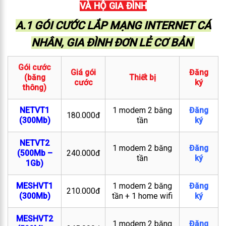
VÀ HỘ GIA ĐÌNH
A.1 GÓI CƯỚC LẮP MẠNG INTERNET CÁ
NHÂN, GIA ĐÌNH ĐƠN LẺ CƠ BẢN
Gói cước
Giá gói
Đăng
(băng
Thiết bị
cước
ký
thông)
NETVT1
1 modem 2 băng
Đăng
180.000đ
(300Mb)
tần
ký
NETVT2
1 modem 2 băng
Đăng
(500Mb –
240.000đ
tần
ký
1Gb)
MESHVT1
1 modem 2 băng
Đăng
210.000đ
(300Mb)
tần + 1 home wifi
ký
MESHVT2
1 modem 2 băng
Đăng