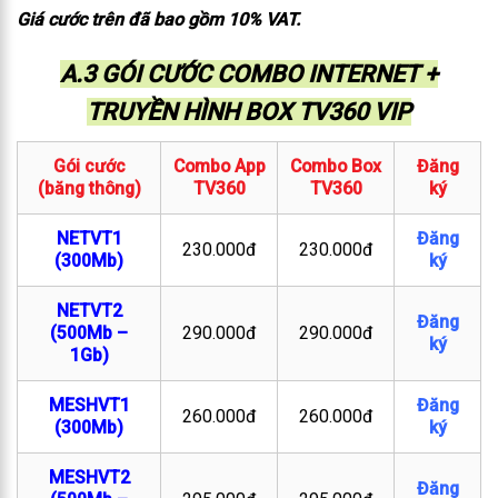
Giá cước trên đã bao gồm 10% VAT.
A.3 GÓI CƯỚC COMBO INTERNET +
TRUYỀN HÌNH BOX TV360 VIP
Gói cước
Combo App
Combo Box
Đăng
(băng thông)
TV360
TV360
ký
NETVT1
Đăng
230.000đ
230.000đ
(300Mb)
ký
NETVT2
Đăng
(500Mb –
290.000đ
290.000đ
ký
1Gb)
MESHVT1
Đăng
260.000đ
260.000đ
(300Mb)
ký
MESHVT2
Đăng