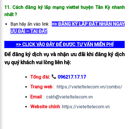
11. Cách đăng ký lắp mạng viettel huyện Tân Kỳ
nhanh
nhất
?
Bạn hãy ấn vào link :
=> ĐĂNG KÝ LẮP ĐẶT NHẬN NGAY
ƯU ĐÃI – TẠI ĐÂY
=> CLICK VÀO ĐÂY ĐỂ ĐƯỢC TƯ VẤN MIỄN PHÍ
Để đăng ký dịch vụ và nhận ưu đãi khi đăng ký dịch
vụ quý khách vui lòng liên hệ:
Tổng đài:
096217.17.17
Trang web
:
https://vieteltelecom.vn/combo/
Email
:
cskh@vieteltelecom.vn
Website chính
:
https://vieteltelecom.vn