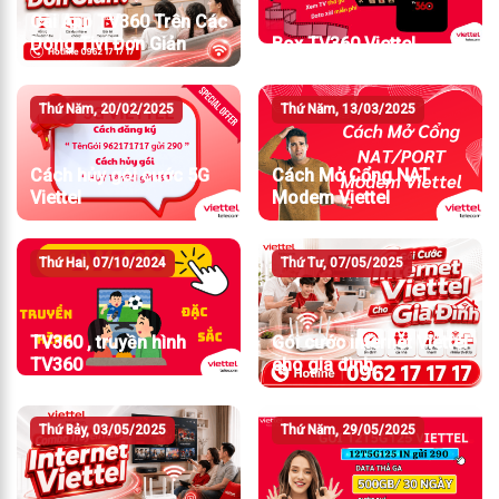
Cài App TV360 Trên Các
Dòng Tivi Đơn Giản
Box TV360 Viettel
Thứ Năm, 20/02/2025
Thứ Năm, 13/03/2025
Cách hủy gói cước 5G
Cách Mở Cổng NAT
Viettel
Modem Viettel
Thứ Hai, 07/10/2024
Thứ Tư, 07/05/2025
TV360 , truyền hình
Gói cước internet Viettel
TV360
cho gia đình
Thứ Bảy, 03/05/2025
Thứ Năm, 29/05/2025