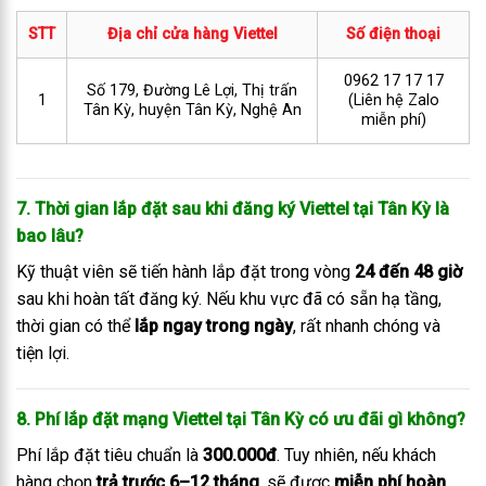
STT
Địa chỉ cửa hàng Viettel
Số điện thoại
0962 17 17 17
Số 179, Đường Lê Lợi, Thị trấn
1
(Liên hệ Zalo
Tân Kỳ, huyện Tân Kỳ, Nghệ An
miễn phí)
7. Thời gian lắp đặt sau khi đăng ký Viettel tại Tân Kỳ là
bao lâu?
Kỹ thuật viên sẽ tiến hành lắp đặt trong vòng
24 đến 48 giờ
sau khi hoàn tất đăng ký. Nếu khu vực đã có sẵn hạ tầng,
thời gian có thể
lắp ngay trong ngày
, rất nhanh chóng và
tiện lợi.
8. Phí lắp đặt mạng Viettel tại Tân Kỳ có ưu đãi gì không?
Phí lắp đặt tiêu chuẩn là
300.000đ
. Tuy nhiên, nếu khách
hàng chọn
trả trước 6–12 tháng
, sẽ được
miễn phí hoàn