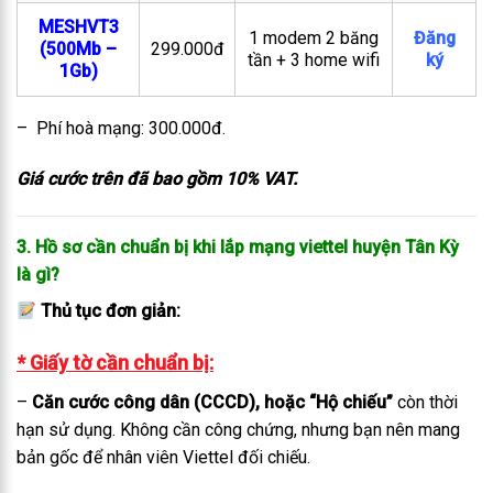
MESHVT3
1 modem 2 băng
Đăng
(500Mb –
299.000đ
tần + 3 home wifi
ký
1Gb)
– Phí hoà mạng: 300.000đ.
Giá cước trên đã bao gồm 10% VAT.
3. Hồ sơ cần chuẩn bị khi lắp mạng viettel huyện Tân Kỳ
là gì?
Thủ tục đơn giản:
* Giấy tờ cần chuẩn bị:
–
Căn cước công dân (CCCD), hoặc “Hộ chiếu”
còn thời
hạn sử dụng. Không cần công chứng, nhưng bạn nên mang
bản gốc để nhân viên Viettel đối chiếu.