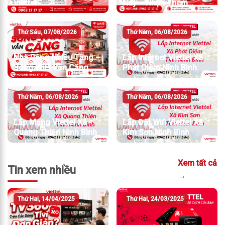
Viettel
Nay – Nhận Thêm
Camera An Ninh
Thứ Sáu, 07/08/2026
Thứ Năm, 06/08/2026
Nhà Rộng Nhiều Tầng –
Lắp Internet Viettel Xã
Sóng WiFi Vẫn Căng
Phát Diệm Ninh Bình
Thứ Năm, 06/08/2026
Thứ Năm, 06/08/2026
Lắp Mạng Viettel Xã
Lắp Đặt Wifi Viettel Xã
Quang Thiện Ninh Bình
Kim Sơn Ninh Bình
Xem tất cả
Tin xem nhiều
→
Thứ Hai, 14/04/2025
Thứ Hai, 24/03/2025