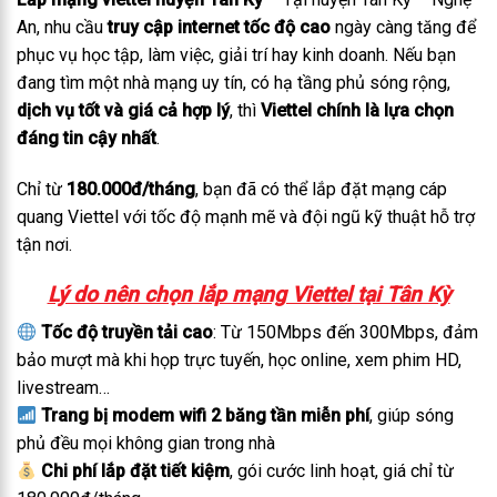
An, nhu cầu
truy cập internet tốc độ cao
ngày càng tăng để
phục vụ học tập, làm việc, giải trí hay kinh doanh. Nếu bạn
đang tìm một nhà mạng uy tín, có hạ tầng phủ sóng rộng,
dịch vụ tốt và giá cả hợp lý
, thì
Viettel chính là lựa chọn
đáng tin cậy nhất
.
Chỉ từ
180.000đ/tháng
, bạn đã có thể lắp đặt mạng cáp
quang Viettel với tốc độ mạnh mẽ và đội ngũ kỹ thuật hỗ trợ
tận nơi.
Lý do nên chọn lắp mạng Viettel tại Tân Kỳ
Tốc độ truyền tải cao
: Từ 150Mbps đến 300Mbps, đảm
bảo mượt mà khi họp trực tuyến, học online, xem phim HD,
livestream…
Trang bị modem wifi 2 băng tần miễn phí
, giúp sóng
phủ đều mọi không gian trong nhà
Chi phí lắp đặt tiết kiệm
, gói cước linh hoạt, giá chỉ từ