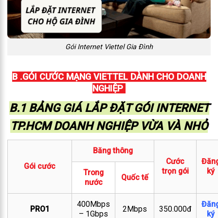
Gói Internet Viettel Gia Đình
B .GÓI CƯỚC MẠNG VIETTEL DÀNH CHO DOANH
NGHIỆP
B.1 BẢNG GIÁ LẮP ĐẶT GÓI INTERNET
TP.HCM DOANH NGHIỆP VỪA VÀ NHỎ
Băng thông
Cước
Đăn
Gói cước
trọn gói
ký
Trong
Quốc tế
nước
400Mbps
Đăn
PRO1
2Mbps
350.000đ
– 1Gbps
ký