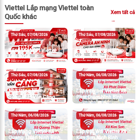
Viettel Lắp mạng Viettel toàn
Xem tất cả
Quốc khác
→
Thứ Sáu, 07/08/2026
Thứ Sáu, 07/08/2026
Bảng Giá WiFi Viettel
Lắp WiFi Viettel Hôm
Mới 2026
Nay – Nhận Thêm
Camera An Ninh
Thứ Sáu, 07/08/2026
Thứ Năm, 06/08/2026
Nhà Rộng Nhiều Tầng –
Lắp Internet Viettel Xã
Sóng WiFi Vẫn Căng
Phát Diệm Ninh Bình
Thứ Năm, 06/08/2026
Thứ Năm, 06/08/2026
Lắp Mạng Viettel Xã
Lắp Đặt Wifi Viettel Xã
Quang Thiện Ninh Bình
Kim Sơn Ninh Bình