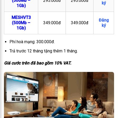
(500Mb –
295.000đ
295.000đ
ký
1Gb)
MESHVT3
Đăng
(500Mb –
349.000đ
349.000đ
ký
1Gb)
Phí hoà mạng: 300.000đ.
Trả trước 12 tháng tặng thêm 1 tháng.
Giá cước trên đã bao gồm 10% VAT.