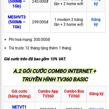
(500Mb –
245.000đ
tần + 2 home wifi
ký
1Gb)
MESHVT3
1 modem 2 băng
Đăng
(500Mb –
299.000đ
tần + 3 home wifi
ký
1Gb)
Phí hoà mạng: 300.000đ.
Trả trước 12 tháng tặng thêm 1 tháng.
Giá cước trên đã bao gồm 10% VAT.
A.2 GÓI CƯỚC COMBO INTERNET +
TRUYỀN HÌNH TV360 BASIC
Gói cước
Combo App
Combo Box
Đăng ký
(băng thông)
TV360
TV360
NETVT1