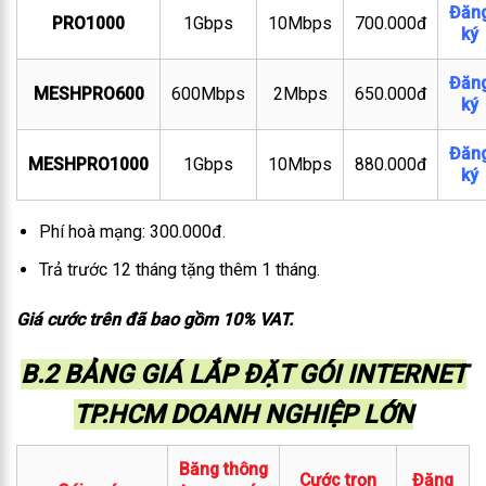
Đăn
PRO1000
1Gbps
10Mbps
700.000đ
ký
Đăn
MESHPRO600
600Mbps
2Mbps
650.000đ
ký
Đăn
MESHPRO1000
1Gbps
10Mbps
880.000đ
ký
Phí hoà mạng: 300.000đ.
Trả trước 12 tháng tặng thêm 1 tháng.
Giá cước trên đã bao gồm 10% VAT.
B.2 BẢNG GIÁ LẮP ĐẶT GÓI INTERNET
TP.HCM DOANH NGHIỆP LỚN
Băng thông
Cước trọn
Đăng