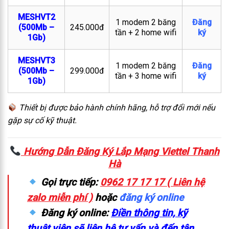
MESHVT2
1 modem 2 băng
Đăng
(500Mb –
245.000đ
tần + 2 home wifi
ký
1Gb)
MESHVT3
1 modem 2 băng
Đăng
(500Mb –
299.000đ
tần + 3 home wifi
ký
1Gb)
Thiết bị được bảo hành chính hãng, hỗ trợ đổi mới nếu
gặp sự cố kỹ thuật.
Hướng Dẫn Đăng Ký Lắp Mạng Viettel Thanh
Hà
Gọi trực tiếp:
0962 17 17 17 ( Liên hệ
zalo miễn phí )
hoặc
đăng ký online
Đăng ký online:
Điền thông tin, kỹ
thuật viên sẽ liên hệ tư vấn và đến tận