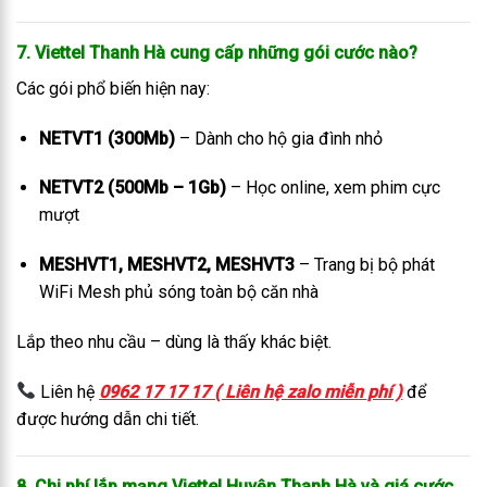
7. Viettel Thanh Hà cung cấp những gói cước nào?
Các gói phổ biến hiện nay:
NETVT1 (300Mb)
– Dành cho hộ gia đình nhỏ
NETVT2 (500Mb – 1Gb)
– Học online, xem phim cực
mượt
MESHVT1, MESHVT2, MESHVT3
– Trang bị bộ phát
WiFi Mesh phủ sóng toàn bộ căn nhà
Lắp theo nhu cầu – dùng là thấy khác biệt.
Liên hệ
0962 17 17 17 ( Liên hệ zalo miễn phí )
để
được hướng dẫn chi tiết.
8. Chi phí lắp mạng Viettel Huyện Thanh Hà và giá cước