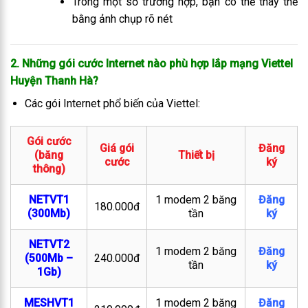
Trong một số trường hợp, bạn có thể thay thế
bằng ảnh chụp rõ nét
2. Những gói cước Internet nào phù hợp lắp mạng Viettel
Huyện Thanh Hà
?
Các gói Internet phổ biến của Viettel:
Gói cước
Giá gói
Đăng
(băng
Thiết bị
cước
ký
thông)
NETVT1
1 modem 2 băng
Đăng
180.000đ
(300Mb)
tần
ký
NETVT2
1 modem 2 băng
Đăng
(500Mb –
240.000đ
tần
ký
1Gb)
MESHVT1
1 modem 2 băng
Đăng