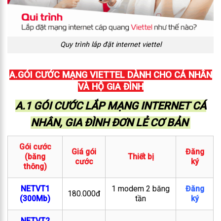
Quy trình lắp đặt internet viettel
A.GÓI CƯỚC MẠNG VIETTEL DÀNH CHO CÁ NHÂN
VÀ HỘ GIA ĐÌNH
A.1 GÓI CƯỚC LẮP MẠNG INTERNET CÁ
NHÂN, GIA ĐÌNH ĐƠN LẺ CƠ BẢN
Gói cước
Giá gói
Đăng
(băng
Thiết bị
cước
ký
thông)
NETVT1
1 modem 2 băng
Đăng
180.000đ
(300Mb)
tần
ký
NETVT2