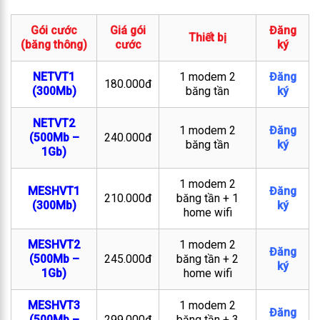
Gói cước
Giá gói
Đăng
Thiết bị
(băng thông)
cước
ký
NETVT1
1 modem 2
Đăng
180.000đ
(300Mb)
băng tần
ký
NETVT2
1 modem 2
Đăng
(500Mb –
240.000đ
băng tần
ký
1Gb)
1 modem 2
MESHVT1
Đăng
210.000đ
băng tần + 1
(300Mb)
ký
home wifi
MESHVT2
1 modem 2
Đăng
(500Mb –
245.000đ
băng tần + 2
ký
1Gb)
home wifi
MESHVT3
1 modem 2
Đăng
(500Mb –
299.000đ
băng tần + 3