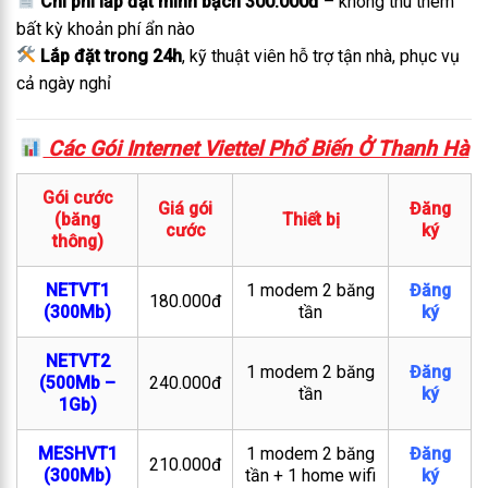
Chi phí lắp đặt minh bạch 300.000đ
– không thu thêm
bất kỳ khoản phí ẩn nào
Lắp đặt trong 24h
, kỹ thuật viên hỗ trợ tận nhà, phục vụ
cả ngày nghỉ
Các Gói Internet Viettel Phổ Biến Ở Thanh Hà
Gói cước
Giá gói
Đăng
(băng
Thiết bị
cước
ký
thông)
NETVT1
1 modem 2 băng
Đăng
180.000đ
(300Mb)
tần
ký
NETVT2
1 modem 2 băng
Đăng
(500Mb –
240.000đ
tần
ký
1Gb)
MESHVT1
1 modem 2 băng
Đăng
210.000đ
(300Mb)
tần + 1 home wifi
ký