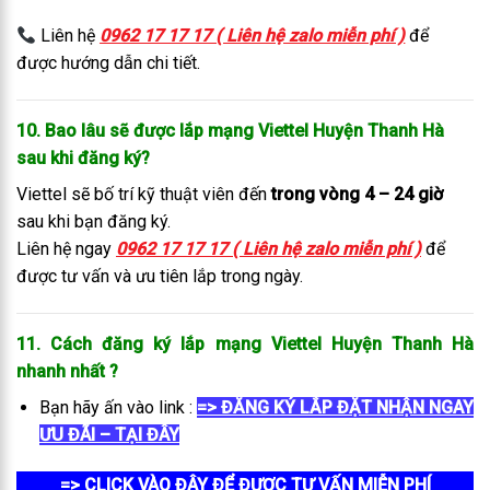
Liên hệ
0962 17 17 17 ( Liên hệ zalo miễn phí )
để
được hướng dẫn chi tiết.
10. Bao lâu sẽ được lắp mạng Viettel Huyện Thanh Hà
sau khi đăng ký?
Viettel sẽ bố trí kỹ thuật viên đến
trong vòng 4 – 24 giờ
sau khi bạn đăng ký.
Liên hệ ngay
0962 17 17 17 ( Liên hệ zalo miễn phí )
để
được tư vấn và ưu tiên lắp trong ngày.
11. Cách đăng ký lắp mạng Viettel Huyện Thanh Hà
nhanh nhất
?
Bạn hãy ấn vào link :
=> ĐĂNG KÝ LẮP ĐẶT NHẬN NGAY
ƯU ĐÃI – TẠI ĐÂY
=> CLICK VÀO ĐÂY ĐỂ ĐƯỢC TƯ VẤN MIỄN PHÍ