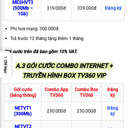
MESHVT3
(500Mb –
319.000đ
339.000đ
Đăng ký
1Gb)
Phí hoà mạng: 300.000đ.
Trả trước 12 tháng tặng thêm 1 tháng.
Giá cước trên đã bao gồm 10% VAT.
→
Chỉ mục
A.3 GÓI CƯỚC COMBO INTERNET +
TRUYỀN HÌNH BOX TV360 VIP
Gói cước
Combo App
Combo Box
Đăng
(băng thông)
TV360
TV360
ký
NETVT1
Đăng
230.000đ
230.000đ
(300Mb)
ký
NETVT2