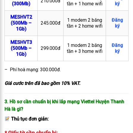
210.000đ
(300Mb)
tần + 1 home wifi
ký
MESHVT2
1 modem 2 băng
Đăng
(500Mb –
245.000đ
tần + 2 home wifi
ký
1Gb)
MESHVT3
1 modem 2 băng
Đăng
(500Mb –
299.000đ
tần + 3 home wifi
ký
1Gb)
– Phí hoà mạng: 300.000đ.
Giá cước trên đã bao gồm 10% VAT.
3. Hồ sơ cần chuẩn bị khi lắp mạng Viettel Huyện Thanh
Hà là gì?
Thủ tục đơn giản:
* Giấy tờ cần chuẩn bị: