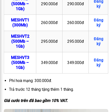
Đăng
(500Mb –
290.000đ
290.000đ
ký
1Gb)
MESHVT1
Đăng
260.000đ
260.000đ
(300Mb)
ký
MESHVT2
Đăng
(500Mb –
295.000đ
295.000đ
ký
1Gb)
MESHVT3
Đăng
(500Mb –
349.000đ
349.000đ
ký
1Gb)
Phí hoà mạng: 300.000đ.
Trả trước 12 tháng tặng thêm 1 tháng.
Giá cước trên đã bao gồm 10% VAT.