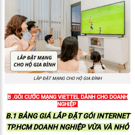
LẮP ĐẶT MẠNG CHO HỘ GIA ĐÌNH
B .GÓI CƯỚC MẠNG VIETTEL DÀNH CHO DOANH
NGHIỆP
B.1 BẢNG GIÁ LẮP ĐẶT GÓI INTERNET
TP.HCM DOANH NGHIỆP VỪA VÀ NHỎ