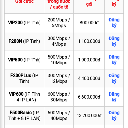
Gói cước
trong nước
gói
ký
/ quốc tế
200Mbps /
Đăng
VIP200
(IP Tĩnh)
800.000đ
5Mbps
ký
300Mbps /
Đăng
F200N
(IP Tĩnh)
1.100.000đ
4Mbps
ký
500Mbps /
Đăng
VIP500
(IP Tĩnh)
1.900.000đ
10Mbps
ký
F200PLus
(IP
300Mbps /
Đăng
4.400.000đ
Tĩnh)
12Mbps
ký
VIP600
(IP Tĩnh
600Mbps /
Đăng
6.600.000đ
+ 4 IP LAN)
30Mbps
ký
F500Basic
(IP
600Mbps /
Đăng
13.200.000đ
Tĩnh + 8 IP LAN)
40Mbps
ký