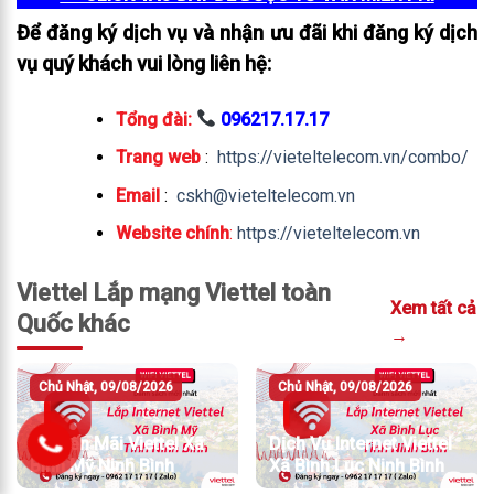
Để đăng ký dịch vụ và nhận ưu đãi khi đăng ký dịch
vụ quý khách vui lòng liên hệ:
Tổng đài:
096217.17.17
Trang web
:
https://vieteltelecom.vn/combo/
Email
:
cskh@vieteltelecom.vn
Website chính
:
https://vieteltelecom.vn
Viettel Lắp mạng Viettel toàn
Xem tất cả
Quốc khác
→
Chủ Nhật, 09/08/2026
Chủ Nhật, 09/08/2026
Khuyến Mãi Viettel Xã
Dịch Vụ Internet Viettel
Bình Mỹ Ninh Bình
Xã Bình Lục Ninh Bình