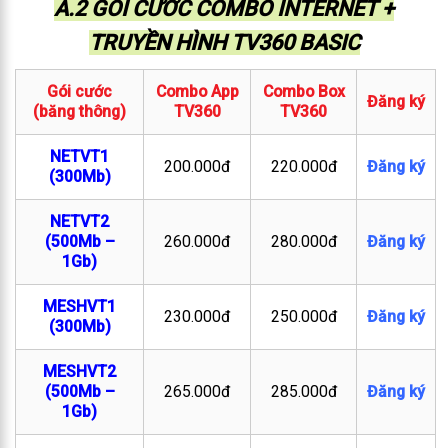
A.2 GÓI CƯỚC COMBO INTERNET +
TRUYỀN HÌNH TV360 BASIC
Gói cước
Combo App
Combo Box
Đăng ký
(băng thông)
TV360
TV360
NETVT1
200.000đ
220.000đ
Đăng ký
(300Mb)
NETVT2
(500Mb –
260.000đ
280.000đ
Đăng ký
1Gb)
MESHVT1
230.000đ
250.000đ
Đăng ký
(300Mb)
MESHVT2
(500Mb –
265.000đ
285.000đ
Đăng ký
1Gb)