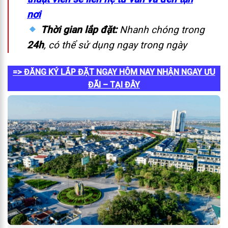
nơi
Thời gian lắp đặt:
Nhanh chóng trong
24h
, có thể sử dụng ngay trong ngày
=> ĐĂNG KÝ LẮP ĐẶT NGAY HÔM NAY NHẬN NGAY ƯU
ĐÃI – TẠI ĐÂY