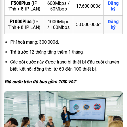
F500Plus
(IP
600Mbps /
Đăng
17.600.000đ
Tĩnh + 8 IP LAN)
50Mbps
ký
F1000Plus
(IP
1000Mbps
Đăng
50.000.000đ
Tĩnh + 8 IP LAN)
/ 100Mbps
ký
Phí hoà mạng: 300.000đ.
Trả trước 12 tháng tặng thêm 1 tháng.
Các gói cước này được trang bị thiết bị đầu cuối chuyên
biệt, kết nối đồng thời từ 60 đến 100 thiết bị.
Giá cước trên đã bao gồm 10% VAT