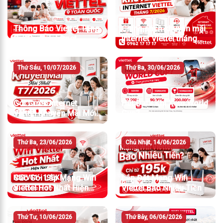
Thông Báo Viettel Tăng
Chính sách khuyến mãi
Giá Cước Internet
Internet Viettel tháng
7/2026
Thứ Sáu, 10/07/2026
Thứ Ba, 30/06/2026
Gói Cước Internet
Hết Data Khi Xem World
Viettel Khuyến Mãi Mới
Cup?
Nhất T7/2026
Thứ Ba, 23/06/2026
Chủ Nhật, 14/06/2026
Các Gói Lắp Mạng Wifi
Lắp Đặt Mạng Wifi
Viettel Hot Nhất Hiện
Viettel Bao Nhiêu Tiền
Nay
Thứ Tư, 10/06/2026
Thứ Bảy, 06/06/2026