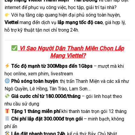
internet để phục vụ công việc, học tập, giải trí tại nhà?
Với hạ tầng cáp quang hiện đại phủ sóng toàn huyện,
Viettel
mang đến dịch vụ
lắp mạng tốc độ cao
, giá hợp lý,
hỗ trợ kỹ thuật tận nơi chỉ trong 24h.
Vì Sao Người Dân Thanh Miện Chọn Lắp
Mạng Viettel?
Tốc độ mạnh từ 300Mbps đến 1Gbps
– mượt mà khi
học online, xem phim, livestream
Phủ sóng toàn huyện
: thị trấn Thanh Miện và các xã như
Ngô Quyền, Lê Hồng, Tân Trào, Lam Sơn…
Giá cước chỉ từ 180.000đ/tháng
– gói linh hoạt theo
nhu cầu sử dụng
Tặng 1 tháng miễn phí
khi thanh toán trọn gói 12 tháng
Chi phí lắp đặt 300.000đ trọn gói
– minh bạch, không
phí ẩn
Lắp đặt nhanh trong 24h
, kể cả thứ Bảy, Chủ Nhật