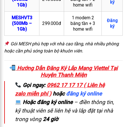
ký
1Gb)
home wifi
MESHVT3
1 modem 2
Đăng
(500Mb –
299.000đ
băng tần + 3
ký
1Gb)
home wifi
Gói MESH phù hợp với nhà cao tầng, nhà nhiều phòng
hoặc cần phủ sóng toàn bộ khuôn viên.
Hướng Dẫn Đăng Ký Lắp Mạng Viettel Tại
Huyện Thanh Miện
Gọi ngay:
0962 17 17 17 ( Liên hệ
zalo miễn phí )
hoặc
đăng ký online
Hoặc đăng ký online
– điền thông tin,
kỹ thuật viên sẽ liên hệ và lắp đặt tại nhà
trong vòng
24 giờ