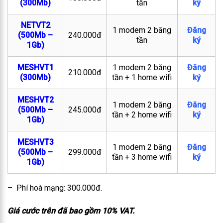
(300Mb)
tần
ký
NETVT2
1 modem 2 băng
Đăng
(500Mb –
240.000đ
tần
ký
1Gb)
MESHVT1
1 modem 2 băng
Đăng
210.000đ
(300Mb)
tần + 1 home wifi
ký
MESHVT2
1 modem 2 băng
Đăng
(500Mb –
245.000đ
tần + 2 home wifi
ký
1Gb)
MESHVT3
1 modem 2 băng
Đăng
(500Mb –
299.000đ
tần + 3 home wifi
ký
1Gb)
– Phí hoà mạng: 300.000đ.
Giá cước trên đã bao gồm 10% VAT.