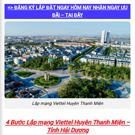
=> ĐĂNG KÝ LẮP ĐẶT NGAY HÔM NAY NHẬN NGAY ƯU
ĐÃI – TẠI ĐÂY
Lắp mạng Viettel Huyện Thanh Miện
4 Bước Lắp mạng Viettel Huyện Thanh Miện –
Tỉnh Hải Dương