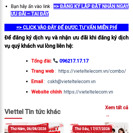
Bạn hãy ấn vào link :
=> ĐĂNG KÝ LẮP ĐẶT NHẬN NGAY
ƯU ĐÃI – TẠI ĐÂY
=> CLICK VÀO ĐÂY ĐỂ ĐƯỢC TƯ VẤN MIỄN PHÍ
Để đăng ký dịch vụ và nhận ưu đãi khi đăng ký dịch
vụ quý khách vui lòng liên hệ:
Tổng đài:
096217.17.17
Trang web
:
https://vieteltelecom.vn/combo/
Email
:
cskh@vieteltelecom.vn
Website chính
:
https://vieteltelecom.vn
Xem tất cả
Viettel Tin tức khác
→
Thứ Năm, 06/08/2026
Thứ Sáu, 17/07/2026