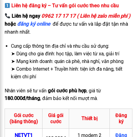
Liên hệ đăng ký – Tư vấn gói cước theo nhu cầu
Liên hệ ngay
0962 17 17 17 ( Liên hệ zalo miễn phí )
hoặc
đăng ký online
để được tư vấn và lắp đặt tận nhà
nhanh nhất.
Cung cấp thông tin địa chỉ và nhu cầu sử dụng:
➤ Dùng cho gia đình: học tập, làm việc từ xa, giải trí
➤ Mạng kinh doanh: quán cà phê, nhà nghỉ, văn phòng
➤ Combo Internet + Truyền hình: tiện ích đa năng, tiết
kiệm chi phí
Nhân viên sẽ tư vấn
gói cước phù hợp
, giá từ
180.000đ/tháng
, đảm bảo kết nối mượt mà.
Gói cước
Giá gói
Đăng
Thiết bị
(băng thông)
cước
ký
NETVT1
1 modem 2
Đăng