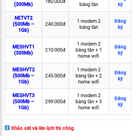
180.000đ
(300Mb)
băng tần
ký
NETVT2
1 modem 2
Đăng
(500Mb –
240.000đ
băng tần
ký
1Gb)
1 modem 2
MESHVT1
Đăng
210.000đ
băng tần + 1
(300Mb)
ký
home wifi
MESHVT2
1 modem 2
Đăng
(500Mb –
245.000đ
băng tần + 2
ký
1Gb)
home wifi
MESHVT3
1 modem 2
Đăng
(500Mb –
299.000đ
băng tần + 3
ký
1Gb)
home wifi
Khảo sát và lên lịch thi công