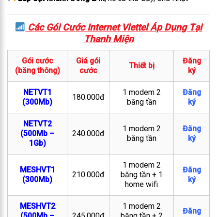
Các Gói Cước Internet Viettel Áp Dụng Tại
Thanh Miện
Gói cước
Giá gói
Đăng
Thiết bị
(băng thông)
cước
ký
NETVT1
1 modem 2
Đăng
180.000đ
(300Mb)
băng tần
ký
NETVT2
1 modem 2
Đăng
(500Mb –
240.000đ
băng tần
ký
1Gb)
1 modem 2
MESHVT1
Đăng
210.000đ
băng tần + 1
(300Mb)
ký
home wifi
MESHVT2
1 modem 2
Đăng
(500Mb –
245.000đ
băng tần + 2