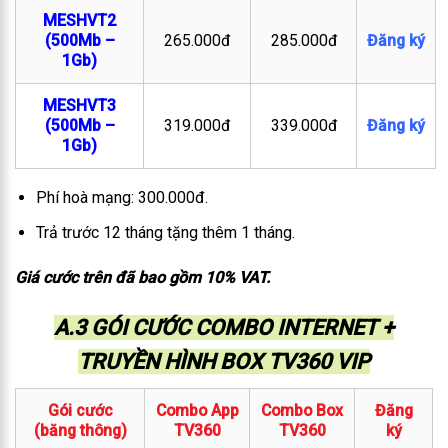
MESHVT2
(500Mb –
265.000đ
285.000đ
Đăng ký
1Gb)
MESHVT3
(500Mb –
319.000đ
339.000đ
Đăng ký
1Gb)
Phí hoà mạng: 300.000đ.
Trả trước 12 tháng tặng thêm 1 tháng.
Giá cước trên đã bao gồm 10% VAT.
A.3 GÓI CƯỚC COMBO INTERNET +
TRUYỀN HÌNH BOX TV360 VIP
Gói cước
Combo App
Combo Box
Đăng
(băng thông)
TV360
TV360
ký