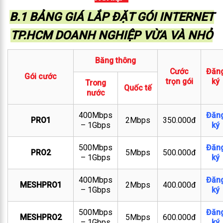
B.1 BẢNG GIÁ LẮP ĐẶT GÓI INTERNET
TP.HCM DOANH NGHIỆP VỪA VÀ NHỎ
Băng thông
Cước
Đăn
Gói cước
trọn gói
ký
Trong
Quốc tế
nước
400Mbps
Đăn
PRO1
2Mbps
350.000đ
– 1Gbps
ký
500Mbps
Đăn
PRO2
5Mbps
500.000đ
– 1Gbps
ký
400Mbps
Đăn
MESHPRO1
2Mbps
400.000đ
– 1Gbps
ký
500Mbps
Đăn
MESHPRO2
5Mbps
600.000đ
– 1Gbps
ký