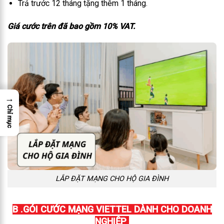
Trả trước 12 tháng tặng thêm 1 tháng.
Giá cước trên đã bao gồm 10% VAT.
→
Chỉ mục
LẮP ĐẶT MẠNG CHO HỘ GIA ĐÌNH
B .GÓI CƯỚC MẠNG VIETTEL DÀNH CHO DOANH
NGHIỆP