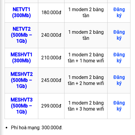
NETVT1
1 modem 2 băng
Đăng
180.000đ
(300Mb)
tần
ký
NETVT2
1 modem 2 băng
Đăng
(500Mb –
240.000đ
tần
ký
1Gb)
MESHVT1
1 modem 2 băng
Đăng
210.000đ
(300Mb)
tần + 1 home wifi
ký
MESHVT2
1 modem 2 băng
Đăng
(500Mb –
245.000đ
tần + 2 home wifi
ký
1Gb)
MESHVT3
1 modem 2 băng
Đăng
(500Mb –
299.000đ
tần + 3 home wifi
ký
1Gb)
Phí hoà mạng: 300.000đ.