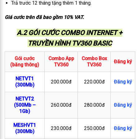
Trả trước 12 tháng tặng thêm 1 tháng.
Giá cước trên đã bao gồm 10% VAT.
A.2 GÓI CƯỚC COMBO INTERNET +
TRUYỀN HÌNH TV360 BASIC
Gói cước
Combo App
Combo Box
Đăng ký
(băng thông)
TV360
TV360
NETVT1
200.000đ
220.000đ
Đăng ký
(300Mb)
NETVT2
(500Mb –
260.000đ
280.000đ
Đăng ký
1Gb)
MESHVT1
230.000đ
250.000đ
Đăng ký
(300Mb)