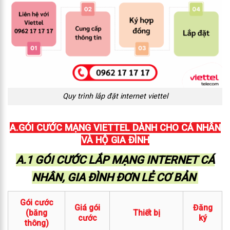
Quy trình lắp đặt internet viettel
A.GÓI CƯỚC MẠNG VIETTEL DÀNH CHO CÁ NHÂN
VÀ HỘ GIA ĐÌNH
A.1 GÓI CƯỚC LẮP MẠNG INTERNET CÁ
NHÂN, GIA ĐÌNH ĐƠN LẺ CƠ BẢN
Gói cước
Giá gói
Đăng
(băng
Thiết bị
cước
ký
thông)