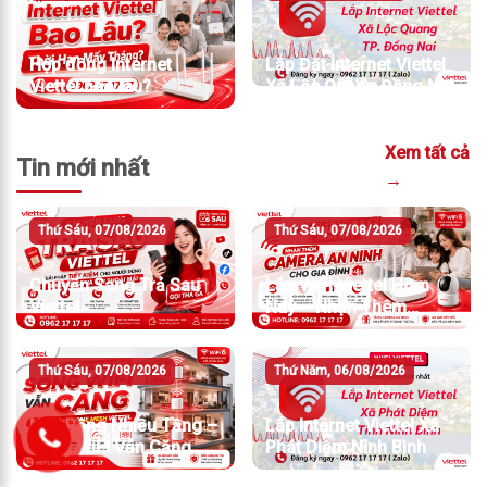
Hợp đồng Internet
Lắp Đặt Internet Viettel
Viettel bao lâu?
Xã Lộc Quang Đồng Nai
Xem tất cả
Tin mới nhất
→
Thứ Sáu, 07/08/2026
Thứ Sáu, 07/08/2026
Chuyển Sang Trả Sau
Lắp WiFi Viettel Hôm
Viettel
Nay – Nhận Thêm
Camera An Ninh
Thứ Sáu, 07/08/2026
Thứ Năm, 06/08/2026
Nhà Rộng Nhiều Tầng –
Lắp Internet Viettel Xã
Sóng WiFi Vẫn Căng
Phát Diệm Ninh Bình