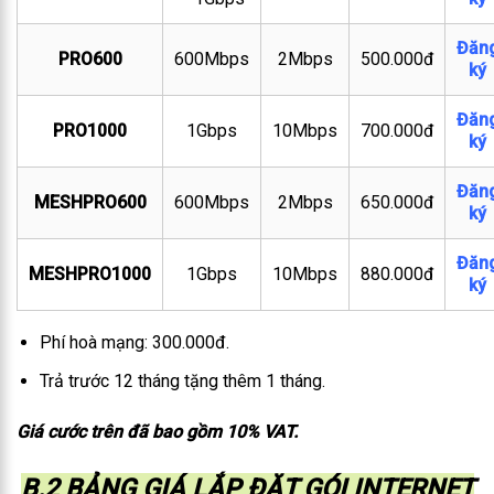
Đăn
PRO600
600Mbps
2Mbps
500.000đ
ký
Đăn
PRO1000
1Gbps
10Mbps
700.000đ
ký
Đăn
MESHPRO600
600Mbps
2Mbps
650.000đ
ký
Đăn
MESHPRO1000
1Gbps
10Mbps
880.000đ
ký
Phí hoà mạng: 300.000đ.
Trả trước 12 tháng tặng thêm 1 tháng.
Giá cước trên đã bao gồm 10% VAT.
B.2 BẢNG GIÁ LẮP ĐẶT GÓI INTERNET