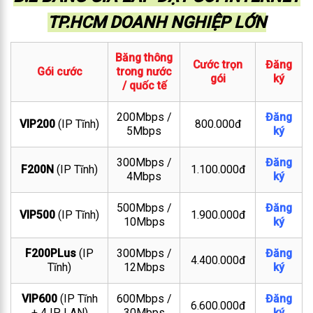
TP.HCM DOANH NGHIỆP LỚN
Băng thông
Cước trọn
Đăng
Gói cước
trong nước
gói
ký
/ quốc tế
200Mbps /
Đăng
VIP200
(IP Tĩnh)
800.000đ
5Mbps
ký
300Mbps /
Đăng
F200N
(IP Tĩnh)
1.100.000đ
4Mbps
ký
500Mbps /
Đăng
VIP500
(IP Tĩnh)
1.900.000đ
10Mbps
ký
F200PLus
(IP
300Mbps /
Đăng
4.400.000đ
Tĩnh)
12Mbps
ký
VIP600
(IP Tĩnh
600Mbps /
Đăng
6.600.000đ
+ 4 IP LAN)
30Mbps
ký