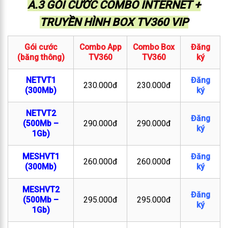
A.3 GÓI CƯỚC COMBO INTERNET +
TRUYỀN HÌNH BOX TV360 VIP
Gói cước
Combo App
Combo Box
Đăng
(băng thông)
TV360
TV360
ký
NETVT1
Đăng
230.000đ
230.000đ
(300Mb)
ký
NETVT2
Đăng
(500Mb –
290.000đ
290.000đ
ký
1Gb)
MESHVT1
Đăng
260.000đ
260.000đ
(300Mb)
ký
MESHVT2
Đăng
(500Mb –
295.000đ
295.000đ
ký
1Gb)