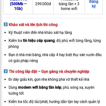
Đăng
(500Mb –
299.000đ
băng tần + 3
ký
1Gb)
home wifi
Khảo sát và lên lịch thi công
Kỹ thuật viên đến nhà khảo sát hạ tầng
Kiểm tra
tín hiệu cáp quang
, độ phủ wifi từng tầng, từng
phòng
Bạn ở nhà mái bằng, nhà cấp 4 hay biệt thự sân vườn đều
có giải pháp riêng
Thi công lắp đặt – Gọn gàng và chuyên nghiệp
Đi dây giấu kín, gọn nhẹ không phá vỡ thiết kế nhà
Dùng
modem wifi băng tần kép
, phủ sóng xa, xuyên
tường tốt
Kiểm tra tốc độ tải/phát, hướng dẫn tận tay cách quản lý