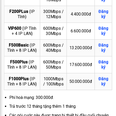
F200PLus
(IP
300Mbps /
Đăng
4.400.000đ
Tĩnh)
12Mbps
ký
VIP600
(IP Tĩnh
600Mbps /
Đăng
6.600.000đ
+ 4 IP LAN)
30Mbps
ký
F500Basic
(IP
600Mbps /
Đăng
13.200.000đ
Tĩnh + 8 IP LAN)
40Mbps
ký
F500Plus
(IP
600Mbps /
Đăng
17.600.000đ
Tĩnh + 8 IP LAN)
50Mbps
ký
F1000Plus
(IP
1000Mbps
Đăng
50.000.000đ
Tĩnh + 8 IP LAN)
/ 100Mbps
ký
Phí hoà mạng: 300.000đ.
Trả trước 12 tháng tặng thêm 1 tháng.
Các gói cước này được trang bị thiết bị đầu cuối chuyên