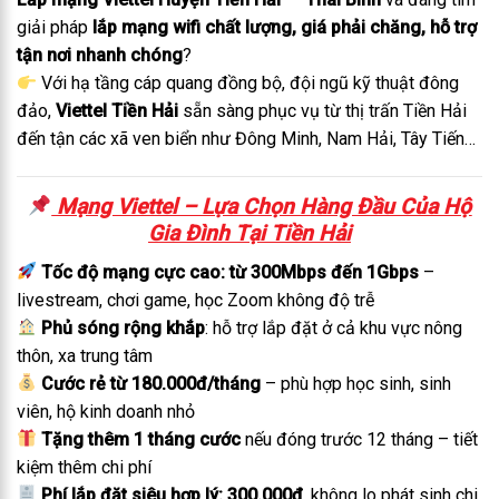
giải pháp
lắp mạng wifi chất lượng, giá phải chăng, hỗ trợ
tận nơi nhanh chóng
?
Với hạ tầng cáp quang đồng bộ, đội ngũ kỹ thuật đông
đảo,
Viettel Tiền Hải
sẵn sàng phục vụ từ thị trấn Tiền Hải
đến tận các xã ven biển như Đông Minh, Nam Hải, Tây Tiến…
Mạng Viettel – Lựa Chọn Hàng Đầu Của Hộ
Gia Đình Tại Tiền Hải
Tốc độ mạng cực cao: từ 300Mbps đến 1Gbps
–
livestream, chơi game, học Zoom không độ trễ
Phủ sóng rộng khắp
: hỗ trợ lắp đặt ở cả khu vực nông
thôn, xa trung tâm
Cước rẻ từ 180.000đ/tháng
– phù hợp học sinh, sinh
viên, hộ kinh doanh nhỏ
Tặng thêm 1 tháng cước
nếu đóng trước 12 tháng – tiết
kiệm thêm chi phí
Phí lắp đặt siêu hợp lý: 300.000đ
, không lo phát sinh chi