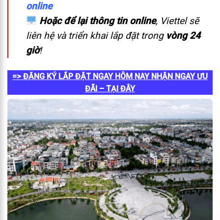
online
Hoặc để lại thông tin online
, Viettel sẽ
liên hệ và triển khai lắp đặt trong
vòng 24
giờ
!
=> ĐĂNG KÝ LẮP ĐẶT NGAY HÔM NAY NHẬN NGAY ƯU
ĐÃI – TẠI ĐÂY