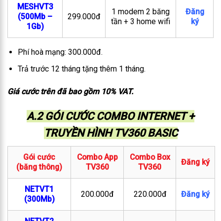
MESHVT3
1 modem 2 băng
Đăng
(500Mb –
299.000đ
tần + 3 home wifi
ký
1Gb)
Phí hoà mạng: 300.000đ.
Trả trước 12 tháng tặng thêm 1 tháng.
Giá cước trên đã bao gồm 10% VAT.
A.2 GÓI CƯỚC COMBO INTERNET +
TRUYỀN HÌNH TV360 BASIC
Gói cước
Combo App
Combo Box
Đăng ký
(băng thông)
TV360
TV360
NETVT1
200.000đ
220.000đ
Đăng ký
(300Mb)