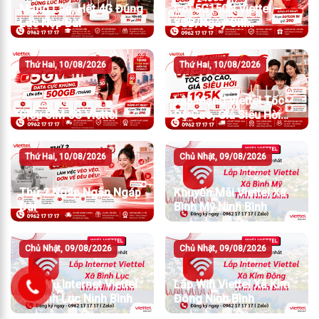
Mạng Lag, Hết 4G Đúng
Gói 5G150N Viettel –
Lúc Nộp Bài
8GB/Ngày Chỉ
150K/Tháng
Thứ Hai, 10/08/2026
Thứ Hai, 10/08/2026
Lắp Mạng Viettel Tốc
Siêu SIM 5G Viettel
Độ Cao, Giá Siêu Hời
Chỉ Từ 195K/Tháng
Thứ Hai, 10/08/2026
Chủ Nhật, 09/08/2026
Thứ 2 Ngáp Ngắn Ngáp
Khuyến Mãi Viettel Xã
Dài
Bình Mỹ Ninh Bình
Chủ Nhật, 09/08/2026
Chủ Nhật, 09/08/2026
Dịch Vụ Internet Viettel
Lắp Wifi Viettel Xã Kim
Xã Bình Lục Ninh Bình
Đông Ninh Bình