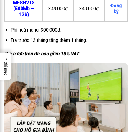
MESHVT3
Đăng
(500Mb –
349.000đ
349.000đ
ký
1Gb)
Phí hoà mạng: 300.000đ.
Trả trước 12 tháng tặng thêm 1 tháng.
Giá cước trên đã bao gồm 10% VAT.
→
Chỉ mục