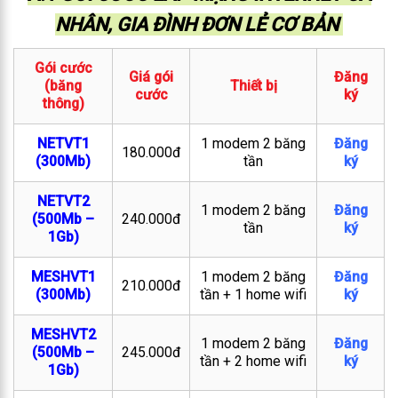
NHÂN, GIA ĐÌNH ĐƠN LẺ CƠ BẢN
Gói cước
Giá gói
Đăng
(băng
Thiết bị
cước
ký
thông)
NETVT1
1 modem 2 băng
Đăng
180.000đ
(300Mb)
tần
ký
NETVT2
1 modem 2 băng
Đăng
(500Mb –
240.000đ
tần
ký
1Gb)
MESHVT1
1 modem 2 băng
Đăng
210.000đ
(300Mb)
tần + 1 home wifi
ký
MESHVT2
1 modem 2 băng
Đăng
(500Mb –
245.000đ
tần + 2 home wifi
ký
1Gb)