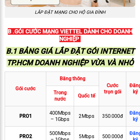
LẮP ĐẶT MẠNG CHO HỘ GIA ĐÌNH
B .GÓI CƯỚC MẠNG VIETTEL DÀNH CHO DOANH
NGHIỆP
B.1 BẢNG GIÁ LẮP ĐẶT GÓI INTERNET
TP.HCM DOANH NGHIỆP VỪA VÀ NHỎ
Băng thông
Cước
Đăn
Gói cước
trọn gói
ký
Trong
Quốc tế
nước
400Mbps
Đăn
PRO1
2Mbps
350.000đ
– 1Gbps
ký
500Mbps
Đăn
PRO2
5Mbps
500.000đ
– 1Gbps
ký