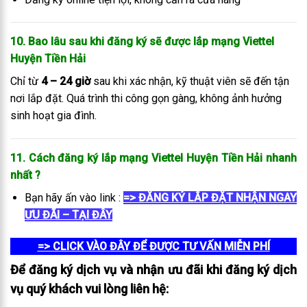
10. Bao lâu sau khi đăng ký sẽ được lắp mạng Viettel
Huyện Tiền Hải
Chỉ từ
4 – 24 giờ
sau khi xác nhận, kỹ thuật viên sẽ đến tận
nơi lắp đặt. Quá trình thi công gọn gàng, không ảnh hưởng
sinh hoạt gia đình.
11. Cách đăng ký lắp mạng Viettel Huyện Tiền Hải
nhanh
nhất
?
Bạn hãy ấn vào link :
=> ĐĂNG KÝ LẮP ĐẶT NHẬN NGAY
ƯU ĐÃI – TẠI ĐÂY
=> CLICK VÀO ĐÂY ĐỂ ĐƯỢC TƯ VẤN MIỄN PHÍ
Để đăng ký dịch vụ và nhận ưu đãi khi đăng ký dịch
vụ quý khách vui lòng liên hệ: