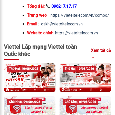
Tổng đài:
096217.17.17
Trang web
:
https://vieteltelecom.vn/combo/
Email
:
cskh@vieteltelecom.vn
Website chính
:
https://vieteltelecom.vn
Viettel Lắp mạng Viettel toàn
Xem tất cả
Quốc khác
→
Thứ Hai, 10/08/2026
Thứ Hai, 10/08/2026
Lắp Mạng Viettel Tốc
Thứ 2 Ngáp Ngắn Ngáp
Độ Cao, Giá Siêu Hời
Dài
Chỉ Từ 195K/Tháng
Chủ Nhật, 09/08/2026
Chủ Nhật, 09/08/2026
Khuyến Mãi Viettel Xã
Dịch Vụ Internet Viettel