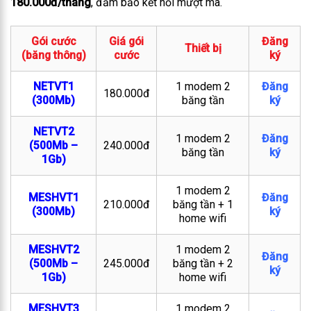
180.000đ/tháng
, đảm bảo kết nối mượt mà.
Gói cước
Giá gói
Đăng
Thiết bị
(băng thông)
cước
ký
NETVT1
1 modem 2
Đăng
180.000đ
(300Mb)
băng tần
ký
NETVT2
1 modem 2
Đăng
(500Mb –
240.000đ
băng tần
ký
1Gb)
1 modem 2
MESHVT1
Đăng
210.000đ
băng tần + 1
(300Mb)
ký
home wifi
MESHVT2
1 modem 2
Đăng
(500Mb –
245.000đ
băng tần + 2
ký
1Gb)
home wifi
MESHVT3
1 modem 2