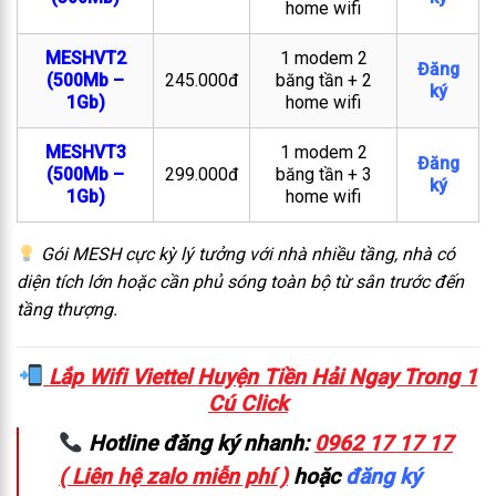
home wifi
MESHVT2
1 modem 2
Đăng
(500Mb –
245.000đ
băng tần + 2
ký
1Gb)
home wifi
MESHVT3
1 modem 2
Đăng
(500Mb –
299.000đ
băng tần + 3
ký
1Gb)
home wifi
Gói MESH cực kỳ lý tưởng với nhà nhiều tầng, nhà có
diện tích lớn hoặc cần phủ sóng toàn bộ từ sân trước đến
tầng thượng.
Lắp Wifi Viettel Huyện Tiền Hải Ngay Trong 1
Cú Click
Hotline đăng ký nhanh:
0962 17 17 17
( Liên hệ zalo miễn phí )
hoặc
đăng ký