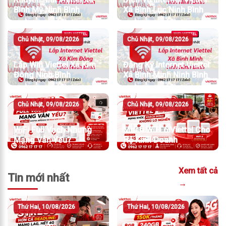
Bình Mỹ Ninh Bình
Xã Bình Lục Ninh Bình
Chủ Nhật, 09/08/2026
Chủ Nhật, 09/08/2026
Lắp Wifi Viettel Xã Kim
Đăng Ký Internet Viettel
Đông Ninh Bình
Xã Bình Minh Ninh Bình
Chủ Nhật, 09/08/2026
Chủ Nhật, 09/08/2026
WiFi Full Vạch Nhưng
Mesh WiFi 6 Viettel Cho
Mạng Vẫn Yếu?
Hộ Kinh Doanh
Xem tất cả
Tin mới nhất
→
Thứ Hai, 10/08/2026
Thứ Hai, 10/08/2026