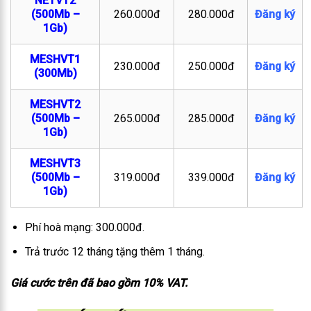
NETVT2
(500Mb –
260.000đ
280.000đ
Đăng ký
1Gb)
MESHVT1
230.000đ
250.000đ
Đăng ký
(300Mb)
MESHVT2
(500Mb –
265.000đ
285.000đ
Đăng ký
1Gb)
MESHVT3
(500Mb –
319.000đ
339.000đ
Đăng ký
1Gb)
Phí hoà mạng: 300.000đ.
Trả trước 12 tháng tặng thêm 1 tháng.
Giá cước trên đã bao gồm 10% VAT.