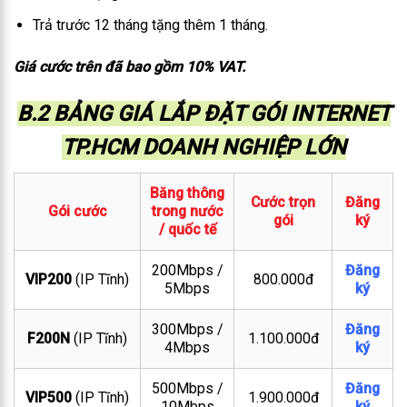
Trả trước 12 tháng tặng thêm 1 tháng.
Giá cước trên đã bao gồm 10% VAT.
B.2 BẢNG GIÁ LẮP ĐẶT GÓI INTERNET
TP.HCM DOANH NGHIỆP LỚN
Băng thông
Cước trọn
Đăng
Gói cước
trong nước
gói
ký
/ quốc tế
200Mbps /
Đăng
VIP200
(IP Tĩnh)
800.000đ
5Mbps
ký
300Mbps /
Đăng
F200N
(IP Tĩnh)
1.100.000đ
4Mbps
ký
500Mbps /
Đăng
VIP500
(IP Tĩnh)
1.900.000đ
10Mbps
ký