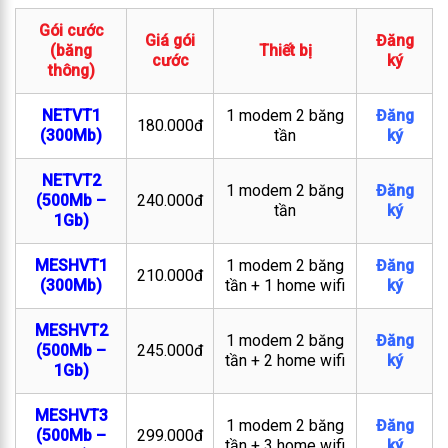
Gói cước
Giá gói
Đăng
(băng
Thiết bị
cước
ký
thông)
NETVT1
1 modem 2 băng
Đăng
180.000đ
(300Mb)
tần
ký
NETVT2
1 modem 2 băng
Đăng
(500Mb –
240.000đ
tần
ký
1Gb)
MESHVT1
1 modem 2 băng
Đăng
210.000đ
(300Mb)
tần + 1 home wifi
ký
MESHVT2
1 modem 2 băng
Đăng
(500Mb –
245.000đ
tần + 2 home wifi
ký
1Gb)
MESHVT3
1 modem 2 băng
Đăng
(500Mb –
299.000đ
tần + 3 home wifi
ký