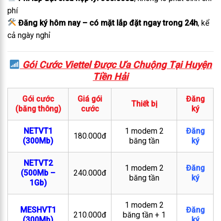
phí
Đăng ký hôm nay – có mặt lắp đặt ngay trong 24h
, kể
cả ngày nghỉ
Gói Cước Viettel Được Ưa Chuộng Tại Huyện
Tiền Hải
Gói cước
Giá gói
Đăng
Thiết bị
(băng thông)
cước
ký
NETVT1
1 modem 2
Đăng
180.000đ
(300Mb)
băng tần
ký
NETVT2
1 modem 2
Đăng
(500Mb –
240.000đ
băng tần
ký
1Gb)
1 modem 2
MESHVT1
Đăng
210.000đ
băng tần + 1
(300Mb)
ký