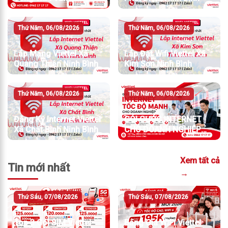
Thứ Năm, 06/08/2026
Thứ Năm, 06/08/2026
Lắp Mạng Viettel Xã
Lắp Đặt Wifi Viettel Xã
Quang Thiện Ninh Bình
Kim Sơn Ninh Bình
Thứ Năm, 06/08/2026
Thứ Năm, 06/08/2026
Đăng Ký Internet Viettel
GÓI CƯỚC INTERNET
Xã Chất Bình Ninh Bình
CHO DOANH NGHIỆP
TỐC ĐỘ MẠNH
Xem tất cả
Tin mới nhất
→
Thứ Sáu, 07/08/2026
Thứ Sáu, 07/08/2026
Top 3 Gói SIM Viettel
Bảng Giá WiFi Viettel