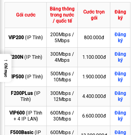
Băng thông
Cước trọn
Đăng
Gói cước
trong nước
gói
ký
/ quốc tế
200Mbps /
Đăng
VIP200
(IP Tĩnh)
800.000đ
5Mbps
ký
300Mbps /
Đăng
F200N
(IP Tĩnh)
1.100.000đ
→
4Mbps
ký
Chỉ mục
500Mbps /
Đăng
VIP500
(IP Tĩnh)
1.900.000đ
10Mbps
ký
F200PLus
(IP
300Mbps /
Đăng
4.400.000đ
Tĩnh)
12Mbps
ký
VIP600
(IP Tĩnh
600Mbps /
Đăng
6.600.000đ
+ 4 IP LAN)
30Mbps
ký
F500Basic
(IP
600Mbps /
Đăng