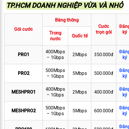
TP.HCM DOANH NGHIỆP VỪA VÀ NHỎ
Băng thông
Cước
Đăn
Gói cước
trọn gói
ký
Trong
Quốc tế
nước
400Mbps
Đăn
PRO1
2Mbps
350.000đ
– 1Gbps
ký
500Mbps
Đăn
PRO2
5Mbps
500.000đ
– 1Gbps
ký
400Mbps
Đăn
MESHPRO1
2Mbps
400.000đ
– 1Gbps
ký
500Mbps
Đăn
MESHPRO2
5Mbps
600.000đ
– 1Gbps
ký
Đăn