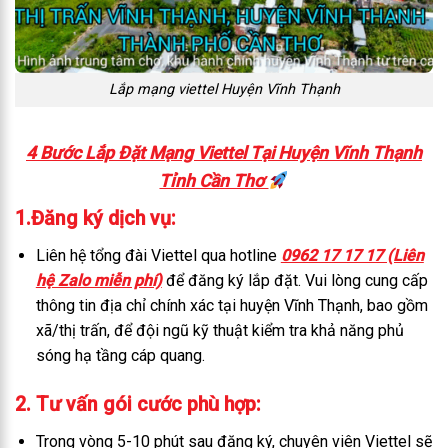
Lắp mạng viettel Huyện Vĩnh Thạnh
4 Bước Lắp Đặt Mạng Viettel Tại Huyện Vĩnh Thạnh
Tỉnh Cần Thơ
1.Đăng ký dịch vụ
:
Liên hệ tổng đài Viettel qua hotline
0962 17 17 17 (Liên
hệ Zalo miễn phí)
để đăng ký lắp đặt. Vui lòng cung cấp
thông tin địa chỉ chính xác tại huyện Vĩnh Thạnh, bao gồm
xã/thị trấn, để đội ngũ kỹ thuật kiểm tra khả năng phủ
sóng hạ tầng cáp quang.
2. Tư vấn gói cước phù hợp
:
Trong vòng 5-10 phút sau đăng ký, chuyên viên Viettel sẽ