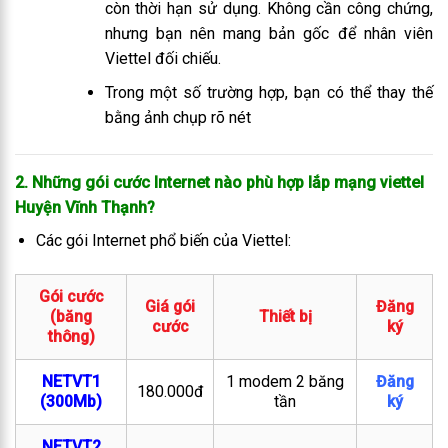
còn thời hạn sử dụng. Không cần công chứng,
nhưng bạn nên mang bản gốc để nhân viên
Viettel đối chiếu.
Trong một số trường hợp, bạn có thể thay thế
bằng ảnh chụp rõ nét
2. Những gói cước Internet nào phù hợp lắp mạng viettel
Huyện Vĩnh Thạnh
?
Các gói Internet phổ biến của Viettel:
Gói cước
Giá gói
Đăng
(băng
Thiết bị
cước
ký
thông)
NETVT1
1 modem 2 băng
Đăng
180.000đ
(300Mb)
tần
ký
NETVT2