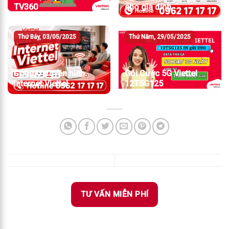
TV360
cho gia đình
Thứ Bảy, 03/05/2025
Thứ Năm, 29/05/2025
Combo truyền hình
Gói Cước 5G Viettel
internet Viettel
12T5G125
TƯ VẤN MIỄN PHÍ