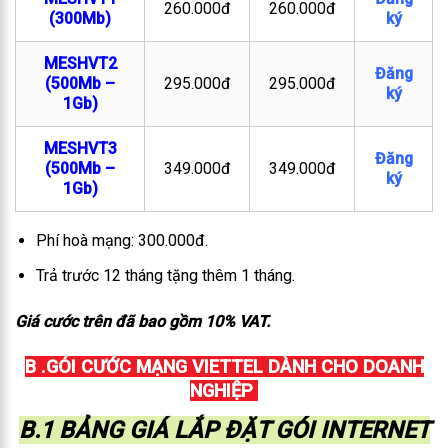
260.000đ
260.000đ
(300Mb)
ký
MESHVT2
Đăng
(500Mb –
295.000đ
295.000đ
ký
1Gb)
MESHVT3
Đăng
(500Mb –
349.000đ
349.000đ
ký
1Gb)
Phí hoà mạng: 300.000đ.
Trả trước 12 tháng tặng thêm 1 tháng.
Giá cước trên đã bao gồm 10% VAT.
B .GÓI CƯỚC MẠNG VIETTEL DÀNH CHO DOANH
NGHIỆP
B.1 BẢNG GIÁ LẮP ĐẶT GÓI INTERNET