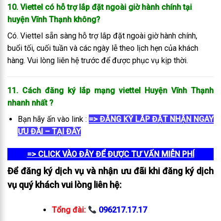
10. Viettel có hỗ trợ lắp đặt ngoài giờ hành chính tại
huyện Vĩnh Thạnh không?
Có. Viettel sẵn sàng hỗ trợ lắp đặt ngoài giờ hành chính,
buổi tối, cuối tuần và các ngày lễ theo lịch hẹn của khách
hàng. Vui lòng liên hệ trước để được phục vụ kịp thời.
11. Cách đăng ký lắp mạng viettel Huyện Vĩnh Thạnh
nhanh nhất
?
Bạn hãy ấn vào link :
=> ĐĂNG KÝ LẮP ĐẶT NHẬN NGAY
ƯU ĐÃI – TẠI ĐÂY
=> CLICK VÀO ĐÂY ĐỂ ĐƯỢC TƯ VẤN MIỄN PHÍ
Để đăng ký dịch vụ và nhận ưu đãi khi đăng ký dịch
vụ quý khách vui lòng liên hệ:
Tổng đài:
096217.17.17