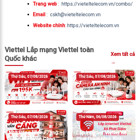
Trang web
:
https://vieteltelecom.vn/combo/
Email
:
cskh@vieteltelecom.vn
Website chính
:
https://vieteltelecom.vn
Viettel Lắp mạng Viettel toàn
Xem tất cả
Quốc khác
→
Thứ Sáu, 07/08/2026
Thứ Sáu, 07/08/2026
Bảng Giá WiFi Viettel
Lắp WiFi Viettel Hôm
Mới 2026
Nay – Nhận Thêm
Camera An Ninh
Thứ Sáu, 07/08/2026
Thứ Năm, 06/08/2026
Nhà Rộng Nhiều Tầng –
Lắp Internet Viettel Xã
Sóng WiFi Vẫn Căng
Phát Diệm Ninh Bình