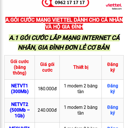
A.GÓI CƯỚC MẠNG VIETTEL DÀNH CHO CÁ NHÂN
VÀ HỘ GIA ĐÌNH
A.1 GÓI CƯỚC LẮP MẠNG INTERNET CÁ
NHÂN, GIA ĐÌNH ĐƠN LẺ CƠ BẢN
Gói cước
Giá gói
Đăng
(băng
Thiết bị
cước
ký
thông)
NETVT1
1 modem 2 băng
Đăng
180.000đ
(300Mb)
tần
ký
NETVT2
1 modem 2 băng
Đăng
(500Mb –
240.000đ
tần
ký
1Gb)