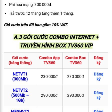
Phí hoà mạng: 300.000đ.
Trả trước 12 tháng tặng thêm 1 tháng.
Giá cước trên đã bao gồm 10% VAT.
A.3 GÓI CƯỚC COMBO INTERNET +
TRUYỀN HÌNH BOX TV360 VIP
Gói cước
Combo App
Combo Box
Đăng
(băng thông)
TV360
TV360
ký
NETVT1
Đăng
230.000đ
230.000đ
(300Mb)
ký
NETVT2
Đăng
(500Mb –
290.000đ
290.000đ
ký
1Gb)
MESHVT1
Đăng