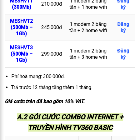
MESHVT1
1 modem 2 băng
Đăng
210.000đ
(300Mb)
tần + 1 home wifi
ký
MESHVT2
1 modem 2 băng
Đăng
(500Mb –
245.000đ
tần + 2 home wifi
ký
1Gb)
MESHVT3
1 modem 2 băng
Đăng
(500Mb –
299.000đ
tần + 3 home wifi
ký
1Gb)
Phí hoà mạng: 300.000đ.
Trả trước 12 tháng tặng thêm 1 tháng.
Giá cước trên đã bao gồm 10% VAT.
A.2 GÓI CƯỚC COMBO INTERNET +
TRUYỀN HÌNH TV360 BASIC