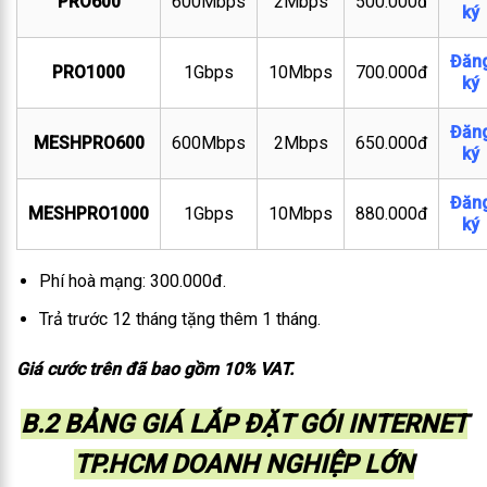
PRO600
600Mbps
2Mbps
500.000đ
ký
Đăn
PRO1000
1Gbps
10Mbps
700.000đ
ký
Đăn
MESHPRO600
600Mbps
2Mbps
650.000đ
ký
Đăn
MESHPRO1000
1Gbps
10Mbps
880.000đ
ký
Phí hoà mạng: 300.000đ.
Trả trước 12 tháng tặng thêm 1 tháng.
Giá cước trên đã bao gồm 10% VAT.
B.2 BẢNG GIÁ LẮP ĐẶT GÓI INTERNET
TP.HCM DOANH NGHIỆP LỚN