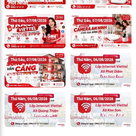
Hot Nhất
Mới 2026
Thứ Sáu, 07/08/2026
Thứ Sáu, 07/08/2026
Chuyển Sang Trả Sau
Lắp WiFi Viettel Hôm
Viettel
Nay – Nhận Thêm
Camera An Ninh
Thứ Sáu, 07/08/2026
Thứ Năm, 06/08/2026
Nhà Rộng Nhiều Tầng –
Lắp Internet Viettel Xã
Sóng WiFi Vẫn Căng
Phát Diệm Ninh Bình
Thứ Năm, 06/08/2026
Thứ Năm, 06/08/2026
Lắp Mạng Viettel Xã
Lắp Đặt Wifi Viettel Xã
Quang Thiện Ninh Bình
Kim Sơn Ninh Bình