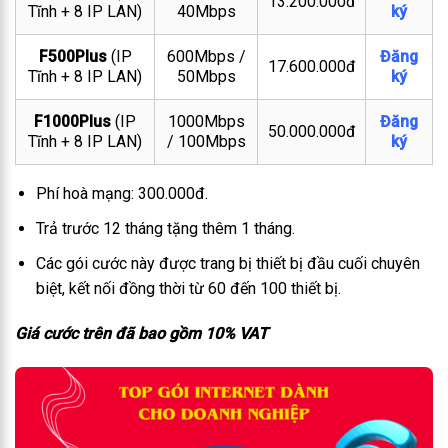
13.200.000đ
Tĩnh + 8 IP LAN)
40Mbps
ký
F500Plus
(IP
600Mbps /
Đăng
17.600.000đ
Tĩnh + 8 IP LAN)
50Mbps
ký
F1000Plus
(IP
1000Mbps
Đăng
50.000.000đ
Tĩnh + 8 IP LAN)
/ 100Mbps
ký
Phí hoà mạng: 300.000đ.
Trả trước 12 tháng tặng thêm 1 tháng.
Các gói cước này được trang bị thiết bị đầu cuối chuyên
biệt, kết nối đồng thời từ 60 đến 100 thiết bị.
Giá cước trên đã bao gồm 10% VAT