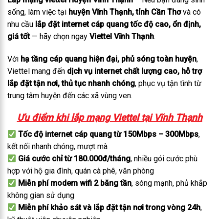
sống, làm việc tại
huyện Vĩnh Thạnh, tỉnh Cần Thơ
và có
nhu cầu
lắp đặt internet cáp quang tốc độ cao, ổn định,
giá tốt
— hãy chọn ngay
Viettel Vĩnh Thạnh
.
Với
hạ tầng cáp quang hiện đại, phủ sóng toàn huyện
,
Viettel mang đến
dịch vụ internet chất lượng cao, hỗ trợ
lắp đặt tận nơi, thủ tục nhanh chóng
, phục vụ tận tình từ
trung tâm huyện đến các xã vùng ven.
Ưu điểm khi lắp mạng Viettel tại Vĩnh Thạnh
Tốc độ internet cáp quang từ 150Mbps – 300Mbps
,
kết nối nhanh chóng, mượt mà
Giá cước chỉ từ 180.000đ/tháng
, nhiều gói cước phù
hợp với hộ gia đình, quán cà phê, văn phòng
Miễn phí modem wifi 2 băng tần
, sóng mạnh, phủ khắp
không gian sử dụng
Miễn phí khảo sát và lắp đặt tận nơi trong vòng 24h
,