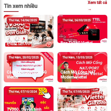
Xem tất cả
Tin xem nhiều
→
Thứ Hai, 14/04/2025
Thứ Hai, 24/03/2025
Cài App TV360 Trên Các
Dòng Tivi Đơn Giản
Box TV360 Viettel
Thứ Năm, 20/02/2025
Thứ Năm, 13/03/2025
Cách hủy gói cước 5G
Cách Mở Cổng NAT
Viettel
Modem Viettel
Thứ Hai, 07/10/2024
Thứ Tư, 07/05/2025
TV360 , truyền hình
Gói cước internet Viettel