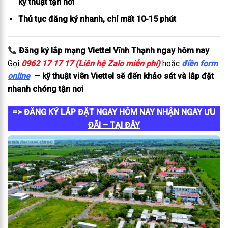
kỹ thuật tận nơi
Thủ tục đăng ký nhanh, chỉ mất 10-15 phút
Đăng ký lắp mạng Viettel Vĩnh Thạnh ngay hôm nay
Gọi
0962 17 17 17 (Liên hệ Zalo miễn phí)
hoặc
điền form
online
—
kỹ thuật viên Viettel sẽ đến khảo sát và lắp đặt
nhanh chóng tận nơi
=> ĐĂNG KÝ LẮP ĐẶT NGAY HÔM NAY NHẬN NGAY ƯU
ĐÃI – TẠI ĐÂY