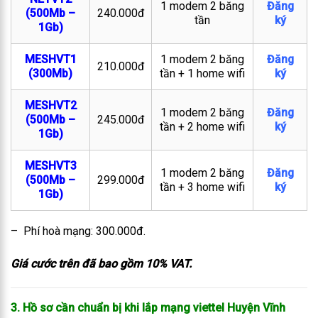
1 modem 2 băng
Đăng
(500Mb –
240.000đ
tần
ký
1Gb)
MESHVT1
1 modem 2 băng
Đăng
210.000đ
(300Mb)
tần + 1 home wifi
ký
MESHVT2
1 modem 2 băng
Đăng
(500Mb –
245.000đ
tần + 2 home wifi
ký
1Gb)
MESHVT3
1 modem 2 băng
Đăng
(500Mb –
299.000đ
tần + 3 home wifi
ký
1Gb)
– Phí hoà mạng: 300.000đ.
Giá cước trên đã bao gồm 10% VAT.
3. Hồ sơ cần chuẩn bị khi lắp mạng viettel Huyện Vĩnh