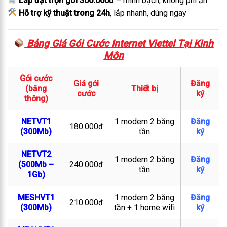
Lắp đặt trọn gói 300.000đ
– minh bạch, không phí ẩn
Hỗ trợ kỹ thuật trong 24h
, lắp nhanh, dùng ngay
Bảng Giá Gói Cước Internet Viettel Tại Kinh
Môn
Gói cước
Giá gói
Đăng
(băng
Thiết bị
cước
ký
thông)
NETVT1
1 modem 2 băng
Đăng
180.000đ
(300Mb)
tần
ký
NETVT2
1 modem 2 băng
Đăng
(500Mb –
240.000đ
tần
ký
1Gb)
MESHVT1
1 modem 2 băng
Đăng
210.000đ
(300Mb)
tần + 1 home wifi
ký