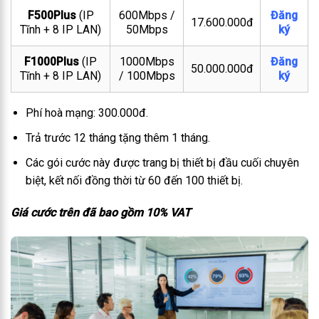
F500Plus
(IP
600Mbps /
Đăng
17.600.000đ
Tĩnh + 8 IP LAN)
50Mbps
ký
F1000Plus
(IP
1000Mbps
Đăng
50.000.000đ
Tĩnh + 8 IP LAN)
/ 100Mbps
ký
Phí hoà mạng: 300.000đ.
Trả trước 12 tháng tặng thêm 1 tháng.
Các gói cước này được trang bị thiết bị đầu cuối chuyên
biệt, kết nối đồng thời từ 60 đến 100 thiết bị.
Giá cước trên đã bao gồm 10% VAT