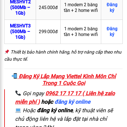
MESHVT2
1 modem 2 băng
Đăng
(500Mb –
245.000đ
tần + 2 home wifi
ký
1Gb)
MESHVT3
1 modem 2 băng
Đăng
(500Mb –
299.000đ
tần + 3 home wifi
ký
1Gb)
Thiết bị bảo hành chính hãng, hỗ trợ nâng cấp theo nhu
cầu thực tế.
Đăng Ký Lắp Mạng Viettel Kinh Môn Chỉ
Trong 1 Cuộc Gọi
Gọi ngay
0962 17 17 17 ( Liên hệ zalo
miễn phí )
hoặc
đăng ký online
Hoặc
đăng ký online
, kỹ thuật viên sẽ
chủ động liên hệ và lắp đặt tại nhà chỉ