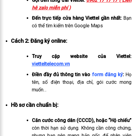
Gọi đến tổng đài Viettel:
0962 17 17 17 ( Liên
hệ zalo miễn phí )
Đến trực tiếp cửa hàng Viettel gần nhất:
Bạn
có thể tìm kiếm trên Google Maps
Cách 2: Đăng ký online:
Truy cập website của Viettel:
vietteltelecom.vn
Điền đầy đủ thông tin vào
form đăng ký
:
Họ
tên, số điện thoại, địa chỉ, gói cước mong
muốn…
Hồ sơ cần chuẩn bị:
Căn cước công dân (CCCD), hoặc “Hộ chiếu”
còn thời hạn sử dụng. Không cần công chứng,
nhưng bạn nên mang bản gốc để nhân viên