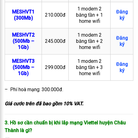
1 modem 2
MESHVT1
Đăng
210.000đ
băng tần + 1
(300Mb)
ký
home wifi
MESHVT2
1 modem 2
Đăng
(500Mb –
245.000đ
băng tần + 2
ký
1Gb)
home wifi
MESHVT3
1 modem 2
Đăng
(500Mb –
299.000đ
băng tần + 3
ký
1Gb)
home wifi
– Phí hoà mạng: 300.000đ.
Giá cước trên đã bao gồm 10% VAT.
3. Hồ sơ cần chuẩn bị khi lắp mạng Viettel huyện Châu
Thành là gì?