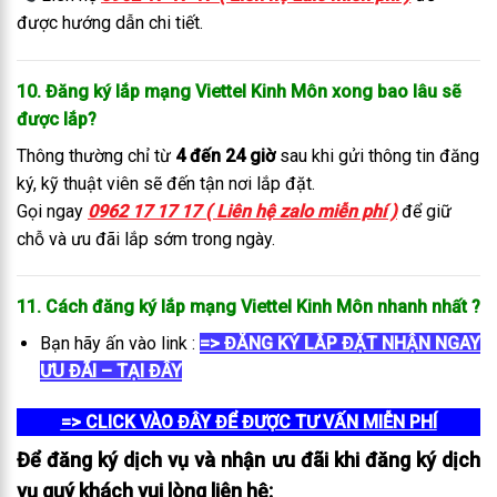
được hướng dẫn chi tiết.
10. Đăng ký lắp mạng Viettel Kinh Môn xong bao lâu sẽ
được lắp?
Thông thường chỉ từ
4 đến 24 giờ
sau khi gửi thông tin đăng
ký, kỹ thuật viên sẽ đến tận nơi lắp đặt.
Gọi ngay
0962 17 17 17 ( Liên hệ zalo miễn phí )
để giữ
chỗ và ưu đãi lắp sớm trong ngày.
11. Cách đăng ký lắp mạng Viettel Kinh Môn
nhanh nhất
?
Bạn hãy ấn vào link :
=> ĐĂNG KÝ LẮP ĐẶT NHẬN NGAY
ƯU ĐÃI – TẠI ĐÂY
=> CLICK VÀO ĐÂY ĐỂ ĐƯỢC TƯ VẤN MIỄN PHÍ
Để đăng ký dịch vụ và nhận ưu đãi khi đăng ký dịch
vụ quý khách vui lòng liên hệ: