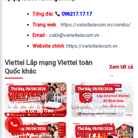
Tổng đài:
096217.17.17
Trang web
:
https://vieteltelecom.vn/combo/
Email
:
cskh@vieteltelecom.vn
Website chính
:
https://vieteltelecom.vn
Viettel Lắp mạng Viettel toàn
Xem tất cả
Quốc khác
→
Thứ Bảy, 08/08/2026
Thứ Bảy, 08/08/2026
WiFi Viettel – Giải Pháp
Dịch Vụ Internet Viettel
Internet Tốc Độ Cao
Xã Định Hóa Ninh Bình
Cho Gia Đình Và Doanh
Nghiệp
Thứ Bảy, 08/08/2026
Thứ Bảy, 08/08/2026