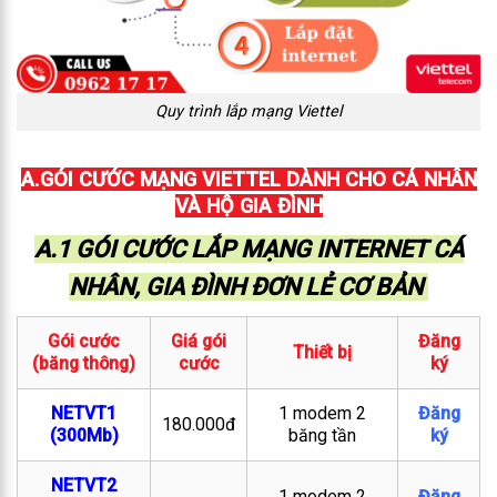
Quy trình lắp mạng Viettel
A.GÓI CƯỚC MẠNG VIETTEL DÀNH CHO CÁ NHÂN
VÀ HỘ GIA ĐÌNH
A.1 GÓI CƯỚC LẮP MẠNG INTERNET CÁ
NHÂN, GIA ĐÌNH ĐƠN LẺ CƠ BẢN
Gói cước
Giá gói
Đăng
Thiết bị
(băng thông)
cước
ký
NETVT1
1 modem 2
Đăng
180.000đ
(300Mb)
băng tần
ký
NETVT2
1 modem 2
Đăng