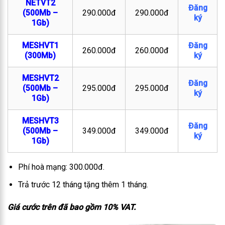
NETVT2
Đăng
(500Mb –
290.000đ
290.000đ
ký
1Gb)
MESHVT1
Đăng
260.000đ
260.000đ
(300Mb)
ký
MESHVT2
Đăng
(500Mb –
295.000đ
295.000đ
ký
1Gb)
MESHVT3
Đăng
(500Mb –
349.000đ
349.000đ
ký
1Gb)
Phí hoà mạng: 300.000đ.
Trả trước 12 tháng tặng thêm 1 tháng.
Giá cước trên đã bao gồm 10% VAT.