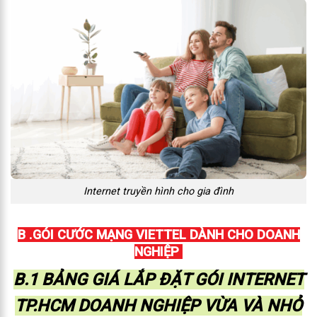
Internet truyền hình cho gia đình
B .GÓI CƯỚC MẠNG VIETTEL DÀNH CHO DOANH
NGHIỆP
B.1 BẢNG GIÁ LẮP ĐẶT GÓI INTERNET
TP.HCM DOANH NGHIỆP VỪA VÀ NHỎ