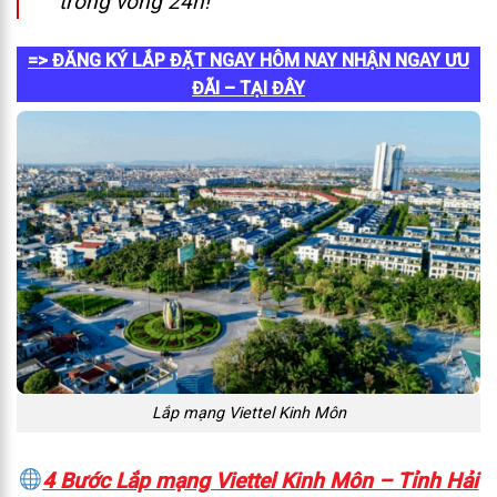
trong vòng 24h!
=> ĐĂNG KÝ LẮP ĐẶT NGAY HÔM NAY NHẬN NGAY ƯU
ĐÃI – TẠI ĐÂY
Lắp mạng Viettel Kinh Môn
4 Bước Lắp mạng Viettel Kinh Môn – Tỉnh Hải