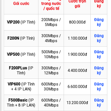
Cước trọn
Đăng
Gói cước
trong nước
gói
ký
/ quốc tế
200Mbps /
Đăng
VIP200
(IP Tĩnh)
800.000đ
5Mbps
ký
300Mbps /
Đăng
F200N
(IP Tĩnh)
1.100.000đ
4Mbps
ký
500Mbps /
Đăng
VIP500
(IP Tĩnh)
1.900.000đ
10Mbps
ký
F200PLus
(IP
300Mbps /
Đăng
4.400.000đ
Tĩnh)
12Mbps
ký
VIP600
(IP Tĩnh
600Mbps /
Đăng
6.600.000đ
+ 4 IP LAN)
30Mbps
ký
F500Basic
(IP
600Mbps /
Đăng
13.200.000đ
Tĩnh + 8 IP LAN)
40Mbps
ký