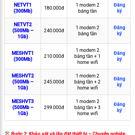
NETVT1
1 modem 2
Đăng
180.000đ
(300Mb)
băng tần
ký
NETVT2
1 modem 2
Đăng
(500Mb –
240.000đ
băng tần
ký
1Gb)
1 modem 2
MESHVT1
Đăng
210.000đ
băng tần + 1
(300Mb)
ký
home wifi
MESHVT2
1 modem 2
Đăng
(500Mb –
245.000đ
băng tần + 2
ký
1Gb)
home wifi
MESHVT3
1 modem 2
Đăng
(500Mb –
299.000đ
băng tần + 3
ký
1Gb)
home wifi
Bước 2: Khảo sát và lắp đặt thiết bị – Chuyên nghiệp,