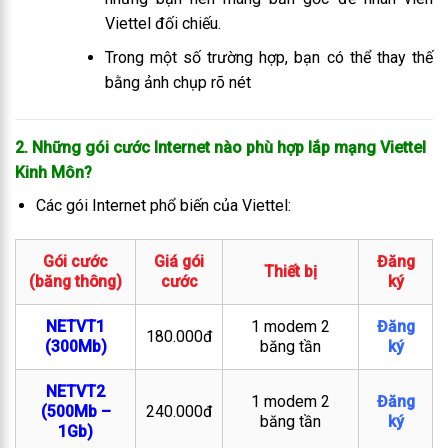
Viettel đối chiếu.
Trong một số trường hợp, bạn có thể thay thế
bằng ảnh chụp rõ nét
2. Những gói cước Internet nào phù hợp lắp mạng Viettel
Kinh Môn
?
Các gói Internet phổ biến của Viettel:
Gói cước
Giá gói
Đăng
Thiết bị
(băng thông)
cước
ký
NETVT1
1 modem 2
Đăng
180.000đ
(300Mb)
băng tần
ký
NETVT2
1 modem 2
Đăng
(500Mb –
240.000đ
băng tần
ký
1Gb)