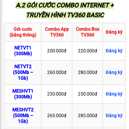
A.2 GÓI CƯỚC COMBO INTERNET +
TRUYỀN HÌNH TV360 BASIC
Gói cước
Combo App
Combo Box
Đăng ký
(băng thông)
TV360
TV360
NETVT1
200.000đ
220.000đ
Đăng ký
(300Mb)
NETVT2
(500Mb –
260.000đ
280.000đ
Đăng ký
1Gb)
MESHVT1
230.000đ
250.000đ
Đăng ký
(300Mb)
MESHVT2
(500Mb –
265.000đ
285.000đ
Đăng ký
1Gb)