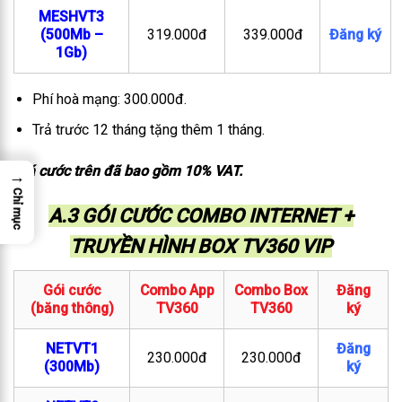
MESHVT3
(500Mb –
319.000đ
339.000đ
Đăng ký
1Gb)
Phí hoà mạng: 300.000đ.
Trả trước 12 tháng tặng thêm 1 tháng.
Giá cước trên đã bao gồm 10% VAT.
→
Chỉ mục
A.3 GÓI CƯỚC COMBO INTERNET +
TRUYỀN HÌNH BOX TV360 VIP
Gói cước
Combo App
Combo Box
Đăng
(băng thông)
TV360
TV360
ký
NETVT1
Đăng
230.000đ
230.000đ
(300Mb)
ký