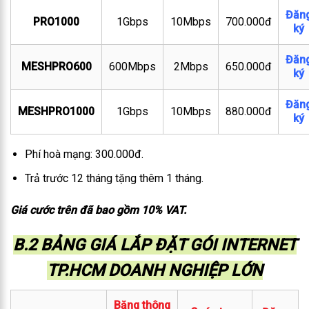
Đăn
PRO1000
1Gbps
10Mbps
700.000đ
ký
Đăn
MESHPRO600
600Mbps
2Mbps
650.000đ
ký
Đăn
MESHPRO1000
1Gbps
10Mbps
880.000đ
ký
Phí hoà mạng: 300.000đ.
Trả trước 12 tháng tặng thêm 1 tháng.
Giá cước trên đã bao gồm 10% VAT.
B.2 BẢNG GIÁ LẮP ĐẶT GÓI INTERNET
TP.HCM DOANH NGHIỆP LỚN
Băng thông