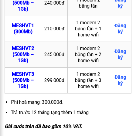
(500Mb –
240.000đ
băng tần
ký
1Gb)
1 modem 2
MESHVT1
Đăng
210.000đ
băng tần + 1
(300Mb)
ký
home wifi
MESHVT2
1 modem 2
Đăng
(500Mb –
245.000đ
băng tần + 2
ký
1Gb)
home wifi
MESHVT3
1 modem 2
Đăng
(500Mb –
299.000đ
băng tần + 3
ký
1Gb)
home wifi
Phí hoà mạng: 300.000đ.
Trả trước 12 tháng tặng thêm 1 tháng.
Giá cước trên đã bao gồm 10% VAT.