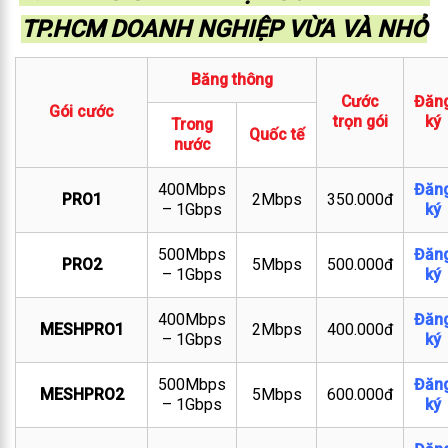
TP.HCM DOANH NGHIỆP VỪA VÀ NHỎ
Băng thông
Cước
Đăn
Gói cước
trọn gói
ký
Trong
Quốc tế
nước
400Mbps
Đăn
PRO1
2Mbps
350.000đ
– 1Gbps
ký
500Mbps
Đăn
PRO2
5Mbps
500.000đ
– 1Gbps
ký
400Mbps
Đăn
MESHPRO1
2Mbps
400.000đ
– 1Gbps
ký
500Mbps
Đăn
MESHPRO2
5Mbps
600.000đ
– 1Gbps
ký