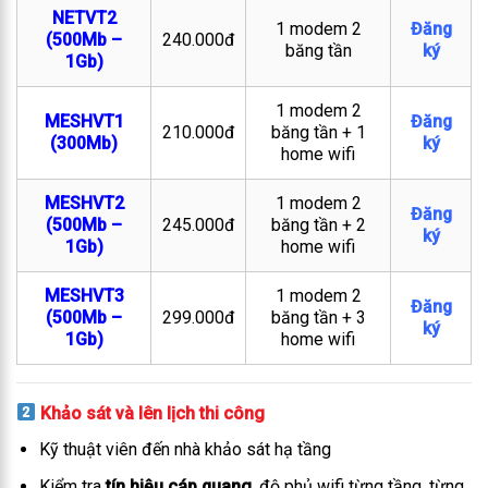
NETVT2
1 modem 2
Đăng
(500Mb –
240.000đ
băng tần
ký
1Gb)
1 modem 2
MESHVT1
Đăng
210.000đ
băng tần + 1
(300Mb)
ký
home wifi
MESHVT2
1 modem 2
Đăng
(500Mb –
245.000đ
băng tần + 2
ký
1Gb)
home wifi
MESHVT3
1 modem 2
Đăng
(500Mb –
299.000đ
băng tần + 3
ký
1Gb)
home wifi
Khảo sát và lên lịch thi công
Kỹ thuật viên đến nhà khảo sát hạ tầng
Kiểm tra
tín hiệu cáp quang
, độ phủ wifi từng tầng, từng