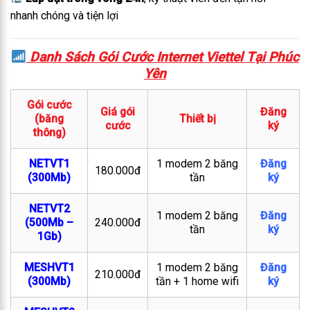
nhanh chóng và tiện lợi
Danh Sách Gói Cước Internet Viettel Tại Phúc
Yên
Gói cước
Giá gói
Đăng
(băng
Thiết bị
cước
ký
thông)
NETVT1
1 modem 2 băng
Đăng
180.000đ
(300Mb)
tần
ký
NETVT2
1 modem 2 băng
Đăng
(500Mb –
240.000đ
tần
ký
1Gb)
MESHVT1
1 modem 2 băng
Đăng
210.000đ
(300Mb)
tần + 1 home wifi
ký