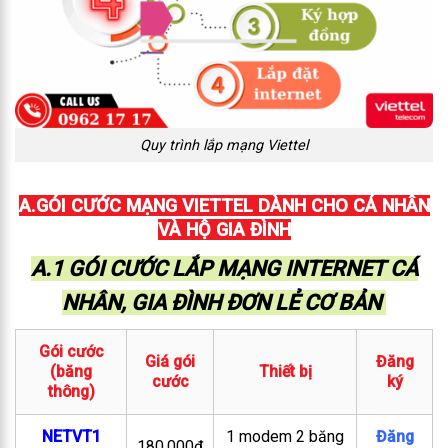
Quy trình lắp mạng Viettel
A.GÓI CƯỚC MẠNG VIETTEL DÀNH CHO CÁ NHÂN
VÀ HỘ GIA ĐÌNH
A.1 GÓI CƯỚC LẮP MẠNG INTERNET CÁ
NHÂN, GIA ĐÌNH ĐƠN LẺ CƠ BẢN
Gói cước
Giá gói
Đăng
(băng
Thiết bị
cước
ký
thông)
NETVT1
1 modem 2 băng
Đăng
180.000đ