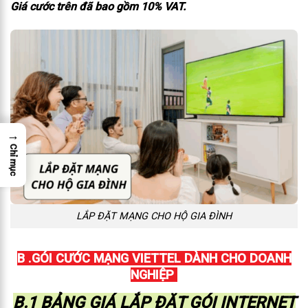
Giá cước trên đã bao gồm 10% VAT.
→
Chỉ mục
LẮP ĐẶT MẠNG CHO HỘ GIA ĐÌNH
B .GÓI CƯỚC MẠNG VIETTEL DÀNH CHO DOANH
NGHIỆP
B.1 BẢNG GIÁ LẮP ĐẶT GÓI INTERNET