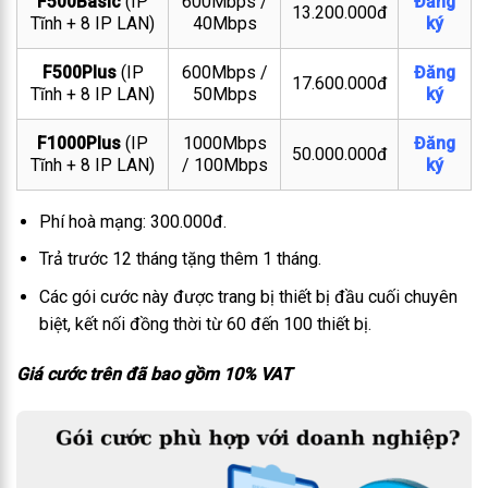
F500Basic
(IP
600Mbps /
Đăng
13.200.000đ
Tĩnh + 8 IP LAN)
40Mbps
ký
F500Plus
(IP
600Mbps /
Đăng
17.600.000đ
Tĩnh + 8 IP LAN)
50Mbps
ký
F1000Plus
(IP
1000Mbps
Đăng
50.000.000đ
Tĩnh + 8 IP LAN)
/ 100Mbps
ký
Phí hoà mạng: 300.000đ.
Trả trước 12 tháng tặng thêm 1 tháng.
Các gói cước này được trang bị thiết bị đầu cuối chuyên
biệt, kết nối đồng thời từ 60 đến 100 thiết bị.
Giá cước trên đã bao gồm 10% VAT