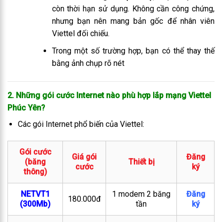
còn thời hạn sử dụng. Không cần công chứng,
nhưng bạn nên mang bản gốc để nhân viên
Viettel đối chiếu.
Trong một số trường hợp, bạn có thể thay thế
bằng ảnh chụp rõ nét
2. Những gói cước Internet nào phù hợp lắp mạng Viettel
Phúc Yên
?
Các gói Internet phổ biến của Viettel:
Gói cước
Giá gói
Đăng
(băng
Thiết bị
cước
ký
thông)
NETVT1
1 modem 2 băng
Đăng
180.000đ
(300Mb)
tần
ký