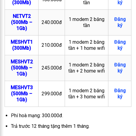
(300Mb)
tần
ký
NETVT2
1 modem 2 băng
Đăng
(500Mb –
240.000đ
tần
ký
1Gb)
MESHVT1
1 modem 2 băng
Đăng
210.000đ
(300Mb)
tần + 1 home wifi
ký
MESHVT2
1 modem 2 băng
Đăng
(500Mb –
245.000đ
tần + 2 home wifi
ký
1Gb)
MESHVT3
1 modem 2 băng
Đăng
(500Mb –
299.000đ
tần + 3 home wifi
ký
1Gb)
Phí hoà mạng: 300.000đ.
Trả trước 12 tháng tặng thêm 1 tháng.