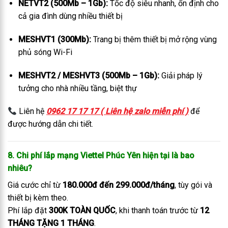
NETVT2 (500Mb – 1Gb):
Tốc độ siêu nhanh, ổn định cho
cả gia đình dùng nhiều thiết bị
MESHVT1 (300Mb):
Trang bị thêm thiết bị mở rộng vùng
phủ sóng Wi-Fi
MESHVT2 / MESHVT3 (500Mb – 1Gb):
Giải pháp lý
tưởng cho nhà nhiều tầng, biệt thự
Liên hệ
0962 17 17 17 ( Liên hệ zalo miễn phí )
để
được hướng dẫn chi tiết.
8. Chi phí lắp mạng Viettel Phúc Yên hiện tại là bao
nhiêu?
Giá cước chỉ từ
180.000đ đến 299.000đ/tháng
, tùy gói và
thiết bị kèm theo.
Phí lắp đặt
300K TOÀN QUỐC
, khi thanh toán trước từ
12
THÁNG TẶNG 1 THÁNG
.