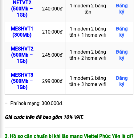
NETVT2
1 modem 2 băng
Đăng
(500Mb –
240.000đ
tần
ký
1Gb)
MESHVT1
1 modem 2 băng
Đăng
210.000đ
(300Mb)
tần + 1 home wifi
ký
MESHVT2
1 modem 2 băng
Đăng
(500Mb –
245.000đ
tần + 2 home wifi
ký
1Gb)
MESHVT3
1 modem 2 băng
Đăng
(500Mb –
299.000đ
tần + 3 home wifi
ký
1Gb)
– Phí hoà mạng: 300.000đ.
Giá cước trên đã bao gồm 10% VAT.
3. Hồ sơ cần chuẩn bị khi lắp mạng Viettel Phúc Yên là gì?