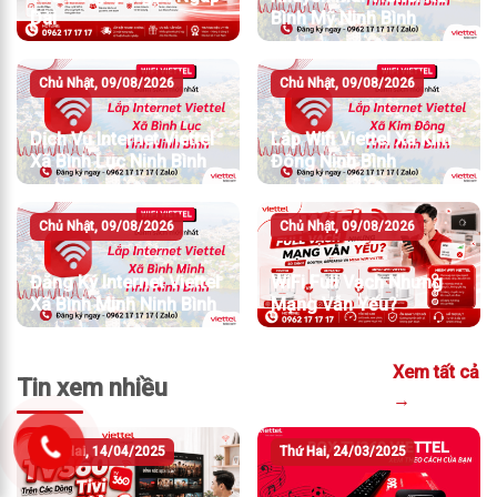
Dài
Bình Mỹ Ninh Bình
Chủ Nhật, 09/08/2026
Chủ Nhật, 09/08/2026
Dịch Vụ Internet Viettel
Lắp Wifi Viettel Xã Kim
Xã Bình Lục Ninh Bình
Đông Ninh Bình
Chủ Nhật, 09/08/2026
Chủ Nhật, 09/08/2026
Đăng Ký Internet Viettel
WiFi Full Vạch Nhưng
Xã Bình Minh Ninh Bình
Mạng Vẫn Yếu?
Xem tất cả
Tin xem nhiều
→
Thứ Hai, 14/04/2025
Thứ Hai, 24/03/2025