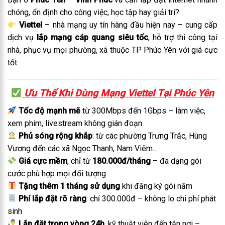
chóng, ổn định cho công việc, học tập hay giải trí?
Viettel
– nhà mạng uy tín hàng đầu hiện nay – cung cấp
dịch vụ
lắp mạng cáp quang siêu tốc
, hỗ trợ thi công tại
nhà, phục vụ mọi phường, xã thuộc TP Phúc Yên với giá cực
tốt.
Ưu Thế Khi Dùng Mạng Viettel Tại Phúc Yên
Tốc độ mạnh mẽ
từ 300Mbps đến 1Gbps – làm việc,
xem phim, livestream không gián đoạn
Phủ sóng rộng khắp
: từ các phường Trưng Trắc, Hùng
Vương đến các xã Ngọc Thanh, Nam Viêm…
Giá cực mềm
, chỉ từ
180.000đ/tháng
– đa dạng gói
cước phù hợp mọi đối tượng
Tặng thêm 1 tháng sử dụng
khi đăng ký gói năm
Phí lắp đặt rõ ràng
: chỉ 300.000đ – không lo chi phí phát
sinh
Lắp đặt trong vòng 24h
, kỹ thuật viên đến tận nơi –