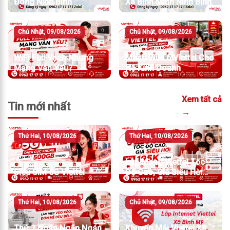
Đông Ninh Bình
Xã Bình Minh Ninh Bình
Chủ Nhật, 09/08/2026
Chủ Nhật, 09/08/2026
WiFi Full Vạch Nhưng
Mesh WiFi 6 Viettel Cho
Mạng Vẫn Yếu?
Hộ Kinh Doanh
Xem tất cả
Tin mới nhất
→
Thứ Hai, 10/08/2026
Thứ Hai, 10/08/2026
Lắp Mạng Viettel Tốc
Siêu SIM 5G Viettel
Độ Cao, Giá Siêu Hời
Chỉ Từ 195K/Tháng
Thứ Hai, 10/08/2026
Chủ Nhật, 09/08/2026
Thứ 2 Ngáp Ngắn Ngáp
Khuyến Mãi Viettel Xã