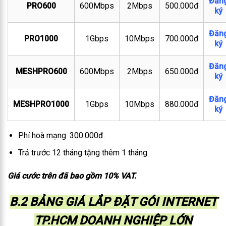
Đăn
PRO600
600Mbps
2Mbps
500.000đ
ký
Đăn
PRO1000
1Gbps
10Mbps
700.000đ
ký
Đăn
MESHPRO600
600Mbps
2Mbps
650.000đ
ký
Đăn
MESHPRO1000
1Gbps
10Mbps
880.000đ
ký
Phí hoà mạng: 300.000đ.
Trả trước 12 tháng tặng thêm 1 tháng.
Giá cước trên đã bao gồm 10% VAT.
B.2 BẢNG GIÁ LẮP ĐẶT GÓI INTERNET
TP.HCM DOANH NGHIỆP LỚN