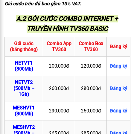
Giá cước trên đã bao gồm 10% VAT.
A.2 GÓI CƯỚC COMBO INTERNET +
TRUYỀN HÌNH TV360 BASIC
Gói cước
Combo App
Combo Box
Đăng ký
(băng thông)
TV360
TV360
NETVT1
200.000đ
220.000đ
Đăng ký
(300Mb)
NETVT2
(500Mb –
260.000đ
280.000đ
Đăng ký
1Gb)
MESHVT1
230.000đ
250.000đ
Đăng ký
(300Mb)
MESHVT2
(500Mb –
265.000đ
285.000đ
Đăng ký