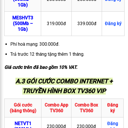
1Gb)
MESHVT3
(500Mb –
319.000đ
339.000đ
Đăng ký
1Gb)
Phí hoà mạng: 300.000đ.
Trả trước 12 tháng tặng thêm 1 tháng.
Giá cước trên đã bao gồm 10% VAT.
A.3 GÓI CƯỚC COMBO INTERNET +
TRUYỀN HÌNH BOX TV360 VIP
Gói cước
Combo App
Combo Box
Đăng
(băng thông)
TV360
TV360
ký
NETVT1
Đăng
230.000đ
230.000đ