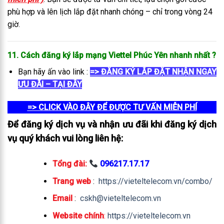
phù hợp và lên lịch lắp đặt nhanh chóng – chỉ trong vòng 24
giờ.
11. Cách đăng ký lắp mạng Viettel Phúc Yên
nhanh nhất
?
Bạn hãy ấn vào link :
=> ĐĂNG KÝ LẮP ĐẶT NHẬN NGAY
ƯU ĐÃI – TẠI ĐÂY
=> CLICK VÀO ĐÂY ĐỂ ĐƯỢC TƯ VẤN MIỄN PHÍ
Để đăng ký dịch vụ và nhận ưu đãi khi đăng ký dịch
vụ quý khách vui lòng liên hệ:
Tổng đài:
096217.17.17
Trang web
:
https://vieteltelecom.vn/combo/
Email
:
cskh@vieteltelecom.vn
Website chính
:
https://vieteltelecom.vn