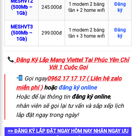
MESHVT2
1 modem 2 băng
Đăng
(500Mb –
245.000đ
tần + 2 home wifi
ký
1Gb)
MESHVT3
1 modem 2 băng
Đăng
(500Mb –
299.000đ
tần + 3 home wifi
ký
1Gb)
Đăng Ký Lắp Mạng Viettel Tại Phúc Yên Chỉ
Với 1 Cuộc Gọi
Gọi ngay
0962 17 17 17 ( Liên hệ zalo
miễn phí )
hoặc
đăng ký online
Hoặc để lại thông tin
đăng ký online
,
nhân viên sẽ gọi lại tư vấn và sắp xếp lịch
lắp đặt ngay trong ngày!
=> ĐĂNG KÝ LẮP ĐẶT NGAY HÔM NAY NHẬN NGAY ƯU