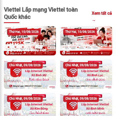
Viettel Lắp mạng Viettel toàn
Xem tất cả
Quốc khác
→
Thứ Hai, 10/08/2026
Thứ Hai, 10/08/2026
Lắp Mạng Viettel Tốc
Thứ 2 Ngáp Ngắn Ngáp
Độ Cao, Giá Siêu Hời
Dài
Chỉ Từ 195K/Tháng
Chủ Nhật, 09/08/2026
Chủ Nhật, 09/08/2026
Khuyến Mãi Viettel Xã
Dịch Vụ Internet Viettel
Bình Mỹ Ninh Bình
Xã Bình Lục Ninh Bình
Chủ Nhật, 09/08/2026
Chủ Nhật, 09/08/2026
Lắp Wifi Viettel Xã Kim
Đăng Ký Internet Viettel