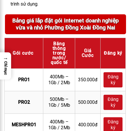
trình sử dụng.
Bảng giá lắp đặt gói Internet doanh nghiệp
vừa và nhỏ Phường Đồng Xoài Đồng Nai
Băng
thông
Giá
Gói cước
trong
Đăng ký
Cước
→
nước/
quốc tế
Chỉ mục
400Mb –
Đăng
PRO1
350.000đ
1Gb / 2Mb
ký
500Mb –
Đăng
PRO2
500.000đ
1Gb / 5Mb
ký
400Mb –
Đăng
MESHPRO1
400.000đ
1Gb / 2Mb
ký