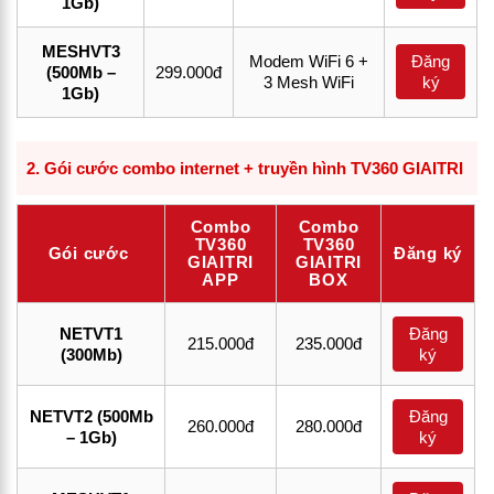
1Gb)
MESHVT3
Modem WiFi 6 +
Đăng
(500Mb –
299.000đ
3 Mesh WiFi
ký
1Gb)
2.
Gói cước combo internet + truyền hình TV360 GIAITRI
Combo
Combo
TV360
TV360
Gói cước
Đăng ký
GIAITRI
GIAITRI
APP
BOX
NETVT1
Đăng
215.000đ
235.000đ
(300Mb)
ký
NETVT2 (500Mb
Đăng
260.000đ
280.000đ
– 1Gb)
ký