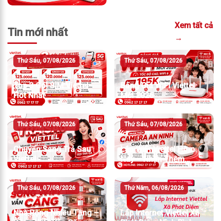
Xem tất cả
Tin mới nhất
→
Thứ Sáu, 07/08/2026
Thứ Sáu, 07/08/2026
Top 3 Gói SIM Viettel
Bảng Giá WiFi Viettel
Hot Nhất
Mới 2026
Thứ Sáu, 07/08/2026
Thứ Sáu, 07/08/2026
Chuyển Sang Trả Sau
Lắp WiFi Viettel Hôm
Viettel
Nay – Nhận Thêm
Camera An Ninh
Thứ Sáu, 07/08/2026
Thứ Năm, 06/08/2026
Nhà Rộng Nhiều Tầng –
Lắp Internet Viettel Xã