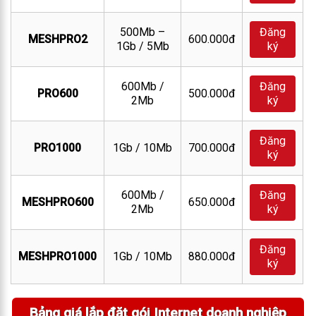
500Mb –
Đăng
MESHPRO2
600.000đ
1Gb / 5Mb
ký
600Mb /
Đăng
PRO600
500.000đ
2Mb
ký
Đăng
PRO1000
1Gb / 10Mb
700.000đ
ký
600Mb /
Đăng
MESHPRO600
650.000đ
2Mb
ký
Đăng
MESHPRO1000
1Gb / 10Mb
880.000đ
ký
Bảng giá lắp đặt gói Internet doanh nghiệp