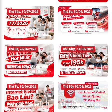
7/2026
Thứ Sáu, 10/07/2026
Thứ Ba, 30/06/2026
Gói Cước Internet
Hết Data Khi Xem World
Viettel Khuyến Mãi Mới
Cup?
Nhất T7/2026
Thứ Ba, 23/06/2026
Chủ Nhật, 14/06/2026
Các Gói Lắp Mạng Wifi
Lắp Đặt Mạng Wifi
Viettel Hot Nhất Hiện
Viettel Bao Nhiêu Tiền
Nay
Thứ Tư, 10/06/2026
Thứ Bảy, 06/06/2026
Hợp đồng Internet
Lắp Đặt Internet Viettel
Viettel bao lâu?
Xã Lộc Quang Đồng Nai