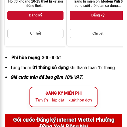
Hỗ trợ khoảng
10-15 thiết bị
kết nối
Trang bị
miễn phí Modem Wifi 6
đồng thời…
trong suốt thời gian sử dụng…
Đăng ký
Đăng ký
Chi tiết
Chi tiết
Phí hòa mạng
: 300.000đ
Tặng thêm
01 tháng sử dụng
khi thanh toán 12 tháng
Giá cước trên đã bao gồm 10% VAT.
ĐĂNG KÝ MIỄN PHÍ
Tư vấn – lắp đặt – xuất hóa đơn
Gói cước Đăng ký internet Viettel Phường
Đồng Xoài Đồng Nai