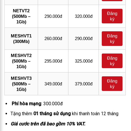
NETVT2
Đăng
(500Mb –
290.000đ
320.000đ
ký
1Gb)
MESHVT1
Đăng
260.000đ
290.000đ
(300Mb)
ký
MESHVT2
Đăng
(500Mb –
295.000đ
325.000đ
ký
1Gb)
MESHVT3
Đăng
(500Mb –
349.000đ
379.000đ
ký
1Gb)
Phí hòa mạng
: 300.000đ
Tặng thêm
01 tháng sử dụng
khi thanh toán 12 tháng
Giá cước trên đã bao gồm 10% VAT.