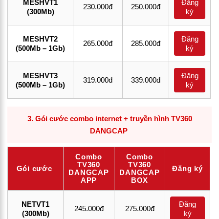
MESHVT1
Đăng
230.000đ
250.000đ
(300Mb)
ký
MESHVT2
Đăng
265.000đ
285.000đ
(500Mb – 1Gb)
ký
MESHVT3
Đăng
319.000đ
339.000đ
(500Mb – 1Gb)
ký
3.
Gói cước combo internet + truyền hình TV360
DANGCAP
Combo
Combo
TV360
TV360
Gói cước
Đăng ký
DANGCAP
DANGCAP
APP
BOX
NETVT1
Đăng
245.000đ
275.000đ
(300Mb)
ký