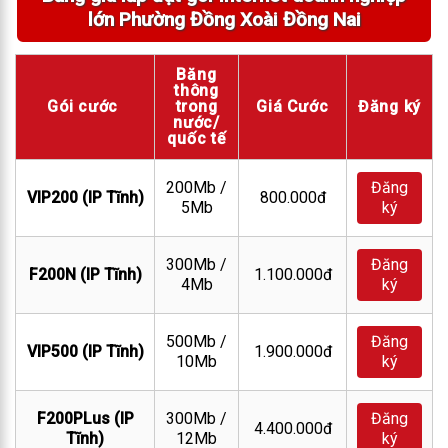
lớn Phường Đồng Xoài Đồng Nai
Băng
thông
Gói cước
trong
Giá Cước
Đăng ký
nước/
quốc tế
200Mb /
Đăng
VIP200 (IP Tĩnh)
800.000đ
5Mb
ký
300Mb /
Đăng
F200N (IP Tĩnh)
1.100.000đ
4Mb
ký
500Mb /
Đăng
VIP500 (IP Tĩnh)
1.900.000đ
10Mb
ký
F200PLus (IP
300Mb /
Đăng
4.400.000đ
Tĩnh)
12Mb
ký