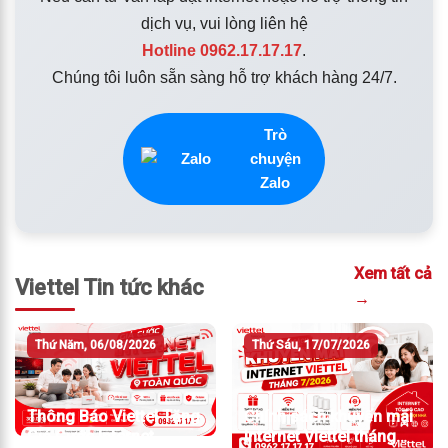
dịch vụ, vui lòng liên hệ
Hotline 0962.17.17.17
.
Chúng tôi luôn sẵn sàng hỗ trợ khách hàng 24/7.
Trò
chuyện
Zalo
Xem tất cả
Viettel Tin tức khác
→
Thứ Năm, 06/08/2026
Thứ Sáu, 17/07/2026
Thông Báo Viettel Tăng
Chính sách khuyến mãi
Giá Cước Internet
Internet Viettel tháng