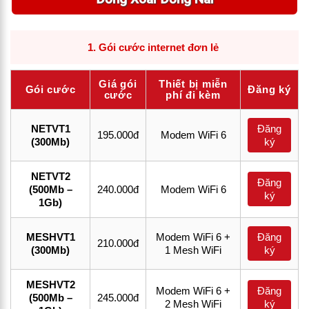
1. Gói cước internet đơn lẻ
Giá gói
Thiết bị miễn
Gói cước
Đăng ký
cước
phí đi kèm
NETVT1
Đăng
195.000đ
Modem WiFi 6
(300Mb)
ký
NETVT2
Đăng
(500Mb –
240.000đ
Modem WiFi 6
ký
1Gb)
MESHVT1
Modem WiFi 6 +
Đăng
210.000đ
(300Mb)
1 Mesh WiFi
ký
MESHVT2
Modem WiFi 6 +
Đăng
(500Mb –
245.000đ
2 Mesh WiFi
ký