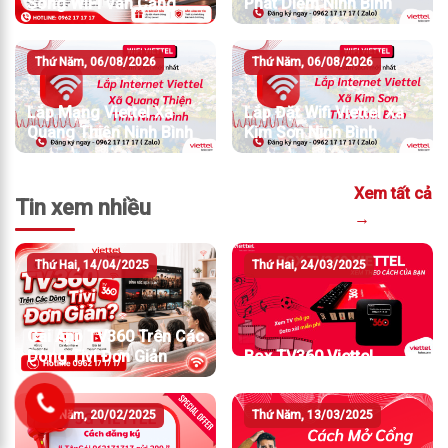
Sóng WiFi Vẫn Căng
Phát Diệm Ninh Bình
Thứ Năm, 06/08/2026
Thứ Năm, 06/08/2026
Lắp Mạng Viettel Xã
Lắp Đặt Wifi Viettel Xã
Quang Thiện Ninh Bình
Kim Sơn Ninh Bình
Xem tất cả
Tin xem nhiều
→
Thứ Hai, 14/04/2025
Thứ Hai, 24/03/2025
Cài App TV360 Trên Các
Dòng Tivi Đơn Giản
Box TV360 Viettel
Thứ Năm, 20/02/2025
Thứ Năm, 13/03/2025