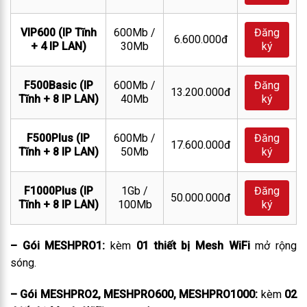
VIP600 (IP Tĩnh
600Mb /
Đăng
6.600.000đ
+ 4 IP LAN)
30Mb
ký
F500Basic (IP
600Mb /
Đăng
13.200.000đ
Tĩnh + 8 IP LAN)
40Mb
ký
F500Plus (IP
600Mb /
Đăng
17.600.000đ
Tĩnh + 8 IP LAN)
50Mb
ký
F1000Plus (IP
1Gb /
Đăng
50.000.000đ
Tĩnh + 8 IP LAN)
100Mb
ký
– Gói MESHPRO1:
kèm
01 thiết bị Mesh WiFi
mở rộng
sóng.
– Gói MESHPRO2, MESHPRO600, MESHPRO1000:
kèm
02