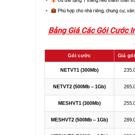
Ưu đãi tặng 1 tháng nếu thanh toán t
Phù hợp cho nhà riêng, chung cư, văn
Bảng Giá Các Gói Cước In
Gói cước
Giá gó
NETVT1 (300Mb)
235.
NETVT2 (500Mb – 1Gb)
265.
MESHVT1 (300Mb)
255.
MESHVT2 (500Mb – 1Gb)
289.