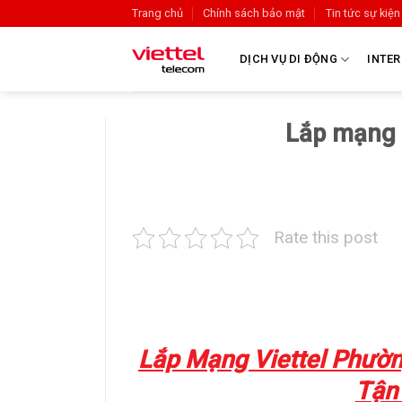
Trang chủ
Chính sách bảo mật
Tin tức sự kiện
DỊCH VỤ DI ĐỘNG
INTER
Lắp mạng 
Rate this post
Lắp Mạng Viettel Phườn
Tận