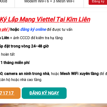
000đ
Modem WiFi 6 + 3 Mesh WiFi
Đăng ký
ý Lắp Mạng Viettel Tại Kim Liên
 phí )
hoặc
đăng ký online
để được tư vấn
m Liên
+ ảnh CCCD để kiểm tra hạ tầng
ắp đặt trong vòng 24–48 giờ
 hoàn tất
 1 tháng miễn phí
60
,
camera an ninh trong nhà
, hoặc
Mesh WiFi xuyên tầng
để 
căn hộ hoặc nhà cao tầng.
7 17 17
ĐĂNG KÝ NGAY