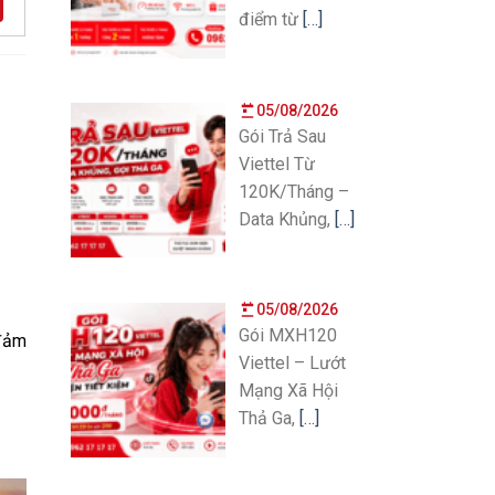
điểm từ
[…]
05/08/2026
Gói Trả Sau
Viettel Từ
120K/Tháng –
Data Khủng,
[…]
05/08/2026
Gói MXH120
đảm
Viettel – Lướt
Mạng Xã Hội
Thả Ga,
[…]