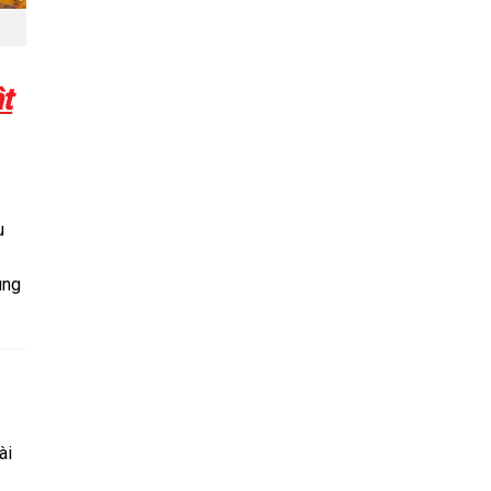
t
u
úng
ài