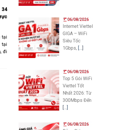
h
34
rực
06/08/2026
Internet Viettel
GIGA – WiFi
 tại
Siêu Tốc
 tại
1Gbps,
[…]
, đi
06/08/2026
Top 5 Gói WiFi
Viettel Tốt
Nhất 2026: Từ
300Mbps Đến
[…]
06/08/2026