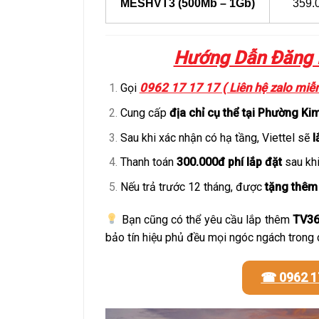
MESHVT3 (500Mb – 1Gb)
359.
Hướng Dẫn Đăng K
0962 17 17 17 ( Liên hệ zalo miễn
Gọi
Cung cấp
địa chỉ cụ thể tại Phường Ki
Sau khi xác nhận có hạ tầng, Viettel sẽ
l
Thanh toán
300.000đ phí lắp đặt
sau khi
Nếu trả trước 12 tháng, được
tặng thêm
Bạn cũng có thể yêu cầu lắp thêm
TV3
bảo tín hiệu phủ đều mọi ngóc ngách trong 
☎ 0962 1