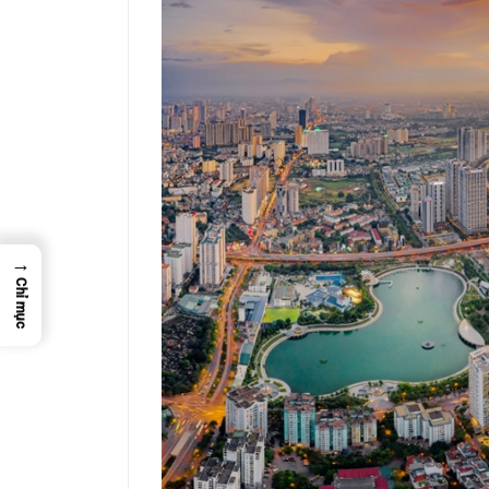
→
Chỉ mục