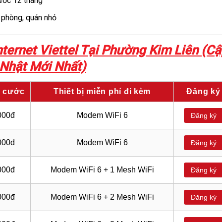
rước 12 tháng
 phòng, quán nhỏ
ternet Viettel Tại Phường Kim Liên (Cậ
Nhật Mới Nhất)
i cước
Thiết bị miễn phí đi kèm
Đăng ký
000đ
Modem WiFi 6
Đăng ký
000đ
Modem WiFi 6
Đăng ký
000đ
Modem WiFi 6 + 1 Mesh WiFi
Đăng ký
000đ
Modem WiFi 6 + 2 Mesh WiFi
Đăng ký