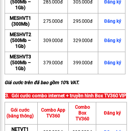
(500Mb –
285.000đ
305.000đ
Đăng ký
1Gb)
MESHVT1
275.000đ
295.000đ
Đăng ký
(300Mb)
MESHVT2
(500Mb –
309.000đ
329.000đ
Đăng ký
1Gb)
MESHVT3
(500Mb –
379.000đ
399.000đ
Đăng ký
1Gb)
Giá cước trên đã bao gồm 10% VAT.
3. Gói cước combo internet + truyền hình Box TV360 VIP
Combo
Gói cước
Combo App
Box
Đăng ký
(băng thông)
TV360
TV360
NETVT1