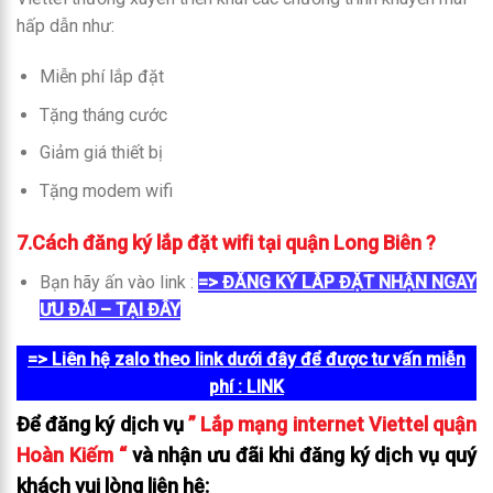
hấp dẫn như:
Miễn phí lắp đặt
Tặng tháng cước
Giảm giá thiết bị
Tặng modem wifi
7.
Cách đăng ký lắp đặt wifi tại quận Long Biên ?
Bạn hãy ấn vào link :
=> ĐĂNG KÝ LẮP ĐẶT NHẬN NGAY
ƯU ĐÃI – TẠI ĐÂY
=> Liên hệ zalo theo link dưới đây để được tư vấn miễn
phí
: LINK
Để đăng ký dịch vụ
” Lắp mạng internet Viettel quận
Hoàn Kiếm “
và nhận ưu đãi khi đăng ký dịch vụ quý
khách vui lòng liên hệ: