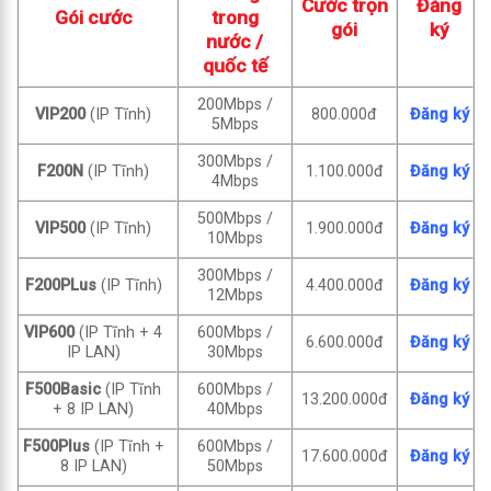
Cước trọn
Đăng
Gói cước
trong
gói
ký
nước /
quốc tế
200Mbps /
VIP200
(IP Tĩnh)
800.000đ
Đăng ký
5Mbps
300Mbps /
F200N
(IP Tĩnh)
1.100.000đ
Đăng ký
4Mbps
500Mbps /
VIP500
(IP Tĩnh)
1.900.000đ
Đăng ký
10Mbps
300Mbps /
F200PLus
(IP Tĩnh)
4.400.000đ
Đăng ký
12Mbps
VIP600
(IP Tĩnh + 4
600Mbps /
6.600.000đ
Đăng ký
IP LAN)
30Mbps
F500Basic
(IP Tĩnh
600Mbps /
13.200.000đ
Đăng ký
+ 8 IP LAN)
40Mbps
F500Plus
(IP Tĩnh +
600Mbps /
17.600.000đ
Đăng ký
8 IP LAN)
50Mbps