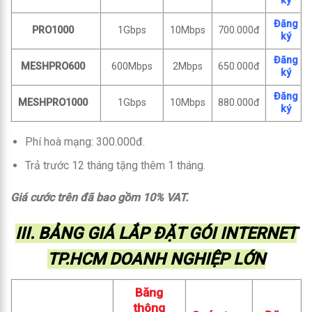
ký
Đăng
PRO1000
1Gbps
10Mbps
700.000đ
ký
Đăng
MESHPRO600
600Mbps
2Mbps
650.000đ
ký
Đăng
MESHPRO1000
1Gbps
10Mbps
880.000đ
ký
Phí hoà mạng: 300.000đ.
Trả trước 12 tháng tặng thêm 1 tháng.
Giá cước trên đã bao gồm 10% VAT.
III. BẢNG GIÁ LẮP ĐẶT GÓI INTERNET
TP.HCM DOANH NGHIỆP LỚN
Băng
thông