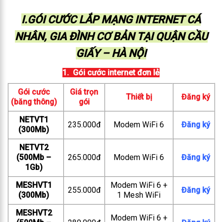
I.GÓI CƯỚC LẮP MẠNG INTERNET CÁ
NHÂN, GIA ĐÌNH CƠ BẢN TẠI QUẬN CẦU
GIẤY – HÀ NỘI
1. Gói cước internet đơn lẻ
Gói cước
Giá trọn
Thiết bị
Đăng ký
(băng thông)
gói
NETVT1
235.000đ
Modem WiFi 6
Đăng ký
(300Mb)
NETVT2
(500Mb –
265.000đ
Modem WiFi 6
Đăng ký
1Gb)
MESHVT1
Modem WiFi 6 +
255.000đ
Đăng ký
(300Mb)
1 Mesh WiFi
MESHVT2
Modem WiFi 6 +