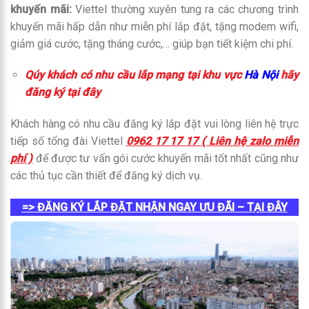
khuyến mãi:
Viettel thường xuyên tung ra các chương trình
khuyến mãi hấp dẫn như miễn phí lắp đặt, tặng modem wifi,
giảm giá cước, tặng tháng cước,… giúp bạn tiết kiệm chi phí.
Qúy khách có nhu cầu lắp mạng tại khu vực
Hà Nội
hãy
đăng ký tại đây
Khách hàng có nhu cầu đăng ký lắp đặt vui lòng liên hệ trực
tiếp số tổng đài Viettel
0962 17 17 17 ( Liên hệ zalo miễn
phí )
để được tư vấn gói cước khuyến mãi tốt nhất cũng như
các thủ tục cần thiết để đăng ký dịch vụ.
=> ĐĂNG KÝ LẮP ĐẶT NHẬN NGAY ƯU ĐÃI – TẠI ĐÂY