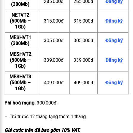
285.000đ
285.000đ
Đăng ký
(300Mb)
NETVT2
(500Mb –
315.000đ
315.000đ
Đăng ký
1Gb)
MESHVT1
305.000đ
305.000đ
Đăng ký
(300Mb)
MESHVT2
(500Mb –
339.000đ
339.000đ
Đăng ký
1Gb)
MESHVT3
(500Mb –
409.000đ
409.000đ
Đăng ký
1Gb)
Phí hoà mạng:
300.000đ.
– Trả trước 12 tháng tặng thêm 1 tháng.
Giá cước trên đã bao gồm 10% VAT.