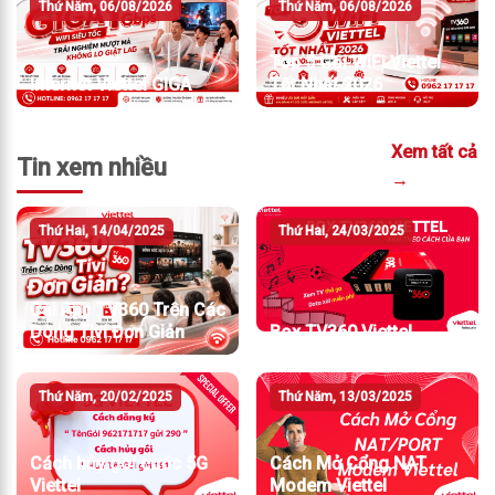
Thứ Năm, 06/08/2026
Thứ Năm, 06/08/2026
Top 5 Gói WiFi Viettel
Internet Viettel GIGA
Tốt Nhất 2026
Xem tất cả
Tin xem nhiều
→
Thứ Hai, 14/04/2025
Thứ Hai, 24/03/2025
Cài App TV360 Trên Các
Dòng Tivi Đơn Giản
Box TV360 Viettel
Thứ Năm, 20/02/2025
Thứ Năm, 13/03/2025
Cách hủy gói cước 5G
Cách Mở Cổng NAT
Viettel
Modem Viettel