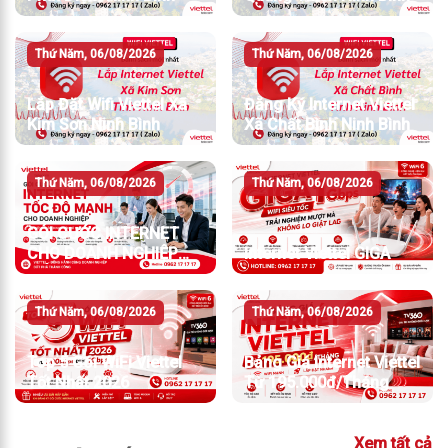
Thứ Năm, 06/08/2026
Thứ Năm, 06/08/2026
Lắp Đặt Wifi Viettel Xã
Đăng Ký Internet Viettel
Kim Sơn Ninh Bình
Xã Chất Bình Ninh Bình
Thứ Năm, 06/08/2026
Thứ Năm, 06/08/2026
GÓI CƯỚC INTERNET
CHO DOANH NGHIỆP
Internet Viettel GIGA
TỐC ĐỘ MẠNH
Thứ Năm, 06/08/2026
Thứ Năm, 06/08/2026
Top 5 Gói WiFi Viettel
Bảng Giá Internet Viettel
Tốt Nhất 2026
Từ 195.000đ/Tháng
Xem tất cả