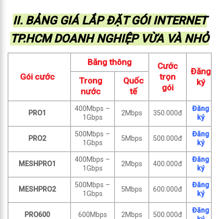
II. BẢNG GIÁ LẮP ĐẶT GÓI INTERNET
TP.HCM DOANH NGHIỆP VỪA VÀ NHỎ
Băng thông
Cước
Đăng
Gói cước
trọn
Trong
Quốc
ký
gói
nước
tế
400Mbps –
Đăng
PRO1
2Mbps
350.000đ
1Gbps
ký
500Mbps –
Đăng
PRO2
5Mbps
500.000đ
1Gbps
ký
400Mbps –
Đăng
MESHPRO1
2Mbps
400.000đ
1Gbps
ký
500Mbps –
Đăng
MESHPRO2
5Mbps
600.000đ
1Gbps
ký
Đăng
PRO600
600Mbps
2Mbps
500.000đ