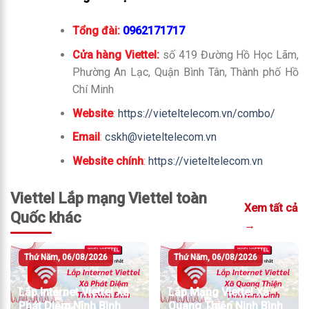
Tổng đài:
0962171717
Cửa hàng Viettel:
số 419 Đường Hồ Học Lãm,
Phường An Lạc, Quận Bình Tân, Thành phố Hồ
Chí Minh
Website
:
https://vieteltelecom.vn/combo/
Email
:
cskh@vieteltelecom.vn
Website chính
:
https://vieteltelecom.vn
Viettel Lắp mạng Viettel toàn
Xem tất cả
Quốc khác
→
Thứ Năm, 06/08/2026
Thứ Năm, 06/08/2026
Lắp Internet Viettel Xã
Lắp Mạng Viettel Xã
Phát Diệm Ninh Bình
Quang Thiện Ninh Bình