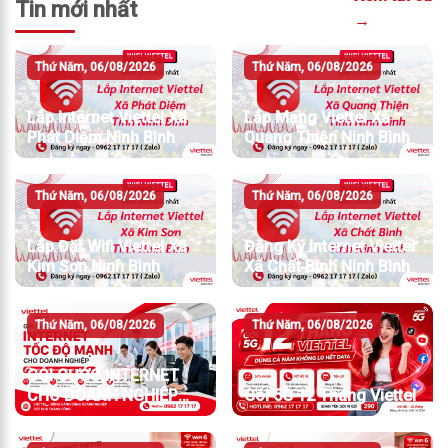
Tin mới nhất
→
Thứ Năm, 06/08/2026
Thứ Năm, 06/08/2026
Lắp Internet Viettel Xã
Lắp Mạng Viettel Xã
Phát Diệm Ninh Bình
Quang Thiện Ninh Bình
Thứ Năm, 06/08/2026
Thứ Năm, 06/08/2026
Lắp Đặt Wifi Viettel Xã
Đăng Ký Internet Viettel
Kim Sơn Ninh Bình
Xã Chất Bình Ninh Bình
Thứ Năm, 06/08/2026
Thứ Năm, 06/08/2026
GÓI CƯỚC INTERNET
CHO DOANH NGHIỆP
Gói 5G 12 Tháng Viettel
TỐC ĐỘ MẠNH