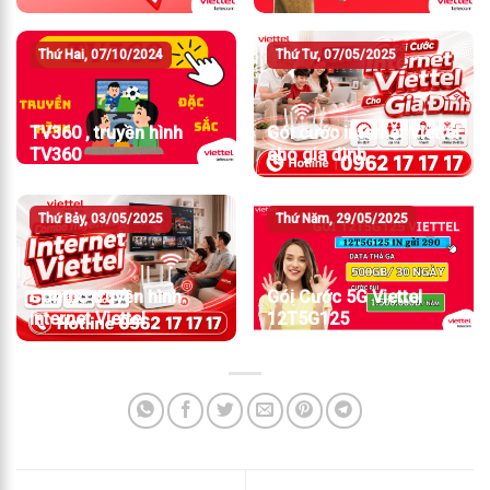
Thứ Hai, 07/10/2024
Thứ Tư, 07/05/2025
TV360 , truyền hình
Gói cước internet Viettel
TV360
cho gia đình
Thứ Bảy, 03/05/2025
Thứ Năm, 29/05/2025
Combo truyền hình
Gói Cước 5G Viettel
internet Viettel
12T5G125