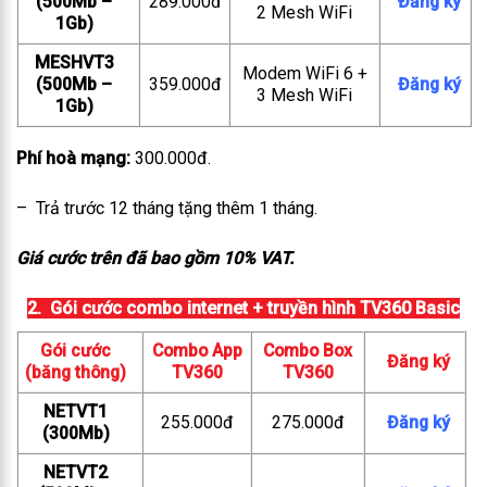
(500Mb –
289.000đ
Đăng ký
2 Mesh WiFi
1Gb)
MESHVT3
Modem WiFi 6 +
(500Mb –
359.000đ
Đăng ký
3 Mesh WiFi
1Gb)
Phí hoà mạng:
300.000đ.
– Trả trước 12 tháng tặng thêm 1 tháng.
Giá cước trên đã bao gồm 10% VAT.
2. Gói cước combo internet + truyền hình TV360 Basic
Gói cước
Combo App
Combo Box
Đăng ký
(băng thông)
TV360
TV360
NETVT1
255.000đ
275.000đ
Đăng ký
(300Mb)
NETVT2