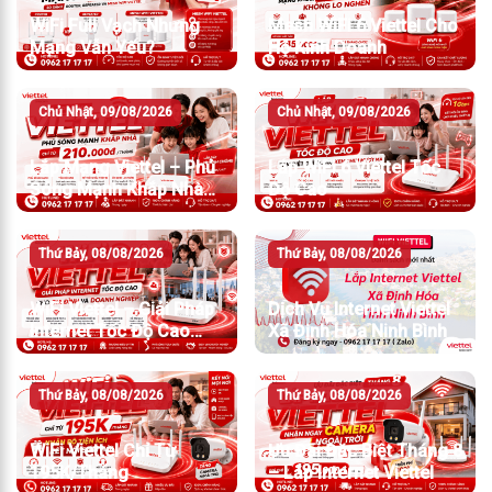
WiFi Full Vạch Nhưng
Mesh WiFi 6 Viettel Cho
Mạng Vẫn Yếu?
Hộ Kinh Doanh
Chủ Nhật, 09/08/2026
Chủ Nhật, 09/08/2026
Lắp Mạng Viettel – Phủ
Lắp WiFi 6 Viettel Tốc
Sóng Mạnh Khắp Nhà
Độ Cao
Chỉ Từ 210.000đ/Tháng
Thứ Bảy, 08/08/2026
Thứ Bảy, 08/08/2026
WiFi Viettel – Giải Pháp
Dịch Vụ Internet Viettel
Internet Tốc Độ Cao
Xã Định Hóa Ninh Bình
Cho Gia Đình Và Doanh
Nghiệp
Thứ Bảy, 08/08/2026
Thứ Bảy, 08/08/2026
WiFi Viettel Chỉ Từ
Ưu Đãi Đặc Biệt Tháng 8
195K/Tháng
– Lắp Internet Viettel