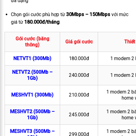
đa dạng
Chọn gói cước phù hợp từ
30Mbps – 150Mbps
với mức
giá từ
180.000đ/tháng
.
Gói cước (băng
Giá gói cước
Thiết
thông)
NETVT1 (300Mb)
180.000đ
1 modem 2 
NETVT2 (500Mb –
240.000đ
1 modem 2 
1Gb)
1 modem 2 bă
MESHVT1 (300Mb)
210.000đ
home w
MESHVT2 (500Mb –
1 modem 2 bă
245.000đ
1Gb)
home w
MESHVT3 (500Mb –
1 modem 2 bă
299.000đ