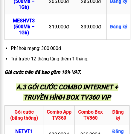
(500Mb –
265.000đ
285.000đ
Đăng ký
1Gb)
MESHVT3
(500Mb –
319.000đ
339.000đ
Đăng ký
1Gb)
Phí hoà mạng: 300.000đ.
Trả trước 12 tháng tặng thêm 1 tháng.
Giá cước trên đã bao gồm 10% VAT.
A.3 GÓI CƯỚC COMBO INTERNET +
TRUYỀN HÌNH BOX TV360 VIP
Gói cước
Combo App
Combo Box
Đăng
(băng thông)
TV360
TV360
ký
NETVT1
Đăng