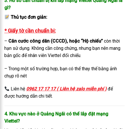
3. Hồ sơ cần chuẩn bị khi lắp mạng Viettel Quảng Ngãi là
gì?
Thủ tục đơn giản:
* Giấy tờ cần chuẩn bị:
–
Căn cước công dân (CCCD), hoặc “Hộ chiếu”
còn thời
hạn sử dụng. Không cần công chứng, nhưng bạn nên mang
bản gốc để nhân viên Viettel đối chiếu.
– Trong một số trường hợp, bạn có thể thay thế bằng ảnh
chụp rõ nét
Liên hệ
0962 17 17 17 ( Liên hệ zalo miễn phí )
để
được hướng dẫn chi tiết.
4. Khu vực nào ở Quảng Ngãi có thể lắp đặt mạng
Viettel?