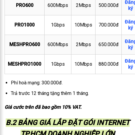
Đăn
PRO600
600Mbps
2Mbps
500.000đ
ký
Đăn
PRO1000
1Gbps
10Mbps
700.000đ
ký
Đăn
MESHPRO600
600Mbps
2Mbps
650.000đ
ký
Đăn
MESHPRO1000
1Gbps
10Mbps
880.000đ
ký
Phí hoà mạng: 300.000đ.
Trả trước 12 tháng tặng thêm 1 tháng.
Giá cước trên đã bao gồm 10% VAT.
B.2 BẢNG GIÁ LẮP ĐẶT GÓI INTERNET
TP.HCM DOANH NGHIỆP LỚN