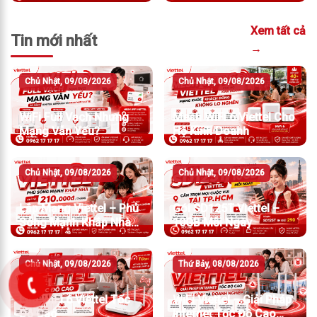
Xem tất cả
Tin mới nhất
→
Chủ Nhật, 09/08/2026
Chủ Nhật, 09/08/2026
WiFi Full Vạch Nhưng
Mesh WiFi 6 Viettel Cho
Mạng Vẫn Yếu?
Hộ Kinh Doanh
Chủ Nhật, 09/08/2026
Chủ Nhật, 09/08/2026
Lắp Mạng Viettel – Phủ
Gói SD125T Viettel –
Sóng Mạnh Khắp Nhà
10GB Mỗi Ngày
Chỉ Từ 210.000đ/Tháng
Chủ Nhật, 09/08/2026
Thứ Bảy, 08/08/2026
Lắp WiFi 6 Viettel Tốc
WiFi Viettel – Giải Pháp
Độ Cao
Internet Tốc Độ Cao