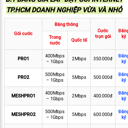
TP.HCM DOANH NGHIỆP VỪA VÀ NHỎ
Băng thông
Cước
Đăn
Gói cước
trọn gói
ký
Trong
Quốc tế
nước
400Mbps
Đăn
PRO1
2Mbps
350.000đ
– 1Gbps
ký
500Mbps
Đăn
PRO2
5Mbps
500.000đ
– 1Gbps
ký
400Mbps
Đăn
MESHPRO1
2Mbps
400.000đ
– 1Gbps
ký
500Mbps
Đăn
MESHPRO2
5Mbps
600.000đ
– 1Gbps
ký