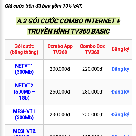
Giá cước trên đã bao gồm 10% VAT.
A.2 GÓI CƯỚC COMBO INTERNET +
TRUYỀN HÌNH TV360 BASIC
Gói cước
Combo App
Combo Box
Đăng ký
(băng thông)
TV360
TV360
NETVT1
200.000đ
220.000đ
Đăng ký
(300Mb)
NETVT2
(500Mb –
260.000đ
280.000đ
Đăng ký
1Gb)
MESHVT1
230.000đ
250.000đ
Đăng ký
(300Mb)
MESHVT2