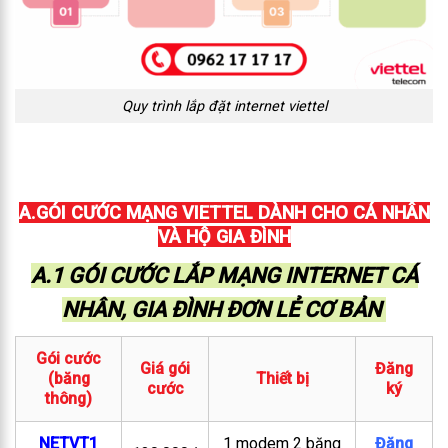
Quy trình lắp đặt internet viettel
A.GÓI CƯỚC MẠNG VIETTEL DÀNH CHO CÁ NHÂN
VÀ HỘ GIA ĐÌNH
A.1 GÓI CƯỚC LẮP MẠNG INTERNET CÁ
NHÂN, GIA ĐÌNH ĐƠN LẺ CƠ BẢN
Gói cước
Giá gói
Đăng
(băng
Thiết bị
cước
ký
thông)
NETVT1
1 modem 2 băng
Đăng