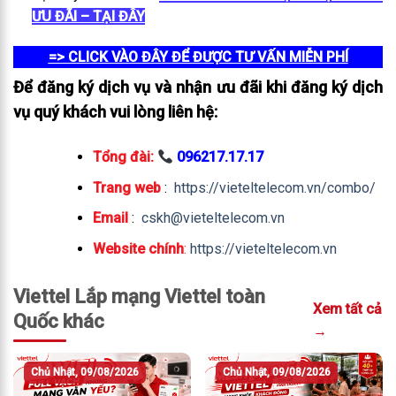
ƯU ĐÃI – TẠI ĐÂY
=> CLICK VÀO ĐÂY ĐỂ ĐƯỢC TƯ VẤN MIỄN PHÍ
Để đăng ký dịch vụ và nhận ưu đãi khi đăng ký dịch
vụ quý khách vui lòng liên hệ:
Tổng đài:
096217.17.17
Trang web
:
https://vieteltelecom.vn/combo/
Email
:
cskh@vieteltelecom.vn
Website chính
:
https://vieteltelecom.vn
Viettel Lắp mạng Viettel toàn
Xem tất cả
Quốc khác
→
Chủ Nhật, 09/08/2026
Chủ Nhật, 09/08/2026