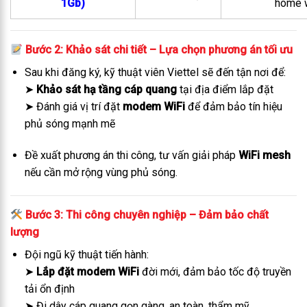
1Gb)
home w
Bước 2: Khảo sát chi tiết – Lựa chọn phương án tối ưu
Sau khi đăng ký, kỹ thuật viên Viettel sẽ đến tận nơi để:
➤
Khảo sát hạ tầng cáp quang
tại địa điểm lắp đặt
➤ Đánh giá vị trí đặt
modem WiFi
để đảm bảo tín hiệu
phủ sóng mạnh mẽ
Đề xuất phương án thi công, tư vấn giải pháp
WiFi mesh
nếu cần mở rộng vùng phủ sóng.
Bước 3: Thi công chuyên nghiệp – Đảm bảo chất
lượng
Đội ngũ kỹ thuật tiến hành:
➤
Lắp đặt modem WiFi
đời mới, đảm bảo tốc độ truyền
tải ổn định
➤ Đi dây cáp quang gọn gàng, an toàn, thẩm mỹ