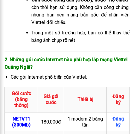
còn thời hạn sử dụng. Không cần công chứng,
nhưng bạn nên mang bản gốc để nhân viên
Viettel đối chiếu.
Trong một số trường hợp, bạn có thể thay thế
bằng ảnh chụp rõ nét
2. Những gói cước Internet nào phù hợp lắp mạng Viettel
Quảng Ngãi
?
Các gói Internet phổ biến của Viettel:
Gói cước
Giá gói
Đăng
(băng
Thiết bị
cước
ký
thông)
NETVT1
1 modem 2 băng
Đăng
180.000đ
(300Mb)
tần
ký