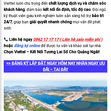
Viettel luôn chú trọng đến
chất lượng dịch vụ và chăm sóc
khách hàng
, đảm bảo
kết nối ổn định, tốc độ cao
. Đội ngũ
kỹ thuật viên giàu kinh nghiệm luôn sẵn sàng hỗ trợ
bảo trì
24/7
, giúp bạn
giải quyết nhanh chóng
mọi vấn đề phát
sinh.
Liên hệ ngay
0962 17 17 17 ( Liên hệ zalo miễn phí )
hoặc
đăng ký online
để được tư vấn và khảo sát tại nhà.
Chọn Viettel – Kết Nối Tương Lai Số Cho Quảng Ngãi!
=> ĐĂNG KÝ LẮP ĐẶT NGAY HÔM NAY NHẬN NGAY ƯU
ĐÃI – TẠI ĐÂY