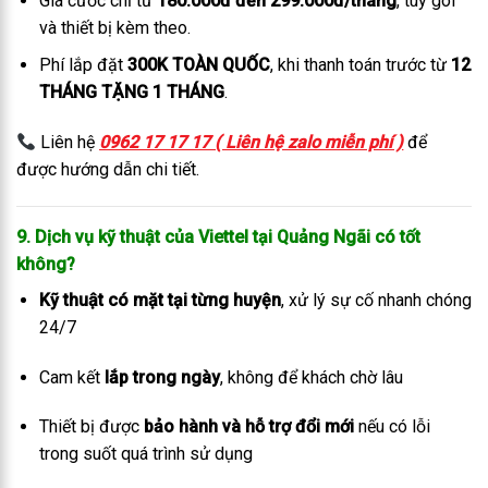
Giá cước chỉ từ
180.000đ đến 299.000đ/tháng
, tùy gói
và thiết bị kèm theo.
Phí lắp đặt
300K TOÀN QUỐC
, khi thanh toán trước từ
12
THÁNG TẶNG 1 THÁNG
.
Liên hệ
0962 17 17 17 ( Liên hệ zalo miễn phí )
để
được hướng dẫn chi tiết.
9. Dịch vụ kỹ thuật của Viettel tại Quảng Ngãi có tốt
không?
Kỹ thuật có mặt tại từng huyện
, xử lý sự cố nhanh chóng
24/7
Cam kết
lắp trong ngày
, không để khách chờ lâu
Thiết bị được
bảo hành và hỗ trợ đổi mới
nếu có lỗi
trong suốt quá trình sử dụng