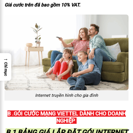
Giá cước trên đã bao gồm 10% VAT.
→
Chỉ mục
Internet truyền hình cho gia đình
B .GÓI CƯỚC MẠNG VIETTEL DÀNH CHO DOANH
NGHIỆP
B.1 BẢNG GIÁ LẮP ĐẶT GÓI INTERNET