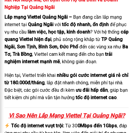
Nghiệp Tại Quảng Ngãi
Lắp mạng Viettel Quảng Ngãi –
Bạn đang cần lắp mạng
internet tại
Quảng Ngãi
với
tốc độ nhanh, ổn định
để phục
vụ nhu cầu
làm việc, học tập, kinh doanh
? Với hệ thống
cáp
quang Viettel hiện đại
, phủ sóng rộng khắp từ
TP Quảng
Ngãi, Sơn Tịnh, Bình Sơn, Đức Phổ
đến các vùng xa như
Ba
Tơ, Trà Bồng
, Viettel cam kết mang đến cho bạn
trải
nghiệm internet mạnh mẽ
, không gián đoạn.
Hiện tại, Viettel triển khai
nhiều gói cước internet giá rẻ chỉ
từ 180.000đ/tháng
, lắp đặt nhanh chóng, miễn phí tại nhà.
Đặc biệt, các gói cước đều đi kèm
ưu đãi hấp dẫn
, giúp bạn
tiết kiệm chi phí mà vẫn tận hưởng
tốc độ internet cao
.
Vì Sao Nên Lắp Mạng Viettel Tại Quảng Ngãi?
Tốc độ internet vượt trội:
Từ 30
0Mbps đến 1Gbps
, đáp