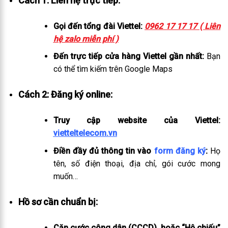
Cách 1: Liên hệ trực tiếp:
Gọi đến tổng đài Viettel:
0962 17 17 17 ( Liên
hệ zalo miễn phí )
Đến trực tiếp cửa hàng Viettel gần nhất:
Bạn
có thể tìm kiếm trên Google Maps
Cách 2: Đăng ký online:
Truy cập website của Viettel:
vietteltelecom.vn
Điền đầy đủ thông tin vào
form đăng ký
:
Họ
tên, số điện thoại, địa chỉ, gói cước mong
muốn…
Hồ sơ cần chuẩn bị:
Căn cước công dân (CCCD), hoặc “Hộ chiếu”