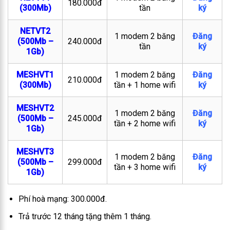
180.000đ
(300Mb)
tần
ký
NETVT2
1 modem 2 băng
Đăng
(500Mb –
240.000đ
tần
ký
1Gb)
MESHVT1
1 modem 2 băng
Đăng
210.000đ
(300Mb)
tần + 1 home wifi
ký
MESHVT2
1 modem 2 băng
Đăng
(500Mb –
245.000đ
tần + 2 home wifi
ký
1Gb)
MESHVT3
1 modem 2 băng
Đăng
(500Mb –
299.000đ
tần + 3 home wifi
ký
1Gb)
Phí hoà mạng: 300.000đ.
Trả trước 12 tháng tặng thêm 1 tháng.