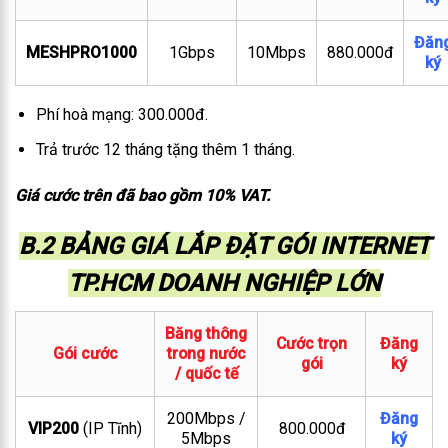
Đăn
MESHPRO1000
1Gbps
10Mbps
880.000đ
ký
Phí hoà mạng: 300.000đ.
Trả trước 12 tháng tặng thêm 1 tháng.
Giá cước trên đã bao gồm 10% VAT.
B.2 BẢNG GIÁ LẮP ĐẶT GÓI INTERNET
TP.HCM DOANH NGHIỆP LỚN
Băng thông
Cước trọn
Đăng
Gói cước
trong nước
gói
ký
/ quốc tế
200Mbps /
Đăng
VIP200
(IP Tĩnh)
800.000đ
5Mbps
ký