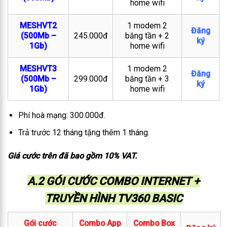
home wifi
MESHVT2
1 modem 2
Đăng
(500Mb –
245.000đ
băng tần + 2
ký
1Gb)
home wifi
MESHVT3
1 modem 2
Đăng
(500Mb –
299.000đ
băng tần + 3
ký
1Gb)
home wifi
Phí hoà mạng: 300.000đ.
Trả trước 12 tháng tặng thêm 1 tháng.
Giá cước trên đã bao gồm 10% VAT.
A.2 GÓI CƯỚC COMBO INTERNET +
TRUYỀN HÌNH TV360 BASIC
Gói cước
Combo App
Combo Box