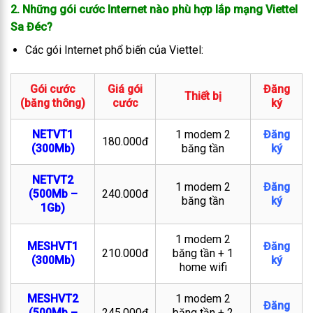
2. Những gói cước Internet nào phù hợp lắp mạng Viettel
Sa Đéc
?
Các gói Internet phổ biến của Viettel:
Gói cước
Giá gói
Đăng
Thiết bị
(băng thông)
cước
ký
NETVT1
1 modem 2
Đăng
180.000đ
(300Mb)
băng tần
ký
NETVT2
1 modem 2
Đăng
(500Mb –
240.000đ
băng tần
ký
1Gb)
1 modem 2
MESHVT1
Đăng
210.000đ
băng tần + 1
(300Mb)
ký
home wifi
MESHVT2
1 modem 2
Đăng
(500Mb –
245.000đ
băng tần + 2