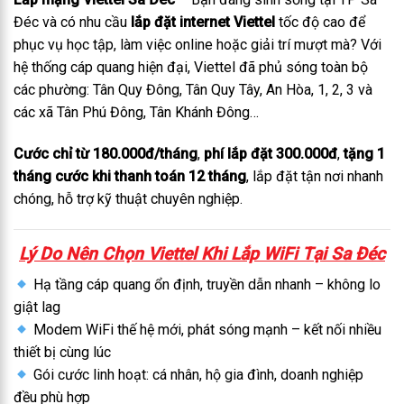
Đéc và có nhu cầu
lắp đặt internet Viettel
tốc độ cao để
phục vụ học tập, làm việc online hoặc giải trí mượt mà? Với
hệ thống cáp quang hiện đại, Viettel đã phủ sóng toàn bộ
các phường: Tân Quy Đông, Tân Quy Tây, An Hòa, 1, 2, 3 và
các xã Tân Phú Đông, Tân Khánh Đông…
Cước chỉ từ 180.000đ/tháng
,
phí lắp đặt 300.000đ
,
tặng 1
tháng cước khi thanh toán 12 tháng
, lắp đặt tận nơi nhanh
chóng, hỗ trợ kỹ thuật chuyên nghiệp.
Lý Do Nên Chọn Viettel Khi Lắp WiFi Tại Sa Đéc
Hạ tầng cáp quang ổn định, truyền dẫn nhanh – không lo
giật lag
Modem WiFi thế hệ mới, phát sóng mạnh – kết nối nhiều
thiết bị cùng lúc
Gói cước linh hoạt: cá nhân, hộ gia đình, doanh nghiệp
đều phù hợp