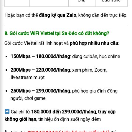
phí)
buổi sáng
Hoặc bạn có thể
đăng ký qua Zalo
, không cần đến trực tiếp.
8. Gói cước WiFi Viettel tại Sa Đéc có đắt không?
Gói cước Viettel rất linh hoạt và
phù hợp nhiều nhu cầu
:
150Mbps – 180.000đ/tháng
: dùng cơ bản, học online
200Mbps – 220.000đ/tháng
: xem phim, Zoom,
livestream mượt
250Mbps – 299.000đ/tháng
: phù hợp gia đình đông
người, chơi game
Giá chỉ từ
180.000đ đến 299.000đ/tháng
,
truy cập
không giới hạn
, tín hiệu ổn định suốt ngày đêm.