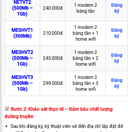
NETVT2
1 modem 2
Đăng
(500Mb –
240.000đ
băng tần
ký
1Gb)
1 modem 2
MESHVT1
Đăng
210.000đ
băng tần + 1
(300Mb)
ký
home wifi
MESHVT2
1 modem 2
Đăng
(500Mb –
245.000đ
băng tần + 2
ký
1Gb)
home wifi
MESHVT3
1 modem 2
Đăng
(500Mb –
299.000đ
băng tần + 3
ký
1Gb)
home wifi
Bước 2: Khảo sát thực tế – Đảm bảo chất lượng
đường truyền
Sau khi đăng ký, kỹ thuật viên sẽ đến địa chỉ lắp đặt để: