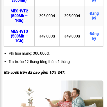
(300Mb)
ký
MESHVT2
Đăng
(500Mb –
295.000đ
295.000đ
ký
1Gb)
MESHVT3
Đăng
(500Mb –
349.000đ
349.000đ
ký
1Gb)
Phí hoà mạng: 300.000đ.
Trả trước 12 tháng tặng thêm 1 tháng.
Giá cước trên đã bao gồm 10% VAT.