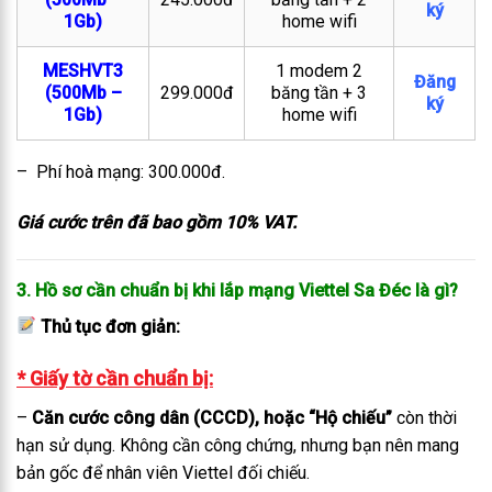
ký
1Gb)
home wifi
MESHVT3
1 modem 2
Đăng
(500Mb –
299.000đ
băng tần + 3
ký
1Gb)
home wifi
– Phí hoà mạng: 300.000đ.
Giá cước trên đã bao gồm 10% VAT.
3. Hồ sơ cần chuẩn bị khi lắp mạng Viettel Sa Đéc là gì?
Thủ tục đơn giản:
* Giấy tờ cần chuẩn bị:
–
Căn cước công dân (CCCD), hoặc “Hộ chiếu”
còn thời
hạn sử dụng. Không cần công chứng, nhưng bạn nên mang
bản gốc để nhân viên Viettel đối chiếu.