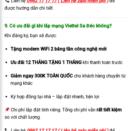
Liên hệ
0962 17 17 17 ( Liên hệ zalo miễn phí )
để
được hướng dẫn chi tiết.
9. Có ưu đãi gì khi lắp mạng Viettel Sa Đéc không?
Khi đăng ký, bạn sẽ được:
Tặng modem WiFi 2 băng tần công nghệ mới
Ưu đãi 12 THÁNG TẶNG 1 THÁNG
khi thanh toán trước
Giảm ngay 300K TOÀN QUỐC
cho khách hàng chuyển từ
mạng khác
Ký hợp đồng tại nhà – lắp đặt nhanh, tiện lợi
Chi phí lắp đặt tính riêng. Tổng chi phí vẫn
rất tiết kiệm
so với chất lượng.
Liên hệ
0962 17 17 17 ( Liên hệ zalo miễn phí )
để