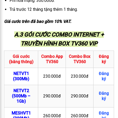
Phí hoà mạng: 300.000đ.
Trả trước 12 tháng tặng thêm 1 tháng.
Giá cước trên đã bao gồm 10% VAT.
A.3 GÓI CƯỚC COMBO INTERNET +
TRUYỀN HÌNH BOX TV360 VIP
Gói cước
Combo App
Combo Box
Đăng
(băng thông)
TV360
TV360
ký
NETVT1
Đăng
230.000đ
230.000đ
(300Mb)
ký
NETVT2
Đăng
(500Mb –
290.000đ
290.000đ
ký
1Gb)
MESHVT1
Đăng
260.000đ
260.000đ