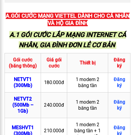
A.GÓI CƯỚC MẠNG VIETTEL DÀNH CHO CÁ NHÂN
VÀ HỘ GIA ĐÌNH
A.1 GÓI CƯỚC LẮP MẠNG INTERNET CÁ
NHÂN, GIA ĐÌNH ĐƠN LẺ CƠ BẢN
Gói cước
Giá gói
Đăng
Thiết bị
(băng thông)
cước
ký
NETVT1
1 modem 2
Đăng
180.000đ
(300Mb)
băng tần
ký
NETVT2
1 modem 2
Đăng
(500Mb –
240.000đ
băng tần
ký
1Gb)
1 modem 2
MESHVT1
Đăng
210.000đ
băng tần + 1
(300Mb)
ký