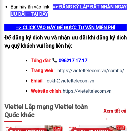
Bạn hãy ấn vào link :
=> ĐĂNG KÝ LẮP ĐẶT NHẬN NGAY
ƯU ĐÃI – TẠI ĐÂY
=> CLICK VÀO ĐÂY ĐỂ ĐƯỢC TƯ VẤN MIỄN PHÍ
Để đăng ký dịch vụ và nhận ưu đãi khi đăng ký dịch
vụ quý khách vui lòng liên hệ:
Tổng đài:
096217.17.17
Trang web
:
https://vieteltelecom.vn/combo/
Email
:
cskh@vieteltelecom.vn
Website chính
:
https://vieteltelecom.vn
Viettel Lắp mạng Viettel toàn
Xem tất cả
Quốc khác
→