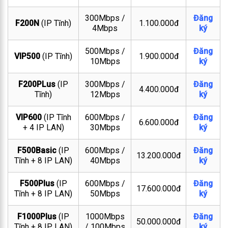
300Mbps /
Đăng
F200N
(IP Tĩnh)
1.100.000đ
4Mbps
ký
500Mbps /
Đăng
VIP500
(IP Tĩnh)
1.900.000đ
10Mbps
ký
F200PLus
(IP
300Mbps /
Đăng
4.400.000đ
Tĩnh)
12Mbps
ký
VIP600
(IP Tĩnh
600Mbps /
Đăng
6.600.000đ
+ 4 IP LAN)
30Mbps
ký
F500Basic
(IP
600Mbps /
Đăng
13.200.000đ
Tĩnh + 8 IP LAN)
40Mbps
ký
F500Plus
(IP
600Mbps /
Đăng
17.600.000đ
Tĩnh + 8 IP LAN)
50Mbps
ký
F1000Plus
(IP
1000Mbps
Đăng
50.000.000đ
Tĩnh + 8 IP LAN)
/ 100Mbps
ký