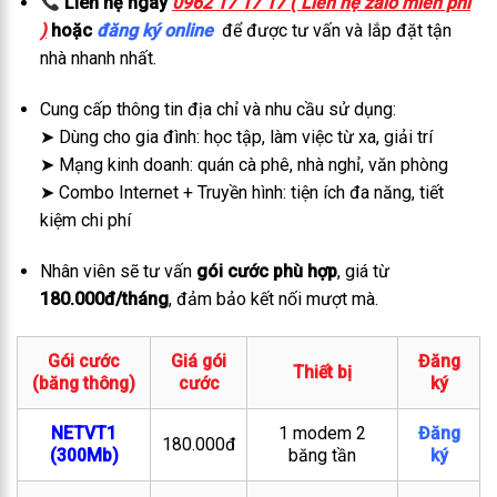
Liên hệ ngay
0962 17 17 17 ( Liên hệ zalo miễn phí
)
hoặc
đăng ký online
để được tư vấn và lắp đặt tận
nhà nhanh nhất.
Cung cấp thông tin địa chỉ và nhu cầu sử dụng:
➤ Dùng cho gia đình: học tập, làm việc từ xa, giải trí
➤ Mạng kinh doanh: quán cà phê, nhà nghỉ, văn phòng
➤ Combo Internet + Truyền hình: tiện ích đa năng, tiết
kiệm chi phí
Nhân viên sẽ tư vấn
gói cước phù hợp
, giá từ
180.000đ/tháng
, đảm bảo kết nối mượt mà.
Gói cước
Giá gói
Đăng
Thiết bị
(băng thông)
cước
ký
NETVT1
1 modem 2
Đăng
180.000đ
(300Mb)
băng tần
ký