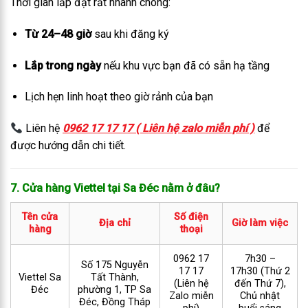
Thời gian lắp đặt rất nhanh chóng:
Từ 24–48 giờ
sau khi đăng ký
Lắp trong ngày
nếu khu vực bạn đã có sẵn hạ tầng
Lịch hẹn linh hoạt theo giờ rảnh của bạn
Liên hệ
0962 17 17 17 ( Liên hệ zalo miễn phí )
để
được hướng dẫn chi tiết.
7. Cửa hàng Viettel tại Sa Đéc nằm ở đâu?
Tên cửa
Số điện
Địa chỉ
Giờ làm việc
hàng
thoại
0962 17
7h30 –
Số 175 Nguyễn
17 17
17h30 (Thứ 2
Viettel Sa
Tất Thành,
(Liên hệ
đến Thứ 7),
Đéc
phường 1, TP Sa
Zalo miễn
Chủ nhật
Đéc, Đồng Tháp