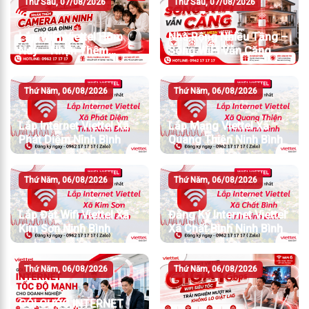
Thứ Sáu, 07/08/2026
Thứ Sáu, 07/08/2026
Lắp WiFi Viettel Hôm
Nhà Rộng Nhiều Tầng –
Nay – Nhận Thêm
Sóng WiFi Vẫn Căng
Camera An Ninh
Thứ Năm, 06/08/2026
Thứ Năm, 06/08/2026
Lắp Internet Viettel Xã
Lắp Mạng Viettel Xã
Phát Diệm Ninh Bình
Quang Thiện Ninh Bình
Thứ Năm, 06/08/2026
Thứ Năm, 06/08/2026
Lắp Đặt Wifi Viettel Xã
Đăng Ký Internet Viettel
Kim Sơn Ninh Bình
Xã Chất Bình Ninh Bình
Thứ Năm, 06/08/2026
Thứ Năm, 06/08/2026
GÓI CƯỚC INTERNET