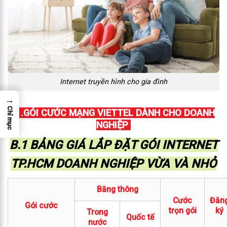
Internet truyền hình cho gia đình
→
Chỉ mục
B .GÓI CƯỚC MẠNG VIETTEL DÀNH CHO DOANH
NGHIỆP
B.1 BẢNG GIÁ LẮP ĐẶT GÓI INTERNET
TP.HCM DOANH NGHIỆP VỪA VÀ NHỎ
Băng thông
Cước
Đăn
Gói cước
trọn gói
ký
Trong
Quốc tế
nước