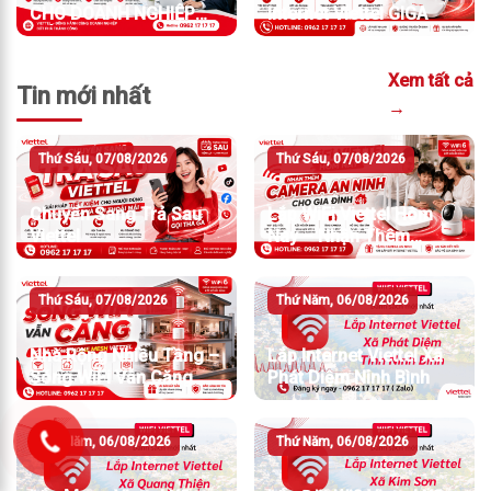
CHO DOANH NGHIỆP
Internet Viettel GIGA
TỐC ĐỘ MẠNH
Xem tất cả
Tin mới nhất
→
Thứ Sáu, 07/08/2026
Thứ Sáu, 07/08/2026
Chuyển Sang Trả Sau
Lắp WiFi Viettel Hôm
Viettel
Nay – Nhận Thêm
Camera An Ninh
Thứ Sáu, 07/08/2026
Thứ Năm, 06/08/2026
Nhà Rộng Nhiều Tầng –
Lắp Internet Viettel Xã
Sóng WiFi Vẫn Căng
Phát Diệm Ninh Bình
Thứ Năm, 06/08/2026
Thứ Năm, 06/08/2026