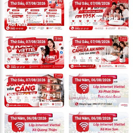
Thứ Sáu, 07/08/2026
Thứ Sáu, 07/08/2026
Top 3 Gói SIM Viettel
Bảng Giá WiFi Viettel
Hot Nhất
Mới 2026
Thứ Sáu, 07/08/2026
Thứ Sáu, 07/08/2026
Chuyển Sang Trả Sau
Lắp WiFi Viettel Hôm
Viettel
Nay – Nhận Thêm
Camera An Ninh
Thứ Sáu, 07/08/2026
Thứ Năm, 06/08/2026
Nhà Rộng Nhiều Tầng –
Lắp Internet Viettel Xã
Sóng WiFi Vẫn Căng
Phát Diệm Ninh Bình
Thứ Năm, 06/08/2026
Thứ Năm, 06/08/2026