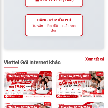
ĐĂNG KÝ MIỄN PHÍ
Tư vấn – lắp đặt – xuất hóa
đơn
Xem tất cả
Viettel Gói internet khác
→
Thứ Sáu, 07/08/2026
Thứ Sáu, 07/08/2026
Bảng Giá WiFi Viettel
Lắp WiFi Viettel Hôm
Mới 2026
Nay – Nhận Thêm
Camera An Ninh
Thứ Sáu, 07/08/2026
Thứ Năm, 06/08/2026