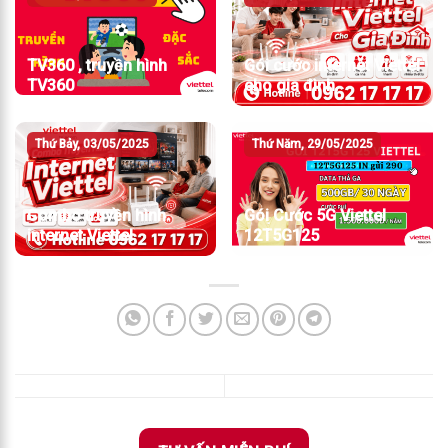
TV360 , truyền hình
Gói cước internet Viettel
TV360
cho gia đình
Thứ Bảy, 03/05/2025
Thứ Năm, 29/05/2025
Combo truyền hình
Gói Cước 5G Viettel
internet Viettel
12T5G125