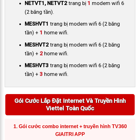
NETVT1, NETVT2
trang bị
1
modem wifi 6
(2 băng tần).
MESHVT1
trang bị modem wifi 6 (2 băng
tần) +
1
home wifi.
MESHVT2
trang bị modem wifi 6 (2 băng
tần) +
2
home wifi.
MESHVT3
trang bị modem wifi 6 (2 băng
tần) +
3
home wifi.
Gói Cước Lắp Đặt Internet Và Truyền Hình
Viettel Toàn Quốc
1.
Gói cước combo internet + truyền hình TV360
GIAITRI APP