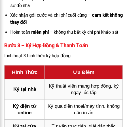
sơ đồ nhà
Xác nhận gói cước và chi phí cuối cùng –
cam kết không
thay đổi
Hoàn toàn
miễn phí
– không thu bất kỳ chi phí khảo sát
Bước 3 – Ký Hợp Đồng & Thanh Toán
Linh hoạt 3 hình thức ký hợp đồng:
Hình Thức
Ưu Điểm
Kỹ thuật viên mang hợp đồng, ký
Ký tại nhà
ngay lúc lắp
Ký điện tử
Ký qua điện thoại/máy tính, không
online
cần in ấn
Ký tại cửa
Tư vấn trực tiếp, giải đáp thắc