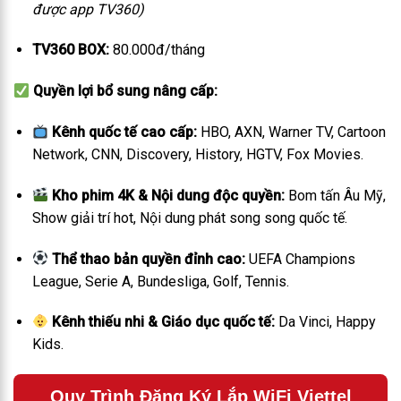
được app TV360)
TV360 BOX:
80.000đ/tháng
Quyền lợi bổ sung nâng cấp:
Kênh quốc tế cao cấp:
HBO, AXN, Warner TV, Cartoon
Network, CNN, Discovery, History, HGTV, Fox Movies.
Kho phim 4K & Nội dung độc quyền:
Bom tấn Âu Mỹ,
Show giải trí hot, Nội dung phát song song quốc tế.
Thể thao bản quyền đỉnh cao:
UEFA Champions
League, Serie A, Bundesliga, Golf, Tennis.
Kênh thiếu nhi & Giáo dục quốc tế:
Da Vinci, Happy
Kids.
Quy Trình Đăng Ký Lắp WiFi Viettel