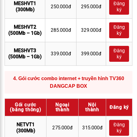
MESHVT1
Đăng
250.000đ
295.000đ
(300Mb)
ký
MESHVT2
Đăng
285.000đ
329.000đ
(500Mb – 1Gb)
ký
MESHVT3
Đăng
339.000đ
399.000đ
(500Mb – 1Gb)
ký
4.
Gói cước combo internet + truyền hình TV360
DANGCAP BOX
Gói cước
Ngoại
Nội
Đăng ký
(băng thông)
thành
thành
NETVT1
Đăng
275.000đ
315.000đ
(300Mb)
ký