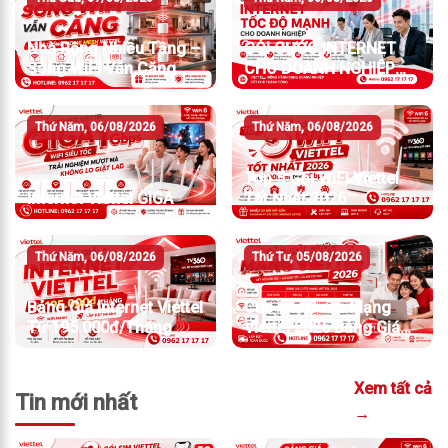
Nhà Rộng Nhiều Tầng –
GÓI CƯỚC INTERNET
Sóng WiFi Vẫn Căng
CHO DOANH NGHIỆP
TỐC ĐỘ MẠNH
Thứ Năm, 06/08/2026
Thứ Năm, 06/08/2026
Top 5 Gói WiFi Viettel
Internet Viettel GIGA
Tốt Nhất 2026
Thứ Năm, 06/08/2026
Thứ Tư, 05/08/2026
Bảng Giá Internet Viettel
Các Gói Cước Mạng
Từ 195.000đ/Tháng
Viettel 2026 Bảng Giá
Chi Tiết Và Cách Chọn
Gói Phù Hợp
Xem tất cả
Tin mới nhất
→