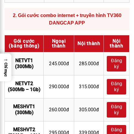
2.
Gói cước combo internet + truyền hình TV360
DANGCAP APP
Gói cước
Ngoại
Nội
Nội thành
(băng thông)
thành
thành
→
NETVT1
Đăng
245.000đ
285.000đ
Chỉ mục
(300Mb)
ký
NETVT2
Đăng
290.000đ
315.000đ
(500Mb – 1Gb)
ký
MESHVT1
Đăng
260.000đ
305.000đ
(300Mb)
ký
MESHVT2
Đăng
295.000đ
339.000đ