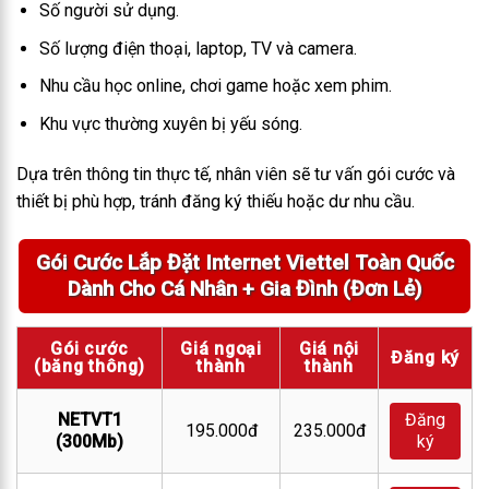
Số người sử dụng.
Số lượng điện thoại, laptop, TV và camera.
Nhu cầu học online, chơi game hoặc xem phim.
Khu vực thường xuyên bị yếu sóng.
Dựa trên thông tin thực tế, nhân viên sẽ tư vấn gói cước và
thiết bị phù hợp, tránh đăng ký thiếu hoặc dư nhu cầu.
Gói Cước Lắp Đặt Internet Viettel Toàn Quốc
Dành Cho Cá Nhân + Gia Đình (Đơn Lẻ)
Gói cước
Giá ngoại
Giá nội
Đăng ký
(băng thông)
thành
thành
NETVT1
Đăng
195.000đ
235.000đ
(300Mb)
ký