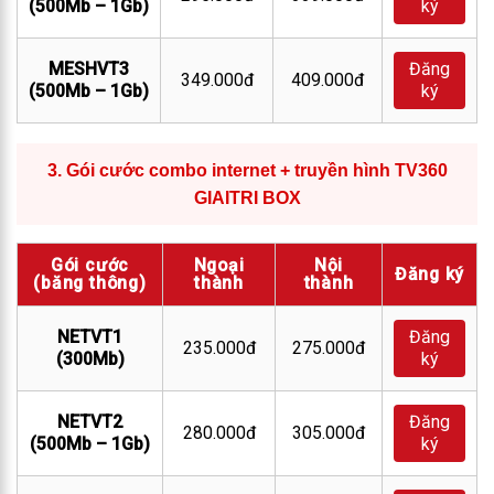
(500Mb – 1Gb)
ký
MESHVT3
Đăng
349.000đ
409.000đ
(500Mb – 1Gb)
ký
3.
Gói cước combo internet + truyền hình TV360
GIAITRI BOX
Gói cước
Ngoại
Nội
Đăng ký
(băng thông)
thành
thành
NETVT1
Đăng
235.000đ
275.000đ
(300Mb)
ký
NETVT2
Đăng
280.000đ
305.000đ
(500Mb – 1Gb)
ký