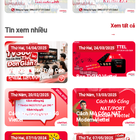
Lắp Mạng Viettel Xã
Lắp Đặt Wifi Viettel Xã
Quang Thiện Ninh Bình
Kim Sơn Ninh Bình
Xem tất cả
Tin xem nhiều
→
Thứ Hai, 14/04/2025
Thứ Hai, 24/03/2025
Cài App TV360 Trên Các
Dòng Tivi Đơn Giản
Box TV360 Viettel
Thứ Năm, 20/02/2025
Thứ Năm, 13/03/2025
Cách hủy gói cước 5G
Cách Mở Cổng NAT
Viettel
Modem Viettel
Thứ Hai, 07/10/2024
Thứ Tư, 07/05/2025