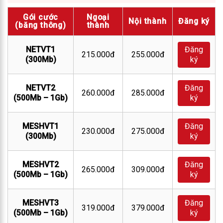
Gói cước
Ngoại
Nội thành
Đăng ký
(băng thông)
thành
NETVT1
Đăng
215.000đ
255.000đ
(300Mb)
ký
NETVT2
Đăng
260.000đ
285.000đ
(500Mb – 1Gb)
ký
MESHVT1
Đăng
230.000đ
275.000đ
(300Mb)
ký
MESHVT2
Đăng
265.000đ
309.000đ
(500Mb – 1Gb)
ký
MESHVT3
Đăng
319.000đ
379.000đ
(500Mb – 1Gb)
ký