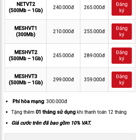
NETVT2
Đăng
240.000đ
265.000đ
(500Mb – 1Gb)
ký
MESHVT1
Đăng
210.000đ
255.000đ
(300Mb)
ký
MESHVT2
Đăng
245.000đ
289.000đ
(500Mb – 1Gb)
ký
MESHVT3
Đăng
299.000đ
359.000đ
(500Mb – 1Gb)
ký
Phí hòa mạng
: 300.000đ
Tặng thêm
01 tháng sử dụng
khi thanh toán 12 tháng
Giá cước trên đã bao gồm 10% VAT.