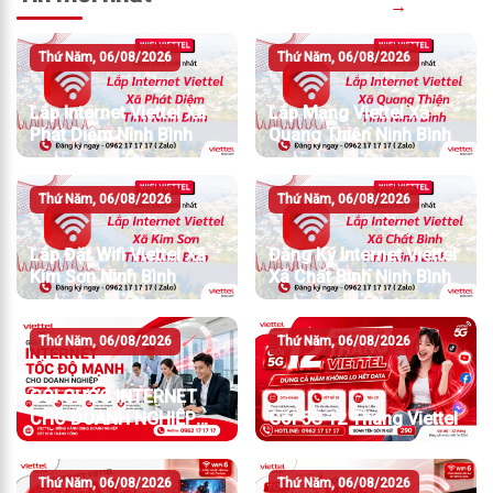
→
Thứ Năm, 06/08/2026
Thứ Năm, 06/08/2026
Lắp Internet Viettel Xã
Lắp Mạng Viettel Xã
Phát Diệm Ninh Bình
Quang Thiện Ninh Bình
Thứ Năm, 06/08/2026
Thứ Năm, 06/08/2026
Lắp Đặt Wifi Viettel Xã
Đăng Ký Internet Viettel
Kim Sơn Ninh Bình
Xã Chất Bình Ninh Bình
Thứ Năm, 06/08/2026
Thứ Năm, 06/08/2026
GÓI CƯỚC INTERNET
CHO DOANH NGHIỆP
Gói 5G 12 Tháng Viettel
TỐC ĐỘ MẠNH
Thứ Năm, 06/08/2026
Thứ Năm, 06/08/2026