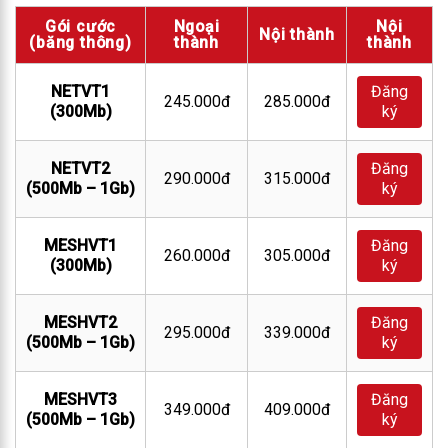
Gói cước
Ngoại
Nội
Nội thành
(băng thông)
thành
thành
NETVT1
Đăng
245.000đ
285.000đ
(300Mb)
ký
NETVT2
Đăng
290.000đ
315.000đ
(500Mb – 1Gb)
ký
MESHVT1
Đăng
260.000đ
305.000đ
(300Mb)
ký
MESHVT2
Đăng
295.000đ
339.000đ
(500Mb – 1Gb)
ký
MESHVT3
Đăng
349.000đ
409.000đ
(500Mb – 1Gb)
ký