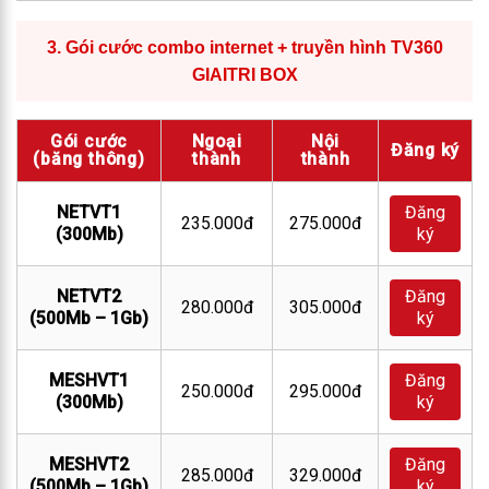
3.
Gói cước combo internet + truyền hình TV360
GIAITRI BOX
Gói cước
Ngoại
Nội
Đăng ký
(băng thông)
thành
thành
NETVT1
Đăng
235.000đ
275.000đ
(300Mb)
ký
NETVT2
Đăng
280.000đ
305.000đ
(500Mb – 1Gb)
ký
MESHVT1
Đăng
250.000đ
295.000đ
(300Mb)
ký
MESHVT2
Đăng
285.000đ
329.000đ
(500Mb – 1Gb)
ký