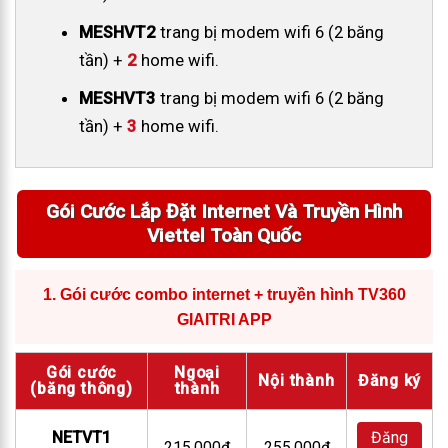
MESHVT2
trang bị modem wifi 6 (2 băng
tần) +
2
home wifi.
MESHVT3
trang bị modem wifi 6 (2 băng
tần) +
3
home wifi.
Gói Cước Lắp Đặt Internet Và Truyền Hình
Viettel Toàn Quốc
1.
Gói cước combo internet + truyền hình TV360
GIAITRI APP
Gói cước
Ngoại
Nội thành
Đăng ký
(băng thông)
thành
NETVT1
Đăng
215.000đ
255.000đ