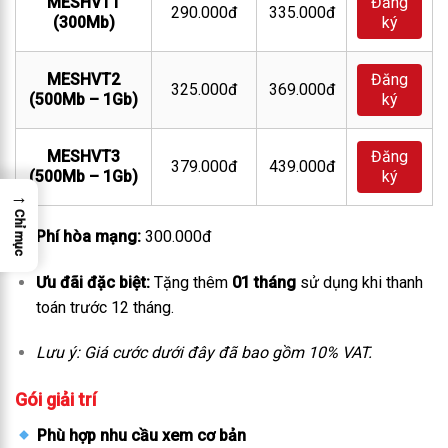
MESHVT1
Đăng
290.000đ
335.000đ
(300Mb)
ký
MESHVT2
Đăng
325.000đ
369.000đ
(500Mb – 1Gb)
ký
MESHVT3
Đăng
379.000đ
439.000đ
(500Mb – 1Gb)
ký
→
Chỉ mục
Phí hòa mạng:
300.000đ
Ưu đãi đặc biệt:
Tặng thêm
01 tháng
sử dụng khi thanh
toán trước 12 tháng.
Lưu ý: Giá cước dưới đây đã bao gồm 10% VAT.
Gói giải trí
Phù hợp nhu cầu xem cơ bản