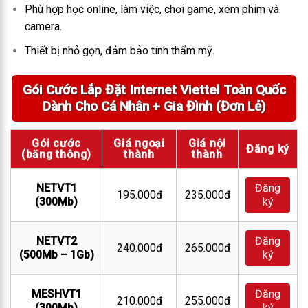
Phù hợp học online, làm việc, chơi game, xem phim và
camera.
Thiết bị nhỏ gọn, đảm bảo tính thẩm mỹ.
Gói Cước Lắp Đặt Internet Viettel Toàn Quốc
Dành Cho Cá Nhân + Gia Đình (Đơn Lẻ)
Gói cước
Giá ngoại
Giá nội
Đăng ký
(băng thông)
thành
thành
NETVT1
Đăng
195.000đ
235.000đ
(300Mb)
ký
NETVT2
Đăng
240.000đ
265.000đ
(500Mb – 1Gb)
ký
MESHVT1
Đăng
210.000đ
255.000đ
(300Mb)
ký