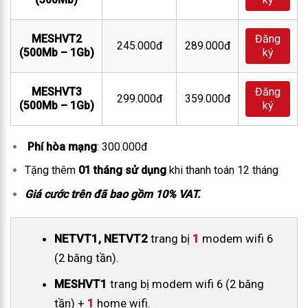
MESHVT2
Đăng
245.000đ
289.000đ
(500Mb – 1Gb)
ký
MESHVT3
Đăng
299.000đ
359.000đ
(500Mb – 1Gb)
ký
Phí hòa mạng
: 300.000đ
Tặng thêm
01 tháng sử dụng
khi thanh toán 12 tháng
Giá cước trên đã bao gồm 10% VAT.
NETVT1, NETVT2
trang bị
1
modem wifi 6
(2 băng tần).
MESHVT1
trang bị modem wifi 6 (2 băng
tần) +
1
home wifi.