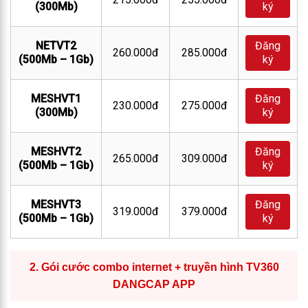
(300Mb)
ký
NETVT2
Đăng
260.000đ
285.000đ
(500Mb – 1Gb)
ký
MESHVT1
Đăng
230.000đ
275.000đ
(300Mb)
ký
MESHVT2
Đăng
265.000đ
309.000đ
(500Mb – 1Gb)
ký
MESHVT3
Đăng
319.000đ
379.000đ
(500Mb – 1Gb)
ký
2.
Gói cước combo internet + truyền hình TV360
DANGCAP APP