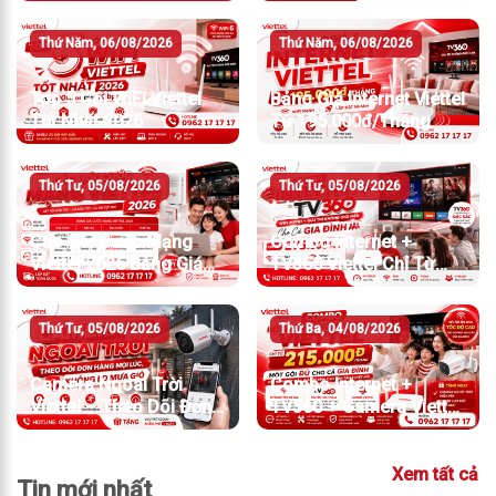
TỐC ĐỘ MẠNH
Thứ Năm, 06/08/2026
Thứ Năm, 06/08/2026
Top 5 Gói WiFi Viettel
Bảng Giá Internet Viettel
Tốt Nhất 2026
Từ 195.000đ/Tháng
Thứ Tư, 05/08/2026
Thứ Tư, 05/08/2026
Các Gói Cước Mạng
Combo Internet +
Viettel 2026 Bảng Giá
TV360 Viettel Chỉ Từ
Chi Tiết Và Cách Chọn
275.000đ/Tháng
Gói Phù Hợp
Thứ Tư, 05/08/2026
Thứ Ba, 04/08/2026
Camera Ngoài Trời
Combo Internet +
Viettel – Theo Dõi Đơn
TV360 + Camera Viettel
Hàng Mọi Lúc, Không
Chỉ Từ 215K/Tháng
Lo Mưa Gió
Xem tất cả
Tin mới nhất