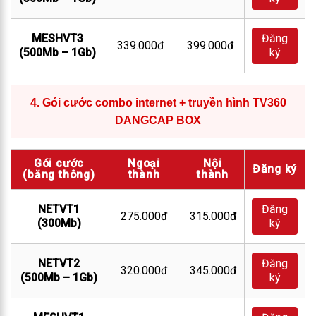
MESHVT3
Đăng
339.000đ
399.000đ
(500Mb – 1Gb)
ký
4.
Gói cước combo internet + truyền hình TV360
DANGCAP BOX
Gói cước
Ngoại
Nội
Đăng ký
(băng thông)
thành
thành
NETVT1
Đăng
275.000đ
315.000đ
(300Mb)
ký
NETVT2
Đăng
320.000đ
345.000đ
(500Mb – 1Gb)
ký