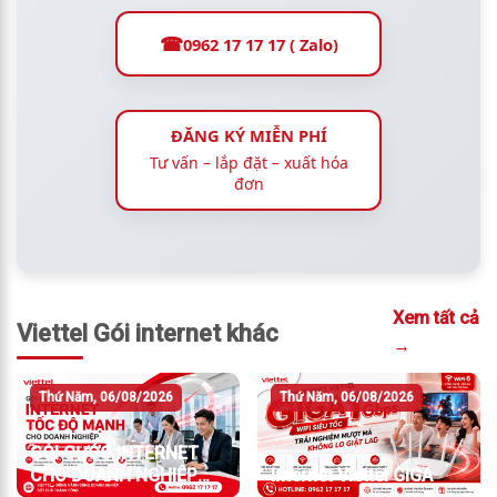
☎
0962 17 17 17 ( Zalo)
ĐĂNG KÝ MIỄN PHÍ
Tư vấn – lắp đặt – xuất hóa
đơn
Xem tất cả
Viettel Gói internet khác
→
Thứ Năm, 06/08/2026
Thứ Năm, 06/08/2026
GÓI CƯỚC INTERNET
CHO DOANH NGHIỆP
Internet Viettel GIGA