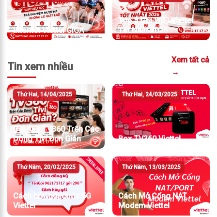
Top 5 Gói WiFi Viettel
Internet Viettel GIGA
Tốt Nhất 2026
Xem tất cả
Tin xem nhiều
→
Thứ Hai, 14/04/2025
Thứ Hai, 24/03/2025
Cài App TV360 Trên Các
Dòng Tivi Đơn Giản
Box TV360 Viettel
Thứ Năm, 20/02/2025
Thứ Năm, 13/03/2025
Cách hủy gói cước 5G
Cách Mở Cổng NAT
Viettel
Modem Viettel