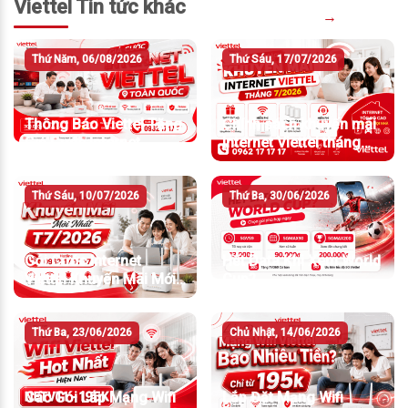
Viettel Tin tức khác
→
Thứ Năm, 06/08/2026
Thứ Sáu, 17/07/2026
Thông Báo Viettel Tăng
Chính sách khuyến mãi
Giá Cước Internet
Internet Viettel tháng
7/2026
Thứ Sáu, 10/07/2026
Thứ Ba, 30/06/2026
Gói Cước Internet
Hết Data Khi Xem World
Viettel Khuyến Mãi Mới
Cup?
Nhất T7/2026
Thứ Ba, 23/06/2026
Chủ Nhật, 14/06/2026
Các Gói Lắp Mạng Wifi
Lắp Đặt Mạng Wifi