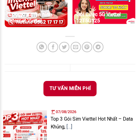
Combo truyền hình
Gói Cước 5G Viettel
internet Viettel
12T5G125
TƯ VẤN MIỄN PHÍ
07/08/2026
Top 3 Gói Sim Viettel Hot Nhất – Data
Khủng,
[…]