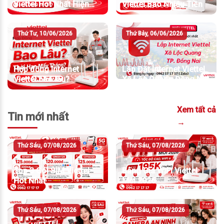
Viettel Hot Nhất Hiện
Viettel Bao Nhiêu Tiền
Nay
Thứ Tư, 10/06/2026
Thứ Bảy, 06/06/2026
Hợp đồng Internet
Lắp Đặt Internet Viettel
Viettel bao lâu?
Xã Lộc Quang Đồng Nai
Xem tất cả
Tin mới nhất
→
Thứ Sáu, 07/08/2026
Thứ Sáu, 07/08/2026
Top 3 Gói SIM Viettel
Bảng Giá WiFi Viettel
Hot Nhất
Mới 2026
Thứ Sáu, 07/08/2026
Thứ Sáu, 07/08/2026