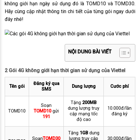
không giới hạn ngày sử dụng đó là TOMD10 và TOMD30.
Hãy cùng cập nhật thông tin chi tiết của từng gói ngay dưới
đây nhé!
NỘI DUNG BÀI VIẾT
2 Gói 4G không giới hạn thời gian sử dụng của Viettel
Đăng ký qua
Tên gói
Dung lượng
Cước phí
SMS
Tặng
200MB
Soạn
dung lượng truy
10.000đ/lần
TOMD10
TOMD10
gửi
cập mạng tốc
đăng ký
191
độ cao
Tặng
1GB
dung
Soạn
TOMD30
lượng truy cập
30.000đ/lần