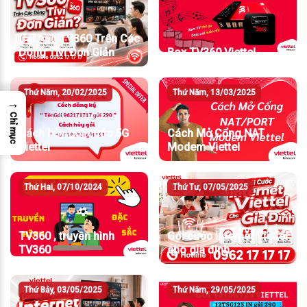
Cài App TV360 Trên Các
Dòng Tivi Đơn Giản
Box TV360 Viettel
Thứ Năm, 20/02/2025
Thứ Năm, 13/03/2025
→
Chỉ mục
Cách hủy gói cước 5G
Cách Mở Cổng NAT
Viettel
Modem Viettel
Thứ Hai, 07/10/2024
Thứ Tư, 07/05/2025
TV360 , truyền hình
Gói cước internet Viettel
TV360
cho gia đình
Thứ Bảy, 03/05/2025
Thứ Năm, 29/05/2025