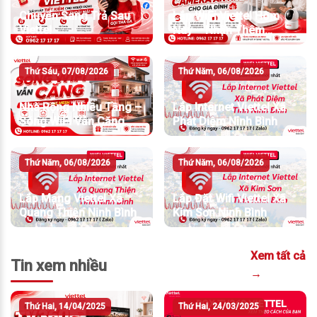
Chuyển Sang Trả Sau
Lắp WiFi Viettel Hôm
Viettel
Nay – Nhận Thêm
Camera An Ninh
Thứ Sáu, 07/08/2026
Thứ Năm, 06/08/2026
Nhà Rộng Nhiều Tầng –
Lắp Internet Viettel Xã
Sóng WiFi Vẫn Căng
Phát Diệm Ninh Bình
Thứ Năm, 06/08/2026
Thứ Năm, 06/08/2026
Lắp Mạng Viettel Xã
Lắp Đặt Wifi Viettel Xã
Quang Thiện Ninh Bình
Kim Sơn Ninh Bình
Xem tất cả
Tin xem nhiều
→
Thứ Hai, 14/04/2025
Thứ Hai, 24/03/2025