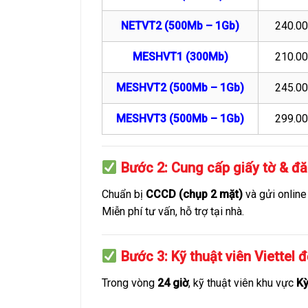
NETVT2 (500Mb – 1Gb)
240.0
MESHVT1 (300Mb)
210.0
MESHVT2 (500Mb – 1Gb)
245.0
MESHVT3 (500Mb – 1Gb)
299.0
Bước 2: Cung cấp giấy tờ & đ
Chuẩn bị
CCCD (chụp 2 mặt)
và gửi online
Miễn phí tư vấn, hỗ trợ tại nhà.
Bước 3: Kỹ thuật viên Viettel đ
Trong vòng
24 giờ
, kỹ thuật viên khu vực
Kỳ