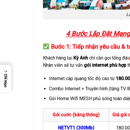
Lắ
4 Bước Lắp Đặt Mạng 
Bước 1: Tiếp nhận yêu cầu & t
Khách hàng tại
Kỳ Anh
chỉ cần gọi tổng đài
Nhân viên sẽ tư vấn
gói internet phù hợp
t
→
Chỉ mục
Internet cáp quang tốc độ cao từ
180.0
Combo Internet + Truyền hình (tặng TV 
Gói Home Wifi MESH phủ sóng toàn diện
Gói cước (băng thông)
Giá gói 
NETVT1 (300Mb)
180.0