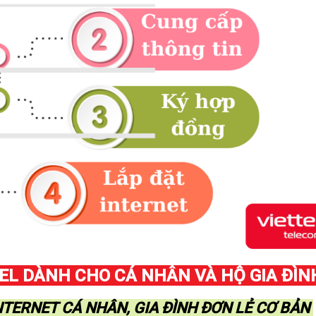
EL DÀNH CHO CÁ NHÂN VÀ HỘ GIA ĐÌN
NTERNET CÁ NHÂN, GIA ĐÌNH ĐƠN LẺ CƠ BẢN