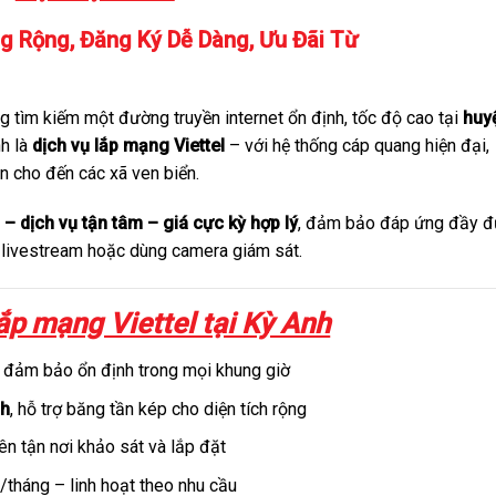
ng Rộng, Đăng Ký Dễ Dàng, Ưu Đãi Từ
 tìm kiếm một đường truyền internet ổn định, tốc độ cao tại
huy
nh là
dịch vụ lắp mạng Viettel
– với hệ thống cáp quang hiện đại,
n cho đến các xã ven biển.
 – dịch vụ tận tâm – giá cực kỳ hợp lý
, đảm bảo đáp ứng đầy đ
, livestream hoặc dùng camera giám sát.
ắp mạng Viettel tại Kỳ Anh
, đảm bảo ổn định trong mọi khung giờ
nh
, hỗ trợ băng tần kép cho diện tích rộng
iên tận nơi khảo sát và lắp đặt
tháng – linh hoạt theo nhu cầu