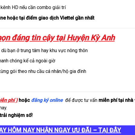
 kênh HD nếu cần combo giải trí
ne hoặc tại điểm giao dịch Viettel gần nhất
họn đáng tin cậy tại Huyện Kỳ Anh
dù bạn ở trung tâm hay khu vực nông thôn
nhanh chóng kể cả ngoài giờ
 từng gói theo nhu cầu cá nhân/hộ gia đình
iễn phí )
hoặc
đăng ký online
để được tư vấn
miễn phí tại nhà
nay.
trải nghiệm số!
AY HÔM NAY NHẬN NGAY ƯU ĐÃI – TẠI ĐÂY