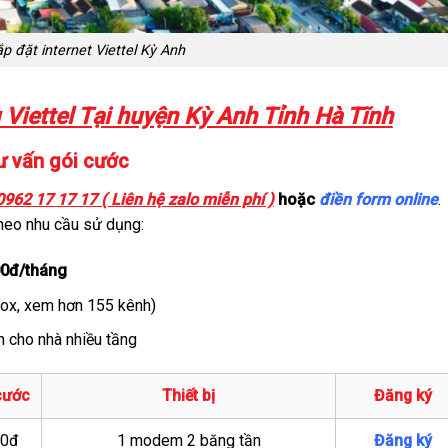
p đặt internet Viettel Kỳ Anh
Viettel Tại huyện Kỳ Anh Tỉnh Hà Tĩnh
ư vấn gói cước
0962 17 17 17 ( Liên hệ zalo miễn phí )
hoặc
điền form online
.
heo nhu cầu sử dụng:
00đ/tháng
Box, xem hơn 155 kênh)
 cho nhà nhiều tầng
cước
Thiết bị
Đăng ký
00đ
1 modem 2 băng tần
Đăng ký