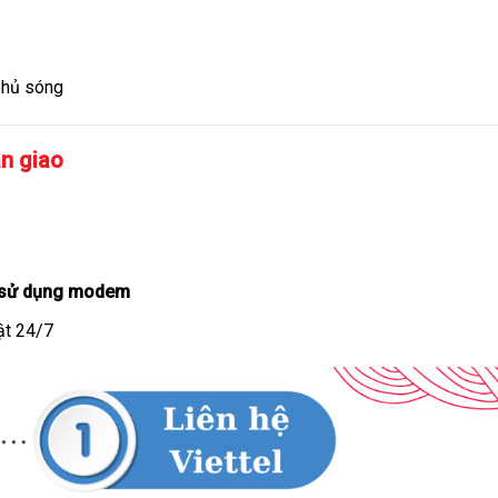
phủ sóng
àn giao
n sử dụng modem
uật 24/7