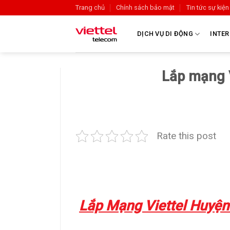
Trang chủ
Chính sách bảo mật
Tin tức sự kiện
DỊCH VỤ DI ĐỘNG
INTER
Lắp mạng 
Rate this post
Lắp Mạng Viettel Huyện