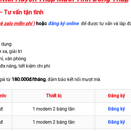
 Tư vấn tận tình
ệ zalo miễn phí )
hoặc
đăng ký online
để được tư vấn và lắp đ
 dụng:
xa, giải trí
hỉ, văn phòng
đa năng, tiết kiệm chi phí
 giá từ
180.000đ/tháng
, đảm bảo kết nối mượt mà.
ước
Thiết bị
Đăng ký
0đ
1 modem 2 băng tần
Đăng ký
0đ
1 modem 2 băng tần
Đăng ký