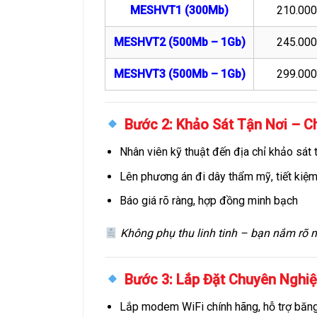
MESHVT1 (300Mb)
210.00
MESHVT2 (500Mb – 1Gb)
245.00
MESHVT3 (500Mb – 1Gb)
299.00
Bước 2: Khảo Sát Tận Nơi – 
Nhân viên kỹ thuật đến địa chỉ khảo sát 
Lên phương án đi dây thẩm mỹ, tiết kiệm
Báo giá rõ ràng, hợp đồng minh bạch
Không phụ thu linh tinh – bạn nắm rõ mọ
Bước 3: Lắp Đặt Chuyên Nghi
Lắp modem WiFi chính hãng, hỗ trợ băn