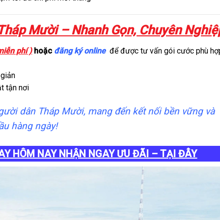
l Tháp Mười – Nhanh Gọn, Chuyên Nghiệ
miễn phí )
hoặc
đăng ký online
để được tư vấn gói cước phù hợ
 giản
t tận nơi
người dân Tháp Mười, mang đến kết nối bền vững và
cầu hàng ngày!
AY HÔM NAY NHẬN NGAY ƯU ĐÃI – TẠI ĐÂY