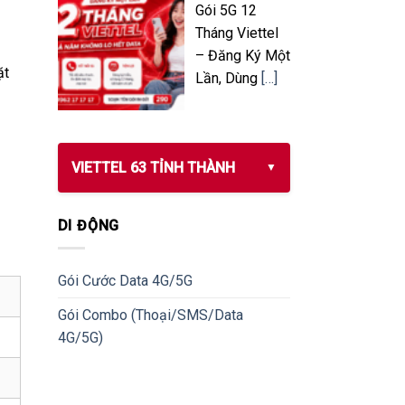
Gói 5G 12
Tháng Viettel
– Đăng Ký Một
ặt
Lần, Dùng
[…]
VIETTEL 63 TỈNH THÀNH
DI ĐỘNG
Gói Cước Data 4G/5G
Gói Combo (Thoại/SMS/Data
4G/5G)