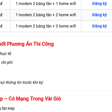
0đ
1 modem 2 băng tần + 1 home wifi
Đăng ký
0đ
1 modem 2 băng tần + 2 home wifi
Đăng ký
0đ
1 modem 2 băng tần + 3 home wifi
Đăng ký
Chốt Phương Án Thi Công
thực tế
 chi phí
i thông tin trước khi ký.
ệp – Có Mạng Trong Vài Giờ
g tần kép