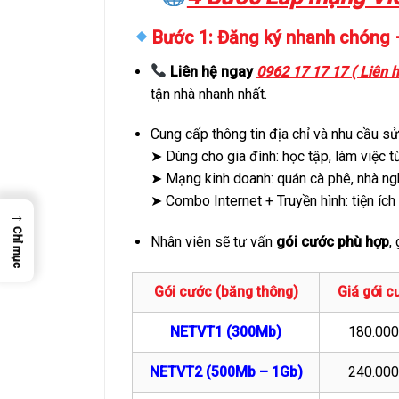
Bước 1: Đăng ký nhanh chóng –
Liên hệ ngay
0962 17 17 17 ( Liên h
tận nhà nhanh nhất.
Cung cấp thông tin địa chỉ và nhu cầu sử
➤ Dùng cho gia đình: học tập, làm việc từ 
➤ Mạng kinh doanh: quán cà phê, nhà ng
➤ Combo Internet + Truyền hình: tiện ích 
→
Chỉ mục
Nhân viên sẽ tư vấn
gói cước phù hợp
,
Gói cước (băng thông)
Giá gói c
NETVT1 (300Mb)
180.00
NETVT2 (500Mb – 1Gb)
240.00