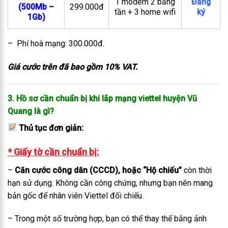
1 modem 2 băng
Đăng
(500Mb –
299.000đ
tần + 3 home wifi
ký
1Gb)
– Phí hoà mạng: 300.000đ.
Giá cước trên đã bao gồm 10% VAT.
3. Hồ sơ cần chuẩn bị khi lắp mạng viettel huyện Vũ
Quang là gì?
Thủ tục đơn giản:
* Giấy tờ cần chuẩn bị:
–
Căn cước công dân (CCCD), hoặc “Hộ chiếu”
còn thời
hạn sử dụng. Không cần công chứng, nhưng bạn nên mang
bản gốc để nhân viên Viettel đối chiếu.
– Trong một số trường hợp, bạn có thể thay thế bằng ảnh