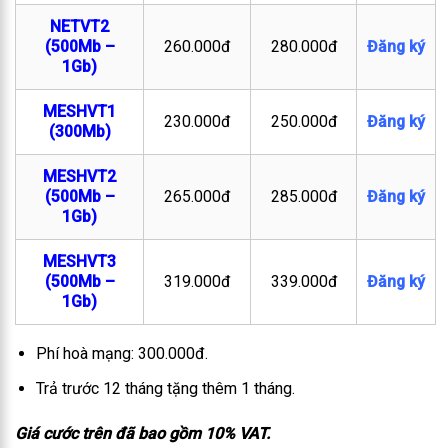
NETVT2
(500Mb –
260.000đ
280.000đ
Đăng ký
1Gb)
MESHVT1
230.000đ
250.000đ
Đăng ký
(300Mb)
MESHVT2
(500Mb –
265.000đ
285.000đ
Đăng ký
1Gb)
MESHVT3
(500Mb –
319.000đ
339.000đ
Đăng ký
1Gb)
Phí hoà mạng: 300.000đ.
Trả trước 12 tháng tặng thêm 1 tháng.
Giá cước trên đã bao gồm 10% VAT.