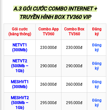
A.3 GÓI CƯỚC COMBO INTERNET +
TRUYỀN HÌNH BOX TV360 VIP
Gói cước
Combo App
Combo Box
Đăng
(băng thông)
TV360
TV360
ký
NETVT1
Đăng
230.000đ
230.000đ
(300Mb)
ký
NETVT2
Đăng
(500Mb –
290.000đ
290.000đ
ký
1Gb)
MESHVT1
Đăng
260.000đ
260.000đ
(300Mb)
ký
MESHVT2
Đăng
(500Mb –
295.000đ
295.000đ
ký
1Gb)