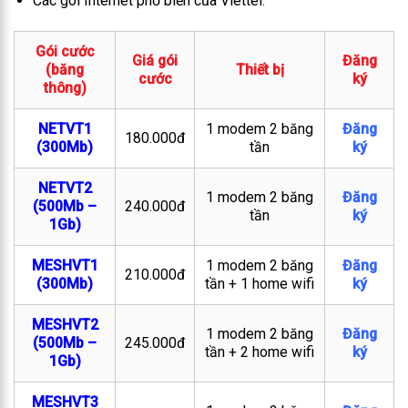
Các gói Internet phổ biến của Viettel:
Gói cước
Giá gói
Đăng
(băng
Thiết bị
cước
ký
thông)
NETVT1
1 modem 2 băng
Đăng
180.000đ
(300Mb)
tần
ký
NETVT2
1 modem 2 băng
Đăng
(500Mb –
240.000đ
tần
ký
1Gb)
MESHVT1
1 modem 2 băng
Đăng
210.000đ
(300Mb)
tần + 1 home wifi
ký
MESHVT2
1 modem 2 băng
Đăng
(500Mb –
245.000đ
tần + 2 home wifi
ký
1Gb)
MESHVT3