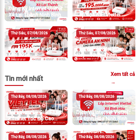
Đăng Ký Internet Viettel
Xã Lai Thành Ninh Bình
Lắp Đặt WiFi Viettel
Thứ Sáu, 07/08/2026
Thứ Sáu, 07/08/2026
Bảng Giá WiFi Viettel
Lắp WiFi Viettel Hôm
Mới 2026
Nay – Nhận Thêm
Camera An Ninh
Xem tất cả
Tin mới nhất
→
Thứ Bảy, 08/08/2026
Thứ Bảy, 08/08/2026
WiFi Viettel – Giải Pháp
Dịch Vụ Internet Viettel
Internet Tốc Độ Cao
Xã Định Hóa Ninh Bình
Cho Gia Đình Và Doanh
Nghiệp
Thứ Bảy, 08/08/2026
Thứ Bảy, 08/08/2026