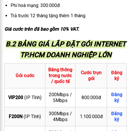
Phí hoà mạng: 300.000đ.
Trả trước 12 tháng tặng thêm 1 tháng.
Giá cước trên đã bao gồm 10% VAT.
B.2 BẢNG GIÁ LẮP ĐẶT GÓI INTERNET
TP.HCM DOANH NGHIỆP LỚN
Băng thông
Cước trọn
Đăng
Gói cước
trong nước
gói
ký
/ quốc tế
200Mbps /
Đăng
VIP200
(IP Tĩnh)
800.000đ
5Mbps
ký
300Mbps /
Đăng
F200N
(IP Tĩnh)
1.100.000đ
4Mbps
ký