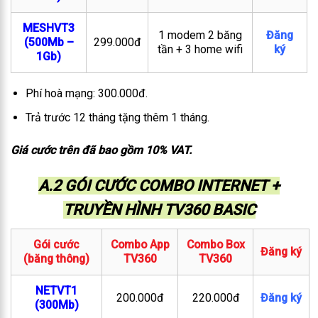
MESHVT3
1 modem 2 băng
Đăng
(500Mb –
299.000đ
tần + 3 home wifi
ký
1Gb)
Phí hoà mạng: 300.000đ.
Trả trước 12 tháng tặng thêm 1 tháng.
Giá cước trên đã bao gồm 10% VAT.
A.2 GÓI CƯỚC COMBO INTERNET +
TRUYỀN HÌNH TV360 BASIC
Gói cước
Combo App
Combo Box
Đăng ký
(băng thông)
TV360
TV360
NETVT1
200.000đ
220.000đ
Đăng ký
(300Mb)