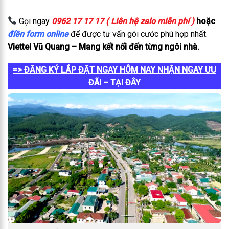
Gọi ngay
0962 17 17 17 ( Liên hệ zalo miễn phí )
hoặc
điền form online
để được tư vấn gói cước phù hợp nhất.
Viettel Vũ Quang – Mang kết nối đến từng ngôi nhà.
=> ĐĂNG KÝ LẮP ĐẶT NGAY HÔM NAY NHẬN NGAY ƯU
ĐÃI – TẠI ĐÂY