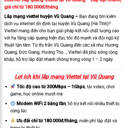
giá chỉ từ 180.000đ/tháng
Lắp mạng viettel huyện Vũ Quang –
Bạn đang tìm kiếm
dịch vụ internet ổn định tại huyện Vũ Quang (Hà Tĩnh)?
Viettel mang đến cho bạn giải pháp kết nối chất lượng cao
với hạ tầng cáp quang hiện đại, tốc độ mạnh và đội ngũ kỹ
thuật tận tâm. Từ thị trấn Vũ Quang đến các xã như Hương
Quang, Đức Giang, Hương Thọ…, Viettel đã phủ sóng rộng
khắp, hỗ trợ lắp đặt nhanh chóng trong vòng 1 – 2 ngày.
Lợi ích khi lắp mạng Viettel tại Vũ Quang
Tốc độ cao từ 300Mbps – 1Gbps
, tải video, chơi
game, học online mượt mà
Modem WiFi 2 băng tần
, hỗ trợ kết nối nhiều thiết bị
cùng lúc
Ưu đãi chỉ từ 180.000đ/tháng
, miễn phí lắp đặt và
trang bị thiết bị