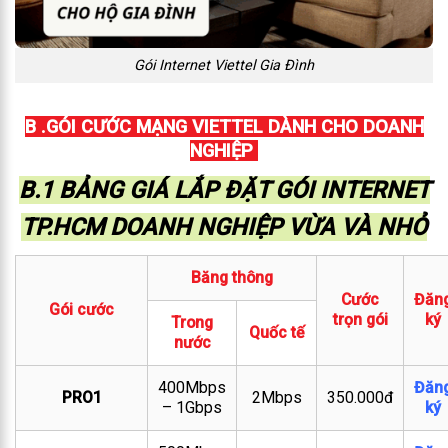
Gói Internet Viettel Gia Đình
B .GÓI CƯỚC MẠNG VIETTEL DÀNH CHO DOANH
NGHIỆP
B.1 BẢNG GIÁ LẮP ĐẶT GÓI INTERNET
TP.HCM DOANH NGHIỆP VỪA VÀ NHỎ
Băng thông
Cước
Đăn
Gói cước
trọn gói
ký
Trong
Quốc tế
nước
400Mbps
Đăn
PRO1
2Mbps
350.000đ
– 1Gbps
ký