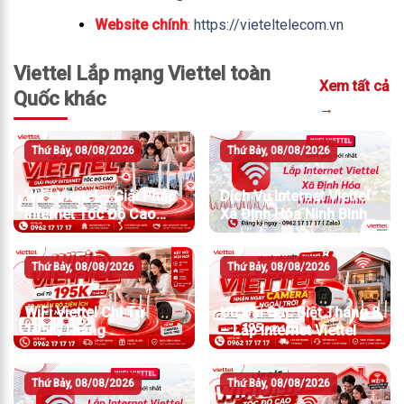
Website chính
:
https://vieteltelecom.vn
Viettel Lắp mạng Viettel toàn
Xem tất cả
Quốc khác
→
Thứ Bảy, 08/08/2026
Thứ Bảy, 08/08/2026
WiFi Viettel – Giải Pháp
Dịch Vụ Internet Viettel
Internet Tốc Độ Cao
Xã Định Hóa Ninh Bình
Cho Gia Đình Và Doanh
Nghiệp
Thứ Bảy, 08/08/2026
Thứ Bảy, 08/08/2026
WiFi Viettel Chỉ Từ
Ưu Đãi Đặc Biệt Tháng 8
195K/Tháng
– Lắp Internet Viettel
Thứ Bảy, 08/08/2026
Thứ Bảy, 08/08/2026