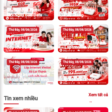
Gói 5G180B Viettel –
WiFi Viettel Chỉ Từ
Mỗi Ngày 6GB Data
195K/Tháng
Thứ Bảy, 08/08/2026
Thứ Bảy, 08/08/2026
Các Câu Hỏi Thường
Ưu Đãi Đặc Biệt Tháng 8
Gặp Khi Đăng Ký
– Lắp Internet Viettel
Internet Viettel
Thứ Bảy, 08/08/2026
Thứ Bảy, 08/08/2026
Đăng Ký Internet Viettel
Xã Lai Thành Ninh Bình
Lắp Đặt WiFi Viettel
Xem tất cả
Tin xem nhiều
→