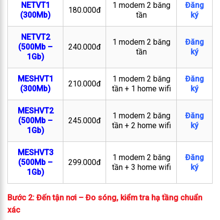
NETVT1
1 modem 2 băng
Đăng
180.000đ
(300Mb)
tần
ký
NETVT2
1 modem 2 băng
Đăng
(500Mb –
240.000đ
tần
ký
1Gb)
MESHVT1
1 modem 2 băng
Đăng
210.000đ
(300Mb)
tần + 1 home wifi
ký
MESHVT2
1 modem 2 băng
Đăng
(500Mb –
245.000đ
tần + 2 home wifi
ký
1Gb)
MESHVT3
1 modem 2 băng
Đăng
(500Mb –
299.000đ
tần + 3 home wifi
ký
1Gb)
Bước 2: Đến tận nơi – Đo sóng, kiểm tra hạ tầng chuẩn
xác