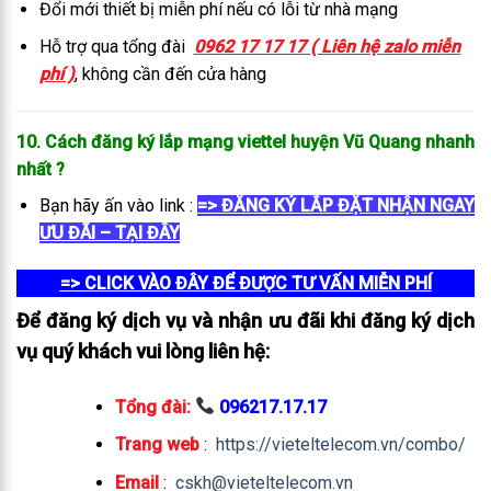
Đổi mới thiết bị miễn phí nếu có lỗi từ nhà mạng
Hỗ trợ qua tổng đài
0962 17 17 17 ( Liên hệ zalo miễn
phí )
, không cần đến cửa hàng
10. Cách đăng ký lắp mạng viettel huyện Vũ Quang
nhanh
nhất
?
Bạn hãy ấn vào link :
=> ĐĂNG KÝ LẮP ĐẶT NHẬN NGAY
ƯU ĐÃI – TẠI ĐÂY
=> CLICK VÀO ĐÂY ĐỂ ĐƯỢC TƯ VẤN MIỄN PHÍ
Để đăng ký dịch vụ và nhận ưu đãi khi đăng ký dịch
vụ quý khách vui lòng liên hệ:
Tổng đài:
096217.17.17
Trang web
:
https://vieteltelecom.vn/combo/
Email
:
cskh@vieteltelecom.vn