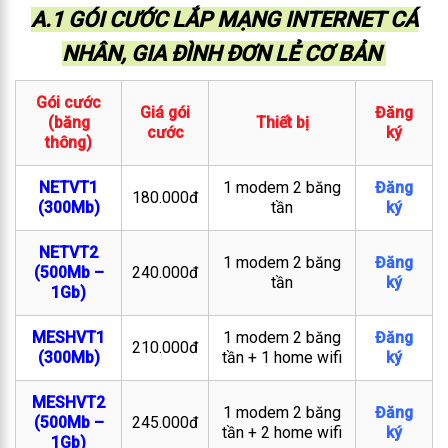
A.1 GÓI CƯỚC LẮP MẠNG INTERNET CÁ
NHÂN, GIA ĐÌNH ĐƠN LẺ CƠ BẢN
Gói cước
Giá gói
Đăng
(băng
Thiết bị
cước
ký
thông)
NETVT1
1 modem 2 băng
Đăng
180.000đ
(300Mb)
tần
ký
NETVT2
1 modem 2 băng
Đăng
(500Mb –
240.000đ
tần
ký
1Gb)
MESHVT1
1 modem 2 băng
Đăng
210.000đ
(300Mb)
tần + 1 home wifi
ký
MESHVT2
1 modem 2 băng
Đăng
(500Mb –
245.000đ
tần + 2 home wifi
ký
1Gb)