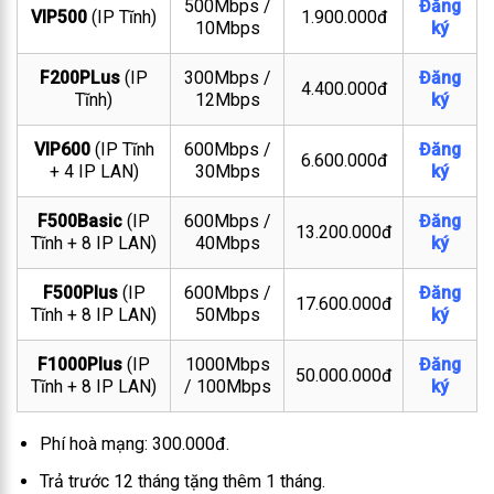
500Mbps /
Đăng
VIP500
(IP Tĩnh)
1.900.000đ
10Mbps
ký
F200PLus
(IP
300Mbps /
Đăng
4.400.000đ
Tĩnh)
12Mbps
ký
VIP600
(IP Tĩnh
600Mbps /
Đăng
6.600.000đ
+ 4 IP LAN)
30Mbps
ký
F500Basic
(IP
600Mbps /
Đăng
13.200.000đ
Tĩnh + 8 IP LAN)
40Mbps
ký
F500Plus
(IP
600Mbps /
Đăng
17.600.000đ
Tĩnh + 8 IP LAN)
50Mbps
ký
F1000Plus
(IP
1000Mbps
Đăng
50.000.000đ
Tĩnh + 8 IP LAN)
/ 100Mbps
ký
Phí hoà mạng: 300.000đ.
Trả trước 12 tháng tặng thêm 1 tháng.