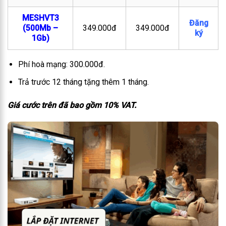
MESHVT3
Đăng
(500Mb –
349.000đ
349.000đ
ký
1Gb)
Phí hoà mạng: 300.000đ.
Trả trước 12 tháng tặng thêm 1 tháng.
Giá cước trên đã bao gồm 10% VAT.