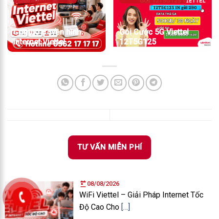
Combo truyền hình
Gói Cước 5G Viettel
internet Viettel
12T5G125
TƯ VẤN MIỄN PHÍ
08/08/2026
WiFi Viettel – Giải Pháp Internet Tốc
Độ Cao Cho
[…]