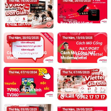
Thứ Hai, 14/04/2025
Thứ Hai, 24/03/2025
Cài App TV360 Trên Các
Dòng Tivi Đơn Giản
Box TV360 Viettel
Thứ Năm, 20/02/2025
Thứ Năm, 13/03/2025
Cách hủy gói cước 5G
Cách Mở Cổng NAT
Viettel
Modem Viettel
Thứ Hai, 07/10/2024
Thứ Tư, 07/05/2025
TV360 , truyền hình
Gói cước internet Viettel
TV360
cho gia đình
Thứ Bảy, 03/05/2025
Thứ Năm, 29/05/2025