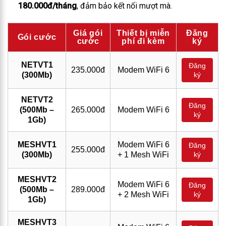
180.000đ/tháng
, đảm bảo kết nối mượt mà.
Giá gói
Thiết bị miễn
Đăng
Gói cước
cước
phí đi kèm
ký
NETVT1
Đăng
235.000đ
Modem WiFi 6
(300Mb)
ký
NETVT2
Đăng
(500Mb –
265.000đ
Modem WiFi 6
ký
1Gb)
MESHVT1
Modem WiFi 6
Đăng
255.000đ
(300Mb)
+ 1 Mesh WiFi
ký
MESHVT2
Modem WiFi 6
Đăng
(500Mb –
289.000đ
+ 2 Mesh WiFi
ký
1Gb)
MESHVT3