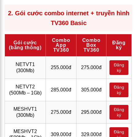
2. Gói cước combo internet + truyền hình
TV360 Basic
Combo
Combo
Gói cước
Đăng
App
Box
(băng thông)
ký
TV360
TV360
NETVT1
Đăng
255.000đ
275.000đ
(300Mb)
ký
NETVT2
Đăng
285.000đ
305.000đ
(500Mb – 1Gb)
ký
MESHVT1
Đăng
275.000đ
295.000đ
(300Mb)
ký
MESHVT2
Đăng
309.000đ
329.000đ