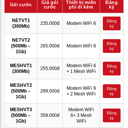
Giá gói
Thiết bị miễn
Đăng
Gói cước
cước
phí đi kèm
ký
NETVT1
Đăng
235.000đ
Modem WiFi 6
(300Mb)
ký
NETVT2
Đăng
(500Mb –
265.000đ
Modem WiFi 6
ký
1Gb)
MESHVT1
Modem WiFi 6
Đăng
255.000đ
(300Mb)
+ 1 Mesh WiFi
ký
MESHVT2
Modem WiFi 6
Đăng
(500Mb –
289.000đ
+ 2 Mesh WiFi
ký
1Gb)
MESHVT3
Modem WiFi
Đăng
(500Mb –
359.000đ
6+ 3 Mesh
ký
1Gb)
WiFi