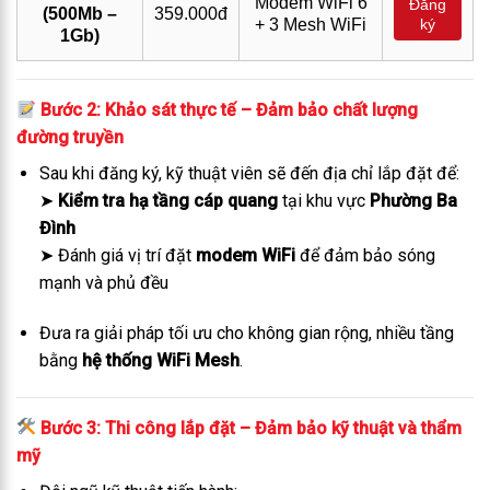
Modem WiFi 6
Đăng
(500Mb –
359.000đ
+ 3 Mesh WiFi
ký
1Gb)
Bước 2: Khảo sát thực tế – Đảm bảo chất lượng
đường truyền
Sau khi đăng ký, kỹ thuật viên sẽ đến địa chỉ lắp đặt để:
➤
Kiểm tra hạ tầng cáp quang
tại khu vực
Phường Ba
Đình
➤ Đánh giá vị trí đặt
modem WiFi
để đảm bảo sóng
mạnh và phủ đều
Đưa ra giải pháp tối ưu cho không gian rộng, nhiều tầng
bằng
hệ thống WiFi Mesh
.
Bước 3: Thi công lắp đặt – Đảm bảo kỹ thuật và thẩm
mỹ