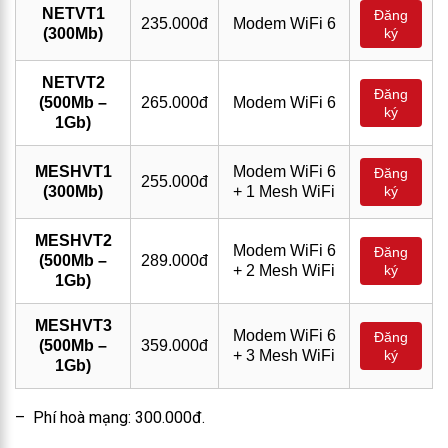
NETVT1
Đăng
235.000đ
Modem WiFi 6
(300Mb)
ký
NETVT2
Đăng
(500Mb –
265.000đ
Modem WiFi 6
ký
1Gb)
MESHVT1
Modem WiFi 6
Đăng
255.000đ
(300Mb)
+ 1 Mesh WiFi
ký
MESHVT2
Modem WiFi 6
Đăng
(500Mb –
289.000đ
+ 2 Mesh WiFi
ký
1Gb)
MESHVT3
Modem WiFi 6
Đăng
(500Mb –
359.000đ
+ 3 Mesh WiFi
ký
1Gb)
– Phí hoà mạng: 300.000đ.