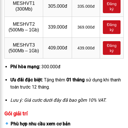
MESHVT1
Đăng
305.000đ
335.000đ
(300Mb)
ký
MESHVT2
Đăng
339.000đ
369.000đ
(500Mb – 1Gb)
ký
MESHVT3
Đăng
409.000đ
439.000đ
(500Mb – 1Gb)
ký
Phí hòa mạng:
300.000đ
Ưu đãi đặc biệt:
Tặng thêm
01 tháng
sử dụng khi thanh
toán trước 12 tháng.
Lưu ý: Giá cước dưới đây đã bao gồm 10% VAT.
Gói giải trí
Phù hợp nhu cầu xem cơ bản