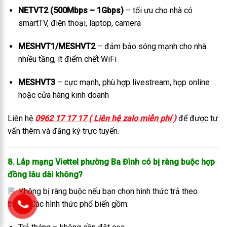
NETVT2 (500Mbps – 1Gbps)
– tối ưu cho nhà có
smartTV, điện thoại, laptop, camera
MESHVT1/MESHVT2
– đảm bảo sóng mạnh cho nhà
nhiều tầng, ít điểm chết WiFi
MESHVT3
– cực mạnh, phù hợp livestream, họp online
hoặc cửa hàng kinh doanh
Liên hệ
0962 17 17 17 ( Liên hệ zalo miễn phí )
để được tư
vấn thêm và đăng ký trực tuyến.
8. Lắp mạng Viettel phường Ba Đình có bị ràng buộc hợp
đồng lâu dài không?
Không bị ràng buộc nếu bạn chọn hình thức trả theo
tháng. Các hình thức phổ biến gồm: