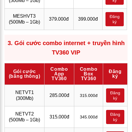
(500Mb – 1Gb)
ký
MESHVT3
Đăng
379.000đ
399.000đ
(500Mb – 1Gb)
ký
3. Gói cước combo internet + truyền hình
TV360 VIP
Combo
Combo
Gói cước
Đăng
App
Box
(băng thông)
ký
TV360
TV360
NETVT1
Đăng
285.000đ
315.000đ
(300Mb)
ký
NETVT2
Đăng
315.000đ
345.000đ
(500Mb – 1Gb)
ký