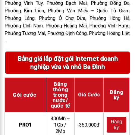
Phường Vĩnh Tuy, Phường Bạch Mai, Phường Đống Đa,
Phường Kim Liên, Phường Văn Miếu – Quốc Tử Giám,
Phường Láng, Phường Ô Chợ Dừa, Phường Hồng Hà,
Phường Lĩnh Nam, Phường Hoàng Mai, Phường Vĩnh Hưng,
Phường Tương Mai, Phường Định Công, Phường Hoàng Liệt,
…
Bảng giá lắp đặt gói Internet doanh
nghiệp vừa và nhỏ Ba Đình
Băng
thông
Đăng
Gói cước
trong
Giá Cước
ký
nước/
quốc tế
400Mb –
Đăng
PRO1
1Gb /
350.000đ
ký
2Mb