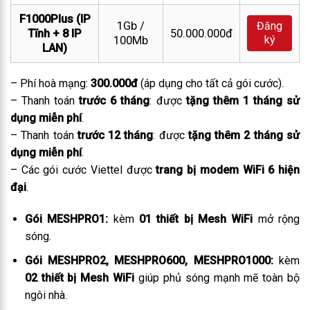
F1000Plus (IP
1Gb /
Đăng
Tĩnh + 8 IP
50.000.000đ
ký
100Mb
LAN)
– Phí hoà mạng:
300.000đ
(áp dụng cho tất cả gói cước).
– Thanh toán
trước 6 tháng
: được
tặng thêm 1 tháng sử
dụng miễn phí
.
– Thanh toán
trước 12 tháng
: được
tặng thêm 2 tháng sử
dụng miễn phí
.
– Các gói cước Viettel được
trang bị modem WiFi 6 hiện
đại
.
Gói MESHPRO1:
kèm
01 thiết bị Mesh WiFi
mở rộng
sóng.
Gói MESHPRO2, MESHPRO600, MESHPRO1000:
kèm
02 thiết bị Mesh WiFi
giúp phủ sóng mạnh mẽ toàn bộ
ngôi nhà.