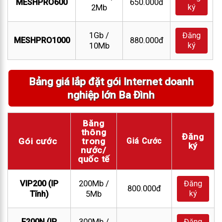
MESHPRO600
650.000đ
ký
2Mb
1Gb /
Đăng
MESHPRO1000
880.000đ
ký
10Mb
Bảng giá lắp đặt gói Internet doanh
nghiệp lớn Ba Đình
Băng
thông
Đăng
Gói cước
trong
Giá Cước
ký
nước/
quốc tế
VIP200 (IP
200Mb /
Đăng
800.000đ
ký
Tĩnh)
5Mb
F200N (IP
300Mb /
Đăng