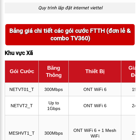
Quy trình lắp đặt internet viettel
Bảng giá chi tiết các gói cước FTTH (đơn lẻ &
combo TV360)
Khu vực Xã
Băng
Giá 
Gói Cước
Thiết Bị
Thông
Đơn
NETVT01_T
300Mbps
ONT WiFi 6
195
Up to
NETVT2_T
ONT WiFi 6
240
1Gbps
ONT WiFi 6 + 1 Mesh
MESHVT1_T
300Mbps
210
WiFi