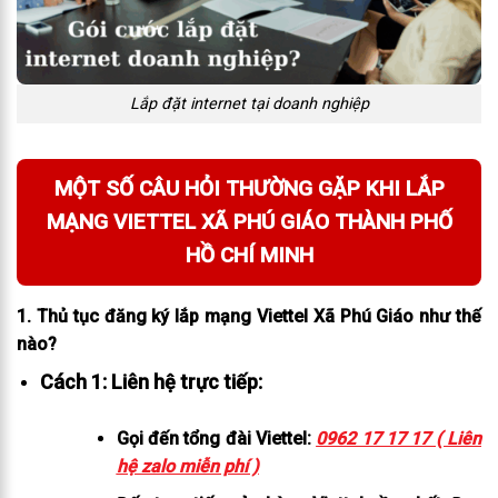
Lắp đặt internet tại doanh nghiệp
MỘT SỐ CÂU HỎI THƯỜNG GẶP KHI LẮP
MẠNG VIETTEL XÃ PHÚ GIÁO THÀNH PHỐ
HỒ CHÍ MINH
1. Thủ tục đăng ký lắp mạng Viettel Xã Phú Giáo như thế
nào?
Cách 1: Liên hệ trực tiếp:
Gọi đến tổng đài Viettel:
0962 17 17 17 ( Liên
hệ zalo miễn phí )