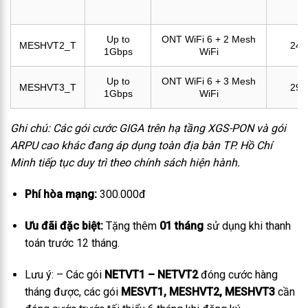
Up to
ONT WiFi 6 + 2 Mesh
MESHVT2_T
245
1Gbps
WiFi
Up to
ONT WiFi 6 + 3 Mesh
MESHVT3_T
299
1Gbps
WiFi
Ghi chú: Các gói cước GIGA trên hạ tầng XGS-PON và gói
ARPU cao khác đang áp dụng toàn địa bàn TP. Hồ Chí
Minh tiếp tục duy trì theo chính sách hiện hành.
Phí hòa mạng:
300.000đ
Ưu đãi đặc biệt:
Tặng thêm
01 tháng
sử dụng khi thanh
toán trước 12 tháng.
Lưu ý: – Các gói
NETVT1 – NETVT2
đóng cước hàng
tháng được, các gói
MESVT1, MESHVT2, MESHVT3
cần