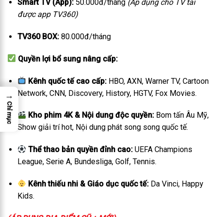
Smart TV (App):
50.000đ/tháng
(Áp dụng cho TV tải
được app TV360)
TV360 BOX:
80.000đ/tháng
Quyền lợi bổ sung nâng cấp:
Kênh quốc tế cao cấp:
HBO, AXN, Warner TV, Cartoon
Network, CNN, Discovery, History, HGTV, Fox Movies.
→
Chỉ mục
Kho phim 4K & Nội dung độc quyền:
Bom tấn Âu Mỹ,
Show giải trí hot, Nội dung phát song song quốc tế.
Thể thao bản quyền đỉnh cao:
UEFA Champions
League, Serie A, Bundesliga, Golf, Tennis.
Kênh thiếu nhi & Giáo dục quốc tế:
Da Vinci, Happy
Kids.