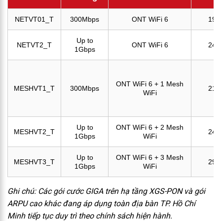
NETVT01_T
300Mbps
ONT WiFi 6
195
Up to
NETVT2_T
ONT WiFi 6
240
1Gbps
ONT WiFi 6 + 1 Mesh
MESHVT1_T
300Mbps
210
WiFi
Up to
ONT WiFi 6 + 2 Mesh
MESHVT2_T
245
1Gbps
WiFi
Up to
ONT WiFi 6 + 3 Mesh
MESHVT3_T
299
1Gbps
WiFi
Ghi chú: Các gói cước GIGA trên hạ tầng XGS-PON và gói
ARPU cao khác đang áp dụng toàn địa bàn TP. Hồ Chí
Minh tiếp tục duy trì theo chính sách hiện hành.