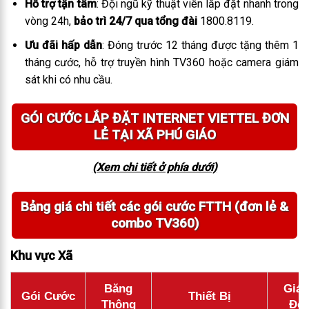
Hỗ trợ tận tâm
: Đội ngũ kỹ thuật viên lắp đặt nhanh trong
vòng 24h,
bảo trì 24/7 qua tổng đài
1800.8119.
Ưu đãi hấp dẫn
: Đóng trước 12 tháng được tặng thêm 1
tháng cước, hỗ trợ truyền hình TV360 hoặc camera giám
sát khi có nhu cầu.
GÓI CƯỚC LẮP ĐẶT INTERNET VIETTEL ĐƠN
LẺ TẠI XÃ PHÚ GIÁO
(Xem chi tiết ở phía dưới)
Bảng giá chi tiết các gói cước FTTH (đơn lẻ &
combo TV360)
Khu vực Xã
Băng
Giá 
Gói Cước
Thiết Bị
Thông
Đơn