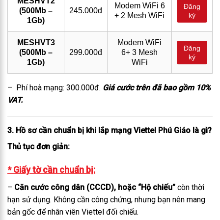
MESHVT2
Modem WiFi 6
Đăng
(500Mb –
245.000đ
+ 2 Mesh WiFi
ký
1Gb)
MESHVT3
Modem WiFi
Đăng
(500Mb –
299.000đ
6+ 3 Mesh
ký
1Gb)
WiFi
– Phí hoà mạng: 300.000đ.
Giá cước trên đã bao gồm 10%
VAT.
3. Hồ sơ cần chuẩn bị khi lắp mạng Viettel Phú Giáo là gì?
Thủ tục đơn giản:
* Giấy tờ cần chuẩn bị:
–
Căn cước công dân (CCCD), hoặc “Hộ chiếu”
còn thời
hạn sử dụng. Không cần công chứng, nhưng bạn nên mang
bản gốc để nhân viên Viettel đối chiếu.