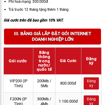
Phí hoà mạng: 300.000đ.
Trả trước 12 tháng tặng thêm 1 tháng.
Giá cước trên đã bao gồm 10% VAT.
III. BẢNG GIÁ LẮP ĐẶT GÓI INTERNET
DOANH NGHIỆP LỚN
Băng
thông
Đăng
Gói cước
trong
Giá Cước
ký
nước/
quốc tế
VIP200 (IP
200Mb /
Đăng
800.000đ
ký
Tĩnh)
5Mb
F200N (IP
300Mb /
Đăng
1.100.000đ
ký
Tĩnh)
4Mb