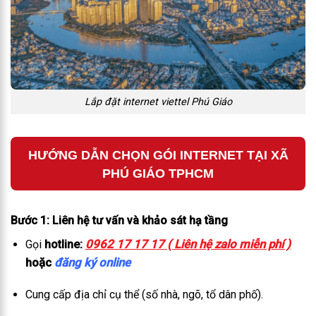
Lắp đặt internet viettel Phú Giáo
HƯỚNG DẪN CHỌN GÓI INTERNET TẠI XÃ
PHÚ GIÁO TPHCM
Bước 1: Liên hệ tư vấn và khảo sát hạ tầng
0962 17 17 17 ( Liên hệ zalo miễn phí )
Gọi
hotline:
hoặc
đăng ký online
Cung cấp địa chỉ cụ thể (số nhà, ngõ, tổ dân phố).