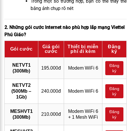
Trong một số trường hợp, bạn có thể thay thế
bằng ảnh chụp rõ nét
2. Những gói cước Internet nào phù hợp lắp mạng Viettel
Phú Giáo
?
Giá gói
Thiết bị miễn
Đăng
Gói cước
cước
phí đi kèm
ký
NETVT1
Đăng
195.000đ
Modem WiFi 6
(300Mb)
ký
NETVT2
Đăng
(500Mb –
240.000đ
Modem WiFi 6
ký
1Gb)
MESHVT1
Modem WiFi 6
Đăng
210.000đ
(300Mb)
+ 1 Mesh WiFi
ký