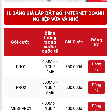
II. BẢNG GIÁ LẮP ĐẶT GÓI INTERNET DOANH
NGHIỆP VỪA VÀ NHỎ
Băng
thông
Đăng
Gói cước
trong
Giá Cước
ký
nước/
quốc tế
400Mb –
Đăng
PRO1
1Gb /
350.000đ
ký
2Mb
500Mb –
Đăng
PRO2
1Gb /
500.000đ
ký
5Mb
400Mb –
Đăng
MESHPRO1
1Gb /
400.000đ
ký