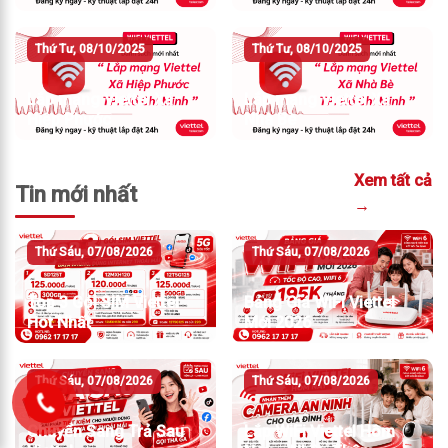
Thứ Tư, 08/10/2025
Thứ Tư, 08/10/2025
Lắp mạng Viettel Xã
Lắp mạng Viettel Xã
Hiệp Phước
Nhà Bè
Xem tất cả
Tin mới nhất
→
Thứ Sáu, 07/08/2026
Thứ Sáu, 07/08/2026
Top 3 Gói SIM Viettel
Bảng Giá WiFi Viettel
Hot Nhất
Mới 2026
Thứ Sáu, 07/08/2026
Thứ Sáu, 07/08/2026
Chuyển Sang Trả Sau
Lắp WiFi Viettel Hôm