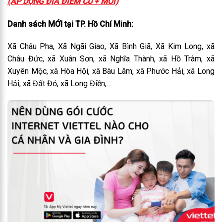
(ÁP DỤNG ĐỊA ĐIỂM CŨ + MỚI)
Danh sách MỚI tại TP. Hồ Chí Minh:
Xã Châu Pha, Xã Ngãi Giao, Xã Bình Giã, Xã Kim Long, xã
Châu Đức, xã Xuân Sơn, xã Nghĩa Thành, xã Hồ Tràm, xã
Xuyên Mộc, xã Hòa Hội, xã Bàu Lâm, xã Phước Hải, xã Long
Hải, xã Đất Đỏ, xã Long Điền,…