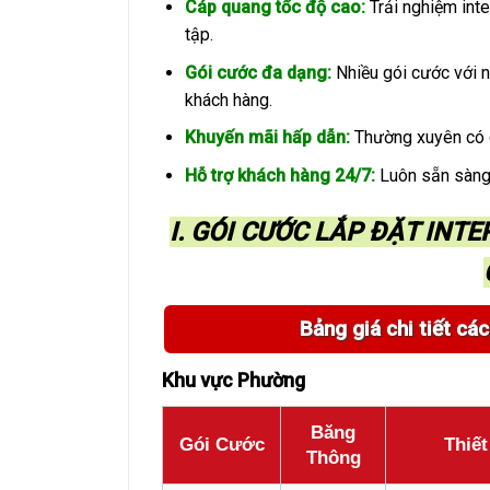
Cáp quang tốc độ cao:
Trải nghiệm inte
tập.
Gói cước đa dạng:
Nhiều gói cước với n
khách hàng.
Khuyến mãi hấp dẫn:
Thường xuyên có cá
Hỗ trợ khách hàng 24/7:
Luôn sẵn sàng 
I. GÓI CƯỚC LẮP ĐẶT INT
Bảng giá chi tiết c
Khu vực Phường
Băng
Gói Cước
Thiết
Thông