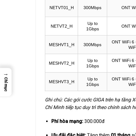
NETVT01_H
300Mbps
ONT Wi
Up to
NETVT2_H
ONT Wi
1Gbps
ONT WiFi 6 
MESHVT1_H
300Mbps
WiF
Up to
ONT WiFi 6 
MESHVT2_H
1Gbps
WiF
→
Up to
ONT WiFi 6 
Chỉ mục
MESHVT3_H
1Gbps
WiF
Ghi chú: Các gói cước GIGA trên hạ tầng
Chí Minh tiếp tục duy trì theo chính sách h
Phí hòa mạng:
300.000đ
Ưu đãi đặc biệt:
Tặng thêm
01 tháng
sử