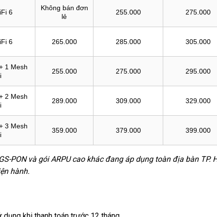
Không bán đơn
Fi 6
255.000
275.000
lẻ
Fi 6
265.000
285.000
305.000
+ 1 Mesh
255.000
275.000
295.000
i
+ 2 Mesh
289.000
309.000
329.000
i
+ 3 Mesh
359.000
379.000
399.000
i
 XGS-PON và gói ARPU cao khác đang áp dụng toàn địa bàn TP. 
iện hành.
 dụng khi thanh toán trước 12 tháng.