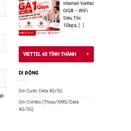
Internet Viettel
GPON &
285.000
315.000
XGS-PON
GIGA – WiFi
Siêu Tốc
GPON &
1Gbps,
[…]
315.000
345.000
XGS-PON
GPON &
305.000
335.000
XGS-PON
VIETTEL 63 TỈNH THÀNH
GPON &
339.000
369.000
XGS-PON
DI ĐỘNG
GPON &
409.000
439.000
XGS-PON
Gói Cước Data 4G/5G
Hồ
Gói Combo (Thoại/SMS/Data
4G/5G)