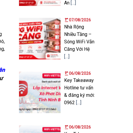
An
[…]
07/08/2026
Nhà Rộng
g
Nhiều Tầng –
Đô,
Sóng WiFi Vẫn
ng,
Căng Với Hệ
[…]
ên
06/08/2026
hư
Key Takeaway
Hotline tư vấn
& đăng ký mới:
0962
[…]
06/08/2026