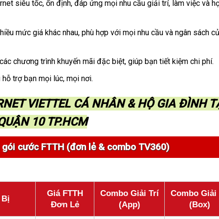
rnet siêu tốc, ổn định, đáp ứng mọi nhu cầu giải trí, làm việc và h
hiều mức giá khác nhau, phù hợp với mọi nhu cầu và ngân sách c
c chương trình khuyến mãi đặc biệt, giúp bạn tiết kiệm chi phí.
hỗ trợ bạn mọi lúc, mọi nơi.
ERNET VIETTEL CÁ NHÂN & HỘ GIA ĐÌNH T
QUẬN 10 TP.HCM
ác gói cước FTTH (đơn lẻ & combo TV360)
Giá FTTH
Combo Giải Trí
Combo Giải 
 Bị
Đơn Lẻ
(App)
(Box)