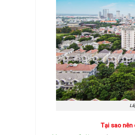
Lắ
Tại sao nên c