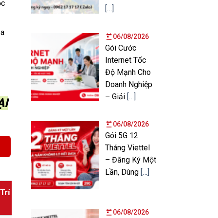
ọc
[…]
ủa
06/08/2026
Gói Cước
Internet Tốc
Độ Mạnh Cho
Doanh Nghiệp
– Giải
[…]
ẠI
06/08/2026
Gói 5G 12
Tháng Viettel
– Đăng Ký Một
Lần, Dùng
[…]
Trí
Combo Đẳng Cấp
Combo Đẳng Cấp
Hạ Tầng
(App)
(Box)
06/08/2026